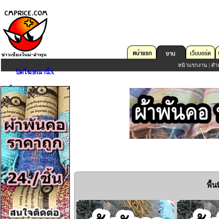
หน้าแรกงาน
|
ตำ
ปิดโฆษณานี้X
หน้าแรกงาน
สำหรับผู้หางาน
ตำแหน่งงานว่าง
•
ฝากประวัติ
Sign In
(ผู้หางาน)
บริษัท/องค์กร
ลงประกาศงานว่าง
Sign In
(บริษัท/องค์กร)
พื้
สถิติเว็บไซต์