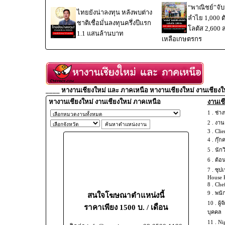
“พาณิชย์”จับม
ไทยยังน่าลงทุน หลังพบต่าง
ลำไย 1,000 
ชาติเชื่อมั่นลงทุนครึ่งปีแรก
โลตัส 2,600 
1.1 แสนล้านบาท
เหลือเกษตรกร
____ หางานเชียงใหม่ และ ภาคเหนือ หางานเชียงใหม่ งานเชียงใ
หางานเชียงใหม่ งานเชียงใหม่ ภาคเหนือ
งานเชี
1 .
ช่าง
2 .
งานช
3 .
Clie
4 .
กุ๊ก
5 .
นัก
6 .
ต้อ
7 .
ซุปเ
House 
8 .
Chef
9 .
พนั
สนใจโฆษณาตำแหน่งนี้
10 .
ผู้
ราคาเพียง 1500 บ. / เดือน
บุคคล
11 .
Ni