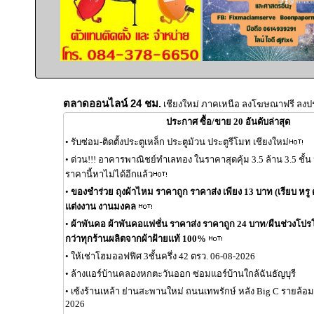
ตลาดออนไลน์ 24 ชม.
เชียงใหม่ ภาคเหนือ ลงโฆษณาฟรี ลงป
ประกาศ ซื้อ/ขาย 20 อันดับล่าสุด
•
รับซ่อม-ติดตั้งประตูเหล็ก ประตูม้วน ประตูรีโมท เชียงใหม่
•
ด่วน!!! อาคารพาณิชย์ทำเลทอง ในราคาสุดคุ้ม 3.5 ล้าน 3.5 ชั้
ราคานี้หาไม่ได้อีกแล้ว
•
ของชำร่วย ถุงผ้าไหม ราคาถูก ราคาส่ง เพียง 13 บาท (เรียบ หรู ด
แต่งงาน งานมงคล
•
ผ้าพันคอ ผ้าพันคอแฟชั่น ราคาส่ง ราคาถูก 24 บาท/ผืนช่วงโปรโมช
กว่าทุกร้านผลิตจากผ้าฝ้ายแท้ 100%
•
ให้เช่าโฮมออฟฟิศ 3ชั้นครึ่ง 42 ตรว. 06-08-2026
•
ล้างแอร์บ้านคลองหกตะวันออก ซ่อมแอร์บ้านใกล้ฉันธัญบุรี
•
เซ้งร้านเหล้า ย่านสะพานใหม่ ถนนเทพรักษ์ หลัง Big C รายล้อ
2026