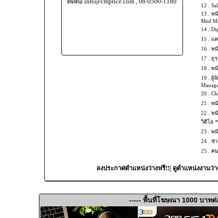
ติดต่อ info@cmprice.com , 08-0500-1180
12 .
Sal
13 .
พน
Med Mas
14 .
Dig
15 .
แค
16 .
พน
17 .
ธุร
18 .
พน
19 .
ผู้
Manage
20 .
Che
21 .
พน
22 .
พน
วิดีโอ 
23 .
พน
24 .
ช่
25 .
คน
|
ลงประกาศตำแหน่งว่างฟรี!!
ดูตำแหน่งงานว่า
----- พื้นที่โฆษณา 1000 บาทต่