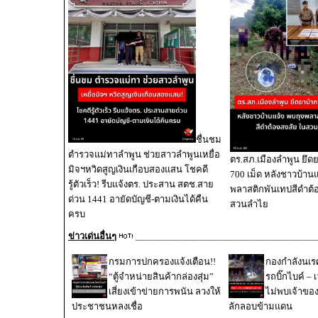
ชื่นชม
ตำรวจแม่ทาลำพูน ช่วยสาวลำพูนเหยื่อ
ตร.สภ.เมืองลำพูน ยึดย
มิจฯหวิดสูญเงินเกือบสองแสน โชคดี
700 เม็ด หลังชาวบ้านแ
รู้ตัวเร็ว! รีบแจ้งตร. ประสาน สตช.สาย
พลาสติกพันเทปสีดำต้
ด่วน 1441 อายัดบัญชี-ตามเงินได้คืน
สวนลำไย
ครบ
ข่าวเด่นอื่นๆ
__________________________________________
กรมการปกครองแจ้งเตือน!!
กองกำลังนเ
“ตู้จำหน่ายสินค้ากล่องสุ่ม”
รถบิ๊กไบค์ – 
เสี่ยงเข้าข่ายการพนัน ลวงให้
ไม่พบเจ้าขอ
ประชาชนหลงเชื่อ
ลักลอบข้ามแดน