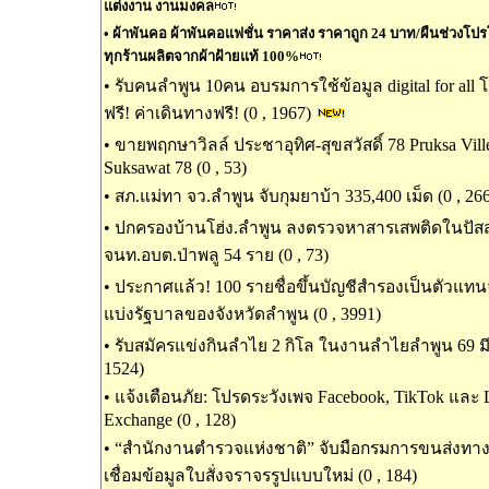
แต่งงาน งานมงคล
•
ผ้าพันคอ ผ้าพันคอแฟชั่น ราคาส่ง ราคาถูก 24 บาท/ผืนช่วงโปรโมช
ทุกร้านผลิตจากผ้าฝ้ายแท้ 100%
•
รับคนลำพูน 10คน อบรมการใช้ข้อมูล digital for all
ฟรี! ค่าเดินทางฟรี! (0 , 1967)
•
ขายพฤกษาวิลล์ ประชาอุทิศ-สุขสวัสดิ์ 78 Pruksa Ville
Suksawat 78 (0 , 53)
•
สภ.แม่ทา จว.ลำพูน จับกุมยาบ้า 335,400 เม็ด (0 , 26
•
ปกครองบ้านโฮ่ง.ลำพูน ลงตรวจหาสารเสพติดในปัส
จนท.อบต.ป่าพลู 54 ราย (0 , 73)
•
ประกาศแล้ว! 100 รายชื่อขึ้นบัญชีสำรองเป็นตัวแท
แบ่งรัฐบาลของจังหวัดลำพูน (0 , 3991)
•
รับสมัครแข่งกินลำไย 2 กิโล ในงานลำไยลำพูน 69 มีเ
1524)
•
แจ้งเตือนภัย: โปรดระวังเพจ Facebook, TikTok และ
Exchange (0 , 128)
•
“สำนักงานตำรวจแห่งชาติ” จับมือกรมการขนส่งท
เชื่อมข้อมูลใบสั่งจราจรรูปแบบใหม่ (0 , 184)