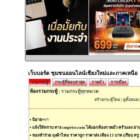
เว็บบอร์ด ชุมชนออนไลน์เชียงใหม่และภาคเหนือ
กระทู้ที่ตอบล่าสุด
กาดมั่ว
การเมือง
รวมกระทู้
ห้องรวมกระทู้
: รวมกระทู้ทุกหมวด
สร้างกระทู้ใหม่
|
ดูทั้งหมด
•
นิยาย
•
แจ้งให้ทราบ ทาง cmprice.com ได้แยกห้องกาดมั่ว ครัวแลง อ่านต
•
ของชำร่วย ถุงผ้าไหม ราคาถูก ราคาส่ง เพียง 13 บาท (เรียบ หรู ด