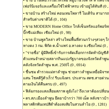
•
ขาย บ้านเดี่ยวรีโนเวทใหม่ หมู่บ้านวังตาล หางดง เช
เฟอร์นิเจอร์และเครื่องใช้ไฟฟ้าครบ เข้าอยู่ได้ทันที (0 ,
•
ขายบ้าน สร้างใหม่ คอนเทมโพลารี่ โมเดิร์น สามารถ
สำหรับต่างชาติได้ (0 , 104)
•
ขาย MODERN Home Office ใกล้เซ็นทรัลแอร์พอร์ทเชี
บิ๊กซีแม่เหียะ เชียงใหม่ (0 , 98)
•
ขาย บ้านพูลวิลล่า สร้างใหม่พื้นที่สวนกว้างๆสวยๆ ใ
หางดง 3 กม. พิกัด ต.น้ำแพร่ อ.หางดง จ.เชียงใหม่ (0 ,
•
"รายชื่อ" ผู้มีสิทธิ์เข้ารับการคัดเลือกการจัดทำบัญช
ตัวแทนจำหน่ายสลากกินแบ่งรัฐบาลของจังหวัดลำพู
คลังจังหวัดลำพูน พ.ศ. 2569ไ (0 , 6914)
•
ชื่นชม ตำรวจแม่ทาลำพูน ช่วยสาวลำพูนเหยื่อมิจฯหว
แสน โชคดีรู้ตัวเร็ว! รีบแจ้งตร. ประสาน สตช.สายด่วน
ตามเงินได้คืนครบ (0 , 497)
•
ฟิล์มกรองแสงเสื่อมสภาพ ดูยังไง? ถึงเวลาต้องเปลี่ยนห
•
ตร.สภ.เมืองลำพูน ยึดยาบ้ากว่า 700 เม็ด หลังชาวบ้
พลาสติกพันเทปสีดำต้องสงสัยในสวนลำไย (0 , 1281)