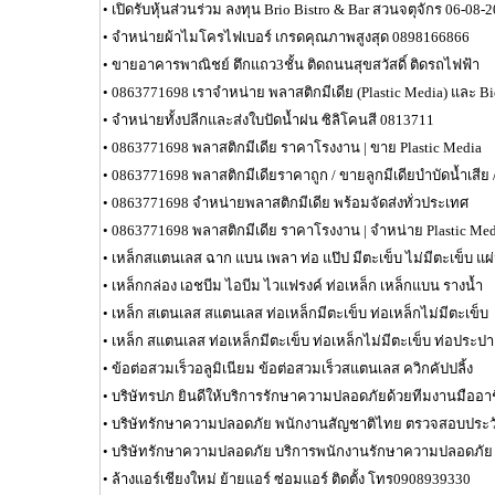
•
เปิดรับหุ้นส่วนร่วม ลงทุน Brio Bistro & Bar สวนจตุจักร 06-08-
•
จำหน่ายผ้าไมโครไฟเบอร์ เกรดคุณภาพสูงสุด 0898166866
•
ขายอาคารพาณิชย์ ตึกแถว3ชั้น ติดถนนสุขสวัสดิ์ ติดรถไฟฟ้า
•
0863771698 เราจำหน่าย พลาสติกมีเดีย (Plastic Media) และ B
•
จำหน่ายทั้งปลีกและส่งใบปัดน้ำฝน ซิลิโคนสี 0813711
•
0863771698 พลาสติกมีเดีย ราคาโรงงาน | ขาย Plastic Media
•
0863771698 พลาสติกมีเดียราคาถูก / ขายลูกมีเดียบำบัดน้ำเสีย 
•
0863771698 จำหน่ายพลาสติกมีเดีย พร้อมจัดส่งทั่วประเทศ
•
0863771698 พลาสติกมีเดีย ราคาโรงงาน | จำหน่าย Plastic Med
•
เหล็กสแตนเลส ฉาก แบน เพลา ท่อ แป๊ป มีตะเข็บ ไม่มีตะเข็บ แผ
•
เหล็กกล่อง เอชบีม ไอบีม ไวแฟรงค์ ท่อเหล็ก เหล็กแบน รางน้ำ
•
เหล็ก สเตนเลส สแตนเลส ท่อเหล็กมีตะเข็บ ท่อเหล็กไม่มีตะเข็บ
•
เหล็ก สแตนเลส ท่อเหล็กมีตะเข็บ ท่อเหล็กไม่มีตะเข็บ ท่อประปา
•
ข้อต่อสวมเร็วอลูมิเนียม ข้อต่อสวมเร็วสแตนเลส ควิกคัปปลิ้ง
•
บริษัทรปภ ยินดีให้บริการรักษาความปลอดภัยด้วยทีมงานมืออา
•
บริษัทรักษาความปลอดภัย พนักงานสัญชาติไทย ตรวจสอบประวั
•
บริษัทรักษาความปลอดภัย บริการพนักงานรักษาความปลอดภัย
•
ล้างแอร์เชียงใหม่ ย้ายแอร์ ซ่อมแอร์ ติดตั้ง โทร0908939330