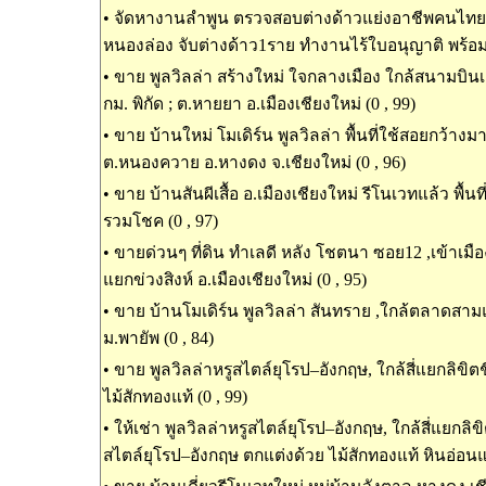
•
จัดหางานลำพูน ตรวจสอบต่างด้าวแย่งอาชีพคนไทย ในพ
หนองล่อง จับต่างด้าว1ราย ทำงานไร้ใบอนุญาติ พร้อมน
•
ขาย พูลวิลล่า สร้างใหม่ ใจกลางเมือง ใกล้สนามบินเช
กม. พิกัด ; ต.หายยา อ.เมืองเชียงใหม่ (0 , 99)
•
ขาย บ้านใหม่ โมเดิร์น พูลวิลล่า พื้นที่ใช้สอยกว้างม
ต.หนองควาย อ.หางดง จ.เชียงใหม่ (0 , 96)
•
ขาย บ้านสันผีเสื้อ อ.เมืองเชียงใหม่ รีโนเวทแล้ว พื้นท
รวมโชค (0 , 97)
•
ขายด่วนๆ ที่ดิน ทำเลดี หลัง โชตนา ซอย12 ,เข้าเมืองเ
แยกข่วงสิงห์ อ.เมืองเชียงใหม่ (0 , 95)
•
ขาย บ้านโมเดิร์น พูลวิลล่า สันทราย ,ใกล้ตลาดสาม
ม.พายัพ (0 , 84)
•
ขาย พูลวิลล่าหรูสไตล์ยุโรป–อังกฤษ, ใกล้สี่แยกลิขิต
ไม้สักทองแท้ (0 , 99)
•
ให้เช่า พูลวิลล่าหรูสไตล์ยุโรป–อังกฤษ, ใกล้สี่แยกลิขิ
สไตล์ยุโรป–อังกฤษ ตกแต่งด้วย ไม้สักทองแท้ หินอ่อนแท