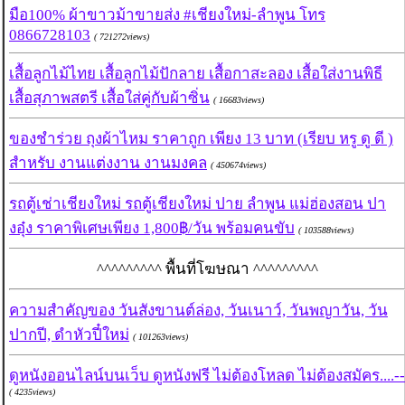
มือ100% ผ้าขาวม้าขายส่ง #เชียงใหม่-ลำพูน โทร
0866728103
( 721272views)
เสื้อลูกไม้ไทย เสื้อลูกไม้ปักลาย เสื้อกาสะลอง เสื้อใส่งานพิธี
เสื้อสุภาพสตรี เสื้อใส่คู่กับผ้าซิ่น
( 16683views)
ของชำร่วย ถุงผ้าไหม ราคาถูก เพียง 13 บาท (เรียบ หรู ดู ดี )
สำหรับ งานแต่งงาน งานมงคล
( 450674views)
รถตู้เช่าเชียงใหม่ รถตู้เชียงใหม่ ปาย ลำพูน แม่ฮ่องสอน ปา
งอุ๋ง ราคาพิเศษเพียง 1,800฿/วัน พร้อมคนขับ
( 103588views)
^^^^^^^^^ พื้นที่โฆษณา ^^^^^^^^^
ความสำคัญของ วันสังขานต์ล่อง, วันเนาว์, วันพญาวัน, วัน
ปากปี, ดำหัวปี๋ใหม่
( 101263views)
ดูหนังออนไลน์บนเว็บ ดูหนังฟรี ไม่ต้องโหลด ไม่ต้องสมัคร....--
( 4235views)