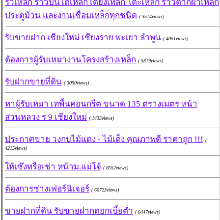
รั้วเหล็ก ราวบันไดเหล็ก เตียงเหล็ก โต๊ะเหล็ก ราวตากผ้าเหล็ก
ประตูม้วน และงานเชื่อมเหล็กทุกชนิด
( 3514views)
รับขายฝาก เชียงใหม่ เชียงราย พะเยา ลำพูน
( 4051views)
ต้องการผู้รับเหมางานโครงสร้างเหล็ก
( 5819views)
รับฝากขายที่ดิน
( 3050views)
หาผู้รับเหมา เทพื้นคอนกรีต ขนาด 135 ตรางเมตร หน้า
สวนหลวง ร 9 เชียงใหม่
( 1435views)
ประกาศขาย วงกบไม้แดง - ไม้เต็ง คุณภาพดี ราคาถูก !!!
(
4215views)
ให้เซ๊งหรือเช่า หน้าม.แม่โจ้
( 8552views)
ต้องการช่างเฟอร์นิเจอร์
( 60723views)
ขายฝากที่ดิน รับขายฝากดอกเบี้ยต่ำ
( 6447views)