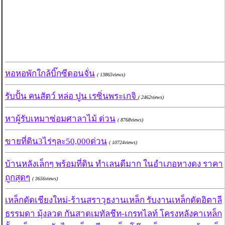
หอหอพักใกล้บิ๊กซีดอนจั่น
( 13865views)
รับปั้น คนสัตว์ หล่อ ปูน เรซิ่นพระเกจิ
( 2462views)
หาผู้รับเหมาซ่อมศาลาไม้ ด่วน
( 8768views)
ขายที่ดิน3ไร่ๆละ50,000ด่วน
( 10724views)
บ้านหลังเล็กๆ พร้อมที่ดิน ทำเลนดีมาก ในอำเภอหางดง ราคา
ถูกสุดๆ
( 3656views)
เหล็กดัดเชียงใหม่-ร้านสราวุธงานเหล็ก รับงานเหล็กดัดอิตาลี
ธรรมดา มุ้งลวด กันสาดเมทัลชีท-เกรทไลท์ โครงหลังคาเหล็ก