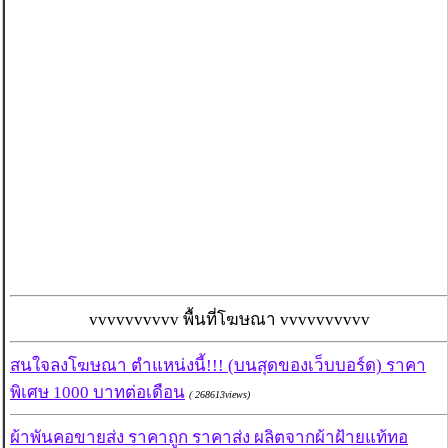
vvvvvvvvvv พื้นที่โฆษณา vvvvvvvvvv
สนใจลงโฆษณา ตำแหน่งนี้!!! (บนสุดของเว็บบอร์ด) ราคา
พิเศษ 1000 บาทต่อเดือน
( 268613views)
ผ้าพันคอขายส่ง ราคาถูก ราคาส่ง ผลิตจากผ้าฝ้ายแท้ทอ