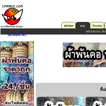
หน้าแรกงาน
|
ตำ
ปิดโฆษณานี้X
หน้าแรกงาน
สำหรับผู้หางาน
ตำแหน่งงานว่าง
ฝากประวัติ
Sign In
(ผู้หางาน)
บริษัท/องค์กร
ลงประกาศงานว่าง
Sign In
(บริษัท/องค์กร)
พื้
สถิติเว็บไซต์