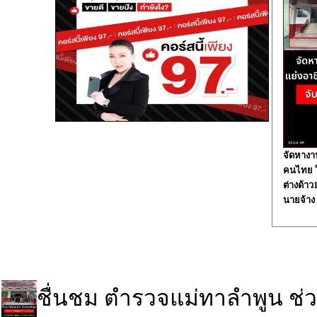
จัดหางา
คนไทย ใน
ต่างด้า
นายจ้าง
ชื่นชม ตำรวจแม่ทาลำพูน ช่ว