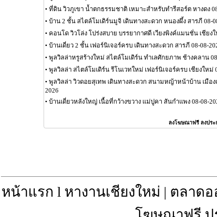
•
ที่ดิน วิวภูเขา น้ำตกธรรมชาติ เหมาะสำหรับทำรีสอร์ต หางดง 0
•
บ้าน 2 ชั้น สไตล์โมเดิร์นมูจิ เดินทางสะดวก หนองผึ้ง สารภี 08-
•
คอนโด วิวโล่ง โปร่งสบาย บรรยากาศดี เวียงพิงค์แมนชั่น เชียงใ
•
บ้านเดี่ยว 2 ชั้น เฟอร์นิเจอร์ครบ เดินทางสะดวก สารภี 08-08-20
•
พูลวิลล่าหรูสร้างใหม่ สไตล์โมเดิร์น ทำเลศักยภาพ ช้างคลาน 0
•
พูลวิลล่า สไตล์โมเดิร์น รีโนเวทใหม่ เฟอร์นิเจอร์ครบ เชียงใหม่
•
พูลวิลล่า วิวดอยสุเทพ เดินทางสะดวก สนามหญ้าหน้าบ้าน เมือง
2026
•
บ้านเดี่ยวหลังใหญ่ เนื้อที่กว้างขวาง แม่ปูคา สันกำแพง 08-08-2
ลงโฆษณาฟรี ลงประ
หน้าแรก
l
หางานเชียงใหม่
|
ตลาดอ
โฆษณาฟรี ป