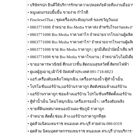
•
บริษัทรปภ ยินดีให้บริการรักษาความปลอดภัยด้วยทีมงานมืออา
•
หมูแผ่นกรอบยิ้มยิ้ม ขายง่าย กำไรดี
•
FineJewelThai | ชุดเครื่องประดับมุกแท้ ของขวัญวันแม่
•
0863771698 จำหน่าย Bio Media ราคาส่ง สำหรับโรงงานและ
•
0863771698 Bio Media ราคาเท่าไร จำหน่ายจากโรงงานผู้ผลิต
•
0863771698 Bio Media ราคาเท่าไร? จำหน่ายจากโรงงานผู้ผลิ
•
0863771698 ขาย Bio Media ราคาถูก | ลูกมีเดียบำบัดน้ำเสีย พร้
•
0863771698 ขาย Bio Media ราคาโรงงาน | จำหน่ายไบโอมีเดี
•
ขายอาคารพาณิชย์ ตึกแถว3ชั้น ติดถนนสุขสวัสดิ์ ติดรถไฟฟ้า
•
ดูแลผู้สูงอายุ,เฝ้าไข้ จัดส่งทั่วประเทศ 091-718-8823
•
แอร์.เครื่องดับเพลิง/ไฟฉุกเฉิน./เครื่องกรองน้ำ/ตู้ทำน้ำเย็น.
•
โปรโมชั่นแอร์บ้าน,แอร์บ้านราคาถูก.ติดตังซ่อมล้างแอร์บ้าน
•
แอร์บ้านราคาถูก ซ่อมล้างแอร์บ้าน โปรโมชั่นฟรีติดตั้งแอร์บ้าน
•
ตู้ทำน้ำเย็น.โคมไฟฉุกเฉิน./เครื่องกรองน้ำ./.เครื่องดับเพลิง
•
ขายที่ดินเทศบาลหนองบัวแดง ชัยภูมิ ราคาถูก
•
จำหน่าย.ติดตั้ง.ซ่อม.ล้าง.แอร์บ้านราคาถูกที่สุด
•
ดูดส้วมนิคมเหมราช หนองแค สระบุรี สายด่วน 086-0319
•
ดูดส้วม นิคมอุตสาหกรรมเหมราช หนองแค สระบุรี ปานบริการ 