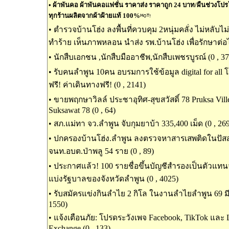
•
ผ้าพันคอ ผ้าพันคอแฟชั่น ราคาส่ง ราคาถูก 24 บาท/ผืนช่วงโปรโมช
ทุกร้านผลิตจากผ้าฝ้ายแท้ 100%
•
ตำรวจบ้านโฮ่ง ลงพื้นที่ควบคุม 2หนุ่มคลั่ง ไม่หลับไ
ทำร้าย เห็นภาพหลอน นำส่ง รพ.บ้านโฮ่ง เพื่อรักษาต่อไ
•
นักสืบเอกชน ,นักสืบมืออาชีพ,นักสืบเพชรบูรณ์ (0 , 3
•
รับคนลำพูน 10คน อบรมการใช้ข้อมูล digital for all
ฟรี! ค่าเดินทางฟรี! (0 , 2141)
•
ขายพฤกษาวิลล์ ประชาอุทิศ-สุขสวัสดิ์ 78 Pruksa Ville
Suksawat 78 (0 , 64)
•
สภ.แม่ทา จว.ลำพูน จับกุมยาบ้า 335,400 เม็ด (0 , 26
•
ปกครองบ้านโฮ่ง.ลำพูน ลงตรวจหาสารเสพติดในปัส
จนท.อบต.ป่าพลู 54 ราย (0 , 89)
•
ประกาศแล้ว! 100 รายชื่อขึ้นบัญชีสำรองเป็นตัวแท
แบ่งรัฐบาลของจังหวัดลำพูน (0 , 4025)
•
รับสมัครแข่งกินลำไย 2 กิโล ในงานลำไยลำพูน 69 มีเ
1550)
•
แจ้งเตือนภัย: โปรดระวังเพจ Facebook, TikTok และ
Exchange (0 , 133)