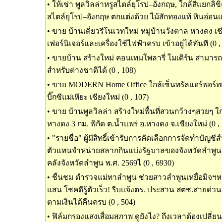
•
ให้เช่า พูลวิลล่าหรูสไตล์ยุโรป–อังกฤษ, ใกล้สี่แยกลิขิ
สไตล์ยุโรป–อังกฤษ ตกแต่งด้วย ไม้สักทองแท้ หินอ่อนแท
•
ขาย บ้านเดี่ยวรีโนเวทใหม่ หมู่บ้านวังตาล หางดง เช
เฟอร์นิเจอร์และเครื่องใช้ไฟฟ้าครบ เข้าอยู่ได้ทันที (0 ,
•
ขายบ้าน สร้างใหม่ คอนเทมโพลารี่ โมเดิร์น สามารถ
สำหรับต่างชาติได้ (0 , 108)
•
ขาย MODERN Home Office ใกล้เซ็นทรัลแอร์พอร์ทเชี
บิ๊กซีแม่เหียะ เชียงใหม่ (0 , 107)
•
ขาย บ้านพูลวิลล่า สร้างใหม่พื้นที่สวนกว้างๆสวยๆ ใ
หางดง 3 กม. พิกัด ต.น้ำแพร่ อ.หางดง จ.เชียงใหม่ (0 ,
•
"รายชื่อ" ผู้มีสิทธิ์เข้ารับการคัดเลือกการจัดทำบัญช
ตัวแทนจำหน่ายสลากกินแบ่งรัฐบาลของจังหวัดลำพู
คลังจังหวัดลำพูน พ.ศ. 2569ไ (0 , 6930)
•
ชื่นชม ตำรวจแม่ทาลำพูน ช่วยสาวลำพูนเหยื่อมิจฯหว
แสน โชคดีรู้ตัวเร็ว! รีบแจ้งตร. ประสาน สตช.สายด่วน
ตามเงินได้คืนครบ (0 , 504)
•
ฟิล์มกรองแสงเสื่อมสภาพ ดูยังไง? ถึงเวลาต้องเปลี่ยนห