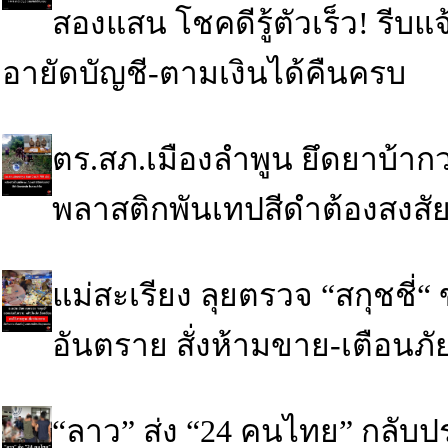
สองแสน โชคดีรู้ตัวเร็ว! รี
อายัดบัญชี-ตามเงินได้คืนครบ
ตร.สภ.เมืองลำพูน ยึดยาบ้ากว
พลาสติกพันเทปสีดำต้องสงส
แม่สะเรียง ลุยตรวจ “สกุชชี่
อันตราย สั่งห้ามขาย-เตือนภั
“ลาว” ส่ง “24 คนไทย” กลับป