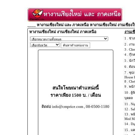
____ หางานเชียงใหม่ และ ภาคเหนือ หางานเชียงใหม่ งานเชียงใ
หางานเชียงใหม่ งานเชียงใหม่ ภาคเหนือ
งานเชี
1 .
ช่าง
2 .
งานช
3 .
Clie
4 .
กุ๊ก
5 .
นัก
6 .
ต้อ
7 .
ซุปเ
House 
8 .
Chef
9 .
พนั
สนใจโฆษณาตำแหน่งนี้
10 .
ผู้
ราคาเพียง 1500 บ. / เดือน
บุคคล
11 .
Ni
ติดต่อ info@cmprice.com , 08-0500-1180
12 .
Sal
13 .
พน
Med Mas
14 .
Dig
15 .
แค