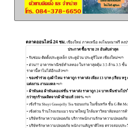
ตลาดออนไลน์ 24 ชม.
เชียงใหม่ ภาคเหนือ ลงโฆษณาฟรี ลงป
ประกาศ ซื้อ/ขาย 20 อันดับล่าสุด
•
รับซ่อม-ติดตั้งประตูเหล็ก ประตูม้วน ประตูรีโมท เชียงใหม่
•
ด่วน!!! อาคารพาณิชย์ทำเลทอง ในราคาสุดคุ้ม 3.5 ล้าน 3.5 ชั้
ราคานี้หาไม่ได้อีกแล้ว
•
ของชำร่วย ถุงผ้าไหม ราคาถูก ราคาส่ง เพียง 13 บาท (เรียบ หรู ด
แต่งงาน งานมงคล
•
ผ้าพันคอ ผ้าพันคอแฟชั่น ราคาส่ง ราคาถูก 24 บาท/ผืนช่วงโปรโมช
กว่าทุกร้านผลิตจากผ้าฝ้ายแท้ 100%
•
เซ้งร้าน Shuyi Grassjelly Tea ขอนแก่น ในเซ็นทรัล ชั้น G ติด 
•
เซ้งด่วน ร้านโรงแรมแมว ขนาดใหญ่ ใกล้มหาวิทยาลัยหอการค้
•
บริษัทรักษาความปลอดภัย บริการพนักงานรักษาความปลอดภัย
•
บริษัทรักษาความปลอดภัย พนักงานสัญชาติไทย ตรวจสอบประวั