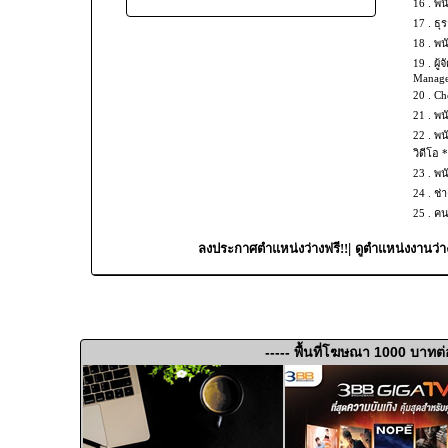
16 .
พน
17 .
ธุร
18 .
พน
19 .
ผู้
Manage
20 .
Che
21 .
พน
22 .
พน
วิดีโอ 
23 .
พน
24 .
ช่
25 .
คน
|
ลงประกาศตำแหน่งว่างฟรี!!
ดูตำแหน่งงานว่า
----- พื้นที่โฆษณา 1000 บาทต่