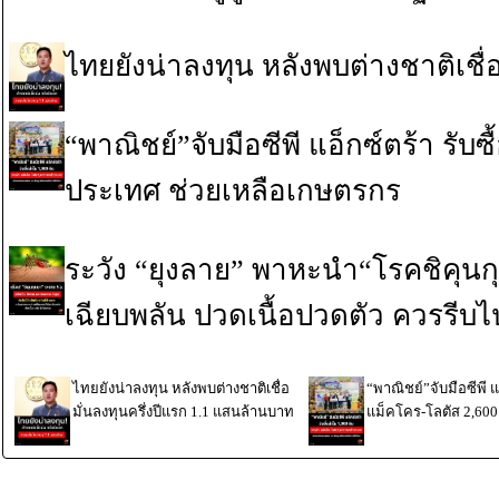
ไทยยังน่าลงทุน หลังพบต่างชาติเชื่
“พาณิชย์”จับมือซีพี แอ็กซ์ตร้า รั
ประเทศ ช่วยเหลือเกษตรกร
ระวัง “ยุงลาย” พาหะนำ“โรคชิคุนก
เฉียบพลัน ปวดเนื้อปวดตัว ควรรีบ
ไทยยังน่าลงทุน หลังพบต่างชาติเชื่อ
“พาณิชย์”จับมือซีพี 
มั่นลงทุนครึ่งปีแรก 1.1 แสนล้านบาท
แม็คโคร-โลตัส 2,600