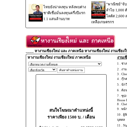
“พาณิชย์”จับม
ไทยยังน่าลงทุน หลังพบต่าง
ลำไย 1,000 
ชาติเชื่อมั่นลงทุนครึ่งปีแรก
โลตัส 2,600 
1.1 แสนล้านบาท
เหลือเกษตรกร
____ หางานเชียงใหม่ และ ภาคเหนือ หางานเชียงใหม่ งานเชียงใ
หางานเชียงใหม่ งานเชียงใหม่ ภาคเหนือ
งานเชี
1 .
ช่าง
2 .
งานช
3 .
Clie
4 .
กุ๊ก
5 .
นัก
6 .
ต้อ
7 .
ซุปเ
House 
8 .
Chef
9 .
พนั
สนใจโฆษณาตำแหน่งนี้
10 .
ผู้
ราคาเพียง 1500 บ. / เดือน
บุคคล
11 .
Ni