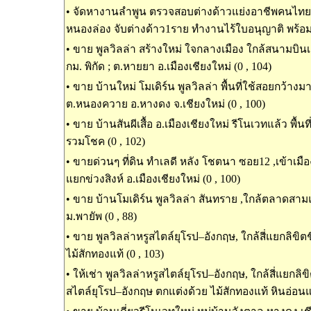
•
จัดหางานลำพูน ตรวจสอบต่างด้าวแย่งอาชีพคนไทย ในพ
หนองล่อง จับต่างด้าว1ราย ทำงานไร้ใบอนุญาติ พร้อมน
•
ขาย พูลวิลล่า สร้างใหม่ ใจกลางเมือง ใกล้สนามบินเช
กม. พิกัด ; ต.หายยา อ.เมืองเชียงใหม่ (0 , 104)
•
ขาย บ้านใหม่ โมเดิร์น พูลวิลล่า พื้นที่ใช้สอยกว้างม
ต.หนองควาย อ.หางดง จ.เชียงใหม่ (0 , 100)
•
ขาย บ้านสันผีเสื้อ อ.เมืองเชียงใหม่ รีโนเวทแล้ว พื้นท
รวมโชค (0 , 102)
•
ขายด่วนๆ ที่ดิน ทำเลดี หลัง โชตนา ซอย12 ,เข้าเมืองเ
แยกข่วงสิงห์ อ.เมืองเชียงใหม่ (0 , 100)
•
ขาย บ้านโมเดิร์น พูลวิลล่า สันทราย ,ใกล้ตลาดสาม
ม.พายัพ (0 , 88)
•
ขาย พูลวิลล่าหรูสไตล์ยุโรป–อังกฤษ, ใกล้สี่แยกลิขิต
ไม้สักทองแท้ (0 , 103)
•
ให้เช่า พูลวิลล่าหรูสไตล์ยุโรป–อังกฤษ, ใกล้สี่แยกลิขิ
สไตล์ยุโรป–อังกฤษ ตกแต่งด้วย ไม้สักทองแท้ หินอ่อนแท