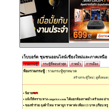
เว็บบอร์ด ชุมชนออนไลน์เชียงใหม่และภาคเหนือ
กระทู้ที่ตอบล่าสุด
กาดมั่ว
การเมือง
รวมกระทู้
ห้องรวมกระทู้
: รวมกระทู้ทุกหมวด
สร้างกระทู้ใหม่
|
ดูทั้งหมด
•
นิยาย
•
แจ้งให้ทราบ ทาง cmprice.com ได้แยกห้องกาดมั่ว ครัวแลง อ่านต
•
ของชำร่วย ถุงผ้าไหม ราคาถูก ราคาส่ง เพียง 13 บาท (เรียบ หรู ด