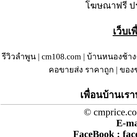
โฆษณาฟรี ป
เว็บเ
รีวิวลำพูน
|
cm108.com
|
บ้านหนองช้าง
คอขายส่ง ราคาถูก
|
ของช
เพื่อนบ้านเรา
© cmprice.co
E-ma
FaceBook :
fac