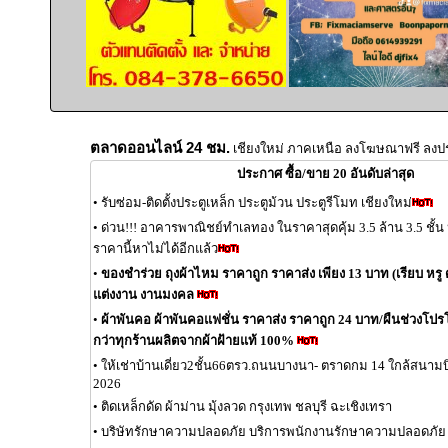
ตลาดออนไลน์ 24 ชม.
เชียงใหม่ ภาคเหนือ ลงโฆษณาฟรี ลงป
ประกาศ ซื้อ/ขาย 20 อันดับล่าสุด
•
รับซ่อม-ติดตั้งประตูเหล็ก ประตูม้วน ประตูรีโมท เชียงใหม่
•
ด่วน!!! อาคารพาณิชย์ทำเลทอง ในราคาสุดคุ้ม 3.5 ล้าน 3.5 ชั้
ราคานี้หาไม่ได้อีกแล้ว
•
ของชำร่วย ถุงผ้าไหม ราคาถูก ราคาส่ง เพียง 13 บาท (เรียบ หรู ด
แต่งงาน งานมงคล
•
ผ้าพันคอ ผ้าพันคอแฟชั่น ราคาส่ง ราคาถูก 24 บาท/ผืนช่วงโปรโมช
กว่าทุกร้านผลิตจากผ้าฝ้ายแท้ 100%
•
ให้เช่าบ้านเดี่ยว2ชั้น66ตรว.ถนนบางนา- ตราดกม 14 ใกล้สนาม
2026
•
ติดเหล็กดัด ผ้าม่าน มุ้งลวด กรุงเทพ ชลบุรี ฉะเชิงเทรา
•
บริษัทรักษาความปลอดภัย บริการพนักงานรักษาความปลอดภัย