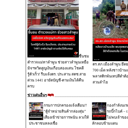
ชื่นชม
ตำรวจแม่ทาลำพูน ช่วยสาวลำพูนเหยื่อ
ตร.สภ.เมืองลำพูน ยึดย
มิจฯหวิดสูญเงินเกือบสองแสน โชคดี
700 เม็ด หลังชาวบ้านแ
รู้ตัวเร็ว! รีบแจ้งตร. ประสาน สตช.สาย
พลาสติกพันเทปสีดำต้
ด่วน 1441 อายัดบัญชี-ตามเงินได้คืน
สวนลำไย
ครบ
ข่าวเด่นอื่นๆ
__________________________________________
กรมการปกครองแจ้งเตือน!!
กองกำลังนเ
“ตู้จำหน่ายสินค้ากล่องสุ่ม”
รถบิ๊กไบค์ – 
เสี่ยงเข้าข่ายการพนัน ลวงให้
ไม่พบเจ้าขอ
ประชาชนหลงเชื่อ
ลักลอบข้ามแดน