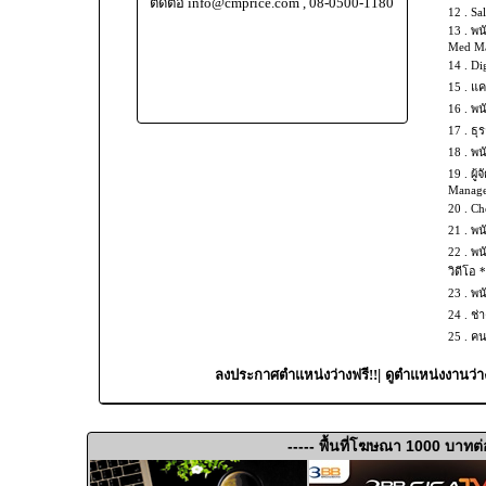
ติดต่อ info@cmprice.com , 08-0500-1180
12 .
Sal
13 .
พน
Med Mas
14 .
Dig
15 .
แค
16 .
พน
17 .
ธุร
18 .
พน
19 .
ผู้
Manage
20 .
Che
21 .
พน
22 .
พน
วิดีโอ 
23 .
พน
24 .
ช่
25 .
คน
|
ลงประกาศตำแหน่งว่างฟรี!!
ดูตำแหน่งงานว่า
----- พื้นที่โฆษณา 1000 บาทต่