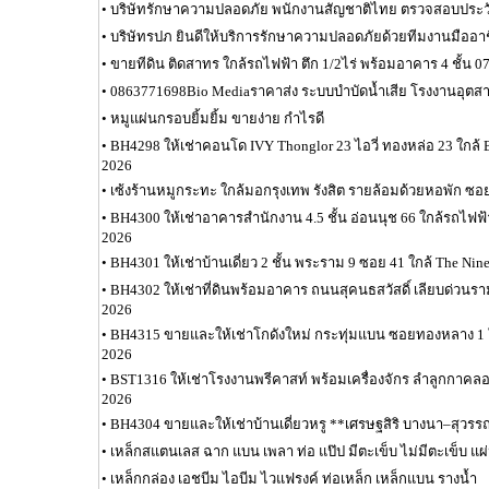
•
บริษัทรักษาความปลอดภัย พนักงานสัญชาติไทย ตรวจสอบประวั
•
บริษัทรปภ ยินดีให้บริการรักษาความปลอดภัยด้วยทีมงานมืออา
•
ขายทีดิน ติดสาทร ใกล้รถไฟฟ้า ตึก 1/2ไร่ พร้อมอาคาร 4 ชั้น 0
•
0863771698Bio Mediaราคาส่ง ระบบบำบัดน้ำเสีย โรงงานอุต
•
หมูแผ่นกรอบยิ้มยิ้ม ขายง่าย กำไรดี
•
BH4298 ให้เช่าคอนโด IVY Thonglor 23 ไอวี่ ทองหล่อ 23 ใกล้
2026
•
เซ้งร้านหมูกระทะ ใกล้มอกรุงเทพ รังสิต รายล้อมด้วยหอพัก ซอ
•
BH4300 ให้เช่าอาคารสำนักงาน 4.5 ชั้น อ่อนนุช 66 ใกล้รถไฟฟ
2026
•
BH4301 ให้เช่าบ้านเดี่ยว 2 ชั้น พระราม 9 ซอย 41 ใกล้ The Ni
•
BH4302 ให้เช่าที่ดินพร้อมอาคาร ถนนสุคนธสวัสดิ์ เลียบด่วนร
2026
•
BH4315 ขายและให้เช่าโกดังใหม่ กระทุ่มแบน ซอยทองหลาง 1 
2026
•
BST1316 ให้เช่าโรงงานพรีคาสท์ พร้อมเครื่องจักร ลำลูกกาคลอ
2026
•
BH4304 ขายและให้เช่าบ้านเดี่ยวหรู **เศรษฐสิริ บางนา–สุวรร
•
เหล็กสแตนเลส ฉาก แบน เพลา ท่อ แป๊ป มีตะเข็บ ไม่มีตะเข็บ แผ
•
เหล็กกล่อง เอชบีม ไอบีม ไวแฟรงค์ ท่อเหล็ก เหล็กแบน รางน้ำ