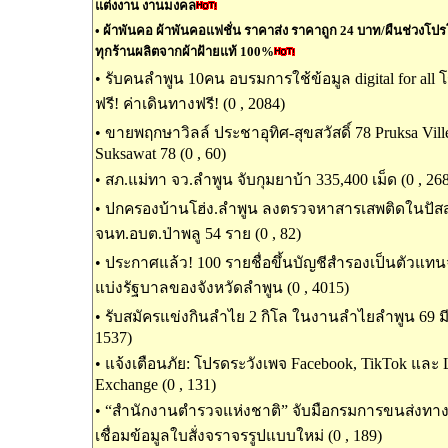
แต่งงาน งานมงคล
•
ผ้าพันคอ ผ้าพันคอแฟชั่น ราคาส่ง ราคาถูก 24 บาท/ผืนช่วงโปรโมช
ทุกร้านผลิตจากผ้าฝ้ายแท้ 100%
•
รับคนลำพูน 10คน อบรมการใช้ข้อมูล digital for all
ฟรี! ค่าเดินทางฟรี! (0 , 2084)
•
ขายพฤกษาวิลล์ ประชาอุทิศ-สุขสวัสดิ์ 78 Pruksa Ville
Suksawat 78 (0 , 60)
•
สภ.แม่ทา จว.ลำพูน จับกุมยาบ้า 335,400 เม็ด (0 , 26
•
ปกครองบ้านโฮ่ง.ลำพูน ลงตรวจหาสารเสพติดในปัส
จนท.อบต.ป่าพลู 54 ราย (0 , 82)
•
ประกาศแล้ว! 100 รายชื่อขึ้นบัญชีสำรองเป็นตัวแท
แบ่งรัฐบาลของจังหวัดลำพูน (0 , 4015)
•
รับสมัครแข่งกินลำไย 2 กิโล ในงานลำไยลำพูน 69 มีเ
1537)
•
แจ้งเตือนภัย: โปรดระวังเพจ Facebook, TikTok และ
Exchange (0 , 131)
•
“สำนักงานตำรวจแห่งชาติ” จับมือกรมการขนส่งท
เชื่อมข้อมูลใบสั่งจราจรรูปแบบใหม่ (0 , 189)