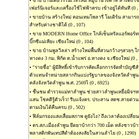
•
ขาย บ้านเดี่ยวรีโนเวทใหม่ หมู่บ้านวังตาล หางดง เช
เฟอร์นิเจอร์และเครื่องใช้ไฟฟ้าครบ เข้าอยู่ได้ทันที (0 ,
•
ขายบ้าน สร้างใหม่ คอนเทมโพลารี่ โมเดิร์น สามารถ
สำหรับต่างชาติได้ (0 , 107)
•
ขาย MODERN Home Office ใกล้เซ็นทรัลแอร์พอร์ทเชี
บิ๊กซีแม่เหียะ เชียงใหม่ (0 , 104)
•
ขาย บ้านพูลวิลล่า สร้างใหม่พื้นที่สวนกว้างๆสวยๆ ใ
หางดง 3 กม. พิกัด ต.น้ำแพร่ อ.หางดง จ.เชียงใหม่ (0 ,
•
"รายชื่อ" ผู้มีสิทธิ์เข้ารับการคัดเลือกการจัดทำบัญช
ตัวแทนจำหน่ายสลากกินแบ่งรัฐบาลของจังหวัดลำพู
คลังจังหวัดลำพูน พ.ศ. 2569ไ (0 , 6925)
•
ชื่นชม ตำรวจแม่ทาลำพูน ช่วยสาวลำพูนเหยื่อมิจฯหว
แสน โชคดีรู้ตัวเร็ว! รีบแจ้งตร. ประสาน สตช.สายด่วน
ตามเงินได้คืนครบ (0 , 502)
•
ฟิล์มกรองแสงเสื่อมสภาพ ดูยังไง? ถึงเวลาต้องเปลี่ยนห
•
ตร.สภ.เมืองลำพูน ยึดยาบ้ากว่า 700 เม็ด หลังชาวบ้
พลาสติกพันเทปสีดำต้องสงสัยในสวนลำไย (0 , 1290)