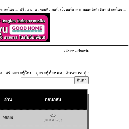
ก
ลงโฆษณาฟรี
หางาน
คอมพิวเตอร์
เว็บบอร์ด
ตลาดออนไลน์
อัตราค่าลงโฆษณา
|
l
l
l
|
|
หน้าแรก
»
เว็บบอร์ด
ุด
|
สร้างกระทู้ใหม่
|
ดูกระทู้ทั้งหมด
| ค้นหากระทู้ :
อ่าน
ตอบกลับ
615
268640
( 06 ก.พ. 62 , )