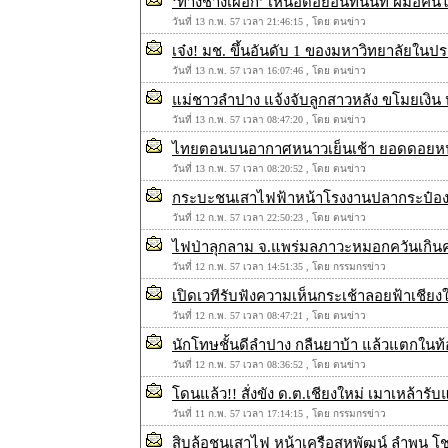
‘ทางช้างเผือก’ เหนือดอยอินทนนท์ ฝีมือคน
วันที่ 13 ก.พ. 57 เวลา 21:46:15 , โดย ตนข่าว
เจ๋ง! มช. ขึ้นอันดับ 1 ของมหาวิทยาลัยในป
วันที่ 13 ก.พ. 57 เวลา 16:07:46 , โดย ตนข่าว
แม่ชาวลำปาง แจ้งจับลูกสาวหลัง ขโมยเงิน 
วันที่ 13 ก.พ. 57 เวลา 08:47:20 , โดย ตนข่าว
ไทยตอนบนอากาศหนาวเย็นเช้า ยอดดอยห
วันที่ 13 ก.พ. 57 เวลา 08:20:52 , โดย ตนข่าว
กระบะชนเสาไฟฟ้าหน้าโรงงานปลากระป๋องแม
วันที่ 12 ก.พ. 57 เวลา 22:50:23 , โดย ตนข่าว
ไฟป่าลุกลาม จ.แพร่มลภาวะหมอกควันเกิน
วันที่ 12 ก.พ. 57 เวลา 14:51:35 , โดย กรรมกรข่าว
เปิดเวทีรับฟังความเห็นกระเช้าลอยฟ้าเชียง
วันที่ 12 ก.พ. 57 เวลา 08:47:21 , โดย ตนข่าว
นักโทษชั้นดีลำปาง กลืนยาบ้า แล้วแตกในท้อง 
วันที่ 12 ก.พ. 57 เวลา 08:36:52 , โดย ตนข่าว
โดนแล้ว!! สั่งขัง ด.ต.เชียงใหม่ เมาเหล้ารับ
วันที่ 11 ก.พ. 57 เวลา 17:14:15 , โดย กรรมกรข่าว
สิบล้อชนเสาไฟ หน้าเครือสหพัฒน์ ลำพูน โช