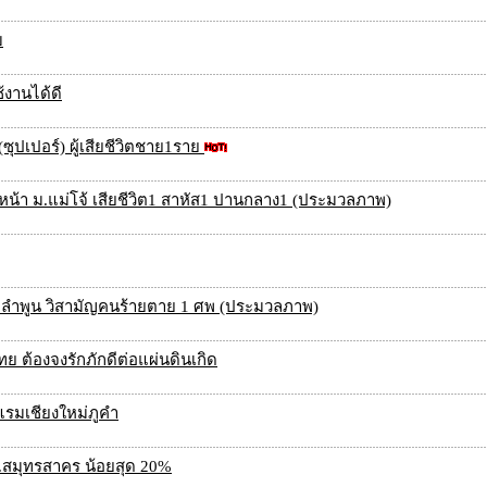
บ
้งานได้ดี
(ซุปเปอร์) ผู้เสียชีวิตชาย1ราย
น้า ม.แม่โจ้ เสียชีวิต1 สาหัส1 ปานกลาง1 (ประมวลภาพ)
 จ.ลำพูน วิสามัญคนร้ายตาย 1 ศพ (ประมวลภาพ)
ย ต้องจงรักภักดีต่อแผ่นดินเกิด
แรมเชียงใหม่ภูคำ
จ.สมุทรสาคร น้อยสุด 20%