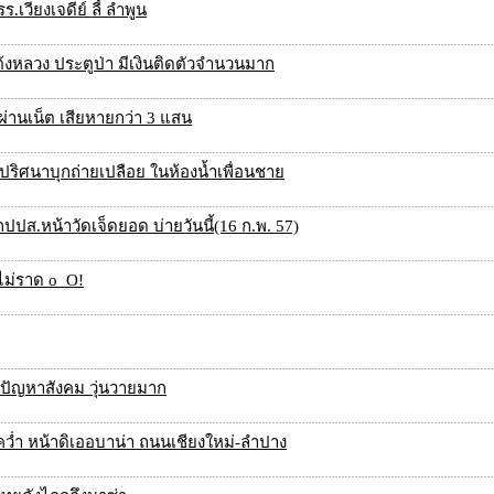
เวียงเจดีย์ ลี้ ลำพูน
โต้งหลวง ประตูป่า มีเงินติดตัวจำนวนมาก
านเน็ต เสียหายกว่า 3 แสน
ริศนาบุกถ่ายเปลือย ในห้องน้ำเพื่อนชาย
ปปส.หน้าวัดเจ็ดยอด บ่ายวันนี้(16 ก.พ. 57)
้ำไม่ราด o_O!
างปัญหาสังคม วุ่นวายมาก
กคว่ำ หน้าดิเออบาน่า ถนนเชียงใหม่-ลำปาง