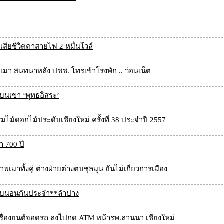
เสียชีวิตคาสายไฟ 2 หมื่นโวล์
นเมา สนทนาหลัง ปชช. โทรเข้าโรงพัก .. ว่อนเน็ต
ินบนเขา ‘พุทธอิสระ’
ดอกไม้ประดับเชียงใหม่ ครั้งที่ 38 ประจำปี 2557
า 700 ปี
พเมาทั้งคู่ ต่างฝ่ายต่างตบชุลมุน ยันไม่เกี่ยวการเมือง
ลับนอนกันประจำ**ลำปาง
ครื่องยนต์จอดรถ ลงไปกด ATM หน้ารพ.ลานนา เชียงใหม่