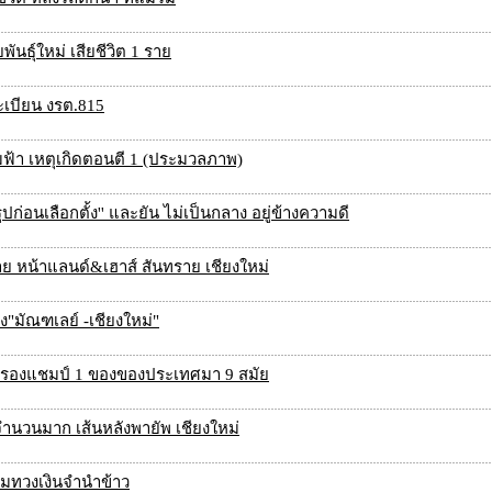
นธุ์ใหม่ เสียชีวิต 1 ราย
ะเบียน งรต.815
มฟ้า เหตุเกิดตอนตี 1 (ประมวลภาพ)
่อนเลือกตั้ง'' และยัน ไม่เป็นกลาง อยู่ข้างความดี
ย หน้าแลนด์&เฮาส์ สันทราย เชียงใหม่
ง"มัณฑเลย์ -เชียงใหม่"
 หลังครองแชมป์ 1 ของของประเทศมา 9 สมัย
บจำนวนมาก เส้นหลังพายัพ เชียงใหม่
มนุมทวงเงินจำนำข้าว