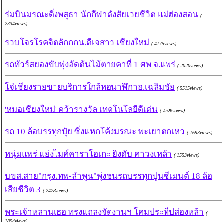
ร่มบินมรณะดิ่งพสุธา นักกีฬาดังสัยเวยชีวิต แม่ฮ่องสอน
(
2334views)
รวบโจรโรคจิตลักกกน.ดีเจสาว เชียงใหม่
( 4175views)
รถทัวร์สยองขับพุ่งอัดต้นไม้ตายคาที่ 1 ศพ จ.แพร่
( 2020views)
โจ๋เชียงรายขายบริการใกล้หอนาฬิกาอ.เฉลิมชัย
( 5515views)
'หมอเชียงใหม่' คว้ารางวัล เทคโนโลยีดีเด่น
( 1709views)
รถ 10 ล้อบรรทุกปุ๋ย ซิ่งแหกโค้งมรณะ พะเยาตกเหว
( 1693views)
หนุ่มแพร่ แย่งไมค์คาราโอเกะ ยิงดับ คาวงเหล้า
( 1553views)
บขส.สาย"กรุงเทพ-ลำพูน"พุ่งชนรถบรรทุกปูนซีเมนต์ 18 ล้อ
เสียชีวิต 3
( 2478views)
พระเจ้าหลานเธอ ทรงแถลงจัดงานฯ โคมประทีปส่องหล้า
(
1894views)