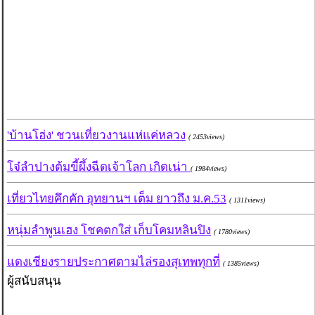
'บ้านโฮ่ง' ชวนเที่ยวงานแห่แค่หลวง
( 2453views)
โจ๋ลำปางต้มขี้ผึ้งฉีดเจ้าโลก เกิดเน่า
( 1984views)
เที่ยวไทยคึกคัก อุทยานฯ เต็ม ยาวถึง ม.ค.53
( 1311views)
หนุ่มลำพูนเฮง โชคตกใส่ เก็บโคมหลินปิง
( 1780views)
แดงเชียงรายประกาศตามไล่รองสุเทพทุกที่
( 1385views)
ผู้สนับสนุน