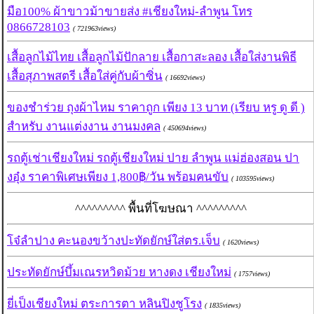
มือ100% ผ้าขาวม้าขายส่ง #เชียงใหม่-ลำพูน โทร
0866728103
( 721963views)
เสื้อลูกไม้ไทย เสื้อลูกไม้ปักลาย เสื้อกาสะลอง เสื้อใส่งานพิธี
เสื้อสุภาพสตรี เสื้อใส่คู่กับผ้าซิ่น
( 16692views)
ของชำร่วย ถุงผ้าไหม ราคาถูก เพียง 13 บาท (เรียบ หรู ดู ดี )
สำหรับ งานแต่งงาน งานมงคล
( 450694views)
รถตู้เช่าเชียงใหม่ รถตู้เชียงใหม่ ปาย ลำพูน แม่ฮ่องสอน ปา
งอุ๋ง ราคาพิเศษเพียง 1,800฿/วัน พร้อมคนขับ
( 103595views)
^^^^^^^^^ พื้นที่โฆษณา ^^^^^^^^^
โจ๋ลำปาง คะนองขว้างปะทัดยักษ์ใส่ตร.เจ็บ
( 1620views)
ประทัดยักษ์บึ้มเณรหวิดม้วย หางดง เชียงใหม่
( 1757views)
ยี่เป็งเชียงใหม่ ตระการตา หลินปิงชูโรง
( 1835views)