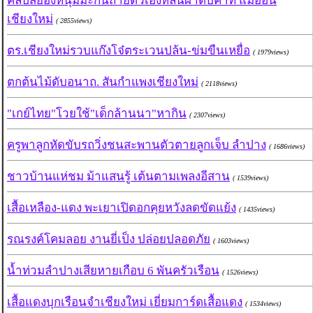
คลิปสยองหนุ่มมะกันถ่ายตัวเองหล่นผาดับคาที่ แม่ออน
เชียงใหม่
( 2855views)
ตร.เชียงใหม่รวบแก๊งโจ๋ตระเวนปล้น-ข่มขืนเหยื่อ
( 1979views)
ตกต้นไม้ดับอนาถ. สันกำแพงเชียงใหม่
( 2118views)
"เกย์ไทย"โวยใช้"เด็กล้านนา"หากิน
( 2307views)
ครูพาลูกหัดขับรถวิ่งชนสะพานตัวตายลูกเจ็บ ลำปาง
( 1686views)
ชาวบ้านแห่ชม ม้าแสนรู้ เต้นตามเพลงอีสาน
( 1539views)
เสื้อเหลือง-แดง พะเยาเปิดอกคุยหวังลดขัดแย้ง
( 1435views)
รณรงค์โคมลอย งานยี่เป็ง ปล่อยปลอดภัย
( 1603views)
น้ำท่วมลำปางเสียหายเกือบ 6 พันครัวเรือน
( 1526views)
เสื้อแดงบุกเรือนจำเชียงใหม่ เยี่ยมการ์ดเสื้อแดง
( 1534views)