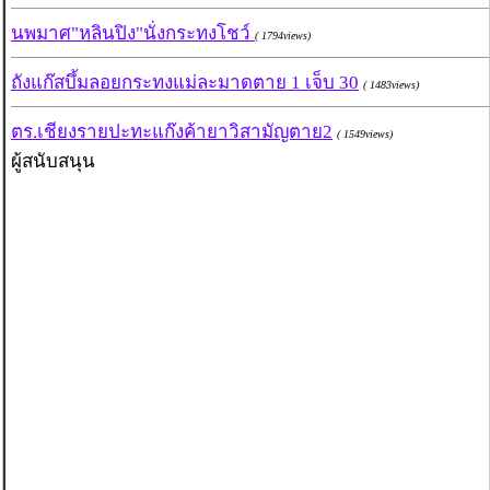
นพมาศ"หลินปิง"นั่งกระทงโชว์
( 1794views)
ถังแก๊สบึ้มลอยกระทงแม่ละมาดตาย 1 เจ็บ 30
( 1483views)
ตร.เชียงรายปะทะแก๊งค้ายาวิสามัญตาย2
( 1549views)
ผู้สนับสนุน