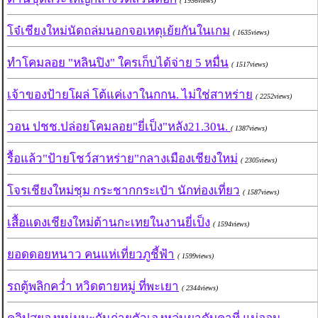
( 1956views)
โจ๋เชียงใหม่นัดถล่มนอกจอเหตุเย้ยกันในเกม
( 1635views)
ทำโคมลอย "หลินปิง" ใครเก็บได้จ่าย 5 หมื่น
( 1517views)
เจ้าของป้ายโผล่ โต้แค่เงาในกกน. ไม่ใช่สาหร่าย
( 2252views)
วอน ปชช.ปล่อยโคมลอย"ยี่เป็ง"หลัง21.30น.
( 1387views)
รื้อแล้ว"ป้ายโชว์สาหร่าย"กลางเมืองเชียงใหม่
( 2305views)
โจรเชียงใหม่ชุม กระชากกระเป๋า นักท่องเที่ยว
( 1587views)
เสื้อแดงเชียงใหม่ต้านกะเทยในงานยี่เป็ง
( 1594views)
ยอดดอยหนาว คนแห่เที่ยวภูชี้ฟ้า
( 1599views)
รถตู้พลิกคว่ำ หวิดตายหมู่ ที่พะเยา
( 2344views)