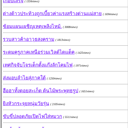
เกือบเสร็จ
( 1334views)
ต่างด้าวประท้วงถูกเบี้ยวค่าแรงสร้างด่านแม่สาย
( 1694views)
ซ้อมแผนเผชิญเหตุเพลิงไหม้.
( 3008views)
รวบสาวค้าอาวุธสงคราม
( 1813views)
ระดมครูภาคเหนือร่วมเวิลด์ไดแด็ค
( 1425views)
เทศกิจจับโจรเด็กตั้งแก๊งลักโคมไฟ
( 1971views)
ส่งมอบลำไยสุ่ภาคใต้
( 1250views)
ฮือฮาทั้งดอยสะเก็ด ต้นไม้พระพุทธรูป
( 1651views)
ยิงหัวกระจุยหนุ่มวัยรุ่น
( 2105views)
ขับขี่ปลอดภัยเปิดไฟใส่หมวก
( 5511views)