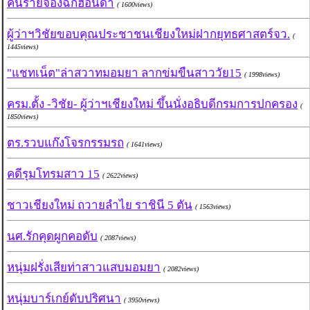
คนร้ายจ้องฉกฮอนด้า
( 1600views)
ผู้ว่าฯวิชัยขอบคุณประชาชนเชียงใหม่ฝากยุทธศาสตร์จว.
(
1445views)
"แชทเน็ต"ล่าสวาทมอมยา ลากข่มขืนสาววัย15
( 1998views)
ครม.ตั้ง -วิชัย- ผู้ว่าฯเชียงใหม่ ขึ้นนั่งอธิบดีกรมการปกครอง
(
1850views)
ตร.รวบแก๊งโจรกรรมรถ
( 1641views)
คดีรุมโทรมสาว 15
( 2622views)
ชาวเชียงใหม่ ถวายลำไย ราชินี 5 ตัน
( 1563views)
นศ.รักคุดผูกคอดับ
( 2087views)
หนุ่มฝรั่งเสียท่าสาวแสบมอมยา
( 2082views)
หนุ่มบาร์เกย์ดับปริศนา
( 3950views)