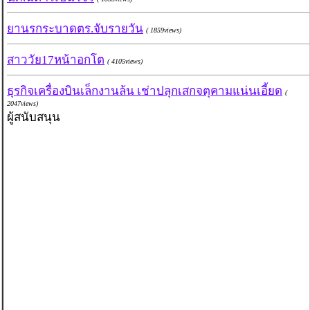
ยานรกระบาดตร.จับรายวัน
( 1859views)
สาววัย17หน้าอกโต
( 4105views)
ธุรกิจเครื่องบินเล็กงานล้น เช่าปลุกเสกจตุคามแน่นเอี้ยด
(
2047views)
ผู้สนับสนุน