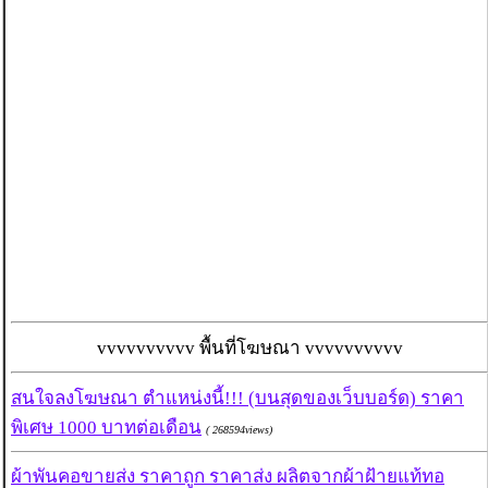
vvvvvvvvvv พื้นที่โฆษณา vvvvvvvvvv
สนใจลงโฆษณา ตำแหน่งนี้!!! (บนสุดของเว็บบอร์ด) ราคา
พิเศษ 1000 บาทต่อเดือน
( 268594views)
ผ้าพันคอขายส่ง ราคาถูก ราคาส่ง ผลิตจากผ้าฝ้ายแท้ทอ