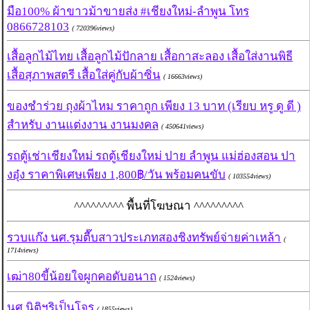
มือ100% ผ้าขาวม้าขายส่ง #เชียงใหม่-ลำพูน โทร
0866728103
( 720396views)
เสื้อลูกไม้ไทย เสื้อลูกไม้ปักลาย เสื้อกาสะลอง เสื้อใส่งานพิธี
เสื้อสุภาพสตรี เสื้อใส่คู่กับผ้าซิ่น
( 16663views)
ของชำร่วย ถุงผ้าไหม ราคาถูก เพียง 13 บาท (เรียบ หรู ดู ดี )
สำหรับ งานแต่งงาน งานมงคล
( 450641views)
รถตู้เช่าเชียงใหม่ รถตู้เชียงใหม่ ปาย ลำพูน แม่ฮ่องสอน ปา
งอุ๋ง ราคาพิเศษเพียง 1,800฿/วัน พร้อมคนขับ
( 103554views)
^^^^^^^^^ พื้นที่โฆษณา ^^^^^^^^^
รวบแก๊ง นศ.รุมตื๊บสาวประเภทสองชิงทรัพย์จ่ายค่าเหล้า
(
1714views)
เฒ่า80ขี้น้อยใจผูกคอดับอนาถ
( 1524views)
นศ.นิติฯริเป็นโจร
( 1855views)