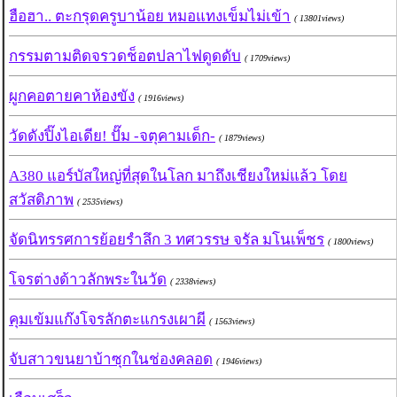
ฮือฮา.. ตะกรุดครูบาน้อย หมอแทงเข็มไม่เข้า
( 13801views)
กรรมตามติดจรวดช็อตปลาไฟดูดดับ
( 1709views)
ผูกคอตายคาห้องขัง
( 1916views)
วัดดังปิ๊งไอเดีย! ปั๊ม -จตุคามเด็ก-
( 1879views)
A380 แอร์บัสใหญ่ที่สุดในโลก มาถึงเชียงใหม่แล้ว โดย
สวัสดิภาพ
( 2535views)
จัดนิทรรศการย้อยรำลึก 3 ทศวรรษ จรัล มโนเพ็ชร
( 1800views)
โจรต่างด้าวลักพระในวัด
( 2338views)
คุมเข้มแก๊งโจรลักตะแกรงเผาผี
( 1563views)
จับสาวขนยาบ้าซุกในช่องคลอด
( 1946views)