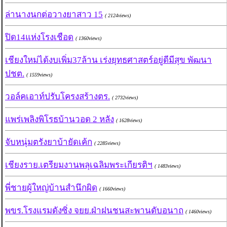
ล่านางนกต่อวางยาสาว 15
( 2124views)
ปิด14แห่งโรงเชือด
( 1360views)
เชียงใหม่ได้งบเพิ่ม37ล้าน เร่งยุทธศาสตร์อยู่ดีมีสุข พัฒนา
ปชต.
( 1559views)
วอล์คเอาท์ปรับโครงสร้างตร.
( 2732views)
แพร่เพลิงพิโรธบ้านวอด 2 หลัง
( 1628views)
จับหนุ่มตรังยาบ้ายัดเค้ก
( 2285views)
เชียงราย.เตรียมงานพลุเฉลิมพระเกียรติฯ
( 1483views)
พี่ชายผู้ใหญ่บ้านสำนึกผิด
( 1660views)
พขร.โรงแรมดังซิ่ง จยย.ฝ่าฝนชนสะพานดับอนาถ
( 1460views)