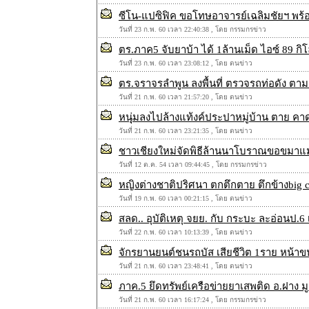
ซีโน-แปซิฟิค ขอโทษอาจารย์เฉลิมชัยฯ พร
วันที่ 23 ก.พ. 60 เวลา 22:40:38 , โดย กรรมกรข่าว
ตร.ภาค5 จับยาบ้า ได้ 1ล้านเม็ด ไอซ์ 89 กิโ
วันที่ 23 ก.พ. 60 เวลา 23:08:12 , โดย ตนข่าว
ตร.จราจรลำพูน ลงพื้นที่ ตรวจรถท่อดัง ต
วันที่ 21 ก.พ. 60 เวลา 21:57:20 , โดย ตนข่าว
หนุุ่มลงไปล้างแท้งค์ประปาหมู่บ้าน ตาย คา
วันที่ 21 ก.พ. 60 เวลา 23:21:35 , โดย ตนข่าว
ชาวเชียงใหม่จัดพิธีล้านนาโบราณขอขมาแม่
วันที่ 12 ต.ค. 54 เวลา 09:44:45 , โดย กรรมกรข่าว
หญิงต่างชาติปริศนา ตกตึกตาย ตึกข้างbig c 
วันที่ 19 ก.พ. 60 เวลา 00:21:15 , โดย ตนข่าว
สลด.. อุบัติเหตุ จยย. กับ กระบะ ละอ่อนป.6 
วันที่ 22 ก.พ. 60 เวลา 10:13:39 , โดย ตนข่าว
จักรยานยนต์ชนรถบัส เสียชีวิต 1ราย หน้าขน
วันที่ 21 ก.พ. 60 เวลา 23:48:41 , โดย ตนข่าว
ภาค.5 ยึดทรัพย์เครือข่ายยาเสพติด อ.ฝาง ม
วันที่ 21 ก.พ. 60 เวลา 16:17:24 , โดย กรรมกรข่าว