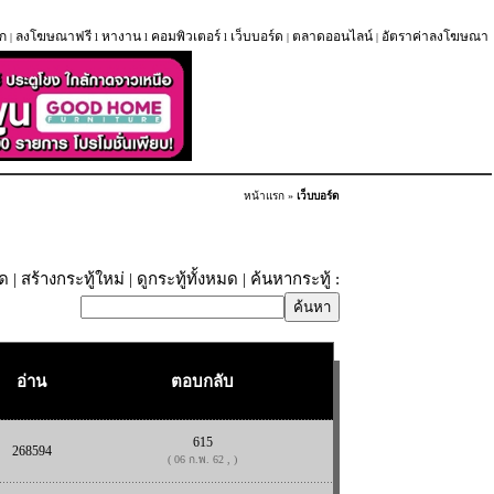
ก
ลงโฆษณาฟรี
หางาน
คอมพิวเตอร์
เว็บบอร์ด
ตลาดออนไลน์
อัตราค่าลงโฆษณา
|
l
l
l
|
|
หน้าแรก
»
เว็บบอร์ด
ุด
|
สร้างกระทู้ใหม่
|
ดูกระทู้ทั้งหมด
| ค้นหากระทู้ :
อ่าน
ตอบกลับ
615
268594
( 06 ก.พ. 62 , )