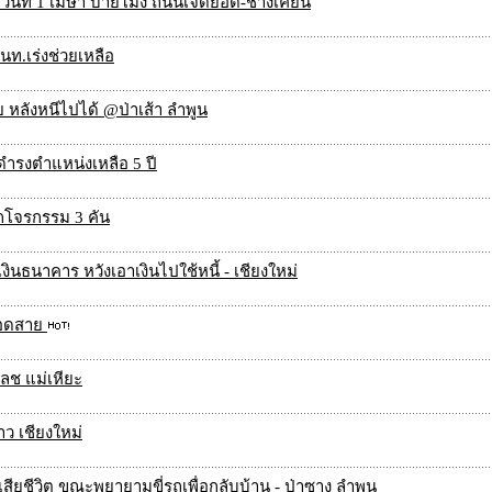
นที่ 1 เมษา บ่ายโมง ถนนเจ็ดยอด-ช่างเคี่ยน
นท.เร่งช่วยเหลือ
ย หลังหนีไปได้ @ป่าเส้า ลำพูน
ดำรงตำแหน่งเหลือ 5 ปี
กโจรกรรม 3 คัน
ินธนาคาร หวังเอาเงินไปใช้หนี้ - เชียงใหม่
ตลอดสาย
พลช แม่เหียะ
าว เชียงใหม่
ียชีวิต ขณะพยายามขี่รถเพื่อกลับบ้าน - ป่าซาง ลำพูน