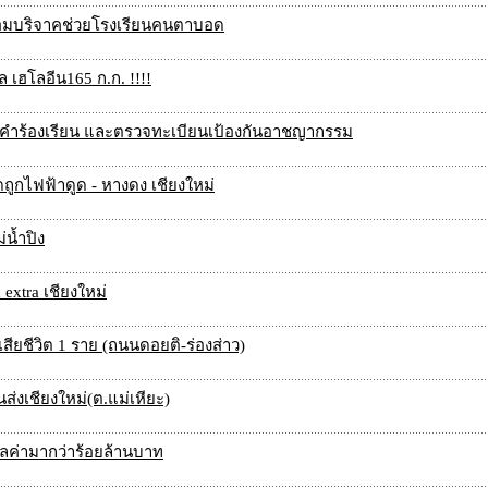
้อมบริจาคช่วยโรงเรียนคนตาบอด
ล เฮโลอีน165 ก.ก. !!!!
ามคำร้องเรียน และตรวจทะเบียนเป้องกันอาชญากรรม
ดถูกไฟฟ้าดูด - หางดง เชียงใหม่
น้ำปิง
extra เชียงใหม่
เสียชีวิต 1 ราย (ถนนดอยติ-ร่องส่าว)
ส่งเชียงใหม่(ต.แม่เหียะ)
ูลค่ามากว่าร้อยล้านบาท