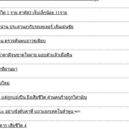
ีวิต 1 ราย สาหัส3 เจ็บเล็กน้อย 11ราย
น่าน ประสานงากับรถเทเลอร์ เส้นเด่นชัย
0 คน ตรวจค้นพบอาวุธเพียบ
้าตาดีจนขาดใจตาย มอบตัวแล้วเมื่อคืน
กที่ผ่านมา
งใหม่
 แต่ถูกแย่งปืน ยิงเสียชีวิต ส่วนคนร้ายถูกวิสามัญ
บะ อย่างจังดับคาที่ แถวแยกเทคโนลำพูน
ก เสียชีวิต 4