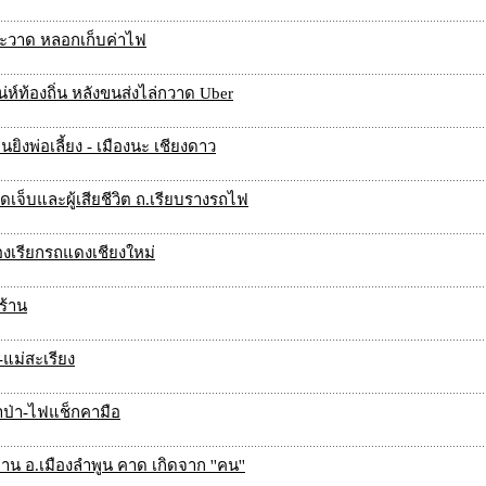
าละวาด หลอกเก็บค่าไฟ
ห์ท้องถิ่น หลังขนส่งไล่กวาด Uber
นยิงพ่อเลี้ยง - เมืองนะ เชียงดาว
เจ็บและผู้เสียชีวิต ถ.เรียบรางรถไฟ
งเรียกรถแดงเชียงใหม่
ร้าน
-แม่สะเรียง
ผาป่า-ไฟแช็กคามือ
บาน อ.เมืองลำพูน คาด เกิดจาก ''คน''