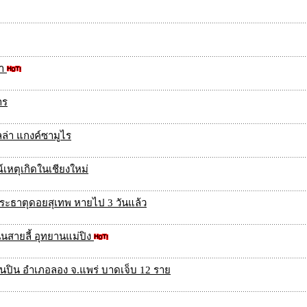
้า
าร
ล่า แกงค์ซามูไร
์เหตุเกิดในเชียงใหม่
วัดพระธาตุดอยสุเทพ หายไป 3 วันแล้ว
นสายลี้ อุทยานแม่ปิง
ิน อำเภอลอง จ.แพร่ บาดเจ็บ 12 ราย