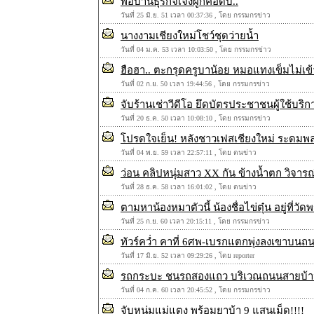
พ่อบ้านธุรกิจเจ๊งผูกคอดับ..
วันที่ 25 มิ.ย. 51 เวลา 00:37:36 , โดย กรรมกรข่าว
นางงามเชียงใหม่โชว์ชุดว่ายน้ำ
วันที่ 04 ม.ค. 53 เวลา 10:03:50 , โดย กรรมกรข่าว
ฮือฮา.. ตะกรุดครูบาน้อย หมอแทงเข็มไม่เข
วันที่ 02 ก.ย. 50 เวลา 19:44:56 , โดย กรรมกรข่าว
จับร้านเช่าวีดีโอ ยึดบัตรประชาชนผู้ใช้บริก
วันที่ 20 ธ.ค. 50 เวลา 10:08:10 , โดย กรรมกรข่าว
โปรดใจเย็น! หลังชาวเฟสเชียงใหม่ ระดมพล
วันที่ 04 พ.ย. 59 เวลา 22:57:11 , โดย ตนข่าว
ว่อน คลิปหนุ่มสาว XX กัน ข้างน้ำตก วิจารณ
วันที่ 28 ธ.ค. 58 เวลา 16:01:02 , โดย ตนข่าว
ตามหาน้องหมาตัวนี้ น้องชื่อไข่ตุ๋น อยู่ที่
วันที่ 25 ก.ย. 60 เวลา 20:15:11 , โดย กรรมกรข่าว
ทัวร์คว่ำ คาที่ 6ศพ-เบรกแตกพุ่งลงเขาบนถน
วันที่ 17 มิ.ย. 52 เวลา 09:29:26 , โดย reporter
รถกระบะ ชนรถสองแถว บริเวณถนนสายบ้านป
วันที่ 04 ก.ค. 60 เวลา 20:45:52 , โดย กรรมกรข่าว
จับหนุ่มแม่แตง พร้อมยาบ้า 9 แสนเม็ด!!!!