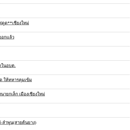
ดูด**เชียงใหม่
ออกแล้ว
ไกในอบต.
ด ให้ทหารคุมเข้ม
นายกเล็ก เมืองเชียงใหม่
ม่-ลำพูน(สายต้นยาง)