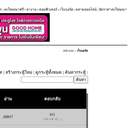
ก
ลงโฆษณาฟรี
หางาน
คอมพิวเตอร์
เว็บบอร์ด
ตลาดออนไลน์
อัตราค่าลงโฆษณา
|
l
l
l
|
|
หน้าแรก
»
เว็บบอร์ด
ุด
|
สร้างกระทู้ใหม่
|
ดูกระทู้ทั้งหมด
| ค้นหากระทู้ :
อ่าน
ตอบกลับ
615
268617
( 06 ก.พ. 62 , )