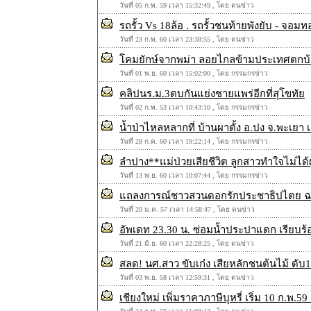
วันที่ 05 ก.พ. 59 เวลา 15:32:49 , โดย ตนข่าว
รถรั้ว Vs 18ล้อ . รถรั้วชนท้ายพังยับ - จอมท
วันที่ 23 ก.พ. 60 เวลา 23:38:55 , โดย ตนข่าว
โคมยักษ์จากพม่า ลอยไกลข้ามประเทศตกบ้า
วันที่ 01 พ.ย. 60 เวลา 15:02:00 , โดย กรรมกรข่าว
คลิปนร.ม.3ตบกันแย่งชายแพร่อีกที่สุโขทัย
วันที่ 02 ก.พ. 53 เวลา 10:43:10 , โดย กรรมกรข่าว
น้ำป่าไหลหลากที่ บ้านผาตั้ง อ.ปง จ.พะเยา เ
วันที่ 28 ก.ค. 60 เวลา 19:22:14 , โดย กรรมกรข่าว
ลำปาง**แม่ป่วยเสียชีวิต ลูกสาวทำใจไม่ได้ผ
วันที่ 13 พ.ย. 60 เวลา 10:07:44 , โดย กรรมกรข่าว
แถลงการณ์ชาวสวนดอกรักประชาธิปไตย ฉบับที
วันที่ 20 ม.ค. 57 เวลา 14:58:47 , โดย ตนข่าว
อัพเดท 23.30 น. ซ่อมน้ำประปาแตก เรียบร้
วันที่ 21 มิ.ย. 60 เวลา 22:28:25 , โดย ตนข่าว
สลด! นศ.สาว ขับเก๋ง เสียหลักชนต้นไม้ ดั
วันที่ 03 พ.ย. 58 เวลา 12:59:31 , โดย ตนข่าว
เชียงใหม่ เพิ่มราคาภาษีบุหรี่ เริ่ม 10 ก.พ.5