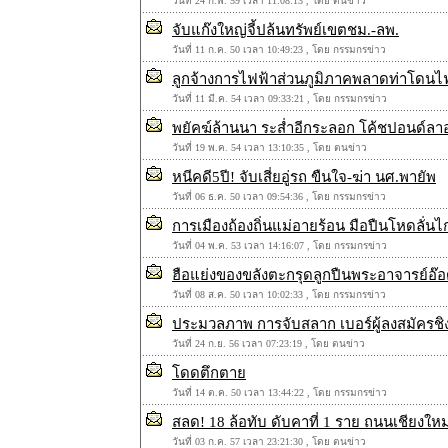
วันที่ 24 ก.พ. 59 เวลา 11:08:13 , โดย ตนข่าว
จับแก๊งใหญ่จี้ปล้นทรัพย์เขตชม.-ลพ.
วันที่ 11 ก.ค. 50 เวลา 10:49:23 , โดย กรรมกรข่าว
ลูกจ้างการไฟฟ้าส่วนภูมิภาคพลาดท่าโดนไฟ
วันที่ 11 มี.ค. 54 เวลา 09:33:21 , โดย กรรมกรข่าว
พยัคฆ์ล้านนา ระส่ำอีกระลอก โค้ชปอนด์ลา
วันที่ 19 พ.ค. 54 เวลา 13:10:35 , โดย ตนข่าว
หนีคดี5ปี! จับเสี่ยอู่รถ ขืนใจ-ฆ่า นศ.พายัพ
วันที่ 06 ธ.ค. 50 เวลา 09:54:36 , โดย กรรมกรข่าว
การเมืองถ้องถิ่นแม่อายร้อน มือปืนโหดลั่น
วันที่ 04 พ.ค. 53 เวลา 14:16:07 , โดย กรรมกรข่าว
ฮือแย่งของขลังตะกรุดลูกปืนพระอาจารย์อ๊อ
วันที่ 08 ส.ค. 50 เวลา 10:02:33 , โดย กรรมกรข่าว
ประมวลภาพ การจับสลาก เบอร์ผู้ลงสมัครชิง
วันที่ 24 ก.ย. 56 เวลา 07:23:19 , โดย ตนข่าว
โดดตึกตาย
วันที่ 14 ต.ค. 50 เวลา 13:44:22 , โดย กรรมกรข่าว
สลด! 18 ล้อทับ ดับคาที่ 1 ราย ถนนเชียงให
วันที่ 03 ก.ค. 57 เวลา 23:21:30 , โดย ตนข่าว