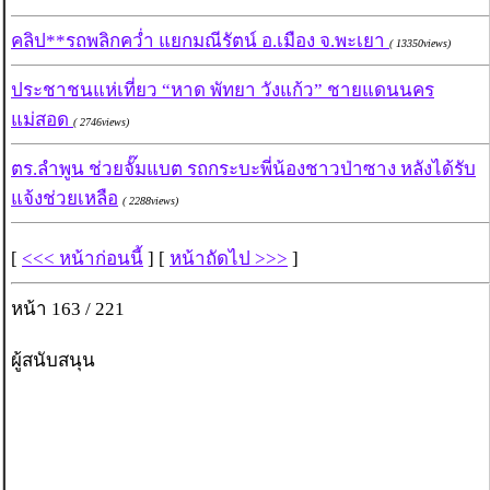
คลิป**รถพลิกคว่ำ แยกมณีรัตน์ อ.เมือง จ.พะเยา
( 13350views)
ประชาชนแห่เที่ยว “หาด พัทยา วังแก้ว” ชายแดนนคร
แม่สอด
( 2746views)
ตร.ลำพูน ช่วยจั๊มแบต รถกระบะพี่น้องชาวป่าซาง หลังได้รับ
แจ้งช่วยเหลือ
( 2288views)
[
<<< หน้าก่อนนี้
] [
หน้าถัดไป >>>
]
หน้า 163 / 221
ผู้สนับสนุน