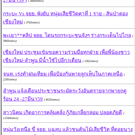
27มีนา59 )
( 3844views)
กระบะ Vs จยย. พังยับ หนุ่มเสียชีวิตคาที่ 1 ราย - สันป่าตอง
เชียงใหม่
( 3763views)
พะเยา**คลิป จยย. โดนรถกระบะชนจังๆ ร่างกระเด็นไปไกล
(
3903views)
เชียงใหม่ ประชุมเข้มขอความร่วมมือทุกฝ่าย เพื่อพี่น้องชาว
เชียงใหม่-ลำพูน มีน้ำใช้ไปอีก3เดือน
( 1362views)
จนท. เร่งทำฝนเทียม เพื่อป้องกันพายุลูกเห็บในภาคเหนือ
(
2295views)
ลำพูน แจ้งเตือนประชาชนระมัดระวังอันตรายจากพายุฤดู
ร้อน 24 -27มีนา59
( 8535views)
สาวนิคม เกิดอาการคลุ้มคลั่ง กู้ภัยเกลี่ยกล่อม ปลอดภัยดี
(
11344views)
หนุ่มวังเหนือ ขี่ จยย. แฉลบ แล้วชนต้นไม้เสียชีวิต ที่ดอยนาง