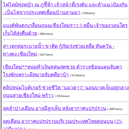
ไฟไหม้ทุ่งหญ้า ณ ภูชี้ฟ้า เจ้าหน้าที่เร่งดับ และทำแนวป้องกัน
. เป็นไฟจากประเทศเพื่อนบ้านลามมา
( 919views)
แบงค์พันตกเกลื่อนถนนเชียงใหม่ราว 5 หมื่น เจ้าของวอนใคร
เก็บได้ส่งคืนด้วย
( 9831views)
สาวตกท่อระบายน้ำ ขาติด กู้ภัยเร่งช่วยเหลือ ทันควัน -
หางดง เชียงใหม่
( 5427views)
เชียงใหม่**หนุ่มทำเงินหล่นสุดซวย ตำรวจซ้อนแผนจับคา
โรงพักเพราะมีหมายจับคดียาบ้า
( 6110views)
คลิปหนุ่มไบค์เกอร์ ช่วยชีวิต "แมวดาว" นอนบาดเจ็บอยู่กลาง
ถนนสายเชียงใหม่-พร้าว
( 3353views)
อุตุลำปางเตือน อาจมีลูกเห็บ หลังอากาศแปรปรวน
( 4087views)
อุตุเตือน อากาศแปรปรวนบริเวณประเทศไทยตอนบน (25-