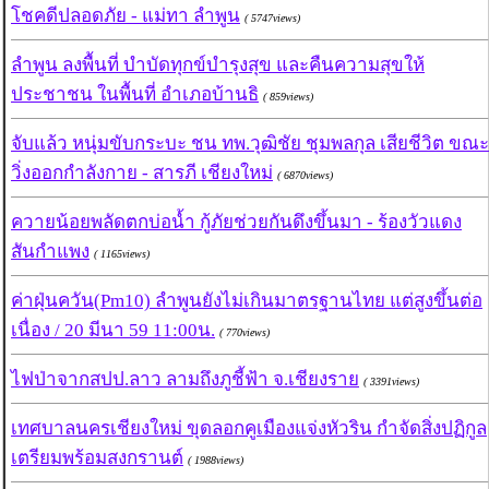
โชคดีปลอดภัย - แม่ทา ลำพูน
( 5747views)
ลำพูน ลงพื้นที่ บำบัดทุกข์บำรุงสุข และคืนความสุขให้
ประชาชน ในพื้นที่ อำเภอบ้านธิ
( 859views)
จับแล้ว หนุ่มขับกระบะ ชน ทพ.วุฒิชัย ชุมพลกุล เสียชีวิต ขณะ
วิ่งออกกำลังกาย - สารภี เชียงใหม่
( 6870views)
ควายน้อยพลัดตกบ่อน้ำ กู้ภัยช่วยกันดึงขึ้นมา - ร้องวัวแดง
สันกําแพง
( 1165views)
ค่าฝุ่นควัน(Pm10) ลำพูนยังไม่เกินมาตรฐานไทย แต่สูงขึ้นต่อ
เนื่อง / 20 มีนา 59 11:00น.
( 770views)
ไฟป่าจากสปป.ลาว ลามถึงภูชี้ฟ้า จ.เชียงราย
( 3391views)
เทศบาลนครเชียงใหม่ ขุดลอกคูเมืองแจ่งหัวริน กำจัดสิ่งปฏิกูล
เตรียมพร้อมสงกรานต์
( 1988views)