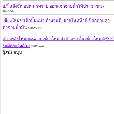
อ.ลี้ แล้งจัด อบต.นาทราย ออกแจกจ่ายน้ำให้ประชาชน
(
3436views)
เชียงใหม่**เด็กปั๊มพม่า ทำงานดี..ตายในหน้าที่ ช็อกตายคา
หัวจ่ายน้ำมัน
( 24927views)
เกิดเพลิงไหม้ถนนสายเชียงใหม่ ลำปางขาขึ้นเชียงใหม่ ผู้ขับขี่
ระมัดระวังด้วย
( 3677views)
ผู้สนับสนุน