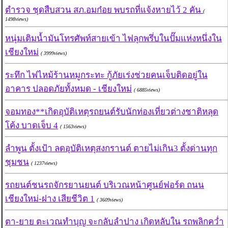
ตำรวจ ชุดสืบสวน สภ.อมก๋อย พบรถที่แจ้งหายไว้ 2 คัน
(
1498views)
หนุ่มเติมน้ำมันโทรศัพท์สายเข้า ไฟลุกพรึ่บในปั๊มแห่งหนึ่งใน
เชียงใหม่
( 3999views)
ระทึก ไฟไหม้ร้านหมูกระทะ กู้ภัยเร่งช่วยคนเจ็บติดอยู่ใน
อาคาร ปลอดภัยทั้งหมด - เชียงใหม่
( 6885views)
จอมทอง**เกิดอุบัติเหตุรถยนต์รับนักท่องเที่ยวต่างชาติหลุด
โค้ง บาดเจ็บ 4
( 1563views)
ลำพูน ตั้งเป้า ลดอุบัติเหตุสงกรานต์ ตายไม่เกิน3 ตั้งด่านทุก
ชุมชน
( 1237views)
รถยนต์ชนรถจักรยานยนต์ บริเวณหน้าศูนย์ฟอร์ด ถนน
เชียงใหม่-ฝาง เสียชีวิต 1
( 3609views)
ตา-ยาย ตะเวณทำบุญ จะกลับลำปาง เกิดหลับใน รถพลิกคว่ำ