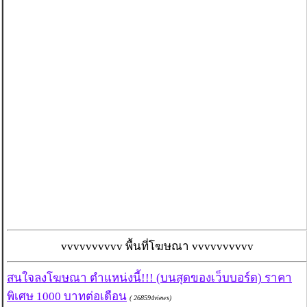
vvvvvvvvvv พื้นที่โฆษณา vvvvvvvvvv
สนใจลงโฆษณา ตำแหน่งนี้!!! (บนสุดของเว็บบอร์ด) ราคา
พิเศษ 1000 บาทต่อเดือน
( 268594views)