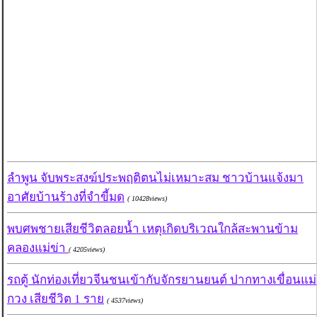
ลำพูน จับพระสงฆ์ประพฤติตนไม่เหมาะสม ชาวบ้านแจ้งมา
อาศัยบ้านร้างที่จำขี้มด
( 10428views)
พบศพชายเสียชีวิตลอยน้ำ เหตุเกิดบริเวณใกล้สะพานข้าม
คลองแม่ข่า
( 4205views)
รถตู้ นักท่องเที่ยวจีนชนเข้ากับจักรยานยนต์ ปากทางเขื่อนแม่
กวง เสียชีวิต 1 ราย
( 4537views)