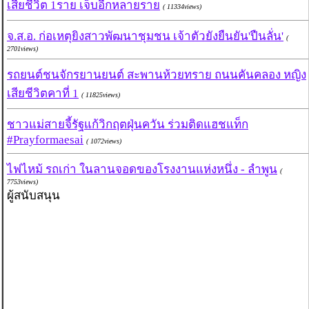
เสียชีวิต 1ราย เจ็บอีกหลายราย
( 11334views)
จ.ส.อ. ก่อเหตุยิงสาวพัฒนาชุมชน เจ้าตัวยังยืนยัน'ปืนลั่น'
(
2701views)
รถยนต์ชนจักรยานยนต์ สะพานห้วยทราย ถนนคันคลอง หญิง
เสียชีวิตคาที่ 1
( 11825views)
ชาวแม่สายจี้รัฐแก้วิกฤตฝุ่นควัน ร่วมติดแฮชแท็ก‪
#‎Prayformaesai‬
( 1072views)
ไฟไหม้ รถเก่า ในลานจอดของโรงงานแห่งหนึ่ง - ลำพูน
(
7753views)
ผู้สนับสนุน