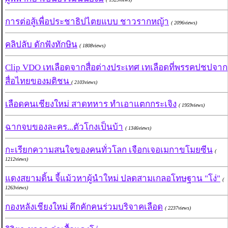
การต่อสู้เพื่อประชาธิปไตยแบบ ชาวรากหญ้า
( 2096views)
คลิปลับ ดักฟังทักษิน
( 1808views)
Clip VDO เทเลือดจากสื่อต่างประเทศ เทเลือดที่พรรคปชปจาก
สื่อไทยของมติชน
( 2103views)
เลือดคนเชียงใหม่ สาดทหาร ทำเอาแตกกระเจิง
( 1959views)
ฉากจบของละคร...ตัวโกงเป็นบ้า
( 1346views)
กะเรียกความสนใจของคนทั่วโลก เจือกเจอเมกาขโมยซีน
(
1212views)
แดงสยามดิ้น จี้แม้วหาผู้นำใหม่ ปลดสามเกลอโทษฐาน "โง่"
(
1263views)
กองหลังเชียงใหม่ คึกคักคนร่วมบริจาคเลือด
( 2237views)