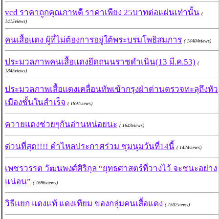
vcd ราคาถูกคุณภาพดี ราคาเพียง 25บาทต่อแผ่นเท่านั้น
(
1415views)
คนเสื้อแดง ผู้ที่ไม่ต้องการอยู่ใต้พระบรมโพธิสมภาร
( 14404views)
ประมวลภาพคนเสื้อแดงยึดถนนราชดำเนิน(13 มี.ค.53)
(
1845views)
ประมวลภาพเสื้อแดงเคลื่อนทัพเข้ากรุงฝ่าด่านตรวจทะลุถึงหัว
เมืองชั้นในสำเร็จ
( 1891views)
ควายแดงช่วยๆกันอ่านหน่อยนะ
( 1643views)
ด่วนที่สุด!!!! คำไหลประกาศร่วม ชุมนุมวันที่14นี้
( 1424views)
เพชรวรรต วัฒนพงศ์ศิริกุล “ยุทธศาสตร์ที่วางไว้ จะชนะอย่าง
แน่อน”
( 1696views)
วิธีแยก แดงแท้ แดงเทียม ของกลุ่มคนเสื้อแดง
( 1502views)