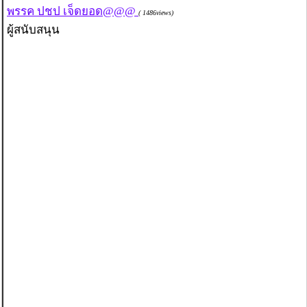
พรรค ปชป เจ็ดยอด@@@
( 1486views)
ผู้สนับสนุน