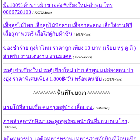
มือ100% ผ้าขาวม้าขายส่ง #เชียงใหม่-ลำพูน โทร
0866728103
( 720722views)
เสื้อลูกไม้ไทย เสื้อลูกไม้ปักลาย เสื้อกาสะลอง เสื้อใส่งานพิธี
เสื้อสุภาพสตรี เสื้อใส่คู่กับผ้าซิ่น
( 16676views)
ของชำร่วย ถุงผ้าไหม ราคาถูก เพียง 13 บาท (เรียบ หรู ดู ดี )
สำหรับ งานแต่งงาน งานมงคล
( 450658views)
รถตู้เช่าเชียงใหม่ รถตู้เชียงใหม่ ปาย ลำพูน แม่ฮ่องสอน ปา
งอุ๋ง ราคาพิเศษเพียง 1,800฿/วัน พร้อมคนขับ
( 103573views)
^^^^^^^^^ พื้นที่โฆษณา ^^^^^^^^^
แรมโบ้อีสานเชื่อ คนกรุงอยู่ข้าง เสื้อแดง
( 1736views)
ภาพล่าสุด"ทักษิณ"และลูกๆพร้อมหน้ากันที่มอนเตเนโกร
(
1432views)
อดีตทหารป่า +อดีตทหารพราน+ทหารสายทักษิณที่โดนแป๊ก