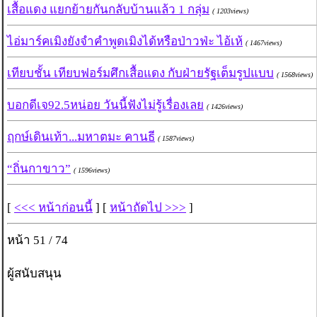
เสื้อแดง แยกย้ายกันกลับบ้านแล้ว 1 กลุ่ม
( 1203views)
ไอ่มาร์คเมิงยังจำคำพูดเมิงได้หรือป่าวฟ่ะ ไอ้เห้
( 1467views)
เทียบชั้น เทียบฟอร์มศึกเสื้อแดง กับฝ่ายรัฐเต็มรูปแบบ
( 1568views)
บอกดีเจ92.5หน่อย วันนี้ฟังไม่รู้เรื่องเลย
( 1426views)
ฤกษ์เดินเท้า...มหาตมะ คานธี
( 1587views)
“ถิ่นกาขาว”
( 1596views)
[
<<< หน้าก่อนนี้
] [
หน้าถัดไป >>>
]
หน้า 51 / 74
ผู้สนับสนุน