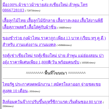
มือ100% ผ้าขาวม้าขายส่ง #เชียงใหม่-ลำพูน โทร
0866728103
( 720734views)
เสื้อลูกไม้ไทย เสื้อลูกไม้ปักลาย เสื้อกาสะลอง เสื้อใส่งานพิธี
เสื้อสุภาพสตรี เสื้อใส่คู่กับผ้าซิ่น
( 16683views)
ของชำร่วย ถุงผ้าไหม ราคาถูก เพียง 13 บาท (เรียบ หรู ดู ดี )
สำหรับ งานแต่งงาน งานมงคล
( 450666views)
รถตู้เช่าเชียงใหม่ รถตู้เชียงใหม่ ปาย ลำพูน แม่ฮ่องสอน ปา
งอุ๋ง ราคาพิเศษเพียง 1,800฿/วัน พร้อมคนขับ
( 103581views)
^^^^^^^^^ พื้นที่โฆษณา ^^^^^^^^^
ไทยรัฐ ประกาศลดพนักงาน ! สมัครใจลาออก จ่ายชดเชย
สูงสุด 10 เดือน
( 816views)
สิงห์อมควันจ๊าก!ปรับขึ้นบุหรี่ซิกาแรต เริ่มต้นซอง 80 บาท
(
3304views)