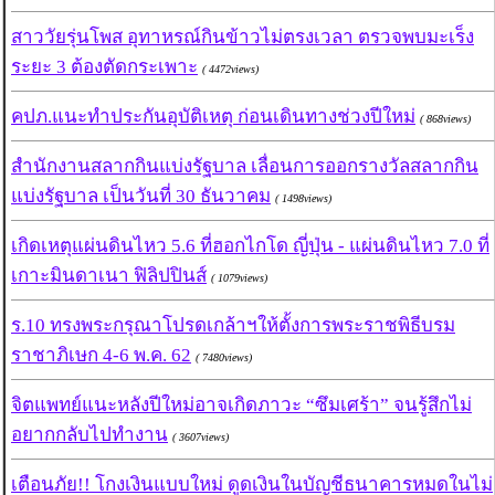
สาววัยรุ่นโพส อุทาหรณ์กินข้าวไม่ตรงเวลา ตรวจพบมะเร็ง
ระยะ 3 ต้องตัดกระเพาะ
( 4472views)
คปภ.แนะทำประกันอุบัติเหตุ ก่อนเดินทางช่วงปีใหม่
( 868views)
สำนักงานสลากกินแบ่งรัฐบาล เลื่อนการออกรางวัลสลากกิน
แบ่งรัฐบาล เป็นวันที่ 30 ธันวาคม
( 1498views)
เกิดเหตุแผ่นดินไหว 5.6 ที่ฮอกไกโด ญี่ปุ่น - แผ่นดินไหว 7.0 ที่
เกาะมินดาเนา ฟิลิปปินส์
( 1079views)
ร.10 ทรงพระกรุณาโปรดเกล้าฯให้ตั้งการพระราชพิธีบรม
ราชาภิเษก 4-6 พ.ค. 62
( 7480views)
จิตแพทย์แนะหลังปีใหม่อาจเกิดภาวะ “ซึมเศร้า” จนรู้สึกไม่
อยากกลับไปทำงาน
( 3607views)
เตือนภัย!! โกงเงินแบบใหม่ ดูดเงินในบัญชีธนาคารหมดในไม่