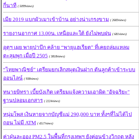
กี่นาที
( 5099views)
เมีย 2019 แบกผัวเมาเข้าบ้าน อย่างน่าเกรงขาม
( 2683views)
รายงานอากาศ 13.00น. เหนือและใต้ ยังไม่พบฝน
( 681views)
อุตุฯ เผย พายุปาบึก คล้าย “พายุแฮเรียต” ที่เคยถล่มแหลม
ตะลุมพุก เมื่อปี 2505
( 3818views)
“ไทยพาณิชย์” เตรียมยกเลิกสมุดเงินฝาก ดันลูกค้าเข้าระบบ
ออนไลน์
( 938views)
ทนายษิทรา เบี้ยบังเกิด เตรียมแจ้งความเอาผิด "อัจฉริยะ"
ฐานปลอมเอกสาร
( 2224views)
หนุ่มโพส เงินหายจากบัญชีแม่ 290,000 บาท ทั้งๆที่ไม่ได้ไป
ถอน ไม่มี ATM
( 4517views)
ค่าฝุ่นละออง PM2.5 ในพื้นที่กรุงเทพฯ ยังค่อนข้างวิกฤต หลัง