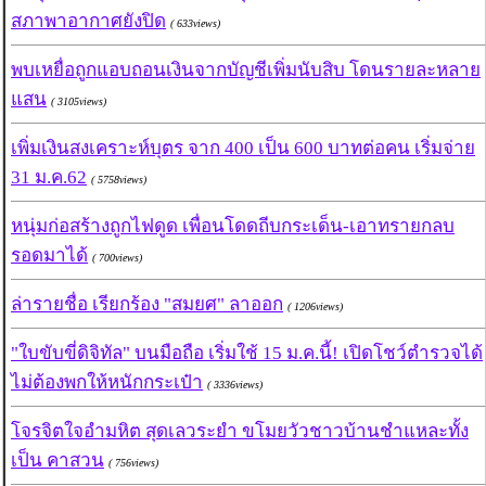
สภาพาอากาศยังปิด
( 633views)
พบเหยื่อถูกแอบถอนเงินจากบัญชีเพิ่มนับสิบ โดนรายละหลาย
แสน
( 3105views)
เพิ่มเงินสงเคราะห์บุตร จาก 400 เป็น 600 บาทต่อคน เริ่มจ่าย
31 ม.ค.62
( 5758views)
หนุ่มก่อสร้างถูกไฟดูด เพื่อนโดดถีบกระเด็น-เอาทรายกลบ
รอดมาได้
( 700views)
ล่ารายชื่อ เรียกร้อง "สมยศ" ลาออก
( 1206views)
"ใบขับขี่ดิจิทัล" บนมือถือ เริ่มใช้ 15 ม.ค.นี้! เปิดโชว์ตำรวจได้
ไม่ต้องพกให้หนักกระเป๋า
( 3336views)
โจรจิตใจอำมหิต สุดเลวระยำ ขโมยวัวชาวบ้านชำแหละทั้ง
เป็น คาสวน
( 756views)