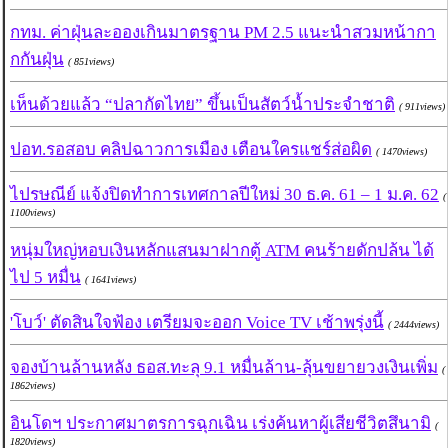
กทม. ค่าฝุ่นละอองเกินมาตรฐาน PM 2.5 แนะนำสวมหน้ากา
กกันฝุ่น
( 851views)
เห็นด้วยแล้ว “ปลากัดไทย” ขึ้นเป็นสัตว์น้ำประจำชาติ
( 911views)
ปอท.รอสอบ คลิปฉาวการเมือง เตือนใครแชร์ส่อผิด
( 1470views)
ไปรษณีย์ แจ้งปิดทำการเทศกาลปีใหม่ 30 ธ.ค. 61 – 1 ม.ค. 62
(
1100views)
หนุ่มใหญ่หอบเงินหลักแสนมาฝากตู้ ATM คนร้ายดักปล้น ได้
ไป 5 หมื่น
( 1641views)
'โบว์' ตัดสินใจฟ้อง เตรียมจะออก Voice TV เช้าพรุ่งนี้
( 2444views)
จองบ้านล้านหลัง ธอส.ทะลุ 9.1 หมื่นล้าน-ลุ้นขยายวงเงินเพิ่ม
(
1862views)
อินโดฯ ประกาศมาตรการฉุกเฉิน เร่งค้นหาผู้เสียชีวิตสึนามิ
(
1820views)