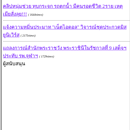
คลิปหนุ่มช่วย ทุบกระจก รถตกน้ำ มีคนรอดชีวิต 2ราย เหตุ
เมียสั่งลุย!!!
( 1644views)
แจ้งความหมิ่นประมาท "เน็ตไอดอล" วิจารณ์ชุดประกวดมิส
ยูนิเวิร์ส
( 2175views)
แถลงการณ์สำนักพระราชวัง พระราชินีในรัชกาลที่ 9 เสด็จฯ
ประทับ รพ.จุฬาฯ
( 1729views)
ผู้สนับสนุน