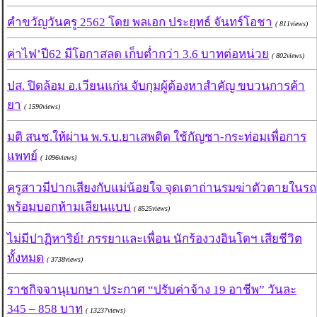
คำขวัญวันครู 2562 โดย พลเอก ประยุทธ์ จันทร์โอชา
( 811views)
ค่าไฟ’ปี62 มีโอกาสลด เก็บต่ำกว่า 3.6 บาทต่อหน่วย
( 802views)
ปส. ปิดล้อม อ.เวียนแก่น จับกุมผู้ต้องหาสำคัญ ขบวนการค้า
ยา
( 1590views)
มติ สนช.ให้ผ่าน พ.ร.บ.ยาเสพติด ใช้กัญชา-กระท่อมเพื่อการ
แพทย์
( 1096views)
ครูสาวมีปากเสียงกับแม่น้อยใจ จุดเตาถ่านรมฆ่าตัวตายในรถ
พร้อมบอกห้ามเลียนแบบ
( 8525views)
ไม่มีปาฏิหาริย์! ภรรยาและเพื่อน นักร้องวงอินโดฯ เสียชีวิต
ทั้งหมด
( 3738views)
ราชกิจจานุเบกษา ประกาศ “ปรับค่าจ้าง 19 อาชีพ” วันละ
345 – 858 บาท
( 13237views)