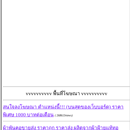
vvvvvvvvvv พื้นที่โฆษณา vvvvvvvvvv
สนใจลงโฆษณา ตำแหน่งนี้!!! (บนสุดของเว็บบอร์ด) ราคา
พิเศษ 1000 บาทต่อเดือน
( 268613views)
ผ้าพันคอขายส่ง ราคาถูก ราคาส่ง ผลิตจากผ้าฝ้ายแท้ทอ