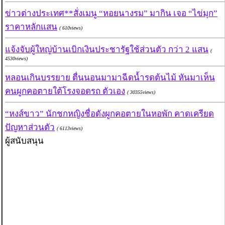
ข่าวต่างประเทศ**สั่งเมนู “หอยนางรม” มากิน เจอ “ไข่มุก”
ราคาหลักแสน
( 610views)
แจ้งจับผู้ใหญ่บ้านเบิกเงินประชารัฐใช้ส่วนตัว กว่า 2 แสน
(
4530views)
หลอนเกินบรรยาย ตื่นนอนมามาฉีดน้ำรดต้นไม้ หันมาเห็น
คนผูกคอตายใต้โรงจอดรถ ตัวเอง
( 30355views)
“หงส์ขาว” นักชกหญิงชื่อดังผูกคอตายในหอพัก คาดเครียด
ปัญหาส่วนตัว
( 6113views)
ผู้สนับสนุน