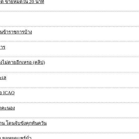
เม็ด ขายหมดใน 20 นาที
ือนข้าราชการบ้าง
การ
ยังไม่ตายอีกเหรอ (คลิป)
ะเล
ือ ICAO
ึกคะนอง
่าน โดนจับขังคุกทันควัน
า ขอหยุดแชร์มั่ว