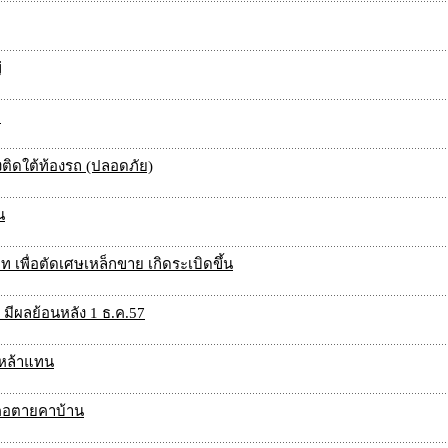
่
!
างติดใต้ท้องรถ (ปลอดภัย)
น
 เพื่อตัดเศษเหล็กขาย เกิดระเบิดขึ้น
7 มีผลย้อนหลัง 1 ธ.ค.57
กเหล้าแทน
ูกคอตายคาบ้าน