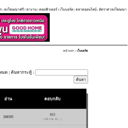
ก
ลงโฆษณาฟรี
หางาน
คอมพิวเตอร์
เว็บบอร์ด
ตลาดออนไลน์
อัตราค่าลงโฆษณา
|
l
l
l
|
|
หน้าแรก
»
เว็บบอร์ด
้งหมด
| ค้นหากระทู้ :
อ่าน
ตอบกลับ
615
268595
( 06 ก.พ. 62 , )