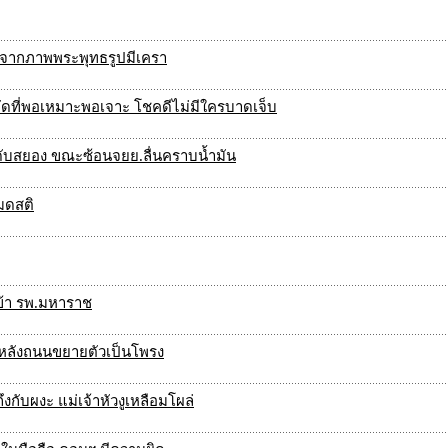
รจากภาพพระพุทธรูปมีเครา
พิกัดที่พอเหมาะพอเจาะ โชคดีไม่มีใครบาดเจ็บ
ดับสยอง ขณะซ้อนจยย.ลื่นคราบน้ำมัน
มดสติ
ข้า รพ.มหาราช
ตหลังถนนขยายตัวเป็นโพรง
งกับผงะ แม่เจ้าหัวงูเหลือมโผล่