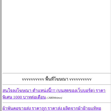
vvvvvvvvvv พื้นที่โฆษณา vvvvvvvvvv
สนใจลงโฆษณา ตำแหน่งนี้!!! (บนสุดของเว็บบอร์ด) ราคา
พิเศษ 1000 บาทต่อเดือน
( 268594views)
ผ้าพันคอขายส่ง ราคาถูก ราคาส่ง ผลิตจากผ้าฝ้ายแท้ทอ