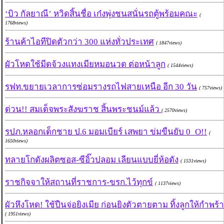
‘บิว กัลยาณี’ หวิดสิ้นชื่อ เก๋งพุ่งชนสนั่นรถตู้พร้อมคณะ
(
1768views)
ร้านค้าไอทีปิดตัวกว่า 300 แห่งทั่วประเทศ
( 1847views)
ผัวโหดใช้มีดจ้วงแทงเมียหมอนวด ต่อหน้าลูก
( 1544views)
รฟท.ขยายเวลาการซ่อมรางรถไฟสายเหนือ อีก 30 วัน
( 757views)
ด่วน!! สมเด็จพระสังฆราช สิ้นพระชนม์แล้ว
( 2570views)
รปภ.หลอกเด็กชาย ป.6 มอมเบียร์ เสพยา ข่มขืนยับ 0_O!!
(
1650views)
ทลายโกดังผลิตซอส-ซีอิ๊วปลอม เลียนแบบยี่ห้อดัง
( 1531views)
ราชกิจจาให้สถานที่ราชการ-ขรก.ไว้ทุกข์
( 1137views)
ผัวหึงโหด! ใช้ปืนจ่อยิงเมีย ก่อนยิงตัวตายตาม ทิ้งลูกให้กำพร้า
( 1951views)