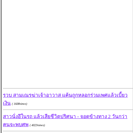
รวบ สามเณรฆ่าเจ้าอาวาส แค้นถูกหลอกร่วมเพศแล้วเบี้ยว
เงิน
( 1608views)
สาวนั่งอึในรถ แล้วเสียชีวิตปริศนา - จอดข้างทาง 2 วันกว่า
คนจะพบศพ
( 4023views)