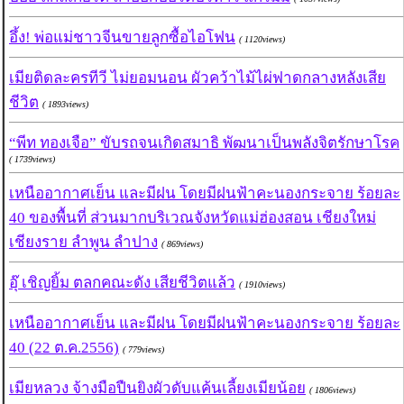
อึ้ง! พ่อแม่ชาวจีนขายลูกซื้อไอโฟน
( 1120views)
เมียติดละครทีวี ไม่ยอมนอน ผัวคว้าไม้ไผ่ฟาดกลางหลังเสีย
ชีวิต
( 1893views)
“พีท ทองเจือ” ขับรถจนเกิดสมาธิ พัฒนาเป็นพลังจิตรักษาโรค
( 1739views)
เหนืออากาศเย็น และมีฝน โดยมีฝนฟ้าคะนองกระจาย ร้อยละ
40 ของพื้นที่ ส่วนมากบริเวณจังหวัดแม่ฮ่องสอน เชียงใหม่
เชียงราย ลำพูน ลำปาง
( 869views)
อุ๊ เชิญยิ้ม ตลกคณะดัง เสียชีวิตแล้ว
( 1910views)
เหนืออากาศเย็น และมีฝน โดยมีฝนฟ้าคะนองกระจาย ร้อยละ
40 (22 ต.ค.2556)
( 779views)
เมียหลวง จ้างมือปืนยิงผัวดับแค้นเลี้ยงเมียน้อย
( 1806views)