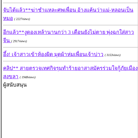
จับได้แล้ว**ฆ่าชำแหละศพเพื่อน อ้างแค้นว่าแม่-หลอนเป็น
หมอ
( 2227views)
อีกแล้ว**งูดองเหล้านานกว่า 3 เดือนยังไม่ตาย พุ่งฉกใส่สาว
จีน
( 2917views)
อึ้ง! เจ้าสาวเข้าห้องผิด มุดผ้าห่มเพื่อนเจ้าบ่าว
( 3153views)
คลิป** สายตรวจเทศกิจรุมทำร้ายอาสาสมัครร่วมใจกู้ภัยเมือง
สงขลา
( 1948views)
ผู้สนับสนุน