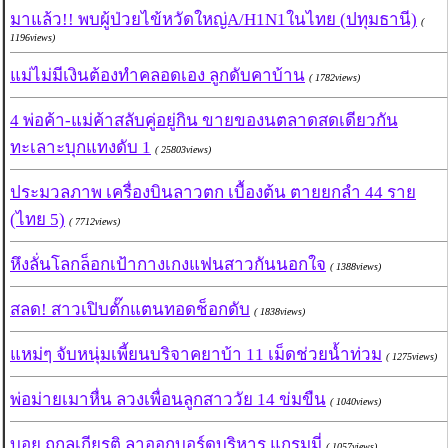
มาแล้ว!! พบผู้ป่วยไข้หวัดใหญ่A/H1N1ในไทย (ปทุมธานี)
(
1196views)
แม่ไม่มีเงินต้องทำคลอดเอง ลูกดับคาบ้าน
( 1782views)
4 พ่อค้า-แม่ค้าสลับคู่อยู่กิน ขายของนตลาดสดเดียวกัน
ทะเลาะบุกแทงดับ 1
( 25803views)
ประมวลภาพ เครื่องบินลาวตก เบื้องต้น ตายยกลำ 44 ราย
(ไทย 5)
( 7712views)
หึงลั่นโลกล็อกเป้ากางเกงแฟนสาวกันนอกใจ
( 1388views)
สลด! สาวเปิบตั๊กแตนทอดช็อกดับ
( 1838views)
แหม่ๆ จับหนุ่มเพี้ยนบริจาคยาบ้า 11 เม็ดช่วยน้ำท่วม
( 1275views)
พ่อม่ายเมาหื่น ลวงเพื่อนลูกสาววัย 14 ข่มขืน
( 1040views)
บอย ถกลเกียรติ ลาออกบอร์ดบริหาร แกรมมี่
( 1057views)