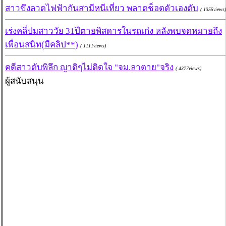
สาวขึงลวดไฟฟ้ากันสามีหนีเที่ยว พลาดช็อตตัวเองดับ
( 1355views)
เร่งคลี่ปมสาววัย 31ปีตายพิสดารในรถเก๋ง หลังพบจดหมายถึง
เพื่อนสนิท(มีคลิป**)
( 1111views)
คดีสาวดับพิลึก ญาติๆไม่ติดใจ "จม.ลาตาย"จริง
( 4377views)
ผู้สนับสนุน