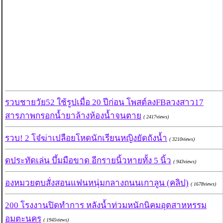
รวบชายวัย52 ใช้รูปเมื่อ 20 ปีก่อน โพสต์ลงFBลวงสาว17
สารภาพกรอกน้ำยาล้างห้องน้ำจนตาย
( 2417views)
รวบ! 2 โจ๋ฆ่าเปลือยโหดนักเรียนหญิงยัดถังน้ำ
( 3210views)
ดประทัดเล่น บึ้มมือขาด อีกรายนิ้วหายทั้ง 5 นิ้ว
( 943views)
องหมวยตบสั่งสอนแฟนหนุ่มกลางถนนเกาลูน (คลิป)
( 1678views)
200 โรงงานปิดทำการ หลังน้ำท่วมหนักนิคมอุตสาหหรรม
อมตะนคร
( 1945views)