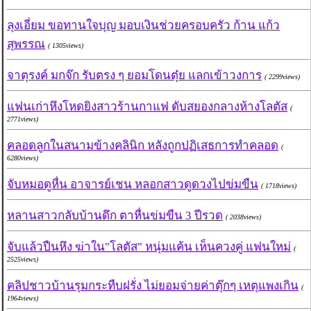
ลุงเอี่ยม ขอทานใจบุญ มอบเงินช่วยครอบครัว ก้าน แก้ว
สุพรรณ
( 1305views)
จาตุรงค์ มกจ๊ก รับตรง ๆ ยอมโดนตุ๋ย แลกเข้าวงการ
( 2299views)
แฟนเก่าหึงโหดยิงสาวร้านกาแฟ ดับสยองกลางห้างโลตัส
(
2771views)
คลอดลูกในสนามข้างคลินิก หลังถูกปฏิเสธการทำคลอด
(
6280views)
จับหมอดูหื่น อาจารย์เชน หลอกสาวดูดวงไปข่มขืน
( 1718views)
หลานสาวกลับบ้านดึก ตาหื่นข่มขืน 3 ปีรวด
( 2038views)
จับแล้วปืนหึง ฆ่าใน"โลตัส" หนุ่มแค้น เห็นควงคู่ แฟนใหม่
(
2525views)
คลิปชาวบ้านรุมกระทืบฝรั่ง ไม่ยอมจ่ายค่าตุ๊กๆ เหตุแพงเกิน
(
1964views)