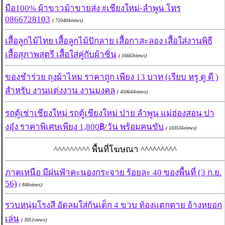
มือ100% ผ้าขาวม้าขายส่ง #เชียงใหม่-ลำพูน โทร
0866728103
( 720404views)
เสื้อลูกไม้ไทย เสื้อลูกไม้ปักลาย เสื้อกาสะลอง เสื้อใส่งานพิธี
เสื้อสุภาพสตรี เสื้อใส่คู่กับผ้าซิ่น
( 16663views)
ของชำร่วย ถุงผ้าไหม ราคาถูก เพียง 13 บาท (เรียบ หรู ดู ดี )
สำหรับ งานแต่งงาน งานมงคล
( 450644views)
รถตู้เช่าเชียงใหม่ รถตู้เชียงใหม่ ปาย ลำพูน แม่ฮ่องสอน ปา
งอุ๋ง ราคาพิเศษเพียง 1,800฿/วัน พร้อมคนขับ
( 103556views)
^^^^^^^^^ พื้นที่โฆษณา ^^^^^^^^^
ภาคเหนือ มีฝนฟ้าคะนองกระจาย ร้อยละ 40 ของพื้นที่ (3 ก.ย.
56)
( 846views)
รวบหนุ่มโรงสี อัดลมใส่ก้นเด็ก 4 ขวบ ท้องแตกตาย อ้างหยอก
เล่น
( 3051views)