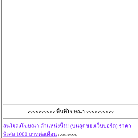
vvvvvvvvvv พื้นที่โฆษณา vvvvvvvvvv
สนใจลงโฆษณา ตำแหน่งนี้!!! (บนสุดของเว็บบอร์ด) ราคา
พิเศษ 1000 บาทต่อเดือน
( 268614views)