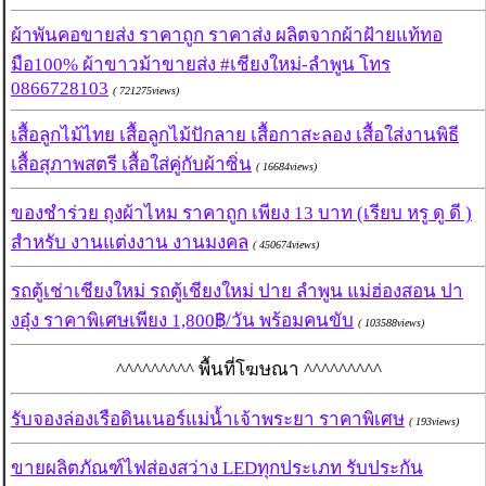
ผ้าพันคอขายส่ง ราคาถูก ราคาส่ง ผลิตจากผ้าฝ้ายแท้ทอ
มือ100% ผ้าขาวม้าขายส่ง #เชียงใหม่-ลำพูน โทร
0866728103
( 721275views)
เสื้อลูกไม้ไทย เสื้อลูกไม้ปักลาย เสื้อกาสะลอง เสื้อใส่งานพิธี
เสื้อสุภาพสตรี เสื้อใส่คู่กับผ้าซิ่น
( 16684views)
ของชำร่วย ถุงผ้าไหม ราคาถูก เพียง 13 บาท (เรียบ หรู ดู ดี )
สำหรับ งานแต่งงาน งานมงคล
( 450674views)
รถตู้เช่าเชียงใหม่ รถตู้เชียงใหม่ ปาย ลำพูน แม่ฮ่องสอน ปา
งอุ๋ง ราคาพิเศษเพียง 1,800฿/วัน พร้อมคนขับ
( 103588views)
^^^^^^^^^ พื้นที่โฆษณา ^^^^^^^^^
รับจองล่องเรือดินเนอร์แม่น้ำเจ้าพระยา ราคาพิเศษ
( 193views)
ขายผลิตภัณฑ์ไฟส่องสว่าง LEDทุกประเภท รับประกัน