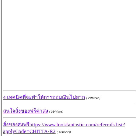
4 เทคนิคที่จะทำให้การออมเงินไม่ยาก
( 218views)
สนใจสั่งของฟรีค่าส่ง
( 164views)
สั่งของส่งฟรีhttps://www.lookfantastic.com/referrals.list?
applyCode=CHITTA-R2
( 174views)