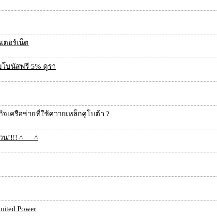
นเตอร์เน็ต
ับโบนัสฟรี 5% ดูรา
กิจเครือข่ายที่ใช้ควายเหล็กคูโบต้า ?
วน!!!! ^___^
imited Power