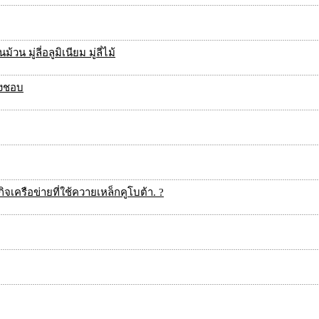
 มู่ลี่อลูมิเนียม มู่ลี่ไม้
องชอบ
ิจเครือข่ายที่ใช้ควายเหล็กคูโบต้า. ?