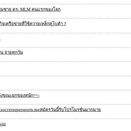
ดร. สมชาย ดร. MLM คนแรกของโลก
กิจเครือข่ายที่ใช้ควายเหล็กคูโบต้า ?
า
น จ่ายทุกวัน
หลังขณะยกของหนัก==-
occersupersports.meสมัครวันนี้รับโปรโมรชั่นมากมาย
coin