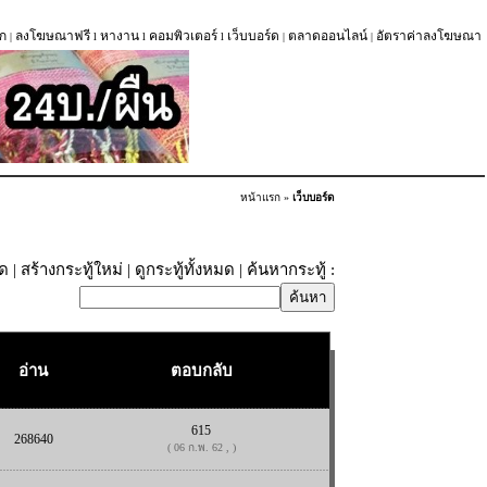
ก
ลงโฆษณาฟรี
หางาน
คอมพิวเตอร์
เว็บบอร์ด
ตลาดออนไลน์
อัตราค่าลงโฆษณา
|
l
l
l
|
|
หน้าแรก
»
เว็บบอร์ด
ุด
|
สร้างกระทู้ใหม่
|
ดูกระทู้ทั้งหมด
| ค้นหากระทู้ :
อ่าน
ตอบกลับ
615
268640
( 06 ก.พ. 62 , )