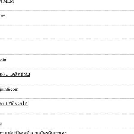
รทำ MLM
่ะ*
oin
00 .....คลิกด่วน!
join&coin
ลา 1 ปีก็รวยได้
ศ์
ร แต่จะมีคนเข้ามาสมัครกับเราเอง