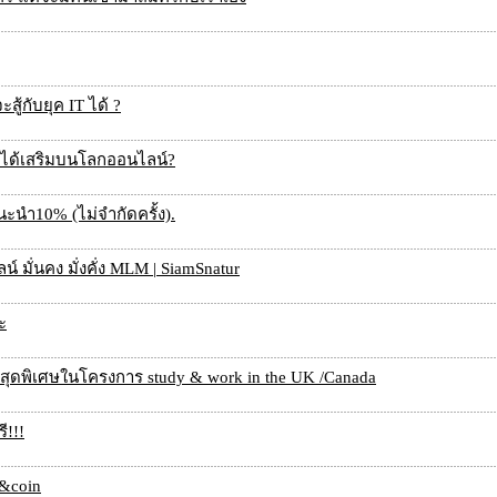
ู้กับยุค IT ได้ ?
งรายได้เสริมบนโลกออนไลน์?
ะนำ10% (ไม่จำกัดครั้ง).
ลน์ มั่นคง มั่งคั่ง MLM | SiamSnatur
ะ
ญสุดพิเศษในโครงการ study & work in the UK /Canada
ี!!!
n&coin