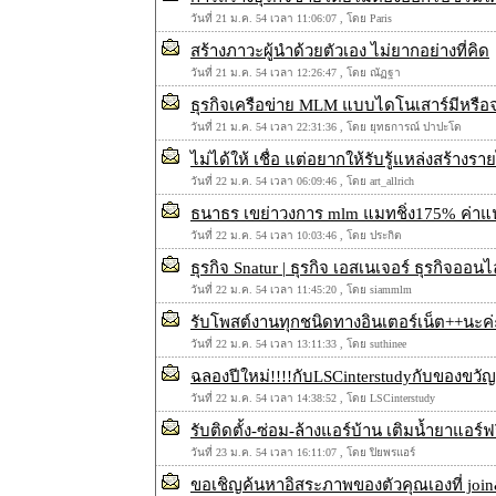
วันที่ 21 ม.ค. 54 เวลา 11:06:07 , โดย Paris
สร้างภาวะผู้นำด้วยตัวเอง ไม่ยากอย่างที่คิด
วันที่ 21 ม.ค. 54 เวลา 12:26:47 , โดย ณัฏฐา
ธุรกิจเครือข่าย MLM แบบไดโนเสาร์มีหรือจะส
วันที่ 21 ม.ค. 54 เวลา 22:31:36 , โดย ยุทธการณ์ ปาปะโด
ไม่ได้ให้ เชื่อ แต่อยากให้รับรู้แหล่งสร้า
วันที่ 22 ม.ค. 54 เวลา 06:09:46 , โดย art_allrich
ธนาธร เขย่าวงการ mlm แมทชิ่ง175% ค่าแน
วันที่ 22 ม.ค. 54 เวลา 10:03:46 , โดย ประกิต
ธุรกิจ Snatur | ธุรกิจ เอสเนเจอร์ ธุรกิจออนไ
วันที่ 22 ม.ค. 54 เวลา 11:45:20 , โดย siammlm
รับโพสต์งานทุกชนิดทางอินเตอร์เน็ต++นะค่
วันที่ 22 ม.ค. 54 เวลา 13:11:33 , โดย suthinee
ฉลองปีใหม่!!!!กับLSCinterstudyกับของขวั
วันที่ 22 ม.ค. 54 เวลา 14:38:52 , โดย LSCinterstudy
รับติดตั้ง-ซ่อม-ล้างแอร์บ้าน เติมน้ำยาแอร์ฟร
วันที่ 23 ม.ค. 54 เวลา 16:11:07 , โดย ปิยพรแอร์
ขอเชิญค้นหาอิสระภาพของตัวคุณเองที่ joi