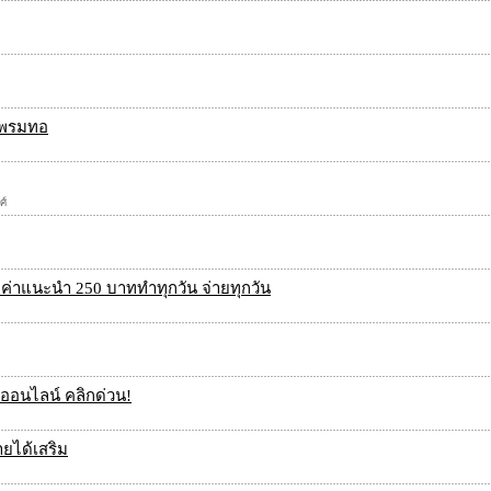
ก พรมทอ
ศ์
ค่าแนะนำ 250 บาททำทุกวัน จ่ายทุกวัน
นออนไลน์ คลิกด่วน!
ยได้เสริม