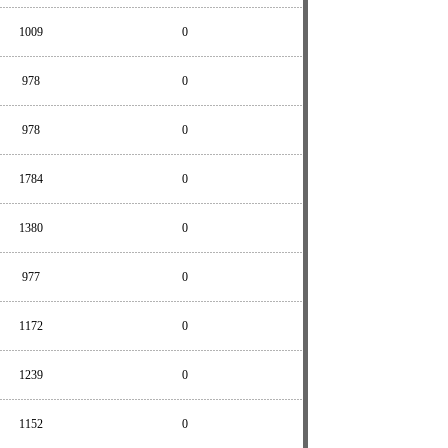
1009
0
978
0
978
0
1784
0
1380
0
977
0
1172
0
1239
0
1152
0