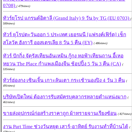
0708)
( 479views)
ทัวร์ยุโรป แกรนด์อิตาลี (Grand Italy) 9 วัน by TG (EU 0703)
(
500views)
ทัวร์ ยุโรปตะวันออก 5 ประเทศ เยอรมนี [แฟรงค์เฟิร์ต] เช็ก
สโลวัค ฮังการี ออสเตรเลีย 8 วัน 5 คืน (EY)
( 486views)
ทัวร์ ปักกิ่ง จัตุรัสเทียนอันเหมิน กู้กง หอฟ้าเทียนถาน อี้เหอ
หยวน The Place กำแพงเมืองจีน ช้อปปิ้ง 5 วัน 3 คืน (CA)
(
535views)
ทัวร์ฮ่องกง เซินเจิ้น เกาะลันเตา กระเช้านองปิง 4 วัน 3 คืน
(
491views)
บริษัทเปิดใหม่ ต้องการรับสมัครบุคลากรหลายตำแหน่งมาก
(
461views)
ขายส่งอุปกรณ์ก่อสร้างราคาถูก ผ้าทรายจานเรียงซ้อน
( 827views)
งาน Part Time ช่วงวันหยุด เสาร์-อาทิตย์ รับงานทำที่บ้านได้
(
478views)