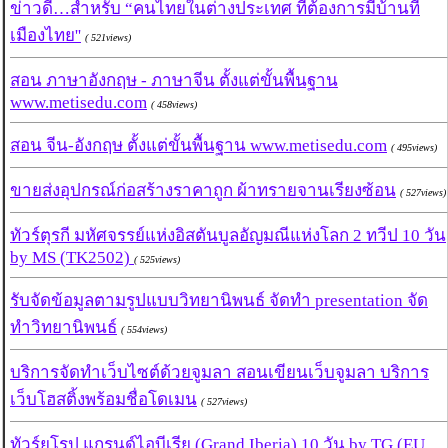
ข่าวดี…สำหรับ “คนไทยในต่างประเทศ ที่ต้องการมีบ้านที่
เมืองไทย''
( 521views)
สอน ภาษาอังกฤษ - ภาษาจีน ตั้งแต่ขั้นพื้นฐาน
www.metisedu.com
( 458views)
สอน จีน-อังกฤษ ตั้งแต่ขั้นพื้นฐาน www.metisedu.com
( 495views)
ขายส่งอุปกรณ์ก่อสร้างราคาถูก ผ้าทรายจานเรียงซ้อน
( 527views)
ทัวร์ตุรกี มหัศจรรย์แห่งอิสตันบูลอัญมณีแห่งโลก 2 ทวีป 10 วัน
by MS (TK2502)
( 525views)
รับจัดข้อมูลตามรูปแบบวิทยานิพนธ์ จัดทำ presentation จัด
ทำวิทยานิพนธ์
( 554views)
บริการจัดทำเว็บไซต์ด้วยจูมลา สอนเขียนเว็บจูมลา บริการ
เว็บโฮสติ้งพร้อมชื่อโดเมน
( 527views)
ทัวร์ยุโรป แกรนด์ไอบีเรีย (Grand Iberia) 10 วัน by TG (EU