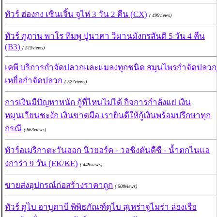
ทัวร์ ฮ่องกง เซินเจิ้น จูไห่ 3 วัน 2 คืน (CX)
( 499views)
ทัวร์ ภูฏาน พาโร ทิมพู ปูนาคา วิมานมังกรสันติ 5 วัน 4 คืน
(B3)
( 515views)
เคพี บริการกำจัดปลวกและแมลงทุกชนิด สมุนไพรกำจัดปลวก
เหยื่อกำจัดปลวก
( 527views)
การเงินมีปัญหาหนัก กู้ที่ไหนไม่ได้ กิจการกำลังแย่ เงิน
หมุนเวียนชะงัก เงินขาดมือ เรายินดีให้กู้เงินพร้อมปรึกษาทุก
กรณี
( 663views)
ทัวร์อเมริกาตะวันออก นิวยอร์ค - วอชิงตันดีซี - น้ำตกไนแอ
งการ่า 9 วัน (EK/KE)
( 448views)
ขายส่งอุปกรณ์ก่อสร้างราคาถูก
( 508views)
ทัวร์ ดูไบ อาบูดาบี พิพิธภัณฑ์ดูไบ สุเหร่าจูไมร่า ล่องเรือ