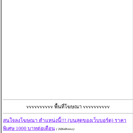
vvvvvvvvvv พื้นที่โฆษณา vvvvvvvvvv
สนใจลงโฆษณา ตำแหน่งนี้!!! (บนสุดของเว็บบอร์ด) ราคา
พิเศษ 1000 บาทต่อเดือน
( 268648views)