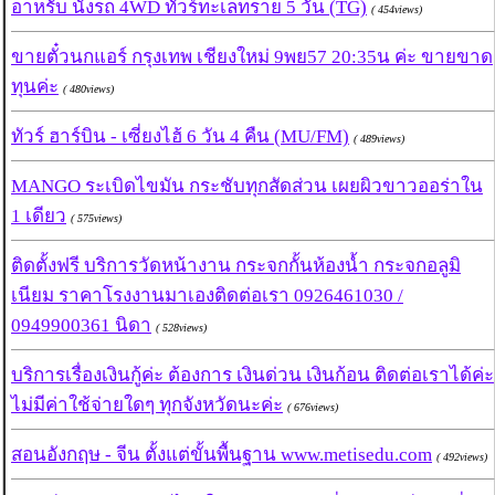
อาหรับ นั่งรถ 4WD ทัวร์ทะเลทราย 5 วัน (TG)
( 454views)
ขายตั๋วนกแอร์ กรุงเทพ เชียงใหม่ 9พย57 20:35น ค่ะ ขายขาด
ทุนค่ะ
( 480views)
ทัวร์ ฮาร์บิน - เซี่ยงไฮ้ 6 วัน 4 คืน (MU/FM)
( 489views)
MANGO ระเบิดไขมัน กระชับทุกสัดส่วน เผยผิวขาวออร่าใน
1 เดียว
( 575views)
ติดตั้งฟรี บริการวัดหน้างาน กระจกกั้นห้องน้ำ กระจกอลูมิ
เนียม ราคาโรงงานมาเองติดต่อเรา 0926461030 /
0949900361 นิดา
( 528views)
บริการเรื่องเงินกู้ค่ะ ต้องการ เงินด่วน เงินก้อน ติดต่อเราได้ค่ะ
ไม่มีค่าใช้จ่ายใดๆ ทุกจังหวัดนะค่ะ
( 676views)
สอนอังกฤษ - จีน ตั้งแต่ขั้นพื้นฐาน www.metisedu.com
( 492views)