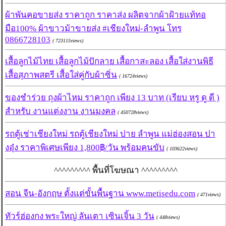
ผ้าพันคอขายส่ง ราคาถูก ราคาส่ง ผลิตจากผ้าฝ้ายแท้ทอ
มือ100% ผ้าขาวม้าขายส่ง #เชียงใหม่-ลำพูน โทร
0866728103
( 723115views)
เสื้อลูกไม้ไทย เสื้อลูกไม้ปักลาย เสื้อกาสะลอง เสื้อใส่งานพิธี
เสื้อสุภาพสตรี เสื้อใส่คู่กับผ้าซิ่น
( 16724views)
ของชำร่วย ถุงผ้าไหม ราคาถูก เพียง 13 บาท (เรียบ หรู ดู ดี )
สำหรับ งานแต่งงาน งานมงคล
( 450728views)
รถตู้เช่าเชียงใหม่ รถตู้เชียงใหม่ ปาย ลำพูน แม่ฮ่องสอน ปา
งอุ๋ง ราคาพิเศษเพียง 1,800฿/วัน พร้อมคนขับ
( 103622views)
^^^^^^^^^ พื้นที่โฆษณา ^^^^^^^^^
สอน จีน-อังกฤษ ตั้งแต่ขั้นพื้นฐาน www.metisedu.com
( 471views)
ทัวร์ฮ่องกง พระใหญ่ ลันเตา เซินเจิ้น 3 วัน
( 448views)