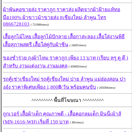
ผ้าพันคอขายส่ง ราคาถูก ราคาส่ง ผลิตจากผ้าฝ้ายแท้ทอ
มือ100% ผ้าขาวม้าขายส่ง #เชียงใหม่-ลำพูน โทร
0866728103
( 721900views)
เสื้อลูกไม้ไทย เสื้อลูกไม้ปักลาย เสื้อกาสะลอง เสื้อใส่งานพิธี
เสื้อสุภาพสตรี เสื้อใส่คู่กับผ้าซิ่น
( 16691views)
ของชำร่วย ถุงผ้าไหม ราคาถูก เพียง 13 บาท (เรียบ หรู ดู ดี )
สำหรับ งานแต่งงาน งานมงคล
( 450692views)
รถตู้เช่าเชียงใหม่ รถตู้เชียงใหม่ ปาย ลำพูน แม่ฮ่องสอน ปา
งอุ๋ง ราคาพิเศษเพียง 1,800฿/วัน พร้อมคนขับ
( 103594views)
^^^^^^^^^ พื้นที่โฆษณา ^^^^^^^^^
ถูกเวอร์ เสื้อผ้าเด็ก คุณภาพดี - เสื้อคอกลมเด็ก มินนี่เม้าส์
(MN-1616-WH) เริ่มที่ 150 บาท
( 381views)