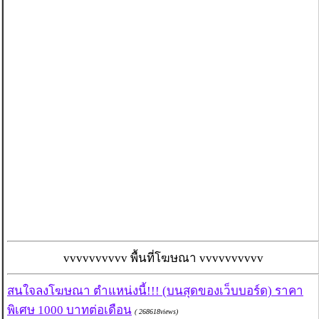
vvvvvvvvvv พื้นที่โฆษณา vvvvvvvvvv
สนใจลงโฆษณา ตำแหน่งนี้!!! (บนสุดของเว็บบอร์ด) ราคา
พิเศษ 1000 บาทต่อเดือน
( 268618views)