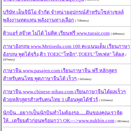
บริษัท เอ็นจินีโอ จำกัด จำหน่ายอุปกรณ์สำหรับโซล่าเซลล์
พลังงานทดแทน พลังงานทางเลือก
( 718views)
ติวแอร์ สจ๊วต ไม่ได้ ไม่ติด เรียนฟรี www.tueair.com
( 609views)
ภาษาอังกฤษ www.Metisedu.com 100 คะแนนเต็ม เรียนภาษา
อังกฤษ พูดได้จริง,ติว TOEIC"โทอิก",TOEFL"โทเฟล" ได้ผล
(
547views)
ภาษาจีน www.pasajen.com เรียนภาษาจีน ฟรี หลักสูตร
สำหรับคนไทย พูดภาษาจีนได้ เร็วๆ
( 541views)
ภาษาจีน www.chinese-nihao.com เรียนภาษาจีนได้ผลเร็วๆ
ด้วยหลักสูตรสำหรับคนไทย 3 เดือนพูดได้ชัวร์
( 515views)
นักบิน...อยากเป็นนักบินทำไมต้องรอ......ฝันของคุณเราจัด
ให้...เตรียมตัวก่อนพร้อมกว่า OK--->www.nukbin.com
( 581views)