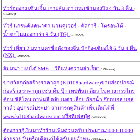
ทัวร์ฮ่องกง เซินเจิ้น เกาะลันเตา กระเช้านองปิง 4 วัน 3 คืน
(
565views)
ทัวร์ แกรนด์แคนาดา แวนคูเวอร์ - คัลการี - โตรอนโต้ -
น้ำตกไนแองการ่า 9 วัน (TG)
( 618views)
ทัวร์ เที่ยว 2 มหานครชื่อดังของจีน ปักกิ่ง-เซี่ยงไฮ้ 6 วัน 4 คืน
(NX)
( 581views)
สัมมนา "แบไต๋ SMEs...วิถีแห่งความสำเร็จ"
( 592views)
ขายวัสดุก่อสร้างราคาถูก (KD108hardware)ขายส่งอุปกรณ์
ก่อสร้าง ราคาถูก เช่น คีม ปุ๊ก เทปพันเกลียว ไขควง กรรไกร
ค้อน ซิลิโคน กาพ่นสี ตลับเมตร เลื่อย ก๊อกน้ำ ก๊อกบอล บอล
วาล์ว อุปกรณ์ประปา สามารถดูสินค้าเพิ่มเติมได้ที่
www.kd108hardware.com หรือที่เฟสบุ๊ค
( 878views)
ต้องการกู้เงินมาทำร้านเพิ่มด่วนครับ ประมาณ5000-10000
จ่ายรายวันหรือเดือนก่ได้ครับ อยู่ลำพูน
( 585views)