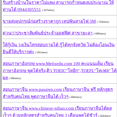
รับสร้างบ้านในราคาไม่แพง สามารถกำหนดงบประมาณ ให้
ท่านได้ 0944305551
( 547views)
ขายส่งอุปกรณ์ก่อสร้างราคาถูก เทปพันสายไฟ 3M
( 710views)
ด่วน!!!ประชาสัมพันธ์ประจำออฟฟิศ สาขายะลา
( 609views)
ให้กู้เงิน วงเงินโทรสอบถามได้ กู้ได้ทุกจังหวัด ไม่ต้องโอนเงิน
ยินดีให้บริการค่ะ
( 591views)
สอนภาษาอังกฤษ www.Metisedu.com 100 คะแนนเต็ม เรียน
ภาษาอังกฤษ พูดได้จริง,ติว TOEIC"โทอิก",TOEFL"โทเฟล" ได้
ผล
( 596views)
สอนภาษาจีน www.pasajen.com เรียนภาษาจีน ฟรี หลักสูตร
สำหรับคนไทย พูดภาษาจีนได้ เร็วๆ
( 604views)
สอนภาษาจีน www.chinese-nihao.com เรียนภาษาจีนได้ผล
เร็วๆ ด้วยหลักสูตรสำหรับคนไทย 3 เดือนพูดได้ชัวร์
( 563views)