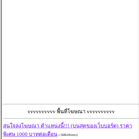
vvvvvvvvvv พื้นที่โฆษณา vvvvvvvvvv
สนใจลงโฆษณา ตำแหน่งนี้!!! (บนสุดของเว็บบอร์ด) ราคา
พิเศษ 1000 บาทต่อเดือน
( 268618views)