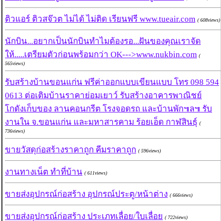
ติวแอร์ ติวสจ๊วต ไม่ได้ ไม่ติด เรียนฟรี www.tueair.com
( 608views)
นักบิน...อยากเป็นนักบินทำไมต้องรอ...ฝันของคุณเราจัด
ให้.....เตรียมตัวก่อนพร้อมกว่า OK--->www.nukbin.com
(
565views)
รับสร้างบ้านขอนแก่น ฟรีค่าออกแบบเขียนแบบ โทร 098 594
0613 ต่อเติมบ้านราคาย่อมเยาว์ รับสร้างอาคารพาณิชย์
โกดังเก็บของ ลานคอนกรีต โรงจอดรถ และบ้านพัก๚ล๚ รับ
งานใน จ.ขอนแก่น และมหาสารคาม ร้อยเอ็ด กาฬสินธุ์
(
736views)
ขายวัสดุก่อสร้างราคาถูก คีมราคาถูก
( 596views)
งานทางเน็ต ทำที่บ้าน
( 611views)
ขายส่งอุปกรณ์ก่อสร้าง อุปกรณ์ประตู/หน้าต่าง
( 666views)
ขายส่งอุปกรณ์ก่อสร้าง ประเภทเลื่อย/ใบเลื่อย
( 722views)