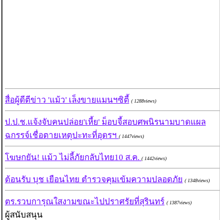
สื่อผู้ดีตีข่าว 'แม้ว' เล็งขายแมนฯซิตี้
( 1288views)
ป.ป.ช.แจ้งจับคนปล่อย'เหี้ย' ม็อบจี้สอบศพนิรนามบาดแผล
ฉกรรจ์เชื่อตายเหตุปะทะที่อุดรฯ
( 1447views)
โฆษกยัน! แม้ว ไม่ลี้ภัยกลับไทย10 ส.ค.
( 1442views)
ต้อนรับ บุช เยือนไทย ตำรวจคุมเข้มความปลอดภัย
( 1348views)
ตร.รวบการุณใสงามขณะไปปราศรัยที่สุรินทร์
( 1387views)
ผู้สนับสนุน