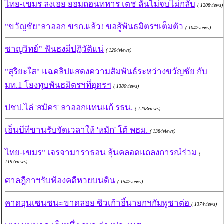
ไทย-เขมร ลงเอย ยอมถอนทหาร เตช ลั่นไม่จบไม่กลับ
( 1208views)
"ขวัญชัย"ลาออก ขรก.แล้ว! ขอสู้พันธมิตรฯเต็มตัว
( 1047views)
ชาญวิทย์” ฟันธงมีปฏิวัติแน่
( 1204views)
"สุริยะใส" แฉคลิปแสดงความสัมพันธ์ระหว่างขวัญชัย กับ
มท.1 โยงทุบพันธมิตรฯที่อุดรฯ
( 1380views)
ปชป.ไล่ 'สมัคร' ลาออกแทนแก้ รธน.
( 1238views)
เอ็นบีทีขานรับจัดเวลาให้ 'หมัก' โต้ พธม.
( 1384views)
ไทย-เขมร" เจรจามาราธอน ลุ้นคลอดแถลงการณ์ร่วม
(
1197views)
ศาลฎีกาฯรับฟ้องคดีหวยบนดิน
( 1547views)
คาดฮุนเซนชนะขาดลอย ซิวเก้าอี้นายกฯกัมพูชาต่อ
( 1374views)