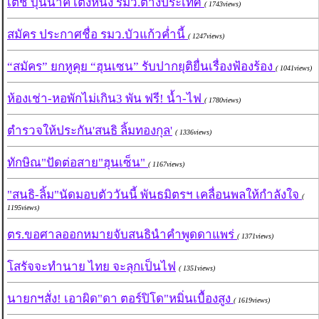
เตช บุนนาค เต็งหนึ่ง รมว.ต่างประเทศ
( 1743views)
สมัคร ประกาศชื่อ รมว.บัวแก้วค่ำนี้
( 1247views)
“สมัคร” ยกหูคุย “ฮุนเซน” รับปากยุติยื่นเรื่องฟ้องร้อง
( 1041views)
ห้องเช่า-หอพักไม่เกิน3 พัน ฟรี! น้ำ-ไฟ
( 1780views)
ตำรวจให้ประกัน'สนธิ ลิ้มทองกุล'
( 1336views)
ทักษิณ"ปัดต่อสาย"ฮุนเซ็น"
( 1167views)
"สนธิ-ลิ้ม"นัดมอบตัววันนี้ พันธมิตรฯ เคลื่อนพลให้กำลังใจ
(
1195views)
ตร.ขอศาลออกหมายจับสนธินำคำพูดดาแพร่
( 1371views)
โสรัจจะทำนาย ไทย จะลุกเป็นไฟ
( 1351views)
นายกฯสั่ง! เอาผิด"ดา ตอร์ปิโด"หมิ่นเบื้องสูง
( 1619views)