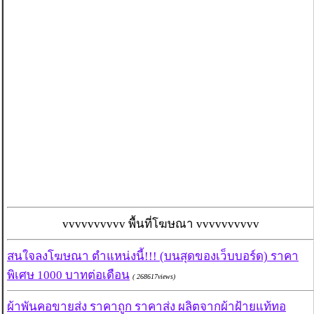
vvvvvvvvvv พื้นที่โฆษณา vvvvvvvvvv
สนใจลงโฆษณา ตำแหน่งนี้!!! (บนสุดของเว็บบอร์ด) ราคา
พิเศษ 1000 บาทต่อเดือน
( 268617views)
ผ้าพันคอขายส่ง ราคาถูก ราคาส่ง ผลิตจากผ้าฝ้ายแท้ทอ