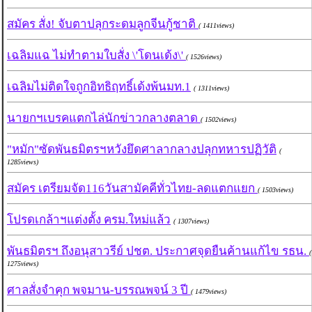
สมัคร สั่ง! จับตาปลุกระดมลูกจีนกู้ชาติ
( 1411views)
เฉลิมแฉ ไม่ทำตามใบสั่ง \'โดนเด้ง\'
( 1526views)
เฉลิมไม่ติดใจถูกอิทธิฤทธิ์เด้งพ้นมท.1
( 1311views)
นายกฯเบรคแตกไล่นักข่าวกลางตลาด
( 1502views)
"หมัก"ซัดพันธมิตรฯหวังยึดศาลากลางปลุกทหารปฏิวัติ
(
1285views)
สมัคร เตรียมจัด116วันสามัคคีทั่วไทย-ลดแตกแยก
( 1503views)
โปรดเกล้าฯแต่งตั้ง ครม.ใหม่แล้ว
( 1307views)
พันธมิตรฯ ถึงอนุสาวรีย์ ปชต. ประกาศจุดยืนค้านแก้ไข รธน.
(
1275views)
ศาลสั่งจำคุก พจมาน-บรรณพจน์ 3 ปี
( 1479views)