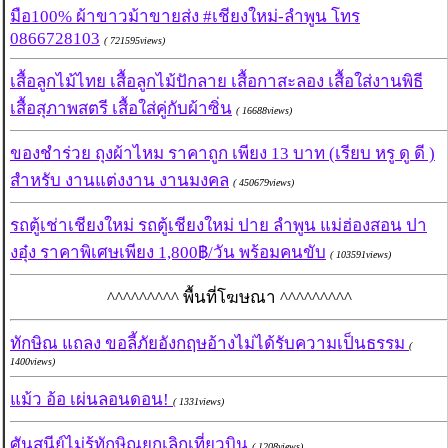
มือ100% ผ้าขาวม้าขายส่ง #เชียงใหม่-ลำพูน โทร
0866728103
( 721595views)
เสื้อลูกไม้ไทย เสื้อลูกไม้ปักลาย เสื้อกาสะลอง เสื้อใส่งานพิธี
เสื้อสุภาพสตรี เสื้อใส่คู่กับผ้าซิ่น
( 16688views)
ของชำร่วย ถุงผ้าไหม ราคาถูก เพียง 13 บาท (เรียบ หรู ดู ดี )
สำหรับ งานแต่งงาน งานมงคล
( 450679views)
รถตู้เช่าเชียงใหม่ รถตู้เชียงใหม่ ปาย ลำพูน แม่ฮ่องสอน ปา
งอุ๋ง ราคาพิเศษเพียง 1,800฿/วัน พร้อมคนขับ
( 103591views)
^^^^^^^^^ พื้นที่โฆษณา ^^^^^^^^^
ทักษิณ แถลง ขอลี้ภัยอังกฤษอ้างไม่ได้รับความเป็นธรรม
(
1400views)
แม้ว อ้อ เผ่นลอนดอน!
( 1331views)
ศันสนีย์ไม่รู้ทักษิณยกเลิกเที่ยวบิน
( 1208views)