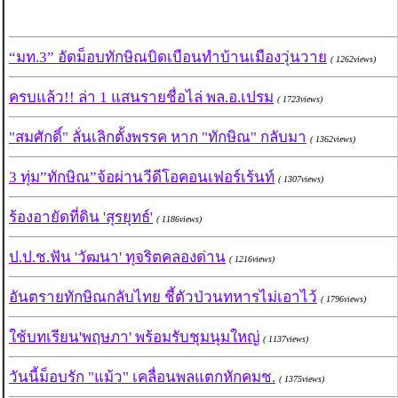
“มท.3” อัดม็อบทักษิณบิดเบือนทำบ้านเมืองวุ่นวาย
( 1262views)
ครบแล้ว!! ล่า 1 แสนรายชื่อไล่ พล.อ.เปรม
( 1723views)
"สมศักดิ์" ลั่นเลิกตั้งพรรค หาก "ทักษิณ" กลับมา
( 1362views)
3 ทุ่ม”ทักษิณ”จ้อผ่านวีดีโอคอนเฟอร์เร้นท์
( 1307views)
ร้องอายัดที่ดิน 'สุรยุทธ์'
( 1186views)
ป.ป.ช.ฟัน 'วัฒนา' ทุจริตคลองด่าน
( 1216views)
อันตรายทักษิณกลับไทย ชี้ตัวป่วนทหารไม่เอาไว้
( 1796views)
ใช้บทเรียน'พฤษภา' พร้อมรับชุมนุมใหญ่
( 1137views)
วันนี้ม็อบรัก "แม้ว" เคลื่อนพลแตกหักคมช.
( 1375views)