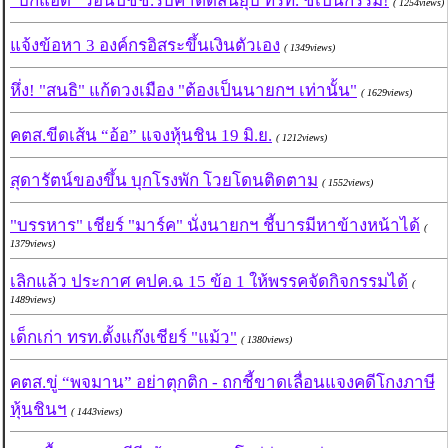
“บิ๊กแอ้ด” วอนปชช.รับคำตัดสินยุบ ทรท. ชี้เป็นกรรม!
( 1254views)
แจ้งข้อหา 3 องค์กรอิสระขึ้นเงินตัวเอง
( 1349views)
หึ่ง! "สนธิ" แก้ดวงเมือง "ต้องเป็นนายกฯ เท่านั้น"
( 1629views)
คตส.ขีดเส้น “อ้อ” แจงหุ้นชิน 19 มิ.ย.
( 1212views)
สุดารัตน์ของขึ้น บุกโรงพัก โวยโดนติดตาม
( 1552views)
"บรรหาร" เชียร์ "มาร์ค" นั่งนายกฯ ชี้บารมีหาข้างหน้าได้
(
1379views)
เลิกแล้ว ประกาศ คปค.ฉ 15 ข้อ 1 ให้พรรคจัดกิจกรรมได้
(
1489views)
เด็กเก่า ทรท.ตั้งแก๊งเชียร์ "แม้ว"
( 1380views)
คตส.ขู่ “พจมาน” อย่าตุกติก - ถกชี้ขาดเลื่อนแจงคดีโกงภาษี
หุ้นชินฯ
( 1443views)