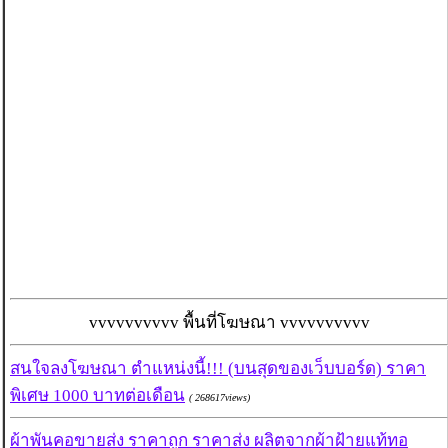
vvvvvvvvvv พื้นที่โฆษณา vvvvvvvvvv
สนใจลงโฆษณา ตำแหน่งนี้!!! (บนสุดของเว็บบอร์ด) ราคา
พิเศษ 1000 บาทต่อเดือน
( 268617views)
ผ้าพันคอขายส่ง ราคาถูก ราคาส่ง ผลิตจากผ้าฝ้ายแท้ทอ