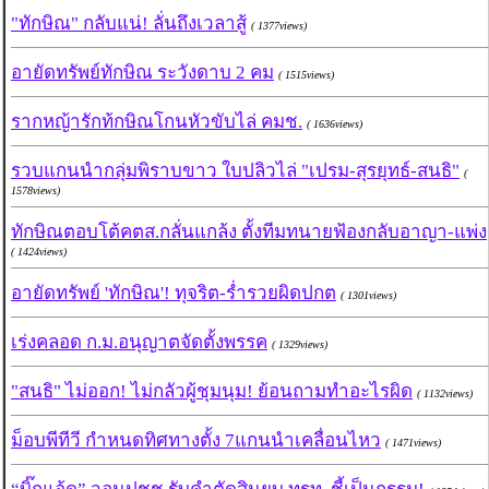
"ทักษิณ" กลับแน่! ลั่นถึงเวลาสู้
( 1377views)
อายัดทรัพย์ทักษิณ ระวังดาบ 2 คม
( 1515views)
รากหญ้ารักท้กษิณโกนหัวขับไล่ คมช.
( 1636views)
รวบแกนนำกลุ่มพิราบขาว ใบปลิวไล่ "เปรม-สุรยุทธ์-สนธิ"
(
1578views)
ทักษิณตอบโต้คตส.กลั่นแกล้ง ตั้งทีมทนายฟ้องกลับอาญา-แพ่ง
( 1424views)
อายัดทรัพย์ 'ทักษิณ'! ทุจริต-ร่ำรวยผิดปกต
( 1301views)
เร่งคลอด ก.ม.อนุญาตจัดตั้งพรรค
( 1329views)
"สนธิ" ไม่ออก! ไม่กลัวผู้ชุมนุม! ย้อนถามทำอะไรผิด
( 1132views)
ม็อบพีทีวี กำหนดทิศทางตั้ง 7แกนนำเคลื่อนไหว
( 1471views)