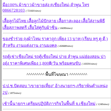
มือ100% ผ้าขาวม้าขายส่ง #เชียงใหม่-ลำพูน โทร
0866728103
( 721601views)
เสื้อลูกไม้ไทย เสื้อลูกไม้ปักลาย เสื้อกาสะลอง เสื้อใส่งานพิธี
เสื้อสุภาพสตรี เสื้อใส่คู่กับผ้าซิ่น
( 16690views)
ของชำร่วย ถุงผ้าไหม ราคาถูก เพียง 13 บาท (เรียบ หรู ดู ดี )
สำหรับ งานแต่งงาน งานมงคล
( 450680views)
รถตู้เช่าเชียงใหม่ รถตู้เชียงใหม่ ปาย ลำพูน แม่ฮ่องสอน ปา
งอุ๋ง ราคาพิเศษเพียง 1,800฿/วัน พร้อมคนขับ
( 103591views)
^^^^^^^^^ พื้นที่โฆษณา ^^^^^^^^^
ป.ป.ช.ปัดสอบ ''เขายายเที่ยง'' อ้างนายกฯ-ภริยาพ้นตำแหน่ง
2ป
( 1875views)
เช้านี้นายกฯ เตรียมปฏิบัติภารกิจในพื้นที่ จ.เชียงใหม่
( 1240views)