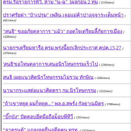
ครม.รื้อรายการทีวี. ห้าม "น-ฉ" โผล่ก่อน 2 ทุ่ม
( 2110views)
ปราศรัยด่า "ป๋าเปรม" เพลิน เจอแม่ค้าปาอุจจาระเต็มหน้า
(
4451views)
"สนธิ" ขออภัยตุลาการ "แม้ว" ถอดใจเตรียมลี้ภัยการเมือง
(
1328views)
นายกฯเตรียมหารือ ครม.พรุ่งนี้ยกเลิกประกาศ คปค.15,27
(
1370views)
'สนธิ'ขอโทษตุลาการเสนอนิรโทษกรรมเร็วไป
( 1240views)
สนธิ เผยแนวคิดนิรโทษกรรมไม่รวม ทักษิณ
( 1306views)
นานากระแสต่อแนวคิดตรา กม.นิรโทษกรรม
( 1552views)
"ถ้าเขาหยุด ผมก็หยุด..." พล.อ.สพรั่ง กัลยาณมิตร
( 3788views)
“บิ๊กบัง” ปัดตอบยึดมือถือม็อบพีทีวี
( 1331views)
“จาตุรนต์” แถลงจุดยืนอดีตคน ทรท.
( 1353views)