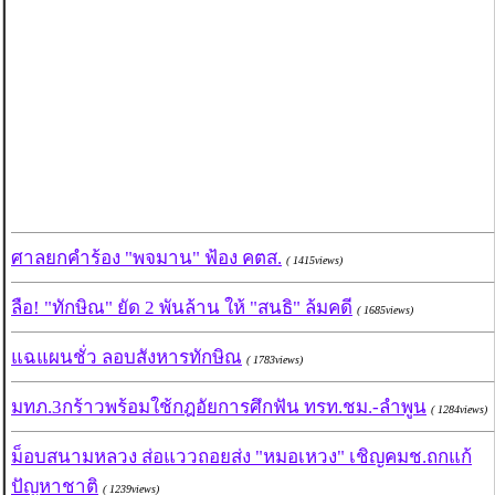
ศาลยกคำร้อง "พจมาน" ฟ้อง คตส.
( 1415views)
ลือ! "ทักษิณ" ยัด 2 พันล้าน ให้ "สนธิ" ล้มคดี
( 1685views)
แฉแผนชั่ว ลอบสังหารทักษิณ
( 1783views)
มทภ.3กร้าวพร้อมใช้กฎอัยการศึกฟัน ทรท.ชม.-ลำพูน
( 1284views)
ม็อบสนามหลวง ส่อแววถอยส่ง "หมอเหวง" เชิญคมช.ถกแก้
ปัญหาชาติ
( 1239views)