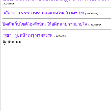
1323views)
สมัครด่า INN''เลวทราม-เอแบคโพลล์ เฮงซวย!
( 1369views)
ปิดตัวเว็บไซต์ไฮ-ทักษิณ ให้อดีตนายกฯสบายใจ
( 1451views)
"สุธา" วูบหน้าเมรุ หามส่งรพ.
( 1309views)
ผู้สนับสนุน