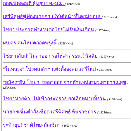
กกต.นัดลงมติ ลุ้นยุบชท.-มฌ.
( 1242views)
เสรีพิศุทธ์ขู่ฟ้องนายกฯ ปฏิบัติหน้าที่โดยมิชอบ!
( 1475views)
ไชยา ประกาศทำงานต่อโดยไม่รับเงินเดือน
( 1371views)
ผบ.ตร.คนใหม่คลอดพรุ่งนี้
( 1228views)
ไชยากลับลำไม่ลาออก รอให้ศาลรธน.วินิจฉัย
( 1117views)
"ในหลวง" โปรดเกล้าฯ แต่งตั้งองคมนตรีใหม่
( 2437views)
"สมัคร"ยัน"ไชยา"ขอลาออก จากตำแหน่งรมว.สาธารณสุข
(
1279views)
ไชยาหายตัว! ไม่เข้ากระทรวง-ยกเลิกหมายทั้งวัน
( 1180views)
นายกฯเซ็นคำสั่งเชือด เสรีพิศุทธ์ พ้นราชการ
( 1625views)
ระทึกยุบ! ชาติไทย-มัฌชิมา
( 1623views)