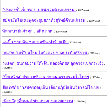
"ประสงค์" เรียกร้อง! ปชช.ร่วมต้านแก้รธน.
( 1187views)
สมัครยันไม่เคยพูดจะยุบสภาติงสุวิทย์ค้านแก้รธน.
( 1139views)
พิพากษายืนจำคุก 3 อดีต กกต.
( 1304views)
แฉบิ๊ก ขรก.หื่น ชอบข่มขืน-ทำร้ายเมีย
( 1736views)
กก.สอบ"เสรี"ปมใหม่ ไม่บังควร ช่วงประทับศิริราช
( 1378views)
วงแตก! ฝนถล่มงานโต๊ะจีน ฉลองติดยศ ลูกดวง แขกกระเจิง
(
1642views)
"บิ๊กเหวียง" ประกาศ! ลาออก หน.พรรครวมใจไทยฯ
( 1333views)
สื่อเทศตีข่าวสมัครอัดยูเอ็น เลือกปฏิบัติเมินวิจารณ์โอเปก
(
1296views)
"มิ่งขวัญ"สิ้นมนต์ ข้าวทะลุถุงละ 200 บาท
( 1291views)