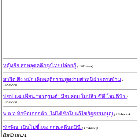
หญิงอ้อ ส่อหลุดคดีกรุงไทยปล่อยกู้
( 1283views)
สาธิต ติง หมัก เลิกพฤติกรรมพูดง่ายตำหนิฝ่ายตรงข้าม
(
1320views)
ปชป.แฉ เพื่อน "จาตุรนต์" มือปล่อย ใบปลิว-ซีดี โจมตีป๋า
(
1279views)
พ.ต.ท.ทักษิณออกตัว! ไม่ได้ชักใยแก้ไขรัฐธรรมนูญ
( 1214views)
'ทักษิณ' เมินไม่ชี้แจง กกต.คดีนอมินี
( 1194views)
ผู้สนับสนุน