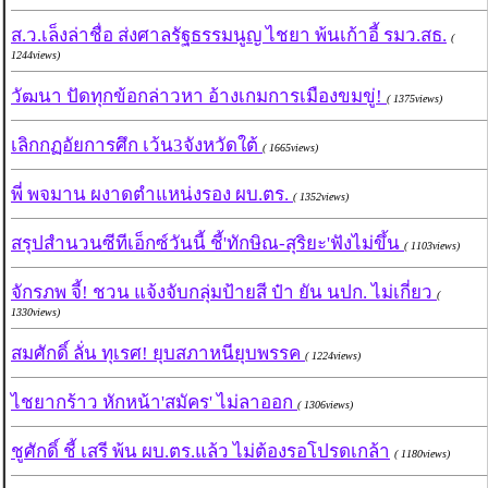
ส.ว.เล็งล่าชื่อ ส่งศาลรัฐธรรมนูญ ไชยา พ้นเก้าอี้ รมว.สธ.
(
1244views)
วัฒนา ปัดทุกข้อกล่าวหา อ้างเกมการเมืองขมขู่!
( 1375views)
เลิกกฏอัยการศึก เว้น3จังหวัดใต้
( 1665views)
พี่ พจมาน ผงาดตำแหน่งรอง ผบ.ตร.
( 1352views)
สรุปสำนวนซีทีเอ็กซ์วันนี้ ชี้'ทักษิณ-สุริยะ'ฟังไม่ขึ้น
( 1103views)
จักรภพ จี้! ชวน แจ้งจับกลุ่มป้ายสี ป๋า ยัน นปก. ไม่เกี่ยว
(
1330views)
สมศักดิ์ ลั่น ทุเรศ! ยุบสภาหนียุบพรรค
( 1224views)
ไชยากร้าว หักหน้า'สมัคร' ไม่ลาออก
( 1306views)
ชูศักดิ์ ชี้ เสรี พ้น ผบ.ตร.แล้ว ไม่ต้องรอโปรดเกล้า
( 1180views)