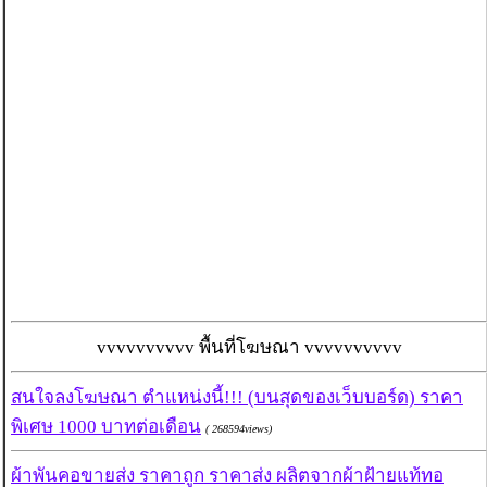
vvvvvvvvvv พื้นที่โฆษณา vvvvvvvvvv
สนใจลงโฆษณา ตำแหน่งนี้!!! (บนสุดของเว็บบอร์ด) ราคา
พิเศษ 1000 บาทต่อเดือน
( 268594views)
ผ้าพันคอขายส่ง ราคาถูก ราคาส่ง ผลิตจากผ้าฝ้ายแท้ทอ