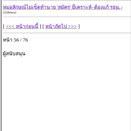
หมอลักษณ์ไม่เข็ดทำนาย 'สมัคร' มีเคราะห์–ต้องแก้ รธน.
(
1218views)
[
<<< หน้าก่อนนี้
] [
หน้าถัดไป >>>
]
หน้า 56 / 76
ผู้สนับสนุน