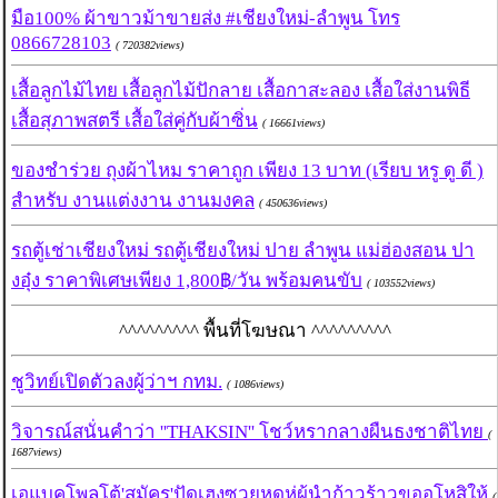
มือ100% ผ้าขาวม้าขายส่ง #เชียงใหม่-ลำพูน โทร
0866728103
( 720382views)
เสื้อลูกไม้ไทย เสื้อลูกไม้ปักลาย เสื้อกาสะลอง เสื้อใส่งานพิธี
เสื้อสุภาพสตรี เสื้อใส่คู่กับผ้าซิ่น
( 16661views)
ของชำร่วย ถุงผ้าไหม ราคาถูก เพียง 13 บาท (เรียบ หรู ดู ดี )
สำหรับ งานแต่งงาน งานมงคล
( 450636views)
รถตู้เช่าเชียงใหม่ รถตู้เชียงใหม่ ปาย ลำพูน แม่ฮ่องสอน ปา
งอุ๋ง ราคาพิเศษเพียง 1,800฿/วัน พร้อมคนขับ
( 103552views)
^^^^^^^^^ พื้นที่โฆษณา ^^^^^^^^^
ชูวิทย์เปิดตัวลงผู้ว่าฯ กทม.
( 1086views)
วิจารณ์สนั่นคำว่า ''THAKSIN'' โชว์หรากลางผืนธงชาติไทย
(
1687views)
เอแบคโพลโต้'สมัคร'ปัดเฮงซวยหดหู่ผู้นำก้าวร้าวขออโหสิให้
(