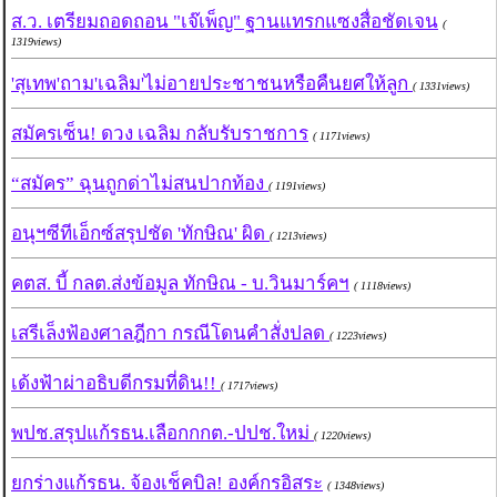
ส.ว. เตรียมถอดถอน "เจ๊เพ็ญ" ฐานแทรกแซงสื่อชัดเจน
(
1319views)
'สุเทพ'ถาม'เฉลิม'ไม่อายประชาชนหรือคืนยศให้ลูก
( 1331views)
สมัครเซ็น! ดวง เฉลิม กลับรับราชการ
( 1171views)
“สมัคร” ฉุนถูกด่าไม่สนปากท้อง
( 1191views)
อนุฯซีทีเอ็กซ์สรุปชัด 'ทักษิณ' ผิด
( 1213views)
คตส. บี้ กลต.ส่งข้อมูล ทักษิณ - บ.วินมาร์คฯ
( 1118views)
เสรีเล็งฟ้องศาลฎีกา กรณีโดนคำสั่งปลด
( 1223views)
เด้งฟ้าผ่าอธิบดีกรมที่ดิน!!
( 1717views)
พปช.สรุปแก้รธน.เลือกกกต.-ปปช.ใหม่
( 1220views)
ยกร่างแก้รธน. จ้องเช็คบิล! องค์กรอิสระ
( 1348views)