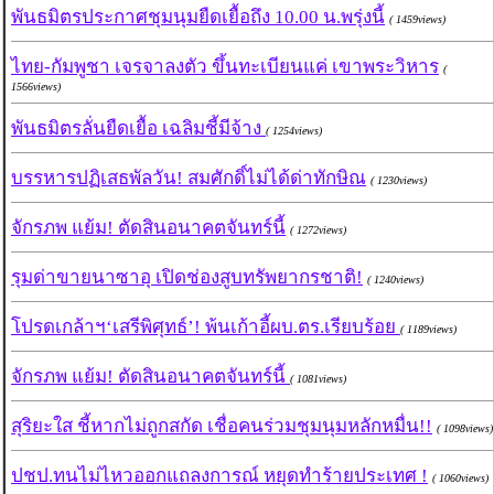
พันธมิตรประกาศชุมนุมยืดเยื้อถึง 10.00 น.พรุ่งนี้
( 1459views)
ไทย-กัมพูชา เจรจาลงตัว ขึ้นทะเบียนแค่ เขาพระวิหาร
(
1566views)
พันธมิตรลั่นยืดเยื้อ เฉลิมชี้มีจ้าง
( 1254views)
บรรหารปฏิเสธพัลวัน! สมศักดิ์ไม่ได้ด่าทักษิณ
( 1230views)
จักรภพ แย้ม! ตัดสินอนาคตจันทร์นี้
( 1272views)
รุมด่าขายนาซาอุ เปิดช่องสูบทรัพยากรชาติ!
( 1240views)
โปรดเกล้าฯ‘เสรีพิศุทธ์’! พ้นเก้าอี้ผบ.ตร.เรียบร้อย
( 1189views)
จักรภพ แย้ม! ตัดสินอนาคตจันทร์นี้
( 1081views)
สุริยะใส ชี้หากไม่ถูกสกัด เชื่อคนร่วมชุมนุมหลักหมื่น!!
( 1098views)
ปชป.ทนไม่ไหวออกแถลงการณ์ หยุดทำร้ายประเทศ !
( 1060views)