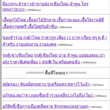
มือ100% ผ้าขาวม้าขายส่ง #เชียงใหม่-ลำพูน โทร
0866728103
( 720382views)
เสื้อลูกไม้ไทย เสื้อลูกไม้ปักลาย เสื้อกาสะลอง เสื้อใส่งานพิธี
เสื้อสุภาพสตรี เสื้อใส่คู่กับผ้าซิ่น
( 16661views)
ของชำร่วย ถุงผ้าไหม ราคาถูก เพียง 13 บาท (เรียบ หรู ดู ดี )
สำหรับ งานแต่งงาน งานมงคล
( 450636views)
รถตู้เช่าเชียงใหม่ รถตู้เชียงใหม่ ปาย ลำพูน แม่ฮ่องสอน ปา
งอุ๋ง ราคาพิเศษเพียง 1,800฿/วัน พร้อมคนขับ
( 103552views)
^^^^^^^^^ พื้นที่โฆษณา ^^^^^^^^^
สมัครฉะ! พันธมิตรหยาบ ขู่เตรียมตร.ทหารไว้แล้ว
( 1347views)
แก้รธน.ล่ม!7สว.ถอนชื่อเข้าร่วมเหลือ124ไม่ถึง1ใน5
( 1294views)
อภิสิทธิ์เชื่อการเมืองคลี่คลาย จักรภพแถลงลาออก
( 1031views)