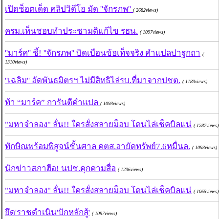
เปิดช็อตเด็ด คลิปวิดีโอ มัด ''จักรภพ''
( 2682views)
ครม.เห็นชอบทำประชามติแก้ไข รธน.
( 1097views)
''มาร์ค'' ชี้! ''จักรภพ'' บิดเบือนข้อเท็จจริง คำแปลปาฐกถา
(
1310views)
''เฉลิม'' อัดพันธมิตรฯ ไม่มีสิทธิไล่รบ.ที่มาจากปชต.
( 1183views)
ท้า “มาร์ค” การันตีคำแปล
( 1093views)
"มหาจำลอง" ลั่น!! ใครสั่งสลายม็อบ โดนไล่เช็คบิลแน่
( 1287views)
ทักษิณพร้อมพิสูจน์ชั้นศาล คตส.อายัดทรัพย์7.6หมื่นล.
( 1093views)
นักข่าวสภาฮือ! นปช.คุกคามสื่อ
( 1236views)
"มหาจำลอง" ลั่น!! ใครสั่งสลายม็อบ โดนไล่เช็คบิลแน่
( 1065views)
ยึด'ราชดำเนิน'ปักหลักสู้'
( 1097views)