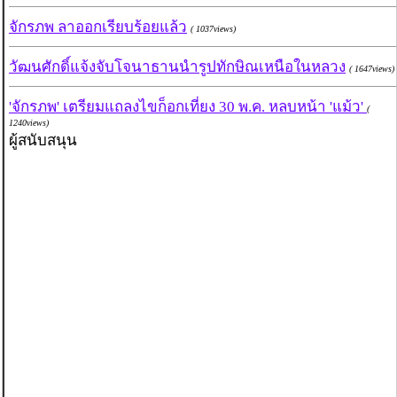
จักรภพ ลาออกเรียบร้อยแล้ว
( 1037views)
วัฒนศักดิ์แจ้งจับโจนาธานนำรูปทักษิณเหนือในหลวง
( 1647views)
'จักรภพ' เตรียมแถลงไขก็อกเที่ยง 30 พ.ค. หลบหน้า 'แม้ว'
(
1240views)
ผู้สนับสนุน