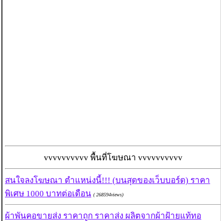
vvvvvvvvvv พื้นที่โฆษณา vvvvvvvvvv
สนใจลงโฆษณา ตำแหน่งนี้!!! (บนสุดของเว็บบอร์ด) ราคา
พิเศษ 1000 บาทต่อเดือน
( 268594views)
ผ้าพันคอขายส่ง ราคาถูก ราคาส่ง ผลิตจากผ้าฝ้ายแท้ทอ