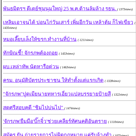
พันธมิตรฯ ดีเดย์ชุมนุมใหญ่ 25 พ.ค.ต้านล้มล้าง รธน.
( 1373views)
เหลิมเอาจนได้ บ่อนไก่วันเสาร์ เพิ่มอีกวัน เหล้าต้ม ก็ไฟเขียว
(
1435views)
หมอเลี๊ยบเล็งให้ขรก.ทำงานที่บ้าน
( 1211views)
ทักษิณชี้! จักรภพต้องถอย
( 1453views)
ผบ.เหล่าทัพ นัดหารือด่วน
( 1463views)
ครม. อนุมัติบัตรประชาชน ให้ทำตั้งแต่แรกเกิด
( 1328views)
"จักรภพ"ปูดเมียนายทหารเอี่ยวแปลบรรยายป้ายสี
( 1322views)
สดศรีสอบคดี "ชิมไปบ่นไป"
( 1474views)
'จักรภพ'ยืมมือ'บิ๊กจิ๋ว'ช่วยเคลียร์ทัศนคติอันตราย
( 1110views)
สมัคร ยัน ถ่ายรายการไม่ผิดกฎหมาย แค่รับจ้างทำ
( 1075views)