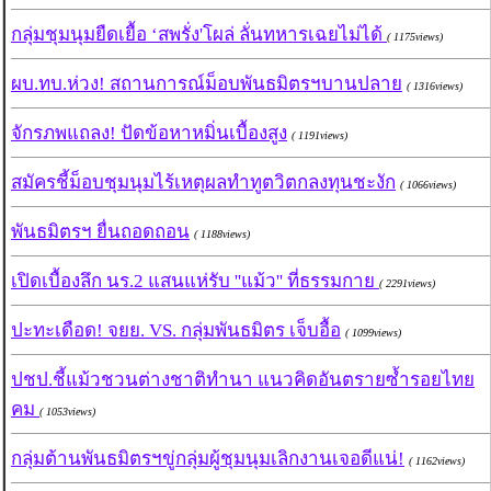
กลุ่มชุมนุมยืดเยื้อ ‘สพรั่ง'โผล่ ลั่นทหารเฉยไม่ได้
( 1175views)
ผบ.ทบ.ห่วง! สถานการณ์ม็อบพันธมิตรฯบานปลาย
( 1316views)
จักรภพแถลง! ปัดข้อหาหมิ่นเบื้องสูง
( 1191views)
สมัครชี้ม็อบชุมนุมไร้เหตุผลทำทูตวิตกลงทุนชะงัก
( 1066views)
พันธมิตรฯ ยื่นถอดถอน
( 1188views)
เปิดเบื้องลึก นร.2 แสนแห่รับ ''แม้ว'' ที่ธรรมกาย
( 2291views)
ปะทะเดือด! จยย. VS. กลุ่มพันธมิตร เจ็บอื้อ
( 1099views)
ปชป.ชี้แม้วชวนต่างชาติทำนา แนวคิดอันตรายซ้ำรอยไทย
คม
( 1053views)
กลุ่มต้านพันธมิตรฯขู่กลุ่มผู้ชุมนุมเลิกงานเจอดีแน่!
( 1162views)