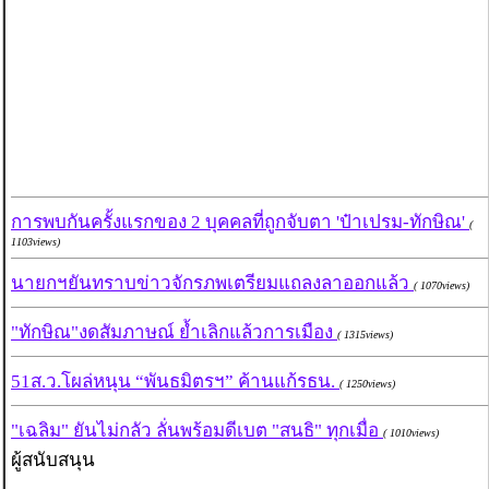
การพบกันครั้งแรกของ 2 บุคคลที่ถูกจับตา 'ป๋าเปรม-ทักษิณ'
(
1103views)
นายกฯยันทราบข่าวจักรภพเตรียมแถลงลาออกแล้ว
( 1070views)
"ทักษิณ"งดสัมภาษณ์ ย้ำเลิกแล้วการเมือง
( 1315views)
51ส.ว.โผล่หนุน “พันธมิตรฯ” ค้านแก้รธน.
( 1250views)
"เฉลิม" ยันไม่กลัว ลั่นพร้อมดีเบต "สนธิ" ทุกเมื่อ
( 1010views)
ผู้สนับสนุน