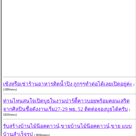
เซ้งหรือเช่าร้านอาหารติดน้ำปิง ถูกๆๆทำต่อได้เลยเปิดอยู่ค่ะ
(
1289views)
ท่านไหนสนใจเปิดบูธในงานปาร์ตี้คาวบอยพร้อมคอนเสริต
จากศิลปินชื่อดังงานเริ่ม27-29 พย. 52 ติดต่อจองบูธได้ครับ
(
1820views)
รับสร้างบ้านไม้น๊อคดาวน์,ขายบ้านไม้น๊อคดาวน์,ขาย แบบ
บ้านสำเร็จรูป
( 9036views)