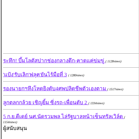
ระทึก! บึ้มโลตัสปากช่องกลางดึก-คาดแค่ข่มขู่
( 1128views)
'แป้ง'รับเลิก'ฟลุค'ยันไร้มือที่ 3
( 1280views)
รองนายกฯหึงโหดยิงดับ4ศพปลิดชีพตัวเองตาม
( 1517views)
ลูกตลกกล้วย เชิญยิ้ม ซิ่งรถ-เพื่อนดับ 2
( 1334views)
5 ก.ย.ดีเดย์ นศ.นัดรวมพล ไล่รัฐบาลหน้าเซ็นทรัลเวิล์ด
(
1154views)
ผู้สนับสนุน