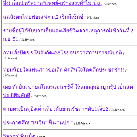
อึ้ง! เด็กป.ตรีสะกด"แพทย์-สร้างสรรค์"ไม่เป็น
( 1224views)
แฉสังคมไทยฟอนเฟะ ม.2 เริ่มมีเซ็กซ์
( 1451views)
รายชื่อผู้ได้รับบาดเจ็บและเสียชีวิตจากเหตุการณ์เช้าวันที่ 2
ก.ย. 51
( 1189views)
กทม.สั่งปิดร.ร.ในสังกัด435โรง จนกว่าสถานการณ์ปกติ
(
1017views)
ทอมน้อยใจแฟนสาวขอเลิก ตัดสินใจโดดตึกประชดรัก!!
(
1444views)
เผย ทักษิณ ขายสโมสรแมนฯซิตี้ ให้แก่กลุ่มอาบู กรุ๊ป เป็นแค่
ปธ.กิติมศักดิ์
( 1835views)
ดาบตร.ปืนดุยิงเด็กเที่ยวผับย่านรัชดาฯดับ1เจ็บ2
( 1481views)
ประกาศศึก! "เนวิน" ฟื้น "นปก."
( 1297views)
วิจารณ์ลั่นเน็ต