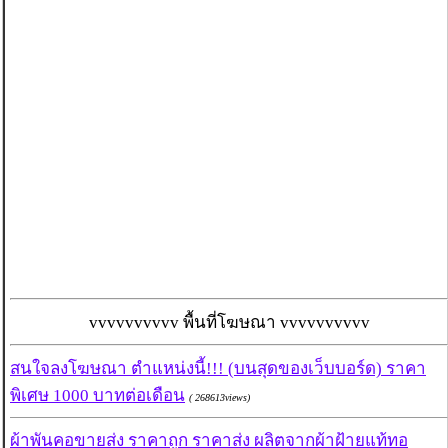
vvvvvvvvvv พื้นที่โฆษณา vvvvvvvvvv
สนใจลงโฆษณา ตำแหน่งนี้!!! (บนสุดของเว็บบอร์ด) ราคา
พิเศษ 1000 บาทต่อเดือน
( 268613views)
ผ้าพันคอขายส่ง ราคาถูก ราคาส่ง ผลิตจากผ้าฝ้ายแท้ทอ