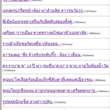
( 1268views)
แทงพรุนกรีดหน้าท้อง ฆ่าอำมหิต สาวรุ่นวัย16
( 1337views)
พี่เมียน้องเขยดวลปืนกับมีดดับสยองทั้งคู่
( 1302views)
เครียด! การเมือง ชายชราจุดไฟเผาตัวเองสาหัส
( 1480views)
รวบผัวเมียชอร์ตเหยื่อ-ปล้นจยย.
( 1221views)
ล่า'รองผอ.' ซี8 จ้างขับรถทับกิ๊ก - ท้อง 2 เดือน
( 1614views)
ตร.รวบ"ด.ช" 14 ปี ฆ่า-ข่มขืน"ด.ญ" 8 ขวบ ภายในห้องน้ำวัด
( 1314views)
หนุ่มป.โทเลือดร้อนยิงแท็กซี่ดับคาที่เหตุแค่เฉี่ยวชน
( 1408views)
หนุ่มใหญ่เขียนจม.ลาลูกก่อนผูกคอตาย เครียดตกงาน
( 1184views)
รูปหล่อนักแช็ต ลวงสาวปล้น
( 1214views)