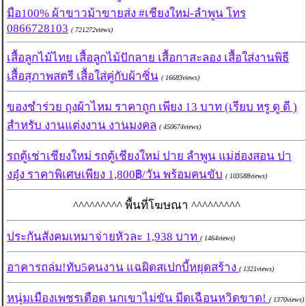
มือ100% ผ้าขาวม้าขายส่ง #เชียงใหม่-ลำพูน โทร
0866728103
( 721272views)
เสื้อลูกไม้ไทย เสื้อลูกไม้ปักลาย เสื้อกาสะลอง เสื้อใส่งานพิธี
เสื้อสุภาพสตรี เสื้อใส่คู่กับผ้าซิ่น
( 16683views)
ของชำร่วย ถุงผ้าไหม ราคาถูก เพียง 13 บาท (เรียบ หรู ดู ดี )
สำหรับ งานแต่งงาน งานมงคล
( 450674views)
รถตู้เช่าเชียงใหม่ รถตู้เชียงใหม่ ปาย ลำพูน แม่ฮ่องสอน ปา
งอุ๋ง ราคาพิเศษเพียง 1,800฿/วัน พร้อมคนขับ
( 103588views)
^^^^^^^^^ พื้นที่โฆษณา ^^^^^^^^^
ประกันสังคมเหมาจ่ายหัวละ 1,938 บาท
( 1464views)
อาคารถล่ม!ทับ5คนงาน แฉผิดสเปกบี้หยุดสร้าง
( 1321views)
หนุ่มเมืองเพชรเดือด นกเขาไม่ขัน มีดเฉือนหวิดขาด!
( 1370views)