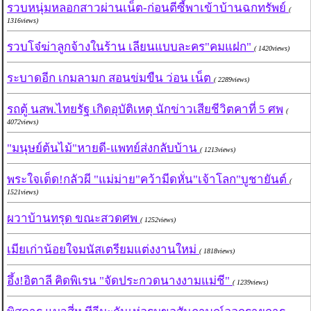
รวบหนุ่มหลอกสาวผ่านเน็ต-ก่อนตีซี้พาเข้าบ้านฉกทรัพย์
(
1316views)
รวบโจ๋ฆ่าลูกจ้างในร้าน เลียนแบบละคร"คมแฝก"
( 1420views)
ระบาดอีก เกมลามก สอนข่มขืน ว่อน เน็ต
( 2289views)
รถตู้ นสพ.ไทยรัฐ เกิดอุบัติเหตุ นักข่าวเสียชีวิตคาที่ 5 ศพ
(
4072views)
"มนุษย์ต้นไม้"หายดี-แพทย์ส่งกลับบ้าน
( 1213views)
พระใจเด็ด!กลัวผี "แม่ม่าย"คว้ามีดหั่น"เจ้าโลก"บูชายันต์
(
1521views)
ผวาบ้านทรุด ขณะสวดศพ
( 1252views)
เมียเก่าน้อยใจมนัสเตรียมแต่งงานใหม่
( 1818views)
อึ้ง!อิตาลี คิดพิเรน "จัดประกวดนางงามแม่ชี"
( 1239views)