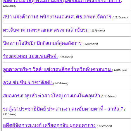
พิสดาร แมวสี่หู ทีวีมะกันเห่อรุมขอสัมภาษณ์ออกรายการ
(
1285views)
สปา แฝงค้ากาม! พนักงานแต่งนศ. ศธ.ถกมท.จัดการ
( 1510views)
ตร.จับคาด่านพระเอกละครเมาแล้วขับรถ
( 1376views)
ปิดฉากโอลิมปิกปักกิ่งเกมส์สุดอลังการ
( 1294views)
ร้องอจ.ทอม แย่งแฟนศิษย์
( 1392views)
ลูกตาล"อริษา วิลล์"แข่งรถพลิกคว่ำหวิดดับคาสนาม
( 1410views)
ลวง-ข่มขืน ฆ่าซาดิสต์!
( 1634views)
สยองกรุง! ทุบหัวฆ่าสาวใหญ่ กางเกงในคลุมหัว
( 1410views)
รถตู้สส.ประชาธิปัตย์ ประสานงา คนขับตายคาที่ - สาหัส 7
(
1361views)
อดีตผู้จัดการแบงก์ เครียดถูกจับ ผูกคอคากรง
( 1199views)