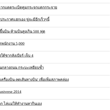
ถ ตากแดดระเบิดตูมกระจกแตกกระจาย
า"ประกาศแฮกเอง ขู่จะมีอีกเร็วๆนี้
นบิน-ห้ามบินสูงเกิน 500 ฟุต
ดพนักงาน 5,000
ต้ซากลังเบียร์ เจ็บ 4
เด็นกลางถนน กระบะเหยียบซ้ำ
ครื่องบิน-ลดเส้นทางบิน′ เพื่อเพิ่มสภาพคล่อง
universe 2014
ก ไล่แม่ให้ทำงานหากินเอง