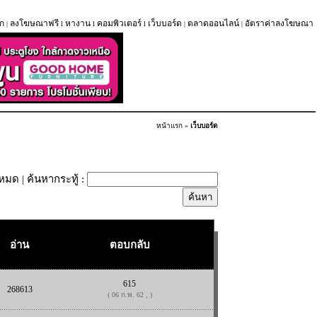
ก
ลงโฆษณาฟรี
หางาน
คอมพิวเตอร์
เว็บบอร์ด
ตลาดออนไลน์
อัตราค่าลงโฆษณา
|
l
l
l
|
|
หน้าแรก
»
เว็บบอร์ด
้งหมด
| ค้นหากระทู้ :
อ่าน
ตอบกลับ
615
268613
( 06 ก.พ. 62 , )