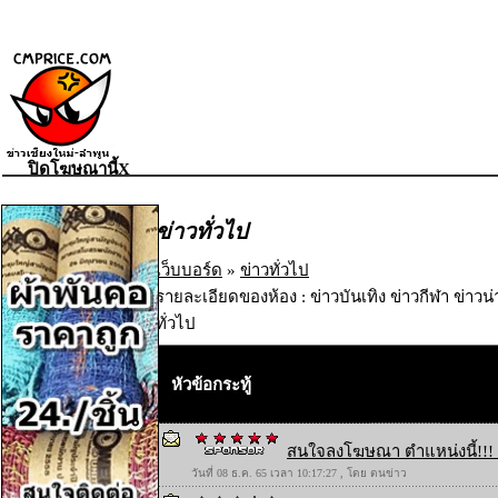
ปิดโฆษณานี้X
ข่าวทั่วไป
เว็บบอร์ด
»
ข่าวทั่วไป
รายละเอียดของห้อง : ข่าวบันเทิง ข่าวกีฬา ข่าวน
ทั่วไป
หัวข้อกระทู้
สนใจลงโฆษณา ตำแหน่งนี้!!! 
วันที่ 08 ธ.ค. 65 เวลา 10:17:27 , โดย ตนข่าว