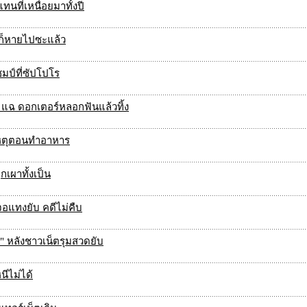
ทนที่เหนื่อยมาทั้งปี
รถก็หายไปซะแล้ว
ชมป์ที่ซัปโปโร
แฉ ดอกเตอร์หลอกฟันแล้วทิ้ง
ิเหตุตอนทำอาหาร
เผาทั้งเป็น
จอแทงยับ คดีไม่คืบ
ย" หลังชาวเน็ตรุมสวดยับ
นีไม่ได้