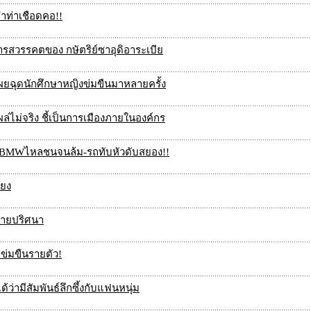
ำท่าเชือดคอ!!
การสวรรคตของ กษัตริย์ซาอุดิอาระเบีย
เผยฉุดนักศึกษาหญิงข่มขืนมาหลายครั้ง
โผล่ไม่จริง ชี้เป็นการเมืองภายในองค์กร
ู BMWไหลชนจนล้ม-รถทับหัวดับสยอง!!
ียง
ตายปริศนา
ข่มขืนรายตัว!
ว่ามีสัมพันธ์ลึกซึ้งกับแฟนหนุ่ม