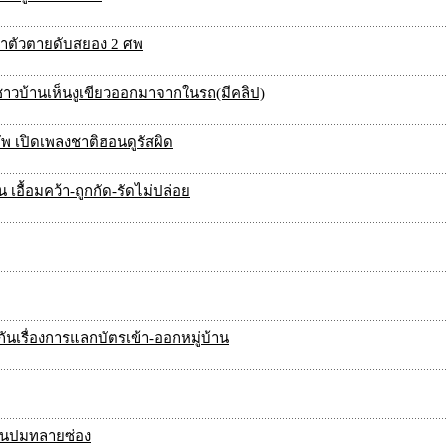
ฆ่าตัวตายดับสยอง 2 ศพ
ชาวบ้านเห็นงูเขียวออกมาจากในรถ(มีคลิป)
ัพ เปิดเพลงชาติฮอนดูรัสผิด
 เอื้อมคว้า-ถูกกัด-รัดไม่ปล่อย
กันเรื่องการแลกบัตรเข้า-ออกหมู่บ้าน
เซ่นปมทลายซ่อง