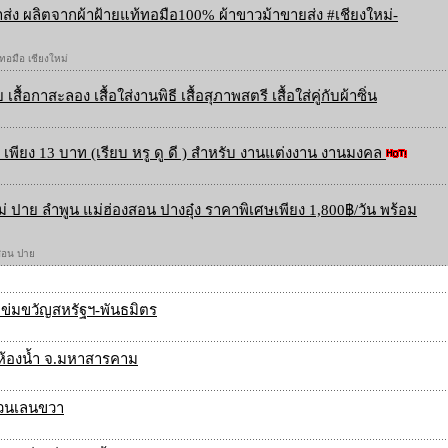
ส่ง ผลิตจากผ้าฝ้ายแท้ทอมือ100% ผ้าขาวม้าขายส่ง #เชียงใหม่-
 ทอมือ เชียงใหม่
 เสื้อกาสะลอง เสื้อใส่งานพิธี เสื้อสุภาพสตรี เสื้อใส่คู่กับผ้าซิ่น
เพียง 13 บาท (เรียบ หรู ดู ดี ) สำหรับ งานแต่งงาน งานมงคล
ใหม่ ปาย ลำพูน แม่ฮ่องสอน ปางอุ๋ง ราคาพิเศษเพียง 1,800฿/วัน พร้อม
องสอน ปาย
 ข่มขวัญสหรัฐฯ-พันธมิตร
ห้องน้ำ จ.มหาสารคาม
.สวนเลนขวา