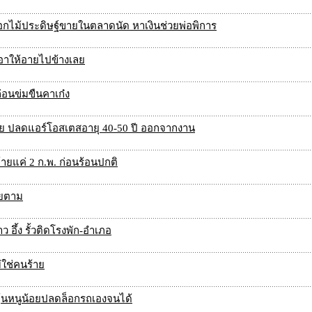
อกไม้ประดิษฐ์ขายในตลาดนัด หาเงินช่วยพ่อพิการ
 เอาให้อายไปข้างเลย
่อนข่มขืนคาเก๋ง
ย ปลดแอร์โอสเตสอายุ 40-50 ปี ออกจากงาน
ายแค่ 2 ก.พ. ก่อนร้อนปกติ
ายตาม
ึ้ง รั้วติดโรงพัก-อำเภอ
่ใช่คนร้าย
ลุ้นหนูน้อยปลดล็อกรถเองจนได้