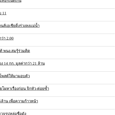
เทอร์เน็ตเกิน
บ 11
ส์เอเชียดิ่งร่วงลงแม่น้ำ
ำกว่า 2.00
้ พนง.สมรู้ร่วมคิด
4 กก. มูลค่ากว่า 21 ล้าน
.โพสต์ให้มามอบตัว
ยโผหาเรื่องก่อน จิกหัว-ต่อยซ้ำ
้าน เพื่อความก้าวหน้า
วจรูปหล่อชื่อดัง