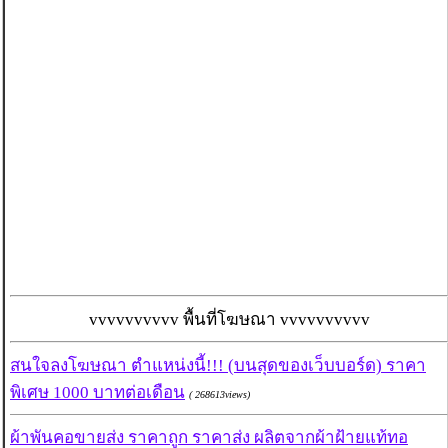
vvvvvvvvvv พื้นที่โฆษณา vvvvvvvvvv
สนใจลงโฆษณา ตำแหน่งนี้!!! (บนสุดของเว็บบอร์ด) ราคา
พิเศษ 1000 บาทต่อเดือน
( 268613views)
ผ้าพันคอขายส่ง ราคาถูก ราคาส่ง ผลิตจากผ้าฝ้ายแท้ทอ