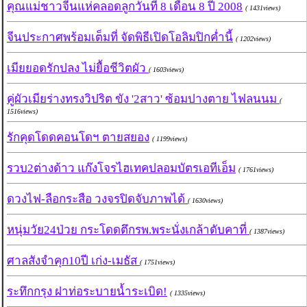
คุณแม่ชาวจีนแห่คลอดลูกวันที่ 8 เดือน 8 ปี 2008
( 1431views)
จีนประกาศพร้อมเต็มที่ จัดพิธีเปิดโอลิมปิกค่ำนี้
( 1202views)
เมียยอดรักปลง ไม่ยื้อชีวิตผัว
( 1603views)
คู่ผัวเมียร่างทรงวิปริต ขัง '2สาว' ซ้อมปางตาย ไฟลนนม
(
1516views)
รักคุดโดดคอนโดฯ ตายสยอง
( 1199views)
รวบ2ต่างด้าว แก๊งโจรไฮเทคปลอมบัตรเอทีเอ็ม
( 1761views)
ดวงไฟ-ลือกระสือ วงจรปิดจับภาพได้
( 1630views)
หนุ่มวัย24ป่วย กระโดดตึกรพ.พระนั่งเกล้าดับคาที่
( 1387views)
ศาลสังจำคุก10ปี เก่ง-เมธัส
( 1751views)
ระทึกกรุง ฝาท่อระบายน้ำระเบิด!
( 1335views)