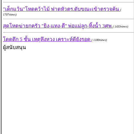
"เด็กแว้น"โหดคว้าไม้ ฟาดหัวตร.ดับขณะเข้าตรวจค้น
(
1707views)
สุดโหดฆ่ายกครัว "ยิง-แทง-ตี" พ่อแม่ลูก-ทิ้งน้ำ 3ศพ
( 1433views)
โดดตึก 5 ชั้น เหตุหึงหวง เคราะห์ดียังรอด
( 1180views)
ผู้สนับสนุน