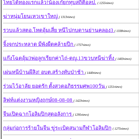
ไทยได้ทองแรกแล้ว!น้องเก๋ยกทุบสถิติอลป.
( 1255views)
ฆ่าหนุ่มโยนเหวเขาใหญ่
( 1313views)
รวบแล้วสตอ.โหดอุ้มเสี่ย หนีไปกบดานย่านคลอง3
( 1338views)
จิ้งจกประหลาด มีพังผืดคล้ายปีก
( 1757views)
แก๊งโฉดอุ้ม3พ่อลูกเรียกค่าไถ่-ดญ.13ขวบหนีฆ่าทิ้ง
( 1403views)
เผ่นหนีบ้านผีสิง! อบต.สร้างทับป่าช้า
( 1440views)
ร่วมไว้อาลัย ยอดรัก ตั้งสวดอภิธรรมศพ100วัน
( 1251views)
ลิฟท์แต่งงานหญิงฤกษ์08-08-08
( 1423views)
จีนเปิดฉากโอลิมปิกสุดอลังการ
( 1295views)
กลุ่มก่อการร้ายในจีน ขู่ระเบิดสนามกีฬาโอลิมปิก
( 1275views)