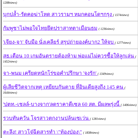
1208views)
บุกปล้ำ-รัดคอฆ่าโหด สาวรามฯ หมกคอนโดฯกรุง
( 1574views)
กัมพูชาไม่พอใจไทยยึดปราสาทตาเมือนธม
( 1236views)
'เจียง-จา' จับมือ นั่งเคลียร์ สรุปถ่ายองค์บาก2 ให้จบ
( 1277views)
สธ.เตือน 10 เกมอันตรายต้องห้าม พ่อแม่ไม่ควรซื้อให้ลูกเล่น
(
1452views)
จา-พนม เครียดหนักโร่ขอคำปรึกษา 'จงรัก'
( 1349views)
ผู้เสียชีวิตจากเหตุ เหยียบกันตาย ที่อินเดียสูงถึง 145 คน
(
1644views)
'ปตท.-เชลล์-บางจาก'ลดราคาดีเซล 60 สต. มีผลพรุ่งนี้
( 1406views)
รวบทันควัน โจรสาวตกงานปล้นเซเว่น
( 1281views)
ตะลึง! สาวโจ๋ฉีดสารทำ \"ท้องป่อง\"
( 1838views)