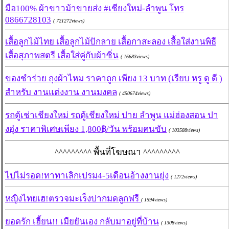
มือ100% ผ้าขาวม้าขายส่ง #เชียงใหม่-ลำพูน โทร
0866728103
( 721272views)
เสื้อลูกไม้ไทย เสื้อลูกไม้ปักลาย เสื้อกาสะลอง เสื้อใส่งานพิธี
เสื้อสุภาพสตรี เสื้อใส่คู่กับผ้าซิ่น
( 16683views)
ของชำร่วย ถุงผ้าไหม ราคาถูก เพียง 13 บาท (เรียบ หรู ดู ดี )
สำหรับ งานแต่งงาน งานมงคล
( 450674views)
รถตู้เช่าเชียงใหม่ รถตู้เชียงใหม่ ปาย ลำพูน แม่ฮ่องสอน ปา
งอุ๋ง ราคาพิเศษเพียง 1,800฿/วัน พร้อมคนขับ
( 103588views)
^^^^^^^^^ พื้นที่โฆษณา ^^^^^^^^^
ไปไม่รอด!ทาทาเลิกเปรม4-5เดือนอ้างงานยุ่ง
( 1272views)
หญิงไทยเฮ!ตรวจมะเร็งปากมดลูกฟรี
( 1594views)
ยอดรัก เฮี้ยน!! เมียยันเอง กลับมาอยู่ที่บ้าน
( 1308views)