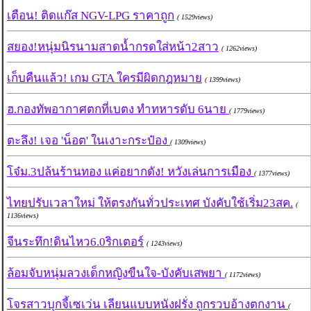
เตือน! ติดแก๊ส NGV-LPG ราคาถูก
( 1529views)
สยอง!หนุ่มนิรนามสาดน้ำกรดใส่หน้า2สาว
( 1262views)
เก็บคืนแล้ว! เกม GTA ใครมีผิดกฎหมาย
( 1399views)
ฮ.กองทัพอากาศตกที่เบตง ทำทหารดับ 6นาย
( 1779views)
ตะลึง! เจอ 'น็อต' ในเงาะกระป๋อง
( 1309views)
โจ๋ม.3ปล้นร้านทอง แค่อยากดัง! หวังเล่นการเมือง
( 1377views)
ไทยปรับเวลาใหม่ ให้ตรงกันทั่วประเทศ บังคับใช้เริ่ม23สค.
(
1136views)
จีนระทึก!ดินไหว6.0ริกเตอร์
( 1243views)
ล้อมจับหนุ่มลวงเด็กหญิงขืนใจ-บังคับเสพยา
( 1172views)
โจรสาวบุกจี้เซเว่น เลียนแบบหนังฝรั่ง ถูกรวบอ้างตกงาน
(