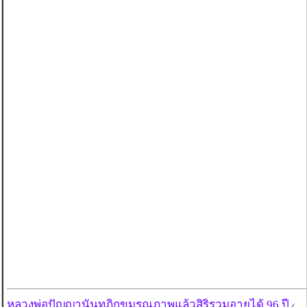
หลวงพ่อปัญญานันทภิกขุมรณภาพแล้วสิริรวมอายุได้ 96 ปี
(