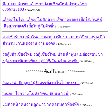
มือ100% ผ้าขาวม้าขายส่ง #เชียงใหม่-ลำพูน โทร
0866728103
( 720720views)
เสื้อลูกไม้ไทย เสื้อลูกไม้ปักลาย เสื้อกาสะลอง เสื้อใส่งานพิธี
เสื้อสุภาพสตรี เสื้อใส่คู่กับผ้าซิ่น
( 16675views)
ของชำร่วย ถุงผ้าไหม ราคาถูก เพียง 13 บาท (เรียบ หรู ดู ดี )
สำหรับ งานแต่งงาน งานมงคล
( 450657views)
รถตู้เช่าเชียงใหม่ รถตู้เชียงใหม่ ปาย ลำพูน แม่ฮ่องสอน ปา
งอุ๋ง ราคาพิเศษเพียง 1,800฿/วัน พร้อมคนขับ
( 103572views)
^^^^^^^^^ พื้นที่โฆษณา ^^^^^^^^^
"หลวงพ่อปัญญา" ผู้รังสรรค์งานในโลกธรรมะ
( 1722views)
'หน่อย' ใจกว้าง ไม่หึง 'เคน' จับนม 'เจนี่'
( 2045views)
แม่หัวหน้าคนงานถูกฆ่าปาดคอดับคาห้องพัก
( 1148views)