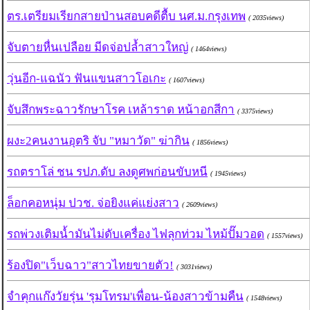
ตร.เตรียมเรียกสายป่านสอบคดีตื้บ นศ.ม.กรุงเทพ
( 2035views)
จับตายหื่นเปลือย มีดจ่อปล้ำสาวใหญ่
( 1464views)
วุ่นอีก-แฉนัว ฟันแขนสาวโอเกะ
( 1607views)
จับสึกพระฉาวรักษาโรค เหล้าราด หน้าอกสีกา
( 3375views)
ผงะ2คนงานอุตริ จับ "หมาวัด" ฆ่ากิน
( 1856views)
รถตราโล่ ชน รปภ.ดับ ลงดูศพก่อนขับหนี
( 1945views)
ล็อกคอหนุ่ม ปวช. จ่อยิงแค่แย่งสาว
( 2609views)
รถพ่วงเติมน้ำมันไม่ดับเครื่อง ไฟลุกท่วม ไหม้ปั๊มวอด
( 1557views)
ร้องปิด"เว็บฉาว"สาวไทยขายตัว!
( 3031views)
จำคุกแก๊งวัยรุ่น 'รุมโทรม'เพื่อน-น้องสาวข้ามคืน
( 1548views)