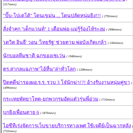
1517views)
"ปั๊บ-โปเตโต้" โดนเขม่น ... โดนปลัดหนุ่มยิง!!!
( 2795views)
สั่งจำคุก ''เด็กแวนท์'' 1 เดือนพ่อ-แม่รู้ร้องไห้ระงม
( 2998views)
'เดวิด อินธี' วอน 'ไทยรัฐ' ช่วยตาม พ่อบังเกิดเกล้า
( 1364views)
นักบอลทีมชาติ ฉกของเซเว่น
( 1948views)
ตร.สากลแฉภาพ"ไอ้หื่น"ล่าทั่วโลก
( 1208views)
ปิดคดีฆ่ารองผอ.ร.ร. รวบ 3 โจ๋นักฆ่า!?! อ้างรับงานหนุ่มคู่ขา
(
1499views)
กระเทยพัทยาโหด-ยกพวกรุมอัดแต๋วรุ่นพี่อ่วม
( 1710views)
บุกยิงเพื่อนตาย 6
( 1870views)
ไอซีทีเร่งจัดการเว็บขายบริการทางเพศ ใช้เจดีย์เป็นฉากหลัง
(
2733views)