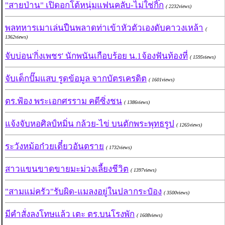
"สายป่าน" เปิดอกโต้หนุ่มแฟนคลับ-ไม่ใช่กิ๊ก
( 2232views)
พลทหารเมาเล่นปืนพลาดท่าเข้าหัวตัวเองดับคาวงเหล้า
(
1362views)
จับบ่อน'กิ่งเพชร' นักพนันเกือบร้อย น.1จ้องฟันท้องที่
( 1595views)
จับเด็กปั๊มแสบ รูดข้อมูล จากบัตรเครดิต
( 1601views)
ตร.ฟ้อง พระเอกศรราม คดีซิ่งชน
( 1386views)
แจ้งจับหอศิลป์หมิ่น กล้วย-ไข่ บนตักพระพุทธรูป
( 1265views)
ระวังหม้อก๋วยเตี๋ยวอันตราย
( 1732views)
สาวแขนขาดขายมะม่วงเลี้ยงชีวิต
( 1397views)
"สามแม่ครัว"รับผิด-แมลงอยู่ในปลากระป๋อง
( 3500views)
มีคำสั่งลงโทษแล้ว เตะ ตร.บนโรงพัก
( 1608views)