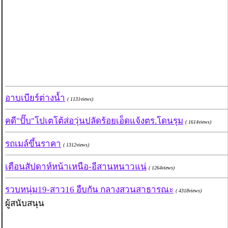
อาบเบียร์ต่างน้ำ
( 1131views)
คดี"ปั๊บ"โปเตโต้ส่อวุ่นปลัดร้อยเอ็ดแจ้งตร.โดนรุม
( 1614views)
รถเมล์ขึ้นราคา
( 1312views)
เตือนสัปดาห์หน้าเหนือ-อีสานหนาวแน่
( 1264views)
รวบหนุ่ม19-สาว16 อืบกัน กลางสวนสาธารณะ
( 4318views)
ผู้สนับสนุน