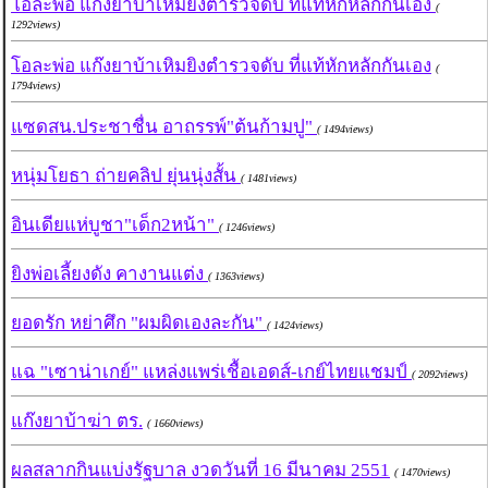
โอละพ่อ แก๊งยาบ้าเหิมยิงตำรวจดับ ที่แท้หักหลักกันเอง
(
1292views)
โอละพ่อ แก๊งยาบ้าเหิมยิงตำรวจดับ ที่แท้หักหลักกันเอง
(
1794views)
แซดสน.ประชาชื่น อาถรรพ์"ต้นก้ามปู"
( 1494views)
หนุ่มโยธา ถ่ายคลิป ยุ่นนุ่งสั้น
( 1481views)
อินเดียแห่บูชา"เด็ก2หน้า"
( 1246views)
ยิงพ่อเลี้ยงดัง คางานแต่ง
( 1363views)
ยอดรัก หย่าศึก "ผมผิดเองละกัน"
( 1424views)
แฉ "เซาน่าเกย์" แหล่งแพร่เชื้อเอดส์-เกย์ไทยแชมป์
( 2092views)
แก๊งยาบ้าฆ่า ตร.
( 1660views)
ผลสลากกินแบ่งรัฐบาล งวดวันที่ 16 มีนาคม 2551
( 1470views)