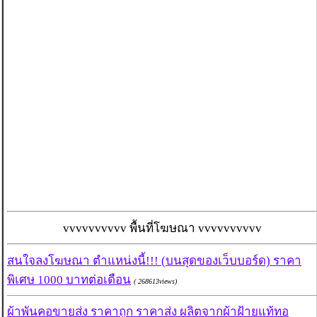
vvvvvvvvvv พื้นที่โฆษณา vvvvvvvvvv
สนใจลงโฆษณา ตำแหน่งนี้!!! (บนสุดของเว็บบอร์ด) ราคา
พิเศษ 1000 บาทต่อเดือน
( 268613views)
ผ้าพันคอขายส่ง ราคาถูก ราคาส่ง ผลิตจากผ้าฝ้ายแท้ทอ