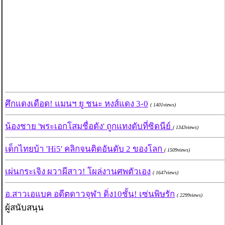
ศึกแดงเดือด! แมนฯ ยู ชนะ หงส์แดง 3-0
( 1401views)
น้องชาย 'พระเอกโสมชื่อดัง' ถูกแทงดับที่ซิดนีย์
( 1343views)
เด็กไทยบ้า 'Hi5' คลิกจนติดอันดับ 2 ของโลก
( 1509views)
เผ่นกระเจิง ผวาผีสาว! โผล่งานศพตัวเอง
( 1647views)
อ.สาวเอแบค อดีตดาวจุฬา ดิ่ง10ชั้น! เซ่นพิษรัก
( 2299views)
ผู้สนับสนุน