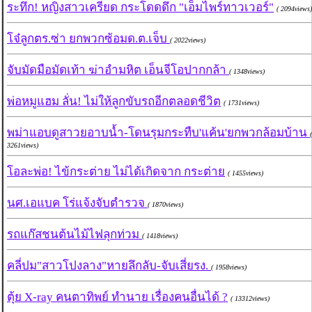
ระทึก! หญิงสาวเครียด กระโดดดึก "เอ็มไพร์ทาวเวอร์"
( 2094views)
โจ๋ลูกตร.ซ่า ยกพวกซ้อมด.ต.เจ็บ
( 2022views)
จับมัดมือมัดเท้า ฆ่าอำมหิต เอ็นจีโอปากกล้า
( 1348views)
พ่อหมูแฮม ลั่น! ไม่ให้ลูกขับรถอีกตลอดชีวิต
( 1731views)
พม่าแอบดูสาวยอาบน้ำ-โดนรุมกระทืบ'แค้น'ยกพวกล้อมบ้าน
(
3261views)
โอละพ่อ! ไข้กระต่าย ไม่ได้เกิดจาก กระต่าย
( 1455views)
นศ.เอแบค โร่แจ้งจับตำรวจ
( 1870views)
รถแก๊สชนต้นไม้ไฟลุกท่วม
( 1418views)
คลี่ปม"สาวโปงลาง"หายลึกลับ-จับเสี่ยรง.
( 1958views)
ตุ้ย X-ray คนตาทิพย์ ทำนาย เรื่องคนอื่นได้ ?
( 13312views)