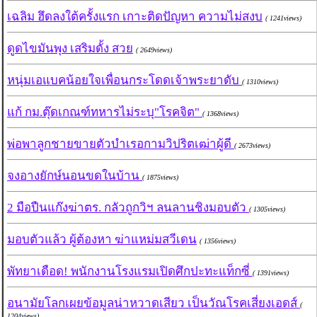
เฉลิม ฮึดลงใต้ครั้งแรก เกาะติดปัญหา ความไม่สงบ
( 1241views)
ดูดไขมันพุง เสริมดั้ง สวย
( 2649views)
หนุ่มเอแบคน้อยใจเพื่อนกระโดดเจ้าพระยาดับ
( 1310views)
แก้ กม.ตุ๊ดเกณฑ์ทหารไม่ระบุ"โรคจิต"
( 1368views)
พ่อพาลูกชายขายตัวบำเรอกามวิปริตเฒ่าผู้ดี
( 2673views)
จงอางยักษ์นอนขดในบ้าน
( 1875views)
2 มือปืนแก๊งฆ่าตร. กลัวถูกวิฯ ลนลานชิงมอบตัว
( 1305views)
มอบตัวแล้ว ผู้ต้องหา ฆ่าแหม่มสวีเดน
( 1356views)
พัทยาเดือด! พนักงานโรงแรมเปิดศึกปะทะแท็กซี่
( 1391views)
อนามัยโลกเผยข้อมูลน่าหวาดเสียว เป็นวัณโรคเสี่ยงเอดส์
(
1204views)