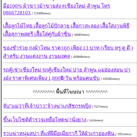
มือ100% ผ้าขาวม้าขายส่ง #เชียงใหม่-ลำพูน โทร
0866728103
( 721009views)
เสื้อลูกไม้ไทย เสื้อลูกไม้ปักลาย เสื้อกาสะลอง เสื้อใส่งานพิธี
เสื้อสุภาพสตรี เสื้อใส่คู่กับผ้าซิ่น
( 16683views)
ของชำร่วย ถุงผ้าไหม ราคาถูก เพียง 13 บาท (เรียบ หรู ดู ดี )
สำหรับ งานแต่งงาน งานมงคล
( 450668views)
รถตู้เช่าเชียงใหม่ รถตู้เชียงใหม่ ปาย ลำพูน แม่ฮ่องสอน ปา
งอุ๋ง ราคาพิเศษเพียง 1,800฿/วัน พร้อมคนขับ
( 103583views)
^^^^^^^^^ พื้นที่โฆษณา ^^^^^^^^^
จับ"แม่ว่าที่เจ้าบ่าว"จ้างฆ่าเภสัชกรหญิง
( 7527views)
ขึ้นเว็บไซต์ตำรวจเหยื่อโหดฆ่านั่งยาง
( 1414views)
รวบฆ่าหนุ่มสปา ที่แท้ฝีมือเมียกากี ให้ผัวเก่าย่องฟัน
( 1952views)