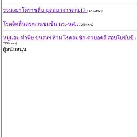
รวบเฒ่าโคราชหื่น ฉุดอนาจารดญ.13
( 1255views)
โรคจิตหื่นตระเวนข่มขืน นร.-นศ.
( 1268views)
หมูแฮม ทำพิษ ขนส่งฯ ห้าม โรคลมชัก-ตาบอดสี สอบใบขับขี่
(
2198views)
ผู้สนับสนุน