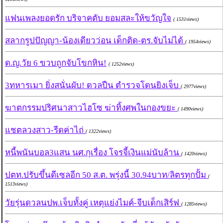
แฟนเพลงยอดรัก บริจาคตับ ยอมสละให้ขวัญใจ
( 1531views)
สลากรูปปัญญา-น้องเดียวว่อน เด็กติด-ตร.จับไม่ได้
( 1954views)
ด.ญ.วัย 6 ขวบถูกจับโขกหิน!
( 1252views)
3ทหารเมา ยิ่งสนั่นผับ! ดวลปืน ตำรวจโดนยิงเจ็บ
( 2977views)
ฆาตกรรมปริศนาสาวไฮโซ ฆ่าทิ้งศพในกองขยะ
( 1490views)
แชตลวงสาว-รีดค่าไถ่
( 1322views)
หนี้พนันบอล3แสน นศ.กุเรื่อง โจรจี้เงินแม่นับล้าน
( 1420views)
ปตท.ปรับขึ้นดีเซลอีก 50 ส.ต. พรุ่งนี้ 30.94บาท/ลิตรทุกปั้ม
(
1513views)
วัยรุ่นดวลนปพ.เจ็บทั้งคู่ เหตุแย่งไมค์-จีบเด็กเสิร์ฟ
( 1285views)