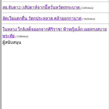
สธ.จับตา2-3สัปดาห์จากนี้หวั่นหวัด09ระบาด
( 1101views)
ลัตเวียแตกตื่น วัตถุประหลาด คล้ายอุกกาบาต
( 1615views)
ในหลวง ใกล้เสด็จออกจากศิริราช! ฟ้าหญิงเล็ก เผยทรงสบาย
พระทัย
( 1146views)
ผู้สนับสนุน