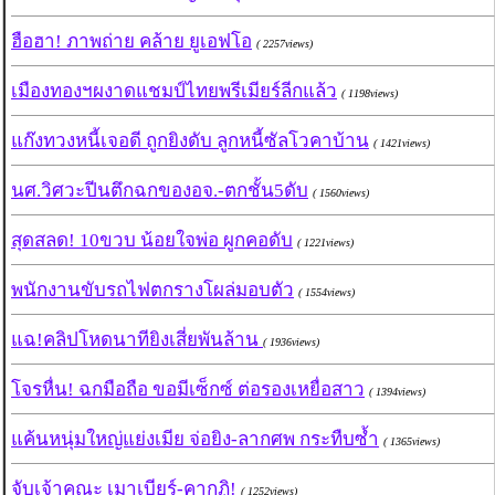
ฮือฮา! ภาพถ่าย คล้าย ยูเอฟโอ
( 2257views)
เมืองทองฯผงาดแชมป์ไทยพรีเมียร์ลีกแล้ว
( 1198views)
แก๊งทวงหนี้เจอดี ถูกยิงดับ ลูกหนี้ซัลโวคาบ้าน
( 1421views)
นศ.วิศวะปีนตึกฉกของอจ.-ตกชั้น5ดับ
( 1560views)
สุดสลด! 10ขวบ น้อยใจพ่อ ผูกคอดับ
( 1221views)
พนักงานขับรถไฟตกรางโผล่มอบตัว
( 1554views)
แฉ!คลิปโหดนาทียิงเสี่ยพันล้าน
( 1936views)
โจรหื่น! ฉกมือถือ ขอมีเซ็กซ์ ต่อรองเหยื่อสาว
( 1394views)
แค้นหนุ่มใหญ่แย่งเมีย จ่อยิง-ลากศพ กระทืบซ้ำ
( 1365views)
จับเจ้าคณะ เมาเบียร์-คากุฏิ!
( 1252views)