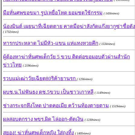
มือหั่นศพขอขมา รูปเหยื่อโหด ยอมชดใช้กรรม
( 1456views)
น้องมินต์ เผยนาทีเฉียดตาย คาดมือฆ่าสังกัดแก๊งยากูซ่าชื่อดัง
( 1732views)
ทารกประหลาด ไม่มีหัว-แขน แห่แทงหวยคึก
( 1534views)
ผู้ต้องหาฆ่าหั่นศพเด็กวัย 5 ขวบ ติดต่อขอมอบตัวผ่านสำนัก
ข่าวไทย
( 2196views)
รวบแม่เฒ่าวัยเฉียด80ริค้ายานรก
( 1256views)
ผบช.น.ไม่ฟันธง ดช.5ขวบ เป็นชาวเกาหลี
( 1149views)
ช่างกระจกหึงโหด ปาดคอเมีย คว้านท้องตายตาม
( 1519views)
ผลสอบตกราง พขร.ผิด ไล่ออก-ตัดเงิน
( 1230views)
สยอง! ฆ่าหั่นศพเด็กหญิง ใส่ถุงทิ้ง
( 1405views)