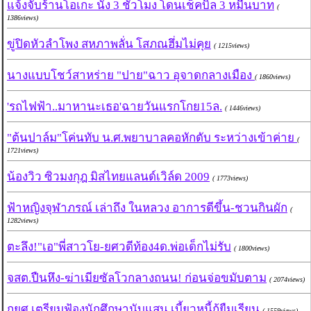
แจ้งจับร้านโอเกะ นั่ง 3 ชั่วโมง โดนเช็คบิล 3 หมื่นบาท
(
1386views)
ขู่ปิดหัวลำโพง สหภาพลั่น โสภณฮึ่มไม่คุย
( 1215views)
นางแบบโชว์สาหร่าย "ปาย"ฉาว อุจาดกลางเมือง
( 1860views)
'รถไฟฟ้า..มาหานะเธอ'ฉายวันแรกโกย15ล.
( 1446views)
"ต้นปาล์ม"โค่นทับ น.ศ.พยาบาลคอหักดับ ระหว่างเข้าค่าย
(
1721views)
น้องวิว ซิวมงกุฎ มิสไทยแลนด์เวิล์ด 2009
( 1773views)
ฟ้าหญิงจุฬาภรณ์ เล่าถึง ในหลวง อาการดีขึ้น-ชวนกินผัก
(
1282views)
ตะลึง!"เอ"พี่สาวโย-ยศวดีท้อง4ด.พ่อเด็กไม่รับ
( 1800views)
จสต.ปืนหึง-ฆ่าเมียซัลโวกลางถนน! ก่อนจ่อขมับตาม
( 2074views)
กยศ.เตรียมฟ้องนักศึกษานับแสน เบี้ยวหนี้กู้ยืมเรียน
( 1559views)