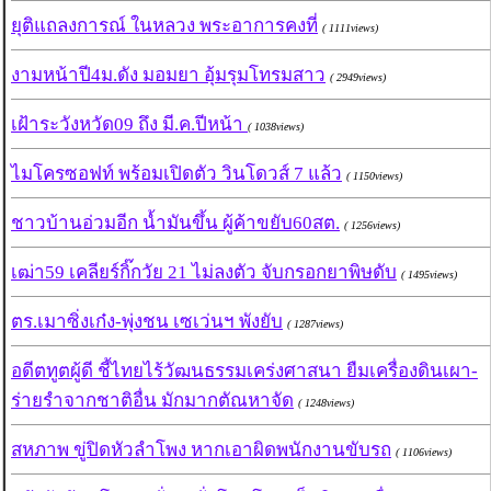
ยุติแถลงการณ์ ในหลวง พระอาการคงที่
( 1111views)
งามหน้าปี4ม.ดัง มอมยา อุ้มรุมโทรมสาว
( 2949views)
เฝ้าระวังหวัด09 ถึง มี.ค.ปีหน้า
( 1038views)
ไมโครซอฟท์ พร้อมเปิดตัว วินโดวส์ 7 แล้ว
( 1150views)
ชาวบ้านอ่วมอีก น้ำมันขึ้น ผู้ค้าขยับ60สต.
( 1256views)
เฒ่า59 เคลียร์กิ๊กวัย 21 ไม่ลงตัว จับกรอกยาพิษดับ
( 1495views)
ตร.เมาซิ่งเก๋ง-พุ่งชน เซเว่นฯ พังยับ
( 1287views)
อดีตทูตผู้ดี ชี้ไทยไร้วัฒนธรรมเคร่งศาสนา ยืมเครื่องดินเผา-
ร่ายรำจากชาติอื่น มักมากตัณหาจัด
( 1248views)
สหภาพ ขู่ปิดหัวลำโพง หากเอาผิดพนักงานขับรถ
( 1106views)