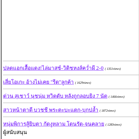
ปลดแอกเสื้อแดง!ไล่มาสช์-วิดิชหงส์คว่ำผี 2-0
( 1351views)
เสี่ยโอเกะ อ้างไม่เคย "รีด"ลูกค้า
( 1629views)
ด่วน สุเชาว์ นุชนุ่ม หวิดดับ หลังถูกลอบยิง 7 นัด
( 1466views)
สาวหน้าตาดี บวชชี พระตะบะแตก-บุกปล้ำ
( 1872views)
หนุ่มพิการสู้ยิบตา กัดงูหลาม โดนรัด-จนคลาย
( 1283views)
ผู้สนับสนุน