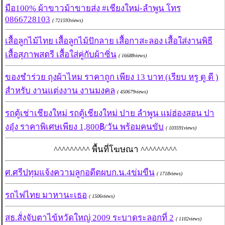
มือ100% ผ้าขาวม้าขายส่ง #เชียงใหม่-ลำพูน โทร
0866728103
( 721593views)
เสื้อลูกไม้ไทย เสื้อลูกไม้ปักลาย เสื้อกาสะลอง เสื้อใส่งานพิธี
เสื้อสุภาพสตรี เสื้อใส่คู่กับผ้าซิ่น
( 16688views)
ของชำร่วย ถุงผ้าไหม ราคาถูก เพียง 13 บาท (เรียบ หรู ดู ดี )
สำหรับ งานแต่งงาน งานมงคล
( 450679views)
รถตู้เช่าเชียงใหม่ รถตู้เชียงใหม่ ปาย ลำพูน แม่ฮ่องสอน ปา
งอุ๋ง ราคาพิเศษเพียง 1,800฿/วัน พร้อมคนขับ
( 103591views)
^^^^^^^^^ พื้นที่โฆษณา ^^^^^^^^^
ศ.ศรีปทุมแจ้งความลูกอดีตผบก.น.4ข่มขืน
( 1718views)
รถไฟไทย มาหานะเธอ
( 1506views)
สธ.สั่งจับตาไข้หวัดใหญ่ 2009 ระบาดระลอกที่ 2
( 1102views)