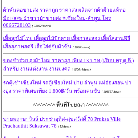
ผ้าพันคอขายส่ง ราคาถูก ราคาส่ง ผลิตจากผ้าฝ้ายแท้ทอ
มือ100% ผ้าขาวม้าขายส่ง #เชียงใหม่-ลำพูน โทร
0866728103
( 720527views)
เสื้อลูกไม้ไทย เสื้อลูกไม้ปักลาย เสื้อกาสะลอง เสื้อใส่งานพิธี
เสื้อสุภาพสตรี เสื้อใส่คู่กับผ้าซิ่น
( 16664views)
ของชำร่วย ถุงผ้าไหม ราคาถูก เพียง 13 บาท (เรียบ หรู ดู ดี )
สำหรับ งานแต่งงาน งานมงคล
( 450644views)
รถตู้เช่าเชียงใหม่ รถตู้เชียงใหม่ ปาย ลำพูน แม่ฮ่องสอน ปา
งอุ๋ง ราคาพิเศษเพียง 1,800฿/วัน พร้อมคนขับ
( 103557views)
^^^^^^^^^ พื้นที่โฆษณา ^^^^^^^^^
ขายพฤกษาวิลล์ ประชาอุทิศ-สุขสวัสดิ์ 78 Pruksa Ville
Prachauthit Suksawat 78
( 53views)