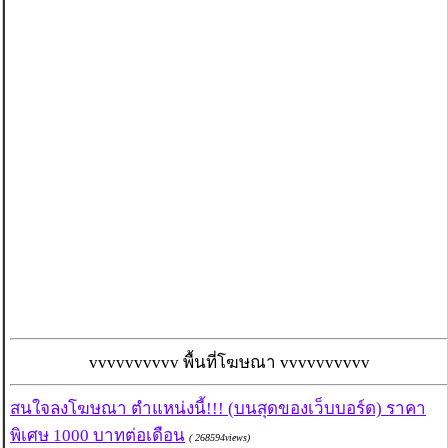
vvvvvvvvvv พื้นที่โฆษณา vvvvvvvvvv
สนใจลงโฆษณา ตำแหน่งนี้!!! (บนสุดของเว็บบอร์ด) ราคา
พิเศษ 1000 บาทต่อเดือน
( 268594views)