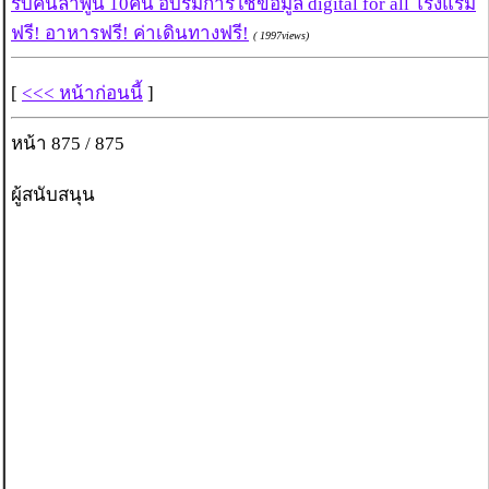
รับคนลำพูน 10คน อบรมการใช้ข้อมูล digital for all โรงแรม
ฟรี! อาหารฟรี! ค่าเดินทางฟรี!
( 1997views)
[
<<< หน้าก่อนนี้
]
หน้า 875 / 875
ผู้สนับสนุน