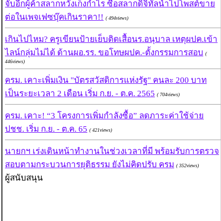
จับอีกผู้ค้าสลากหวังเก็งกำไร ซื้อสลากดิจิทัลนำไปโพสต์ขาย
ต่อในเพจเฟซบุ๊คเกินราคา!!
( 494views)
เกินไปไหม? ครูเขียนป้ายเย็บติดเสื้อนร.อนุบาล เหตุผปค.เข้า
ไลน์กลุ่มไม่ได้ ด้านผอ.รร. ขอโทษผปค.-ตั้งกรรมการสอบ
(
446views)
ครม. เคาะเพิ่มเงิน "บัตรสวัสดิการแห่งรัฐ" คนละ 200 บาท
เป็นระยะเวลา 2 เดือน เริ่ม ก.ย. - ต.ค. 2565
( 704views)
ครม. เคาะ! “3 โครงการเพิ่มกำลังซื้อ” ลดภาระค่าใช้จ่าย
ปชช. เริ่ม ก.ย. - ต.ค. 65
( 421views)
นายกฯ เร่งเดินหน้าทำงานในช่วงเวลาที่มี พร้อมรับการตรวจ
สอบตามกระบวนการยุติธรรม ยังไม่คิดปรับ ครม
( 352views)
ผู้สนับสนุน