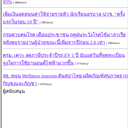
95%
( 466views)
เพิ่มเงินอุดหนุนค่าใช้จ่ายรายหัว นักเรียนอรุบาล-ปวช. “ครั้ง
แรกในรอบ 10 ปี”
( 585views)
กรมควบคุมโรค เตือนประชาชน ฤดูฝนระวังโรคไข้มาลาเรีย
หลังพบรายงานผู้ป่วยขณะนี้เพิ่มจากปีก่อน 2.6 เท่า
( 296views)
ครม. เคาะ ลดภาษีประจำปีรถ EV 1 ปี นับแต่วันที่จดทะเบียน
จูงใจการใช้ยานยนต์ไฟฟ้ามากขึ้น
( 377views)
สธ. หนุน Wellness tourism ดันสปาไทย ผลิตภัณฑ์สุขภาพจาก
กัญชงและกัญชา
( 347views)
ผู้สนับสนุน