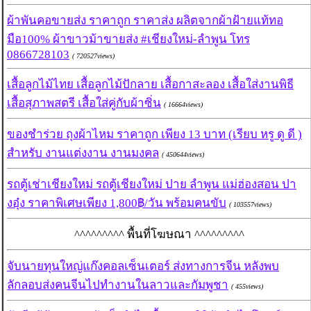
ผ้าพันคอขายส่ง ราคาถูก ราคาส่ง ผลิตจากผ้าฝ้ายแท้ทอ
มือ100% ผ้าขาวม้าขายส่ง #เชียงใหม่-ลำพูน โทร
0866728103
( 720527views)
เสื้อลูกไม้ไทย เสื้อลูกไม้ปักลาย เสื้อกาสะลอง เสื้อใส่งานพิธี
เสื้อสุภาพสตรี เสื้อใส่คู่กับผ้าซิ่น
( 16664views)
ของชำร่วย ถุงผ้าไหม ราคาถูก เพียง 13 บาท (เรียบ หรู ดู ดี )
สำหรับ งานแต่งงาน งานมงคล
( 450644views)
รถตู้เช่าเชียงใหม่ รถตู้เชียงใหม่ ปาย ลำพูน แม่ฮ่องสอน ปา
งอุ๋ง ราคาพิเศษเพียง 1,800฿/วัน พร้อมคนขับ
( 103557views)
^^^^^^^^^ พื้นที่โฆษณา ^^^^^^^^^
จับนายทุนใหญ่แก๊งคอลเซ็นเตอร์ ส่งทางการจีน หลังพบ
ลักลอบส่งคนจีนไปทำงานในลาวและกัมพูชา
( 455views)