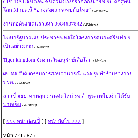
GISTDA แจ้งเตือน ชิ้นส่วนของจรวดลองมาร์ช 5บี ตกสู่พื้น
โลก 31 ก.ค.นี้ “อาจส่งผลกระทบกับไทย”
( 1343views)
งานท่อตันเขตแสวงหา 0984637842
( 272views)
โฆษกรัฐบาลเผย ประชาขนพอใจโครงการคนละครึ่งเฟส 5
เป็นอย่างมาก
( 421views)
Tiger kingdom จัดงานวันอนุรักษ์เสือโลก
( 394views)
ผบ.ทอ.สั่งตั้งกรรมการสอบสวนกรณี นจอ.รุมทำร้ายร่างกาย
นรต.
( 533views)
สาวขี่ จยย. ตกหลุม ถนนตัดใหม่ รพ.ลำพูน-เหมืองง่า ได้รับ
บาดเจ็บ
( 871views)
[
<<< หน้าก่อนนี้
] [
หน้าถัดไป >>>
]
หน้า 771 / 875