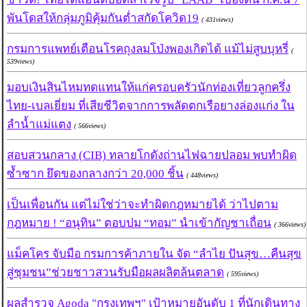
พันโดสให้กลุ่มภูมิคุ้มกันต่ำสกัดโควิด19
( 431views)
กรมการแพทย์เตือนโรคถุงลมโป่งพองเกิดได้ แม้ไม่สูบบุหรี่
(
539views)
มอบเงินสินไหมทดแทนให้แก่ครอบครัวนักท่องเที่ยวลูกครึ่ง
ไทย-เบลเยี่ยม ที่เสียชีวิตจากการพลัดตกเรือยางล่องแก่ง ใน
ลำน้ำแม่แตง
( 566views)
สอบสวนกลาง (CIB) ทลายโกดังถ่านไฟฉายปลอม พบทำผิด
ซ้ำซาก ยึดของกลางกว่า 20,000 ชิ้น
( 448views)
เป็นเพื่อนกัน แต่ไม่ใช่ว่าจะทำผิดกฎหมายได้ ว่าไปตาม
กฎหมาย ! “อนุทิน” ตอบปม “ทอม” นำเข้ากัญชาเถื่อน
( 366views)
แม็คโคร จับมือ กรมการค้าภายใน จัด “ลำไย ปันสุข…คืนสุข
สู่ชุมชน”ช่วยชาวสวนรับมือผลผลิตล้นตลาด
( 595views)
ผลสำรวจ Agoda "กรุงเทพฯ" เป้าหมายอันดับ 1 ที่นักเดินทาง