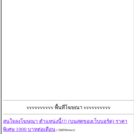
vvvvvvvvvv พื้นที่โฆษณา vvvvvvvvvv
สนใจลงโฆษณา ตำแหน่งนี้!!! (บนสุดของเว็บบอร์ด) ราคา
พิเศษ 1000 บาทต่อเดือน
( 268594views)