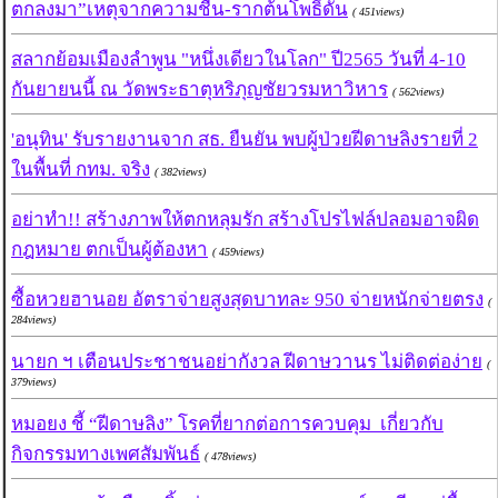
ตกลงมา”เหตุจากความชื้น-รากต้นโพธิ์ดัน
( 451views)
สลากย้อมเมืองลำพูน "หนึ่งเดียวในโลก" ปี2565 วันที่ 4-10
กันยายนนี้ ณ วัดพระธาตุหริภุญชัยวรมหาวิหาร
( 562views)
'อนุทิน' รับรายงานจาก สธ. ยืนยัน พบผู้ป่วยฝีดาษลิงรายที่ 2
ในพื้นที่ กทม. จริง
( 382views)
อย่าทำ!! สร้างภาพให้ตกหลุมรัก สร้างโปรไฟล์ปลอมอาจผิด
กฎหมาย ตกเป็นผู้ต้องหา
( 459views)
ซื้อหวยฮานอย อัตราจ่ายสูงสุดบาทละ 950 จ่ายหนักจ่ายตรง
(
284views)
นายก ฯ เตือนประชาชนอย่ากังวล ฝีดาษวานร ไม่ติดต่อง่าย
(
379views)
หมอยง ชี้ “ฝีดาษลิง” โรคที่ยากต่อการควบคุม เกี่ยวกับ
กิจกรรมทางเพศสัมพันธ์
( 478views)