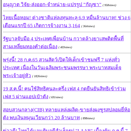
อนุญาต วิจัย-ส่งออก-จำหน่าย-แปรรูป ”กัญชา”
( 958views)
ไทยเนื้อหอม! ต่างชาติแห่ลงทุนทะลุ 6.9 หมื่นล้านบาท! ช่วง 6
เดือนแรกปี 65 เกิดการจ้างงาน 3,164
( 364views)
รัฐบาลจับมือ 4 ประเทศเพื่อนบ้าน กวาดล้างยาเสพติดพื้นที่
สามเหลี่ยมทองคำต่อเนื่อง
( 403views)
พรุ่งนี้! 28 ก.ค.65 สวนสัตว์เปิดให้เด็กเข้าชมฟรี 7 แห่งทั่ว
ประเทศ เนื่องในวันเฉลิมพระชนมพรรษา พระบาทสมเด็จ
พระเจ้าอยู่หัว
( 1826views)
19 ส.ค.นี้! คนใช้สิทธิคนละครึ่ง เฟส 4 กดยืนยันสิทธิเข้าร่วม
เฟส 5 ผ่านแอปเป๋าตัง
( 691views)
สอบสวนกลาง(CIB) ทลายแหล่งผลิต-ขายส่งผงชูรสปลอมยี่ห้อ
ดัง พบเงินหมุนเวียนกว่า 20 ล้านบาท
( 898views)
ข่าวดี! ไทยได้แอนติบอดีสำเร็จรูป "LAAB" เบื้องต้น ก.ค.นี้ 7