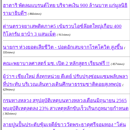
ฮาตาริ พัดลมแบรนด์ไทย บริจาคเงิน 900 ล้านบาท แก่มูลนิธิ
รามาธิบดีฯ
( 866views)
ด่านตรวจยาเสพติดภาค5 เข้มรวบไอซ์ล๊อตใหญ่เกือบ 400
กิโลกรัม ยาบ้า 3 แสนเม็ด
( 911views)
นายกฯ ห่วงยอดเสียชีวิต - ปอดอักเสบจากโรคโควิด สูงขึ้น
(
335views)
คณะพยาบาลศาสตร์ มช. เปิด 2 หลักสูตร เรียนฟรี !!
( 857views)
ผู้ว่าฯ เชียงใหม่ สั่งทุกหน่วย ดีเดย์ ปรับปรุงซ่อมแซมพลับพลา
ที่ประทับ บริเวณเส้นทางเดินศึกษาธรรมชาติดอยสุเทพปุย
(
629views)
กรมทางหลวง สรุปอุบัติเหตุบนทางหลวงเดือนมิถุนายน 2565
พบอุบัติเหตุลดลง 23% สาเหตุหลักขับเร็วเกินกฎหมายกำหนด
( 365views)
ลายปูนปั้นประดับซุ้มเจดีย์ขาววัดพระธาตุศรีจอมทอง “โค่น