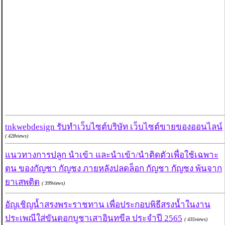
tnkwebdesign รับทำเว็บไซต์บริษัท เว็บไซต์ขายของออนไลน์
( 428views)
แนวทางการปลูก นำเข้า และนำเข้า/นำติดตัวเพื่อใช้เฉพาะ
ตน ของกัญชา กัญชง ภายหลังปลดล็อก กัญชา กัญชง พ้นจาก
ยาเสพติด
( 399views)
อัญเชิญน้ำสรงพระราชทาน เพื่อประกอบพิธีสรงน้ำในงาน
ประเพณีใส่ขันดอกบูชาเสาอินทขีล ประจำปี 2565
( 435views)