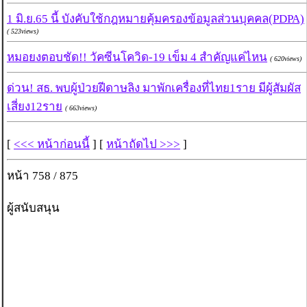
1 มิ.ย.65 นี้ บังคับใช้กฎหมายคุ้มครองข้อมูลส่วนบุคคล(PDPA)
( 523views)
หมอยงตอบชัด!! วัคซีนโควิด-19 เข็ม 4 สำคัญแค่ไหน
( 620views)
ด่วน! สธ. พบผู้ป่วยฝีดาษลิง มาพักเครื่องที่ไทย1ราย มีผู้สัมผัส
เสี่ยง12ราย
( 663views)
[
<<< หน้าก่อนนี้
] [
หน้าถัดไป >>>
]
หน้า 758 / 875
ผู้สนับสนุน