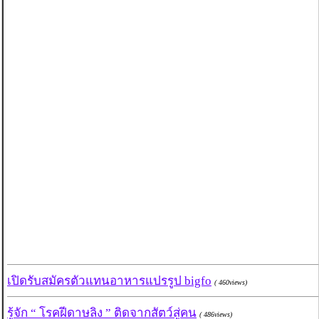
เปิดรับสมัครตัวแทนอาหารแปรรูป bigfo
( 460views)
รู้จัก “ โรคฝีดาษลิง ” ติดจากสัตว์สู่คน
( 486views)