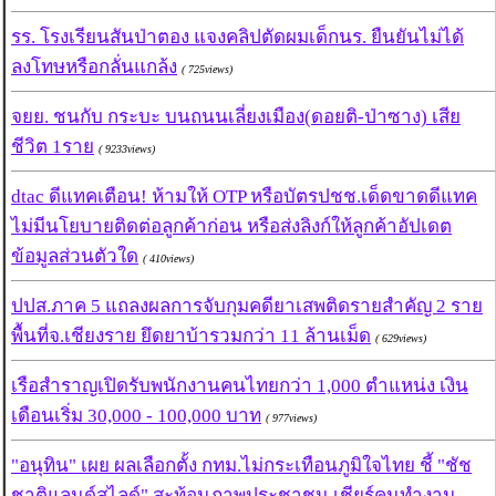
รร. โรงเรียนสันป่าตอง แจงคลิปตัดผมเด็กนร. ยืนยันไม่ได้
ลงโทษหรือกลั่นแกล้ง
( 725views)
จยย. ชนกับ กระบะ บนถนนเลี่ยงเมือง(ดอยติ-ป่าซาง) เสีย
ชีวิต 1ราย
( 9233views)
dtac ดีแทคเตือน! ห้ามให้ OTP หรือบัตรปชช.เด็ดขาดดีแทค
ไม่มีนโยบายติดต่อลูกค้าก่อน หรือส่งลิงก์ให้ลูกค้าอัปเดต
ข้อมูลส่วนตัวใด
( 410views)
ปปส.ภาค 5 แถลงผลการจับกุมคดียาเสพติดรายสำคัญ 2 ราย
พื้นที่จ.เชียงราย ยึดยาบ้ารวมกว่า 11 ล้านเม็ด
( 629views)
เรือสำราญเปิดรับพนักงานคนไทยกว่า 1,000 ตำแหน่ง เงิน
เดือนเริ่ม 30,000 - 100,000 บาท
( 977views)
"อนุทิน" เผย ผลเลือกตั้ง กทม.ไม่กระเทือนภูมิใจไทย ชี้ "ชัช
ชาติแลนด์สไลด์" สะท้อนภาพประชาชน เชียร์คนทำงาน