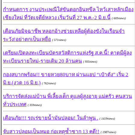
กำหนดการ งานประเพณีใส่ขันดอกอินทขีล ไหว้เสาหลักเมือง
เชียงใหม่ ที่วัดเจดีย์หลวง เริ่มวันที่ 27 พ.ค.-2 มิ.ย.นี้
( 603views)
เตือนภัยมิจฉาชีพ หลอกอ้างช่วยเหลือผู้ต้องขังในเรือนจำ
ระวัง!อย่าตกเป็นเหยื่อ
( 571views)
เตรียมเปิดลงทะเบียนบัตรสวัสดิการแห่งรัฐ ส.ค.นี้! คาดมีผู้ลง
ทะเบียนรายใหม่-รายเดิม 20 ล้านคน
( 935views)
กองสบากพร้อม!! ขายหวย80บาท ผ่านแอป “เป๋าตัง” เริ่ม 2
มิ.ย.(งวด 16 มิ.ย.)
( 762views)
บริการจัดส่งแม่บ้าน พี่เลี้ยงเด็ก ดูแลผู้สูงอายุ แม่ครัว คนสวน
ทั่วประเทศ
( 359views)
เตือนภัย!!! รถเร่ขายน้ำมันปลอม! ในลำพูน .
( 1419views)
จับสาวปลอมเป็นหมอ ก่อเหตุซ้ำซาก 13 คดี!!
( 1987views)