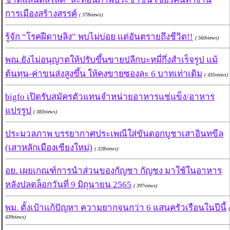
การเมืองสร้างสรรค์
( 378views)
รู้จัก “โรคฝีดาษลิง” พบไม่บ่อย แต่อันตรายถึงชีวิต!!
( 560views)
พณ.ยังไม่อนุญาตให้ปรับขึ้นขายปลีกบะหมี่กึ่งสำเร็จรูป แม้
ต้นทุน-ค่าขนส่งสูงขึ้น ให้คงขายซองละ 6 บาทเท่าเดิม
( 435views)
bigfo เปิดรับสมัครตัวแทนจำหน่ายอาหารแช่แข็ง/อาหาร
แปรรูป
( 383views)
ประมวลภาพ บรรยากาศประเพณีใส่ขันดอกบูชาเสาอินทขีล
(เสาหลักเมืองเชียงใหม่)
( 328views)
อย. เผยเกณฑ์การนำส่วนของกัญชา กัญชง มาใช้ในอาหาร
หลังปลดล็อกวันที่ 9 มิถุนายน 2565
( 397views)
พม. ตั้งเป้าแก้ปัญหา ความยากจนกว่า 6 แสนครัวเรือนในปีนี้
(
439views)