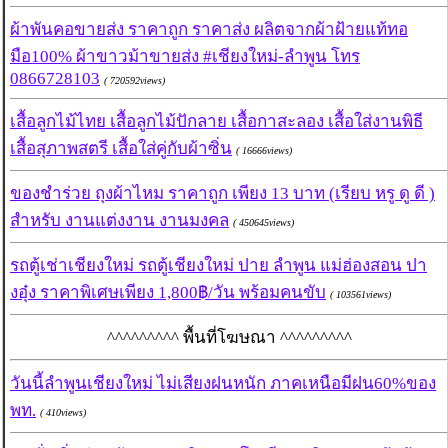
ผ้าพันคอขายส่ง ราคาถูก ราคาส่ง ผลิตจากผ้าฝ้ายแท้ทอ
มือ100% ผ้าขาวม้าขายส่ง #เชียงใหม่-ลำพูน โทร
0866728103
( 720592views)
เสื้อลูกไม้ไทย เสื้อลูกไม้ปักลาย เสื้อกาสะลอง เสื้อใส่งานพิธี
เสื้อสุภาพสตรี เสื้อใส่คู่กับผ้าซิ่น
( 16666views)
ของชำร่วย ถุงผ้าไหม ราคาถูก เพียง 13 บาท (เรียบ หรู ดู ดี )
สำหรับ งานแต่งงาน งานมงคล
( 450645views)
รถตู้เช่าเชียงใหม่ รถตู้เชียงใหม่ ปาย ลำพูน แม่ฮ่องสอน ปา
งอุ๋ง ราคาพิเศษเพียง 1,800฿/วัน พร้อมคนขับ
( 103561views)
^^^^^^^^^ พื้นที่โฆษณา ^^^^^^^^^
วันนี้ลำพูนเชียงใหม่ ไม่เสียงฝนหนัก ภาคเหนือมีฝน60%ของ
พท.
( 410views)