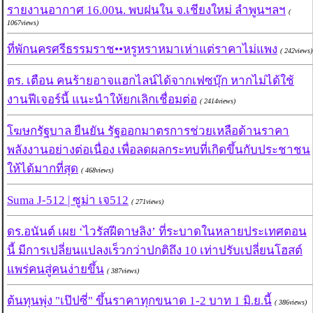
รายงานอากาศ 16.00น. พบฝนใน จ.เชียงใหม่ ลำพูนฯลฯ
(
1067views)
ที่พักนครศรีธรรมราช••หรูหราหมาเห่าแต่ราคาไม่แพง
( 242views)
ตร. เตือน คนร้ายอาจแฮกไลน์ได้จากเฟซบุ๊ก หากไม่ได้ใช้
งานฟีเจอร์นี้ แนะนำให้ยกเลิกเชื่อมต่อ
( 2414views)
โฆษกรัฐบาล ยืนยัน รัฐออกมาตรการช่วยเหลือด้านราคา
พลังงานอย่างต่อเนื่อง เพื่อลดผลกระทบที่เกิดขึ้นกับประชาชน
ให้ได้มากที่สุด
( 468views)
Suma J-512 | ซูม่า เจ512
( 271views)
ดร.อนันต์ เผย ‘ไวรัสฝีดาษลิง’ ที่ระบาดในหลายประเทศตอน
นี้ มีการเปลี่ยนแปลงเร็วกว่าปกติถึง 10 เท่าปรับเปลี่ยนโฮสต์
แพร่คนสู่คนง่ายขึ้น
( 387views)
ต้นทุนพุ่ง "เป๊ปซี่" ขึ้นราคาทุกขนาด 1-2 บาท 1 มิ.ย.นี้
( 386views)