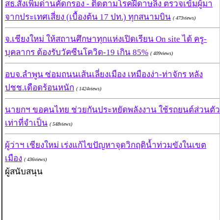
สธ.สั่งเพิ่มด่านคัดกรอง - ติดตามโรคฝีดาษลิง ตรวจเข้มผู้มา
จากประเทศเสี่ยง (เบื้องต้น 17 ปท.) ทุกสนามบิน
( 473views)
จ.เชียงใหม่ ให้สถานศึกษาทุกแห่งเปิดเรียน On site ได้ ครู-
บุคลากร ต้องรับวัคซีนโควิด-19 เกิน 85%
( 409views)
อบจ.ลำพูน ซ่อมถนนเส้นเลี่ยงเมือง เหมืองง่า-ท่าจักร หลัง
ปชช.เดือดร้อนหนัก
( 1424views)
นายกฯ ขอคนไทย ช่วยกันประหยัดพลังงาน ใช้รถยนต์ส่วนตัว
เท่าที่จำเป็น
( 548views)
ผู้ว่าฯ เชียงใหม่ เร่งแก้ไขปัญหาจุดวิกฤติน้ำท่วมขังในเขต
เมือง
( 436views)
ผู้สนับสนุน