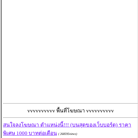
vvvvvvvvvv พื้นที่โฆษณา vvvvvvvvvv
สนใจลงโฆษณา ตำแหน่งนี้!!! (บนสุดของเว็บบอร์ด) ราคา
พิเศษ 1000 บาทต่อเดือน
( 268595views)