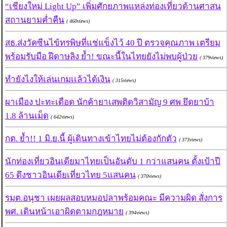
“เชียงใหม่ Light Up” เพิ่มศักยภาพแหล่งท่องเที่ยวด้านศาสน
สถานยามค่ำคืน
( 460views)
สธ.ส่งวัคซีนไข้ทรพิษที่แช่แข็งไว้ 40 ปี ตรวจคุณภาพ เตรียม
พร้อมรับมือ ฝีดาษลิง ย้ำ! ขณะนี้ในไทยยังไม่พบผู้ป่วย
( 379views)
ทำยังไงให้เล่นเกมเเล้วได้เงิน
( 315views)
ผาเมือง ปะทะเดือด นักค้ายาเสพติดวิสามัญ 9 ศพ ยึดยาบ้า
1.8 ล้านเม็ด
( 642views)
กต. ย้ำ!! 1 มิ.ย.นี้ ผู้เดินทางเข้าไทยไม่ต้องกักตัว
( 373views)
นักท่องเที่ยวอินเดียมาไทยเป็นอันดับ 1 กว่าแสนคน ตั้งเป้าปี
65 ดึงชาวอินเดียเที่ยวไทย 5แสนคน
( 370views)
รมต.อนุชา เผยผลสอบหมอปลาพร้อมคณะ มีความผิด สั่งการ
พศ. เดินหน้าเอาผิดตามกฎหมาย
( 394views)