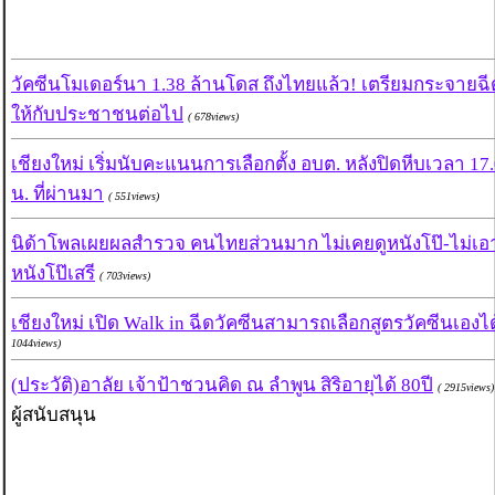
วัคซีนโมเดอร์นา 1.38 ล้านโดส ถึงไทยแล้ว! เตรียมกระจายฉี
ให้กับประชาชนต่อไป
( 678views)
เชียงใหม่ เริ่มนับคะแนนการเลือกตั้ง อบต. หลังปิดหีบเวลา 17
น. ที่ผ่านมา
( 551views)
นิด้าโพลเผยผลสำรวจ คนไทยส่วนมาก ไม่เคยดูหนังโป๊-ไม่เอ
หนังโป๊เสรี
( 703views)
เชียงใหม่ เปิด Walk in ฉีดวัคซีนสามารถเลือกสูตรวัคซีนเองได
1044views)
(ประวัติ)อาลัย เจ้าป้าชวนคิด ณ ลำพูน สิริอายุได้ 80ปี
( 2915views)
ผู้สนับสนุน