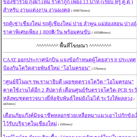
ของชำร่วย ถุงผ้าไหม ราคาถูก เพียง 13 บาท (เรียบ หรู ดู ดี )
สำหรับ งานแต่งงาน งานมงคล
( 450674views)
รถตู้เช่าเชียงใหม่ รถตู้เชียงใหม่ ปาย ลำพูน แม่ฮ่องสอน ปางอุ๋
ราคาพิเศษเพียง 1,800฿/วัน พร้อมคนขับ
( 103588views)
^^^^^^^^^ พื้นที่โฆษณา ^^^^^^^^^
CAAT ออกประกาศนักบิน แจงข้อกำหนดผู้โดยสาร 8 ประเทศ
ป้องกันโควิดสายพันธุ์ใหม่ “โอไมครอน”
( 576views)
“ศูนย์จีโนมฯ รพ.รามาธิบดี เผยชุดตรวจโควิด “โอไมครอน”
คาดใช้งานได้อีก 2 สัปดาห์ เตือนศูนย์รับตรวจโควิด-PCR ระว
หลังพบชุดตรวจบางยี่ห้อจับพันธุ์ใหม่ยังไม่ได้ ระวังให้ผลลวง
(
443views)
เตือนภัยแก๊งค์มิจฉาชีพหลอกช่วยเหลือหมาแมวเอาไปกักขังเลี
ไว้รับบริจาคในเชียงใหม่
( 418views)