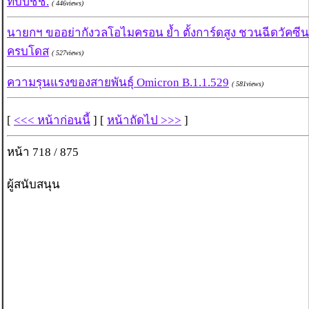
ทบปชช.
( 446views)
นายกฯ ขออย่ากังวลโอไมครอน ย้ำ ตั้งการ์ดสูง ชวนฉีดวัคซีน
ครบโดส
( 527views)
ความรุนแรงของสายพันธุ์ Omicron B.1.1.529
( 581views)
[
<<< หน้าก่อนนี้
] [
หน้าถัดไป >>>
]
หน้า 718 / 875
ผู้สนับสนุน