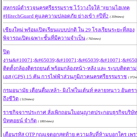
สหกรณ์ตำรวจนครศรีธรรมราช ไว้วางใจให้ "#ยามไฮเทค
#HitechGuard ดูแลความปลอดภัย ย่างเข้า #ปีที่2
( 359views)
เชียงใหม่ พร้อมเปิดเรียนแบบปกติ ใน 29 โรงเรียนระยะที่สอง
พิจารณเปิดเฉพาะชั้นที่มีความจำเป็น
( 702views)
ปิด
งาน&#10071;&#65039;&#10071;&#65039;&#10071;&#650
ติดตั้งกล้องติดรถยนต์ พร้อมกล้องหน้า-หลัง และ ระบบติดตามจ
เอส (GPS) 15 คัน การไฟฟ้าส่วนภูมิภาคนครศรีธรรมราช
( 372v
กรมอนามัย เตือนดื่มเหล้า- ผิงไฟในเต้นท์ คลายหนาว อันตร
ถึงชีวิต
( 513views)
ราชกิจจาฯประกาศ สั่งเพิกถอนใบอนุญาตประกอบธุรกิจบริษั
บิทคอยน์ จํากัด
( 1001views)
เตือนรหัส OTP กุญแจดอกสุดท้าย ความลับที่ห้ามบอกใคร เพร