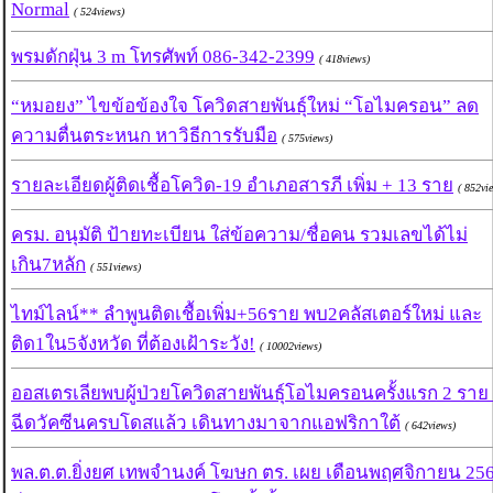
Normal
( 524views)
พรมดักฝุ่น 3 m โทรศัพท์ 086-342-2399
( 418views)
“หมอยง” ไขข้อข้องใจ โควิดสายพันธุ์ใหม่ “โอไมครอน” ลด
ความตื่นตระหนก หาวิธีการรับมือ
( 575views)
รายละเอียดผู้ติดเชื้อโควิด-19 อำเภอสารภี เพิ่ม + 13 ราย
( 852vi
ครม. อนุมัติ ป้ายทะเบียน ใส่ข้อความ/ชื่อคน รวมเลขได้ไม่
เกิน7หลัก
( 551views)
ไทม์ไลน์** ลำพูนติดเชื้อเพิ่ม+56ราย พบ2คลัสเตอร์ใหม่ และ
ติด1ใน5จังหวัด ที่ต้องเฝ้าระวัง!
( 10002views)
ออสเตรเลียพบผู้ป่วยโควิดสายพันธุ์โอไมครอนครั้งแรก 2 ราย ท
ฉีดวัคซีนครบโดสแล้ว เดินทางมาจากแอฟริกาใต้
( 642views)
พล.ต.ต.ยิ่งยศ เทพจำนงค์ โฆษก ตร. เผย เดือนพฤศจิกายน 25