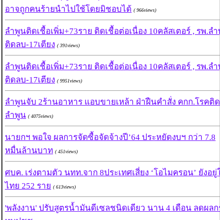
อาจถูกคนร้ายนำไปใช้โดยมิชอบได้
( 966views)
ลำพูนติดเชื้อเพิ่ม+73ราย ติดเชื้อต่อเนื่อง 10คลัสเตอร์ , รพ.ลำ
ติดลบ-17เตียง
( 391views)
ลำพูนติดเชื้อเพิ่ม+73ราย ติดเชื้อต่อเนื่อง 10คลัสเตอร์ , รพ.ลำ
ติดลบ-17เตียง
( 9951views)
ลำพูนจับ 2ร้านอาหาร แอบขายเหล้า ฝ่าฝืนคำสั่ง คกก.โรคติด
ลำพูน
( 4075views)
นายกฯ พอใจ ผลการจัดซื้อจัดจ้างปี’64 ประหยัดงบฯ กว่า 7.8
หมื่นล้านบาท
( 451views)
ศบค. เร่งตามตัว นทท.จาก 8ประเทศเสี่ยง ‘โอไมครอน’ ยังอยู่
ไทย 252 ราย
( 613views)
'พลังงาน' ปรับสูตรน้ำมันดีเซลชนิดเดียว นาน 4 เดือน ลดผลก