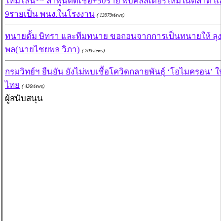
ไทม์ไลน์** ลำพูนติดเชื้อ+50ราย พบคลัสเตอร์ใหม่ในตลาด แ
9รายเป็น พนง.ในโรงงาน
( 13979views)
ทนายตั้ม ษิทรา และทีมทนาย ขอถอนจากการเป็นทนายให้ ลุ
พล(นายไชยพล วิภา)
( 703views)
กรมวิทย์ฯ ยืนยัน ยังไม่พบเชื้อโควิดกลายพันธุ์ ‘โอไมครอน’ 
ไทย
( 436views)
ผู้สนับสนุน