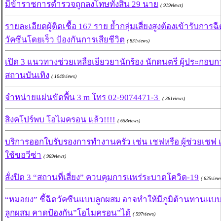
มีข้าราชการตำรวจถูกลงโทษทั้งสิ้น 29 นาย
( 919views)
รายละเอียดผู้ติดเชื้อ 167 ราย ย้ำกลุ่มเสี่ยงสูงต้องเข้ารับการฉ
วัคซีนโดยเร็ว ป้องกันการเสียชีวิต
( 831views)
เปิด 3 แนวทางช่วยเหลือเยียวยานักร้อง นักดนตรี ผู้ประกอบก
สถานบันเทิง
( 1040views)
จำหน่ายแผ่นขัดพื้น 3 m โทร 02-9074471-3
( 361views)
สิงคโปร์พบ โอไมครอน แล้ว!!!!
( 658views)
บริการออกใบรับรองการทำงานครัว เช่น เชฟหรือ ผู้ช่วยเชฟ เพ
ใช้ขอวีซ่า
( 969views)
สั่งปิด 3 “สถานที่เสี่ยง” ควบคุมการแพร่ระบาดโควิด-19
( 625view
“หมอยง” ชี้ฉีดวัคซีนแบบลูกผสม อาจทำให้มีภูมิต้านทานแบ
ลูกผสม คาดป้องกัน”โอไมครอน”ได้
( 597views)