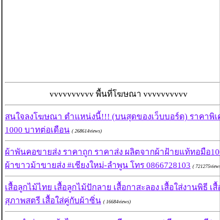
vvvvvvvvvv พื้นที่โฆษณา vvvvvvvvvv
สนใจลงโฆษณา ตำแหน่งนี้!!! (บนสุดของเว็บบอร์ด) ราคาพิ
1000 บาทต่อเดือน
( 268614views)
ผ้าพันคอขายส่ง ราคาถูก ราคาส่ง ผลิตจากผ้าฝ้ายแท้ทอมือ1
ผ้าขาวม้าขายส่ง #เชียงใหม่-ลำพูน โทร 0866728103
( 721275view
เสื้อลูกไม้ไทย เสื้อลูกไม้ปักลาย เสื้อกาสะลอง เสื้อใส่งานพิธี เสื้
สุภาพสตรี เสื้อใส่คู่กับผ้าซิ่น
( 16684views)