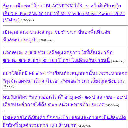
รัฐบาลชื่นชม "ลิซ่า" BLACKPINK ได้รับรางวัลศิลปินหญิง
เดี่ยว K-Pop คนแรก บนเวที MTV Video Music Awards 2022
(VMAs)
( 374views)
เปิดจุด! สนง.ขนส่งลำพูน รับชำระภาษีนอกพื้นที่ แจ่ม
ฟ้า&ทบ.ประตูป่า
( 1565views)
แจกคนละ 2,000 ช่วยเหลือดูแลครูอาวุโสที่เป็นสมาชิก
ช.พ.ค.- ช.พ.ส. อายุ 85-104 ปี ภายในเดือนกันยายนนี้
( 451views)
อย่าให้เด็กมี MindSet ว่าเรียนต้องสนุกเท่านั้น! เพราะหากเจอ
"มุ่งมั่น อดทน" เด็กจะไม่เอา //หมอเสาวภา เลี้ยงลูกเชิงบวก
(
995views)
ทบ.รับสมัคร “ทหารออนไลน์” อายุ ๑๘ - ๒๐ ปี และ ๒๒ - ๒๙ ปี
เลือกประจำการได้ถึง ๕๑๐ หน่วยทหารทั่วประเทศ
( 494views)
DSIทลายโกดังสินค้า ยึดกระเป๋าปลอมและกางเกงยีนส์ละเมิด
ลิขสิทธิ์ มูลค่ารวมกว่า 120 ล้านบาท
( 498views)