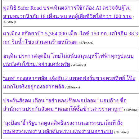
มูลนิธิ Safer Road ประเมินผลการใช้กล้อง AI ตรวจจับผู้ไม่
สวมหมวกนิรภัย 18 เดือน พบ ลดผู้เสียชีวิตได้กว่า 100 ราย
(
351views)
ผาเมือง สกัดยาบ้า 5,364,000 เม็ด -ไอซ์ 150 กก.-เฮโรอีน 38.3
กก. ริมน้ำโขง ส่วนคนร้ายหนีรอด
( 371views)
อนุทิน ประกาศจุดยืน ไทยไม่สนับสนุนบุหรี่ไฟฟ้าทุกรูปแบบ
เร่งบังคับใช้กม. อย่างเคร่งครัด
( 465views)
'นอท' กองสลากพลัส แจ้งจับ 2 แพลตฟอร์มขายหวยทิพย์ โป๊ะ
แตกใบจริงอยู่กองสลากพลัส
( 299views)
ประกันสังคม เตือน "อย่าหลงเชื่อเพจปลอม" แอบอ้าง ชื่อ
สำนักงานประกันสังคม “หลอกให้ซื้อข้าวสารราคาถูก”
( 419views)
‘ลุงป้อม’ย้ำรัฐบาลดูแลสิทธิแรงงานนอกระบบเต็มที่ สั่ง
กระทรวงแรงงาน ผลักดันพ.ร.บ.แรงงานนอกระบบ
( 331views)