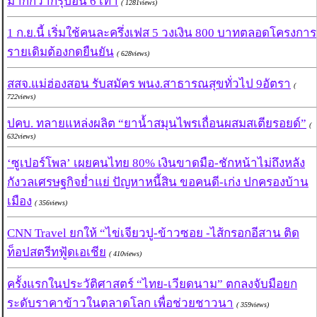
มากกว่ากรุ๊ปอื่น 6 เท่า
( 1281views)
1 ก.ย.นี้ เริ่มใช้คนละครึ่งเฟส 5 วงเงิน 800 บาทตลอดโครงการ
รายเดิมต้องกดยืนยัน
( 628views)
สสจ.แม่ฮ่องสอน รับสมัคร พนง.สาธารณสุขทั่วไป 9อัตรา
(
722views)
ปคบ. ทลายแหล่งผลิต “ยาน้ำสมุนไพรเถื่อนผสมสเตียรอยด์”
(
632views)
‘ซูเปอร์โพล’ เผยคนไทย 80% เงินขาดมือ-ชักหน้าไม่ถึงหลัง
กังวลเศรษฐกิจย่ำแย่ ปัญหาหนี้สิน ขอคนดี-เก่ง ปกครองบ้าน
เมือง
( 356views)
CNN Travel ยกให้ “ไข่เจียวปู-ข้าวซอย -ไส้กรอกอีสาน ติด
ท็อปสตรีทฟู้ดเอเชีย
( 410views)
ครั้งแรกในประวัติศาสตร์ “ไทย-เวียดนาม” ตกลงจับมือยก
ระดับราคาข้าวในตลาดโลก เพื่อช่วยชาวนา
( 359views)