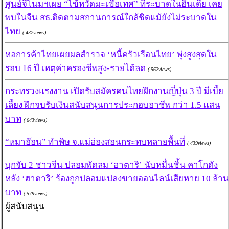
ศูนย์จีโนมฯเผย “ไข้หวัดมะเขือเทศ” ที่ระบาดในอินเดีย เคย
พบในจีน สธ.ติดตามสถานการณ์ใกล้ชิดแม้ยังไม่ระบาดใน
ไทย
( 437views)
หอการค้าไทยเผยผลสำรวจ ‘หนี้ครัวเรือนไทย’ พุ่งสูงสุดใน
รอบ 16 ปี เหตุค่าครองชีพสูง-รายได้ลด
( 562views)
กระทรวงแรงงาน เปิดรับสมัครคนไทยฝึกงานญี่ปุ่น 3 ปี มีเบี้ย
เลี้ยง ฝึกจบรับเงินสนับสนุนการประกอบอาชีพ กว่า 1.5 แสน
บาท
( 643views)
“หมาอ๊อน” ทำพิษ จ.แม่ฮ่องสอนกระทบหลายพื้นที่
( 439views)
บุกจับ 2 ชาวจีน ปลอมพัดลม ‘ฮาตาริ’ นับหมื่นชิ้น คาโกดัง
หลัง ‘ฮาตาริ’ ร้องถูกปลอมแปลงขายออนไลน์เสียหาย 10 ล้าน
บาท
( 579views)
ผู้สนับสนุน