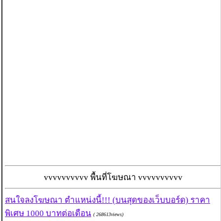
vvvvvvvvvv พื้นที่โฆษณา vvvvvvvvvv
สนใจลงโฆษณา ตำแหน่งนี้!!! (บนสุดของเว็บบอร์ด) ราคา
พิเศษ 1000 บาทต่อเดือน
( 268613views)