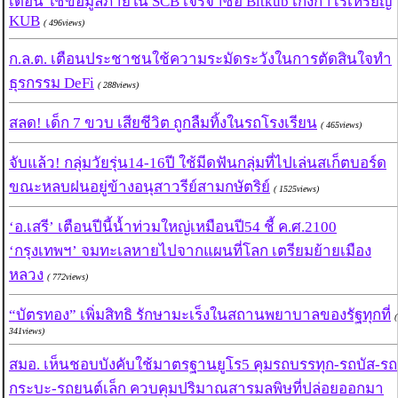
เดือน ใช้ข้อมูลภายใน SCB เจรจาซื้อ Bitkub เก็งกำไรเหรียญ
KUB
( 496views)
ก.ล.ต. เตือนประชาชนใช้ความระมัดระวังในการตัดสินใจทำ
ธุรกรรม DeFi
( 288views)
สลด! เด็ก 7 ขวบ เสียชีวิต ถูกลืมทิ้งในรถโรงเรียน
( 465views)
จับแล้ว! กลุ่มวัยรุ่น14-16ปี ใช้มีดฟันกลุ่มที่ไปเล่นสเก็ตบอร์ด
ขณะหลบฝนอยู่ข้างอนุสาวรีย์สามกษัตริย์
( 1525views)
‘อ.เสรี’ เตือนปีนี้น้ำท่วมใหญ่เหมือนปี54 ชี้ ค.ศ.2100
‘กรุงเทพฯ’ จมทะเลหายไปจากแผนที่โลก เตรียมย้ายเมือง
หลวง
( 772views)
“บัตรทอง” เพิ่มสิทธิ รักษามะเร็งในสถานพยาบาลของรัฐทุกที่
(
341views)
สมอ. เห็นชอบบังคับใช้มาตรฐานยูโร5 คุมรถบรรทุก-รถบัส-รถ
กระบะ-รถยนต์เล็ก ควบคุมปริมาณสารมลพิษที่ปล่อยออกมา