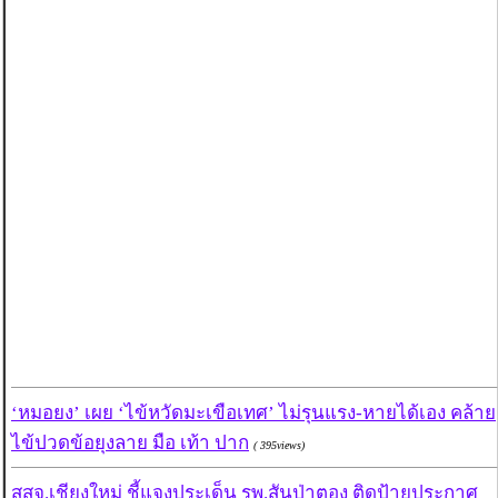
‘หมอยง’ เผย ‘ไข้หวัดมะเขือเทศ’ ไม่รุนแรง-หายได้เอง คล้าย
ไข้ปวดข้อยุงลาย มือ เท้า ปาก
( 395views)
สสจ.เชียงใหม่ ชี้แจงประเด็น รพ.สันป่าตอง ติดป้ายประกาศ