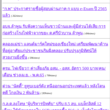
“ก.พ” ประกาศรายชื่อผู้สอบผ่านภาค ก แบบ e-Exam ปี 2565
แล้ว
( 262views)
อบจ.ลำพูน รับฟังความเห็นชาวบ้านและผู้มีส่วนได้เสีย การ
ก่อสร้างโรงไฟฟ้าจากขยะ ต.ศรีบัวบาน ลำพูน
( 494views)
คลองแม่ข่า แลนด์มาร์คใหม่ของเชียงใหม่ เตรียมพัฒนาด้าน
ที่อยู่อาศัยแก่ประชาชนริมฝั่งคลอง ปรับปรุงภูมิทัศน์ให้
สวยงามยิ่งขึ้น
( 596views)
ครม. ไฟเขียว!! ค่าเสี่ยงภัย อสม. - อสส. อัตรา 500 บาท/คน/
เดือน ช่วงเม.ย. - พ.ค.65
( 799views)
ด่วน "นัตตี้" ยูทูบเบอร์ดัง หนีออกนอกประเทศแล้ว หลังโดน
คดี โกงเงิน 2 พันล้าน
( 269views)
ก.ล.ต.ลงโทษ "ผู้บริหารบิทคับ" ปรับ 8.5 ลบ. แบล็กลิสต์ 12