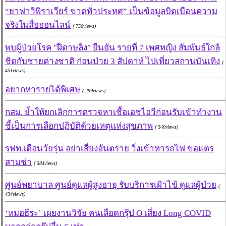
“ยาฟาวิพิราเวียร์ ขาดทั่วประทศ” เป็นข้อมูลบิดเบือนความ
จริงในสื่อออนไลน์
( 756views)
พบผู้ป่วยโรค "ฝีดาษลิง" ยืนยัน รายที่ 7 เพศหญิง สัมพันธ์ใกล้
ชิดกับชายต่างชาติ ก่อนป่วย 3 สัปดาห์ ไปเที่ยวสถานบันเทิง
(
451views)
อยากหารายได้พิเศษ
( 299views)
กสม. ย้ำให้ยกเลิกการตรวจหาเชื้อเอชไอวีก่อนรับเข้าทำงาน
ชี้เป็นการเลือกปฏิบัติด้วยเหตุแห่งสุขภาพ
( 540views)
รฟท.เตือนวัยรุ่น อย่าเสี่ยงอันตราย วิ่งเข้าหารถไฟ ขอแตร
สามช่า
( 384views)
ศูนย์พยาบาล ศูนย์ดูแลผู้สูงอายุ รับบริการเฝ้าไข้ ดูแลผู้ป่วย
(
434views)
‘หมอธีระ’ เผยงานวิจัย คนเลือดกรุ๊ป O เสี่ยง Long COVID