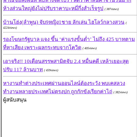
พาณิชย์ลงพื้นที่ พบห้างจัดโปรฯ ลดราคาสินค้าจำนวนมาก
ห้างส่วนใหญ่ยังไม่ปรับราคาบะหมี่กึ่งสำเร็จรูป
( 387views)
บ้านโฮ่ง(ลำพูน) จับ9หญิง1ชาย ลักเล่น ไฮโลว์กลางสวน
(
4224views)
รองโฆษกรัฐบาล แจง ขึ้น ‘ค่าแรงขั้นต่ำ’ ไม่ถึง 425 บาทตาม
ที่หาเสียง เพราะผลกระทบจากโควิด
( 405views)
เอาจริง!! 10เดือนสรรพสามิตจับ 2.4 หมื่นคดี เหล้าเยอะสุด
ปรับ 117 ล้านบาท
( 459views)
หางานทำต่างประเทศผ่านออนไลน์ต้องระวัง พบเคสลวง
ทำงานหลายประเทศไม่ตรงปก ถูกกักขังเรียกค่าไถ่
( 382views)
ผู้สนับสนุน