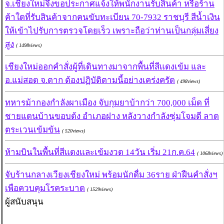
จ.เชียงใหม่จึงขอประกาศแจ้งให้พนักงานรับสินค้า หรือร้าน
ค้าใดที่รับสินค้าจากคนขับทะเบียน 70-7932 ราชบุรี สีน้ำเงิน
ให้เข้าไปรับการตรวจโดยเร็ว เพราะถือว่าท่านเป็นกลุ่มเสี่ยง
สูง
( 1498views)
เชียงใหม่ออกคำสั่งผู้ที่เดินทางมาจากพื้นที่สีแดงเข้ม และ
อ.แม่สอด จ.ตาก ต้องปฏิบัติตามนี้อย่างเคร่งครัด
( 498views)
ทหารม้ากองกำลังผาเมือง จับกุมยาบ้ากว่า 700,000 เม็ด ที่
ชายแดนบ้านขอบด้ง อำเภอฝาง หลังวางกำลังซุ่มโจมตี ลาด
ตระเวนเข้มข้น
( 520views)
ห้ามบินในพื้นที่สีแดงและเข้มงวด 14วัน เริ่ม 21ก.ค.64
( 1068views)
จับร้านกลางเวียงเชียงใหม่ พร้อมนักดื่ม 36ราย ฝ่าฝืนคำสั่งฯ
เพือควบคุมโรคระบาด
( 1529views)
ผู้สนับสนุน