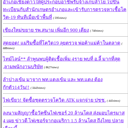
อำเภอเชียงดาวให้ผู้ประกอบอาชีพรับจ้างเก็บลำไย ไปขึ้น
ทะเบียนกับสำนักเกษตรอำเภอและเข้ารับการตรวจหาเชื้อโค
วิด-19 ทันทีเมื่อเข้าพื้นที่
( 595views)
เชียงใหม่ขยาย รพ.สนาม เพิ่มอีก 900 เตียง
( 740views)
สุดยอด! แม่ริมซื้อที่โควิด19 ลุยตรวจ พ่อค้าแม่ค้าในตลาด
(
688views)
ไทม์ไลน์** ลำพูนพบผู้ติดเชื้อเพิ่ม 4ราย พบที่ อ.ลี้ มากที่สุด
,ลามพนักงานบริษัท
( 8627views)
ลำปางเข้ม มาจาก พท.แดงเข้ม และ พท.แดง ต้อง
กักตัว14วัน!!
( 5643views)
ไฟเขียว! จัดซื้อชุดตรวจโควิด ATK แจกจ่าย ปชช.
( 445views)
ลงนามสัญญาซื้อวัคซีนไฟเซอร์ 20 ล้านโดส ส่งมอบไตรมาส
4 เผย ข่าวดี ไฟเซอร์จากอเมริกา 1.5 ล้านโดส ถึงไทย ปลาย