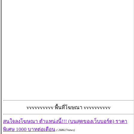
vvvvvvvvvv พื้นที่โฆษณา vvvvvvvvvv
สนใจลงโฆษณา ตำแหน่งนี้!!! (บนสุดของเว็บบอร์ด) ราคา
พิเศษ 1000 บาทต่อเดือน
( 268617views)