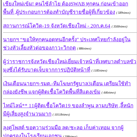
เชียงใหม่เข้ม! คนไซ้ลำไย ต้องSWAB ทุกคน ก่อนเข้าออก
พื้นที่ ,ผู้ประกอบการต้องทำบัญชีรายชื่อผู้ที่เกี่ยวข้อง
( 589views)
สถานการณ์โควิด-19 จังหวัดเชียงใหม่ - 20ก.ค.64
( 3500views)
นายกฯ “ขอให้ทุกคนอดทนอีกครั้ง" ประเทศไทยกำลังอยู่ใน
ช่วงหัวเลี้ยงหัวต่อของภาวะวิกฤต
( 886views)
ผู้ว่าราชการจังหวัดเชียงใหม่เยี่ยมเจ้าหน้าที่เทศบาลตำบลขัว
มุงซึ่งได้รับบาดเจ็บจากการปฏิบัติหน้าที่
( 1185views)
เงินเดือนนายกฯ-รมต.-ทีมโฆษกรัฐบาล3เดือน เตรียมใช้ทำ
กล่องยังชีพ แจกผู้ติดเชื้อโควิดพื้นที่สีแดงเข้ม
( 446views)
ไทม์ไลน์** 11ผู้ติดเชื้อโควิด19 ของลำพูน ลามบริษัท ,ลี้หนัก
มีผู้เสี่ยงสูงจำนวนมาก
( 10118views)
ลุงตู่โพสต์ ขอความร่วมมือ ลด/ชะลอ เก็บค่าเทอม จากผู้
ปกครองในโรงเรียนเอกชน
( 598views)