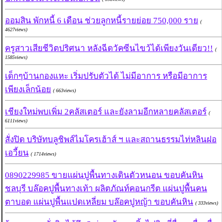
ออมสิน พักหนี้ 6 เดือน ช่วยลูกหนี้รายย่อย 750,000 ราย
(
4627views)
ครูสาวเสียชีวิตปริศนา หลังฉีดวัคซีนไขว้ได้เพียงวันเดียว!!
(
1585views)
เด็กๆบ้านกองแหะ เริ่มปรับตัวได้ ไม่มีอาการ หรือมีอาการ
เพียงเล็กน้อย
( 663views)
เชียงใหม่พบเพิ่ม 2คลัสเตอร์ และยังลามอีกหลายคลัสเตอร์
(
6111views)
สั่งปิด บริษัทบลูชิพส์ไมโครเฮ้าส์ ฯ และสถานธรรมไท่หลินฝอ
เอวี้ยน
( 1714views)
0890229985 ขายแผ่นปูพื้นทางเดินตัวหนอน ขอบคันหิน
ชลบุรี บล๊อคปูพื้นทางเท้า ผลิตภัณท์คอนกรีต แผ่นปูพื้นคน
ตาบอด แผ่นปูพื้นแปดเหลี่ยม บล๊อคปูหญ้า ขอบคันหิน
( 333views)