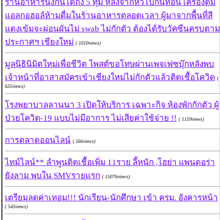
ร้านอาหารนั่งกินได้ถึง 5 ทุ่ม หลังจากหิ้วไปกินที่อื่น เครื่องดื่ม
แอลกอฮอล์ห้ามดื่มในร้านอาหารตลอดเวลา ผู้มาจากพื้นที่สี
แดงเข้มจะผ่อนผันไม่ swab ไม่กักตัว ต้องได้รับวัคซีนครบตาม
ประกาศฯ เชียงใหม่
( 1010views)
มูลนิธินิมิตใหม่เพื่อชีวิต โพสต์ขอโทษผ่านเพจเฟซบุ๊กหลังพบ
เจ้าหน้าที่อาสาสมัครเข้าเชียงใหม่ไม่กักตัวแล้วติดเชื้อโควิด
(
655views)
โรงพยาบาลลานนา 3 เปิดให้บริการ เฉพาะกิจ ห้องพักกักตัว ผู้
ป่วยโควิด-19 แบบไม่มีอาการ ไม่เสียค่าใช้จ่าย !!
( 1159views)
การตลาดออนไลน์
( 566views)
ไทม์ไลน์** ลำพูนติดเชื้อเพิ่ม 11ราย ลี้หนัก ,โฮย่า แพนดอร่า
ยังลาม พบใน SMVรายแรก
( 15076views)
เตรียมลดค่าเทอม!!! นักเรียน-นักศึกษา เข้า ครม. อังคารหน้า
( 545views)