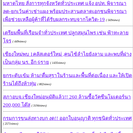
มหาดไทย สั่งการทุกจังหวัดทั่วประเทศ แจ้ง อปท. พิจารณา
ลด-ยกเว้นค่าเช่าแผง พร้อมประสานตลาดเอกชนพิจารณา
เพื่อช่วยเหลือผู้ค้าที่ได้รับผลกระทบจากโควิด-19
( 569views)
เตรียมพื้นที่เรือนจำทั่วประเทศ ปลูกสมุนไพร เช่น ฟ้าทะลาย
โจร
( 449views)
เชียงใหม่พบ 1คลัสเตอร์ใหม่ ,คนไซ้ลำไยยังลาม และพบที่ฝาง
เป็นกลุ่ม นร. อีก 6ราย
( 1435views)
ยกระดับเข้ม ห้าม!ดื่มสุราในร้านและพื้นที่ต่อเนื่อง และให้เปิด
ร้านได้ถึงห้าทุ่ม
( 802views)
สภาอบจ.เชียงใหม่อนุมัติแล้ว!! 260 ล้านซื้อวัคซีนโมเดอร์นา
200,000 โด๊ส
( 3194views)
กรมการขนส่งทางบก งด!! ออกใบอนุญาติ ทุกชนิดทั่วประเทศ
( 2571views)