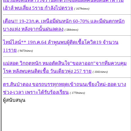
แม่ริมลงพื้นที่สำรวจร้านสะดวกซื้อสัมผัสคนส่งสินค้าฟาร์ม
เฮ้าส์ พบเสี่ยง 5ราย กำลังไปตรวจ
( 1679views)
เตือน!! 19-23ก.ค. เหนือมีฝนหนัก 60-70% และมีฝนตกหนัก
บางแห่ง หลังจากนั้นฝนลดลง
( 584views)
ไทม์ไลน์** 19ก.ค.64 ลำพูนพบผู้ติดเชื้อโควิด19 จำนวน
11ราย
( 9473views)
แม่สอด วิกฤตหนัก หมอตัดสินใจ”ขอลาออก”จากทีมควบคุม
โรค หลังพบคนติดเชื้อ วันเดียวพุ่ง 257 ราย
( 1041views)
ตร.สันป่าตอง ขอรถบรรทุกหยุดเข้าถนนเชียงใหม่-ฮอด บาง
ช่วง-เวลา เพราะได้รับร้องเรียน
( 1770views)
ผู้สนับสนุน