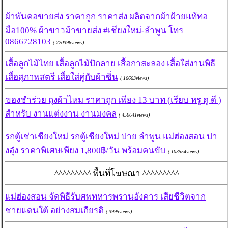
ผ้าพันคอขายส่ง ราคาถูก ราคาส่ง ผลิตจากผ้าฝ้ายแท้ทอ
มือ100% ผ้าขาวม้าขายส่ง #เชียงใหม่-ลำพูน โทร
0866728103
( 720396views)
เสื้อลูกไม้ไทย เสื้อลูกไม้ปักลาย เสื้อกาสะลอง เสื้อใส่งานพิธี
เสื้อสุภาพสตรี เสื้อใส่คู่กับผ้าซิ่น
( 16663views)
ของชำร่วย ถุงผ้าไหม ราคาถูก เพียง 13 บาท (เรียบ หรู ดู ดี )
สำหรับ งานแต่งงาน งานมงคล
( 450641views)
รถตู้เช่าเชียงใหม่ รถตู้เชียงใหม่ ปาย ลำพูน แม่ฮ่องสอน ปา
งอุ๋ง ราคาพิเศษเพียง 1,800฿/วัน พร้อมคนขับ
( 103554views)
^^^^^^^^^ พื้นที่โฆษณา ^^^^^^^^^
แม่ฮ่องสอน จัดพิธีรับศพทหารพรานอังคาร เสียชีวิตจาก
ชายแดนใต้ อย่างสมเกียรติ
( 3995views)