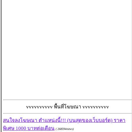
vvvvvvvvvv พื้นที่โฆษณา vvvvvvvvvv
สนใจลงโฆษณา ตำแหน่งนี้!!! (บนสุดของเว็บบอร์ด) ราคา
พิเศษ 1000 บาทต่อเดือน
( 268594views)