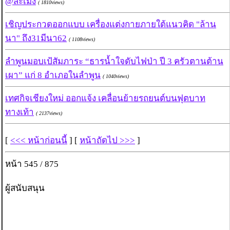
@สะเมิง
( 1810views)
เชิญประกวดออกแบบ เครื่องแต่งกายภายใต้แนวคิด "ล้าน
นา" ถึง31มีนา62
( 1108views)
ลำพูนมอบเป้สัมภาระ “ธารน้ำใจดับไฟป่า ปี 3 ครัวตานต้าน
เผา” แก่ 8 อำเภอในลำพูน
( 1040views)
เทศกิจเชียงใหม่ ออกแจ้ง เคลื่อนย้ายรถยนต์บนฟุตบาท
ทางเท้า
( 2137views)
[
<<< หน้าก่อนนี้
] [
หน้าถัดไป >>>
]
หน้า 545 / 875
ผู้สนับสนุน