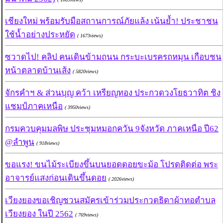
เชียงใหม่ พร้อมรับมือสถานการณ์ภัยแล้ง เน้นย้ำ! ประชาชน
ใช้น้ำอย่างประหยัด
( 1673views)
ซวาดไป! คลิป คนเดินข้ามถนน กระบะเบรครถหมุน เกือบชน
หน้าตลาดบ้านเส้ง
( 5820views)
จักรคำฯ & ส่วนบุญ คว้า เหรียญทอง ประกวดวงโยธวาทิต ชิง
แชมป์ภาคเหนือ
( 3950views)
กรมควบคุมมลพิษ ประชุมหมอกควัน 9จังหวัด ภาคเหนือ ปี62
@ลำพูน
( 918views)
ขอแรง! ขนไม้ระเบียงขึ้นบนยอดดอยขะม้อ โปรดติดต่อ พระ
อาจารย์แสงก่อนเดินขึ้นดอย
( 2026views)
เวียงยองขอเชิญชวนสมัครเข้าร่วมประกวดธิดาผ้าทอตำบล
เวียงยอง ในปี 2562
( 769views)