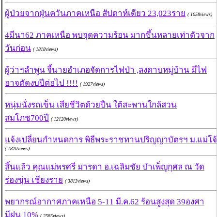
ผู้ป่วยจากฝุ่นควันภาคเหนือ สัปดาห์เดียว 23,023ราย
( 1058views)
4มีนา62 ภาคเหนือ พบจุดความร้อน มากขึ้นหลายเท่าตัวจาก
วันก่อน
( 1818views)
ผู้ว่าฯลำพูน จี้นายอำเภอจัดการไฟป่า ,ลงดาบหมู่บ้าน มีไฟ
อาจตัดงบปีต่อไป !!!!
( 1927views)
หนุ่มนั่งรถเข็น เสียชีวิตด้วยปืน ใต้สะพานใกล้สวน
สมโภช700ปี
( 12120views)
แจ้งเปลี่ยนกำหนดการ พิธีพระราชทานปริญญาบัตรฯ ม.แม่โจ้
( 1820views)
สิ้นแล้ว คุณแม่พรศรี มารดา อ.เฉลิมชัย บำเพ็ญกุศล ณ วัด
ร่องขุ่น เชียงราย
( 3813views)
พยากรณ์อากาศภาคเหนือ 5-11 มี.ค.62 ร้อนสูงสุด 39องศา
มีฝน 10%
( 2585views)