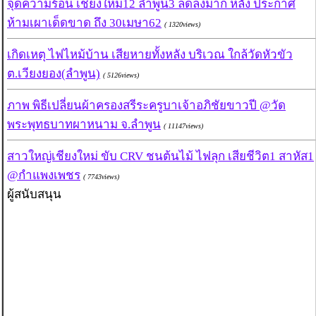
จุดความร้อน เชียงใหม่12 ลำพูน3 ลดลงมาก หลัง ประกาศ
ห้ามเผาเด็ดขาด ถึง 30เมษา62
( 1320views)
เกิดเหตุ ไฟไหม้บ้าน เสียหายทั้งหลัง บริเวณ ใกล้วัดหัวขัว
ต.เวียงยอง(ลำพูน)
( 5126views)
ภาพ พิธีเปลี่ยนผ้าครองสรีระครูบาเจ้าอภิชัยขาวปี @วัด
พระพุทธบาทผาหนาม จ.ลำพูน
( 11147views)
สาวใหญ่เชียงใหม่ ขับ CRV ชนต้นไม้ ไฟลุก เสียชีวิต1 สาหัส1
@กำแพงเพชร
( 7743views)
ผู้สนับสนุน