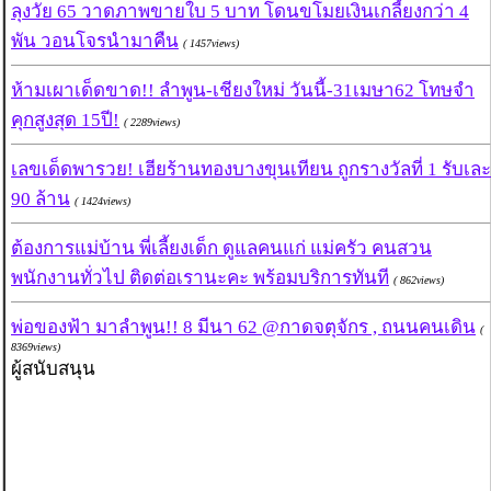
ลุงวัย 65 วาดภาพขายใบ 5 บาท โดนขโมยเงินเกลี้ยงกว่า 4
พัน วอนโจรนำมาคืน
( 1457views)
ห้ามเผาเด็ดขาด!! ลำพูน-เชียงใหม่ วันนี้-31เมษา62 โทษจำ
คุกสูงสุด 15ปี!
( 2289views)
เลขเด็ดพารวย! เฮียร้านทองบางขุนเทียน ถูกรางวัลที่ 1 รับเละ
90 ล้าน
( 1424views)
ต้องการแม่บ้าน พี่เลี้ยงเด็ก ดูแลคนแก่ แม่ครัว คนสวน
พนักงานทั่วไป ติดต่อเรานะคะ พร้อมบริการทันที
( 862views)
พ่อของฟ้า มาลำพูน!! 8 มีนา 62 @กาดจตุจักร , ถนนคนเดิน
(
8369views)
ผู้สนับสนุน