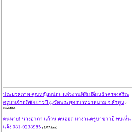
ประมวลภาพ คุณหญิงหน่อย แอ่วงานพิธีเปลี่ยนผ้าครองสรีระ
ครูบาเจ้าอภิชัยขาวปี @วัดพระพุทธบาทผาหนาม จ.ลำพูน
(
5032views)
คนหาย! นางอาภา แก้วนุ คนฮอด มางานครูบาขาวปี พบเห็น
แจ้ง 081-0238985
( 5977views)