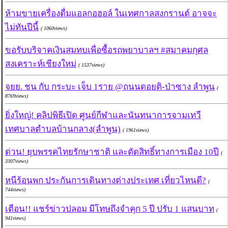
ห้ามขายเครื่องดื่มแอลกอฮอล์ ในเทศกาลสงกรานต์ อาจจะ
ไม่ทันปีนี้
( 1060views)
ขอรับบริจาคเงินสมทบเพื่อซื้อรถพยาบาลฯ #สมาคมกุศล
สงเคราะห์เชียงใหม่
( 1537views)
จยย. ชน กับ กระบะ เจ็บ 1ราย @ถนนดอยติ-ป่าซาง ลำพูน
(
8769views)
ยิ่งใหญ่! คลิปพิธีเปิด ศูนย์กีฬาและนันทนาการจามเทวี
เทศบาลตำบลบ้านกลาง(ลำพูน)
( 1961views)
ด่วน! ยุบพรรคไทยรักษาชาติ และตัดสิทธิ์ทางการเมือง 10ปี
(
3307views)
หนีร้อนพก ประกันการเดินทางต่างประเทศ เที่ยวไหนดี?
(
744views)
เตือน!! แชร์ข่าวปลอม มีโทษถึงจำคุก 5 ปี ปรับ 1 แสนบาท
(
941views)