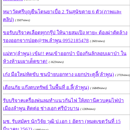
หมาวัดศรีบุญยืนโดนยาเบื่อ 2 วันสุนัขตาย 6 ตัว(ภาพและ
คลิป)
( 3507views)
ขอรับบริจาคเลือดทุกกรุ๊ป ให้นายสมเปิง ทายะ ต้องผ่าตัดล้าง
รองออกจากปอด@รพ.ลำพูน 0952185478
( 2601views)
แม่ทา(ลำพูน) เข้ม!! คนเข้าออกป่า ป้องกันลักลอบเผาป่า ใน
ห้วงห้ามเผาเด็ดขาด!
( 1623views)
เก๋ง มือใหม่หัดขับ ชนป้ายบอกทาง แยกประตูลี้(ลำพูน)
( 2733views)
เตือนภัย แก๊งตบทรัพย์ ในพื้นที่ อ.ลี้(ลำพูน)
( 16849views)
รับบริจาคเครื่องพ่นลมทำแนวกันไฟ ให้สถานีควบคุมไฟป่า
เมืองลำพูน ติดต่อ ช่างเอก ศรีบัวบาน
( 1269views)
มช. รับสมัคร นักวิจัย วุฒิ ป.เอก 1 อัตรา (หมดเขตวันที่ 15
มีนาคม 2562)
( 1005views)