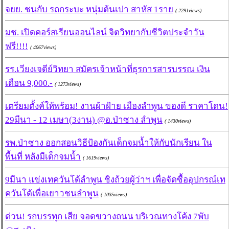
จยย. ชนกับ รถกระบะ หนุ่มต้นเปา สาหัส 1ราย
( 2291views)
มช. เปิดคอร์สเรียนออนไลน์ จิตวิทยากับชีวิตประจำวัน
ฟรี!!!!
( 4067views)
รร.เวียงเจดีย์วิทยา สมัครเจ้าหน้าที่ธุรการสารบรรณ เงิน
เดือน 9,000.-
( 1273views)
เตรียมตั้งค์ให้พร้อม! งานผ้าฝ้าย เมืองลำพูน ของดี ราคาโดน!
29มีนา - 12 เมษา(3งาน) @อ.ป่าซาง ลำพูน
( 1430views)
รพ.ป่าซาง ออกสอนวิธีป้องกันเด็กจมน้ำให้กับนักเรียน ใน
พื้นที่ หลังมีเด็กจมน้ำ
( 1619views)
9มีนา แข่งเทควันโด้ลำพูน ชิงถ้วยผู้ว่าฯ เพื่อจัดซื้ออุปกรณ์เท
ควันโด้เพื่อเยาวชนลำพูน
( 1035views)
ด่วน! รถบรรทุก เสีย จอดขวางถนน บริเวณทางโค้ง 7พับ