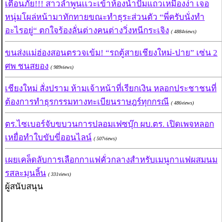
เตือนภัย!!! สาวลำพูนเเวะเข้าห้องน้ำปั๊มแถวเหมืองง่า เจอ
หนุ่มโผล่หน้ามาทักทายขณะทำธุระส่วนตัว “พี่ครับนั่งทำ
อะไรอยู่“ ตกใจร้องลั่นต่างคนต่างวิ่งหนีกระเจิง
( 4884views)
ขนส่งแม่ฮ่องสอนตรวจเข้ม! “รถตู้สายเชียงใหม่-ปาย” เซ่น 2
ศพ ชนสยอง
( 989views)
เชียงใหม่ สั่งปราม ห้ามเจ้าหน้าที่เรียกเงิน หลอกประชาชนที่
ต้องการทำธุรกรรมทางทะเบียนราษฎร์ทุกกรณี
( 486views)
ตร.ไซเบอร์จับขบวนการปลอมเฟซบุ๊ก ผบ.ตร. เปิดเพจหลอก
เหยื่อทำใบขับขี่ออนไลน์
( 507views)
เผยเคล็ดลับการเลือกกาแฟคั่วกลางสำหรับเมนูกาแฟผสมนม
รสละมุนลิ้น
( 331views)
ผู้สนับสนุน