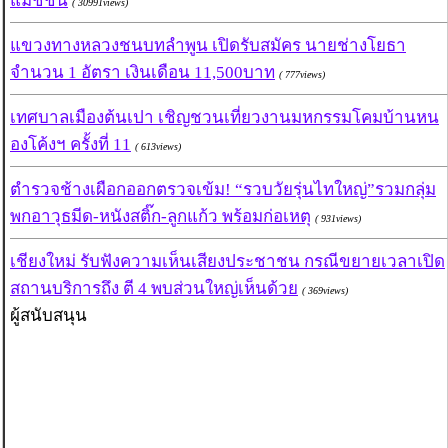
แมชชีน
( 30991views)
แขวงทางหลวงชนบทลำพูน เปิดรับสมัคร นายช่างโยธา
จำนวน 1 อัตรา เงินเดือน 11,500บาท
( 777views)
เทศบาลเมืองต้นเปา เชิญชวนเที่ยวงานมหกรรมโคมบ้านหน
องโค้งฯ ครั้งที่ 11
( 613views)
ตำรวจช้างเผือกออกตรวจเข้ม! “รวบวัยรุ่นไทใหญ่”รวมกลุ่ม
พกอาวุธมีด-หนังสติ๊ก-ลูกแก้ว พร้อมก่อเหตุ
( 931views)
เชียงใหม่ รับฟังความเห็นเสียงประชาชน กรณีขยายเวลาเปิด
สถานบริการถึง ตี 4 พบส่วนใหญ่เห็นด้วย
( 369views)
ผู้สนับสนุน