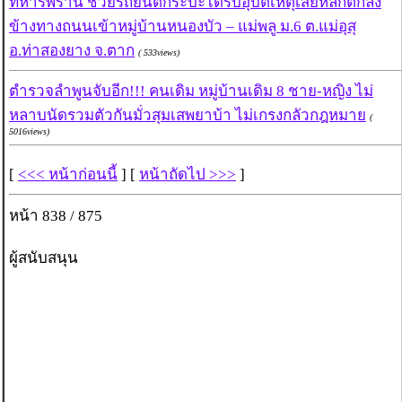
ทหารพราน ช่วยรถยนต์กระบะได้รับอุบัติเหตุเสียหลักตกลง
ข้างทางถนนเข้าหมู่บ้านหนองบัว – แม่พลู ม.6 ต.แม่อุสุ
อ.ท่าสองยาง จ.ตาก
( 533views)
ตำรวจลำพูนจับอีก!!! คนเดิม หมู่บ้านเดิม 8 ชาย-หญิง ไม่
หลาบนัดรวมตัวกันมั่วสุมเสพยาบ้า ไม่เกรงกลัวกฎหมาย
(
5016views)
[
<<< หน้าก่อนนี้
] [
หน้าถัดไป >>>
]
หน้า 838 / 875
ผู้สนับสนุน