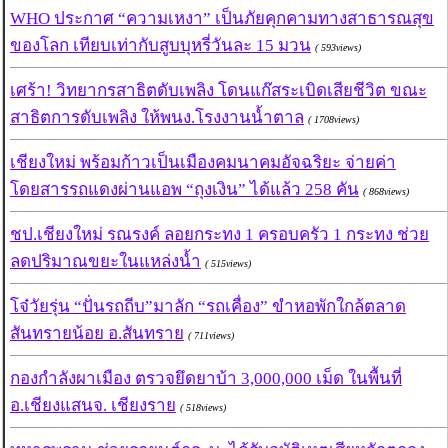
WHO ประกาศ “ความเหงา” เป็นภัยคุกคามทางสาธารณสุข
ของโลก เทียบเท่ากับสูบบุหรี่วันละ 15 มวน
( 593views)
เศร้า! วิทยากรสาธิตดับเพลิง โดนแก๊สระเบิดเสียชีวิต ขณะ
สาธิตการดับเพลิง ให้พนง.โรงงานน้ำตาล
( 1708views)
เชียงใหม่ พร้อมก้าวเป็นเมืองคมนาคมอัจฉริยะ จ่ายค่า
โดยสารรถแดงผ่านแอพ “ถุงเงิน” ได้แล้ว 258 คัน
( 868views)
ชป.เชียงใหม่ รณรงค์ ลอยกระทง 1 ครอบครัว 1 กระทง ช่วย
ลดปริมาณขยะในแหล่งน้ำ
( 515views)
โจ๋วัยรุ่น “ปั่นรถถีบ”มาลัก “รถเคื่อง” ขำหอพักใกล้ตลาด
สันทรายน้อย อ.สันทราย
( 711views)
กองกำลังผาเมือง ตรวจยึดยาบ้า 3,000,000 เม็ด ในพื้นที่
อ.เชียงแสนจ. เชียงราย
( 518views)