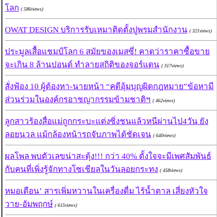
โลก
( 586views)
OWAT DESIGN บริการรับเหมาติดตั้งปูพรมสำนักงาน
( 321views)
ประมูลเสื้อแชมป์โลก 6 สมัยของเมสซี่! คาดว่าราคาซื้อขาย
จะเกิน 8 ล้านปอนด์ ทำลายสถิติของจอร์แดน
( 317views)
สั่งฟ้อง 10 ผู้ต้องหา-นายหน้า “คดีอุ้มบุญผิดกฎหมาย”ข้อหามี
ส่วนร่วมในองค์กรอาชญากรรมข้ามชาติฯ
( 462views)
ลูกสาวร้องสื่อแม่ถูกกระบะแต่งซิ่งชนแล้วหนีผ่านไป4วัน ยัง
ลอยนวล แม้กล้องหน้ารถจับภาพได้ชัดเจน
( 640views)
ผลโพล พบตัวเลขน่าสะดุ้ง!!! กว่า 40% ตั้งใจจะมีเพศสัมพันธ์
กับคนที่เพิ่งรู้จักทางโซเชียลในวันลอยกระทง
( 458views)
หมอเตือน’ สารเพิ่มหวานในเครื่องดื่ม ไร้น้ำตาล เสี่ยงหัวใจ
วาย-อัมพฤกษ์
( 615views)