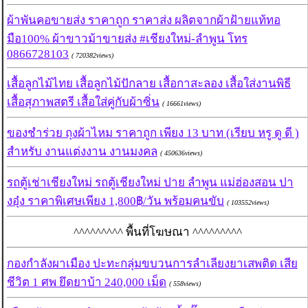
ผ้าพันคอขายส่ง ราคาถูก ราคาส่ง ผลิตจากผ้าฝ้ายแท้ทอ
มือ100% ผ้าขาวม้าขายส่ง #เชียงใหม่-ลำพูน โทร
0866728103
( 720382views)
เสื้อลูกไม้ไทย เสื้อลูกไม้ปักลาย เสื้อกาสะลอง เสื้อใส่งานพิธี
เสื้อสุภาพสตรี เสื้อใส่คู่กับผ้าซิ่น
( 16661views)
ของชำร่วย ถุงผ้าไหม ราคาถูก เพียง 13 บาท (เรียบ หรู ดู ดี )
สำหรับ งานแต่งงาน งานมงคล
( 450636views)
รถตู้เช่าเชียงใหม่ รถตู้เชียงใหม่ ปาย ลำพูน แม่ฮ่องสอน ปา
งอุ๋ง ราคาพิเศษเพียง 1,800฿/วัน พร้อมคนขับ
( 103552views)
^^^^^^^^^ พื้นที่โฆษณา ^^^^^^^^^
กองกำลังผาเมือง ปะทะกลุ่มขบวนการลำเลียงยาเสพติด เสีย
ชีวิต 1 ศพ ยึดยาบ้า 240,000 เม็ด
( 558views)