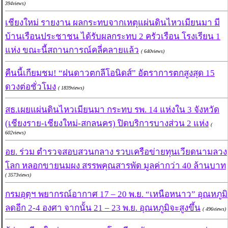
394views)
เชียงใหม่ รายงาน ผลกระทบจากเหตุแผ่นดินไหวเมียนมา มี
บ้านเรือนประชาชน ได้รับผลกระทบ 2 ครัวเรือน โรงเรียน 1
แห่ง ขณะนี้สถานการณ์คลี่คลายแล้ว
( 640views)
คืนนี้เกียมชม! “ฝนดาวตกลีโอนิดส์” อัตราการตกสูงสุด 15
ดวงต่อชั่วโมง
( 1839views)
สธ.เผยแผ่นดินไหวเมียนมา กระทบ รพ. 14 แห่งใน 3 จังหวัด
(เชียงราย-เชียงใหม่-สกลนคร) ปิดบริการบางส่วน 2 แห่ง
(
602views)
อย. ร่วม ตำรวจสอบสวนกลาง รวบเครือข่ายทุนเวียดนามลวง
โลก หลอกขายนมผง สรรพคุณสารพัด มูลค่ากว่า 40 ล้านบาท
( 3573views)
กรมอุตุฯ พยากรณ์อากาศ 17 – 20 พ.ย. “เหนือหนาว” อุณหภูมิ
ลดอีก 2-4 องศา จากนั้น 21 – 23 พ.ย. อุณหภูมิจะสูงขึ้น
( 496views)