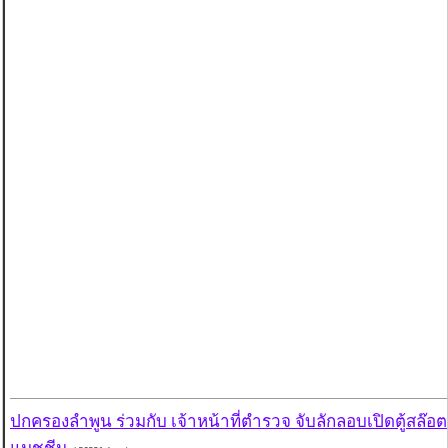
ปกครองลำพูน ร่วมกับ เจ้าหน้าที่ตำรวจ จับลักลอบเปิดตู้สล๊อต