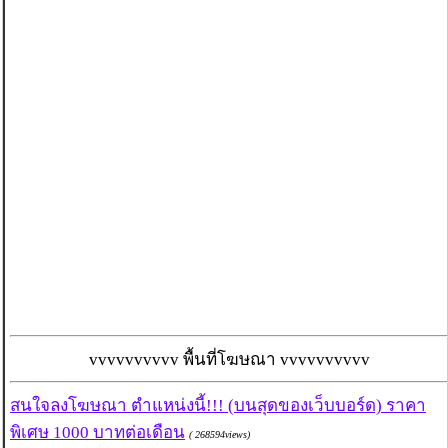
vvvvvvvvvv พื้นที่โฆษณา vvvvvvvvvv
สนใจลงโฆษณา ตำแหน่งนี้!!! (บนสุดของเว็บบอร์ด) ราคา
พิเศษ 1000 บาทต่อเดือน
( 268594views)