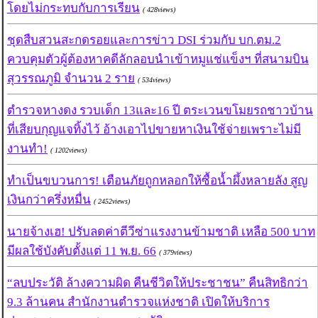
โดยไม่กระทบกับการเรียน
( 428views)
ชุดสืบสวนสะกดรอยและการข่าว DSI ร่วมกับ บก.ตม.2
ควบคุมตัวผู้ต้องหาคดีลักลอบนำเข้าหมูแช่แข็งฯ ที่สนามบิน
สุวรรณภูมิ จำนวน 2 ราย
( 534views)
ตำรวจหางดง รวบเด็ก 13และ16 ปี ตระเวนขโมยรถชาวบ้าน
ที่เสียบกุญแจทิ้งไว้ อ้างเอาไปขายหาเงินใช้จ่ายเพราะไม่มี
งานทำ!
( 1202views)
ทำเป็นขบวนการ! เตือนภัยถูกหลอกให้ซื้อน้ำผึ้งหลายลัง สูญ
เงินกว่าครึ่งหมื่น
( 2452views)
นายจ้างเฮ! ปรับลดค่าตีวีซ่าแรงงานข้ามชาติ เหลือ 500 บาท
มีผลใช้บังคับตั้งแต่ 11 พ.ย. 66
( 379views)
“ลบประวัติ ล้างความผิด คืนชีวิตให้ประชาชน” คืนสิทธิกว่า
9.3 ล้านคน สำนักงานตำรวจแห่งชาติ เปิดให้บริการ