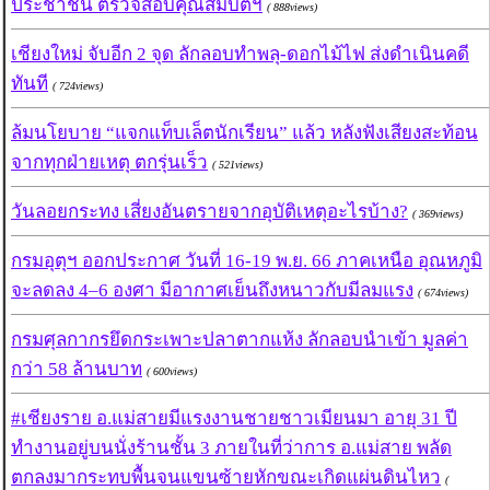
ประชาชน ตรวจสอบคุณสมบัติฯ
( 888views)
เชียงใหม่ จับอีก 2 จุด ลักลอบทำพลุ-ดอกไม้ไฟ ส่งดำเนินคดี
ทันที
( 724views)
ล้มนโยบาย “แจกแท็บเล็ตนักเรียน” แล้ว หลังฟังเสียงสะท้อน
จากทุกฝ่ายเหตุ ตกรุ่นเร็ว
( 521views)
วันลอยกระทง เสี่ยงอันตรายจากอุบัติเหตุอะไรบ้าง?
( 369views)
กรมอุตุฯ ออกประกาศ วันที่ 16-19 พ.ย. 66 ภาคเหนือ อุณหภูมิ
จะลดลง 4–6 องศา มีอากาศเย็นถึงหนาวกับมีลมแรง
( 674views)
กรมศุลกากรยึดกระเพาะปลาตากแห้ง ลักลอบนำเข้า มูลค่า
กว่า 58 ล้านบาท
( 600views)
#เชียงราย อ.แม่สายมีแรงงานชายชาวเมียนมา อายุ 31 ปี
ทำงานอยู่บนนั่งร้านชั้น 3 ภายในที่ว่าการ อ.แม่สาย พลัด
ตกลงมากระทบพื้นจนแขนซ้ายหักขณะเกิดแผ่นดินไหว
(