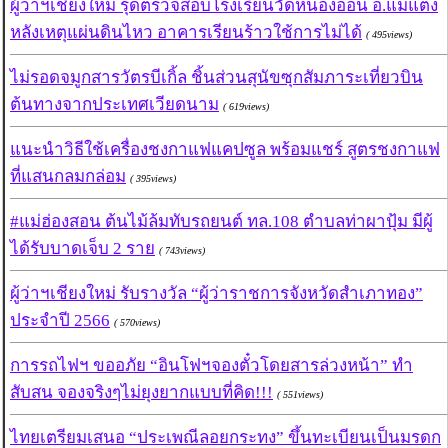
ผู้ว่าฯเชียงใหม่ รุดตรวจสอบโรงเรียนวัดหนองออน อ.แม่แตง
หลังเหตุแผ่นดินไหว อาคารเรียนร้าวใช้การไม่ได้
( 495views)
ไม่รอดจมูกสารวัตรบีเกิ้ล ชิ้นส่วนสุนัขซุกสัมภาระเที่ยวบิน
ต้นทางจากประเทศเวียดนาม
( 619views)
แนะนำวิธีใช้เครื่องชงกาแฟแคปซูล พร้อมแชร์ สูตรชงกาแฟ
ที่แสนกลมกล่อม
( 395views)
#แม่ฮ่องสอน ต้นไม้ล้มทับรถยนต์ ทล.108 ตำบลท่าผาปุ้ม มีผู้
ได้รับบาดเจ็บ 2 ราย
( 743views)
ผู้ว่าฯเชียงใหม่ รับรางวัล “ผู้ว่าราชการจังหวัดสำเภาทอง”
ประจำปี 2566
( 570views)
การรถไฟฯ ขออภัย “อินโฟฯจองตั๋วโดยสารล่วงหน้า” ทำ
สับสน จองจริงๆไม่ยุงยากแบบที่คิด!!!
( 551views)
ไทยเตรียมเสนอ “ประเพณีลอยกระทง” ขึ้นทะเบียนเป็นมรดก