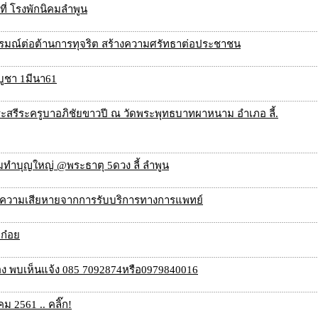
ที่ โรงพักนิคมลำพูน
นารมณ์ต่อต้านการทุจริต สร้างความศรัทธาต่อประชาชน
บูชา 1มีนา61
พระสรีระครูบาอภิชัยขาวปี ณ วัดพระพุทธบาทผาหนาม อำเภอ ลี้.
ทำบุญใหญ่ @พระธาตุ 5ดวง ลี้ ลำพูน
รับความเสียหายจากการรับบริการทางการแพทย์
มก๋อย
อง พบเห็นแจ้ง 085 7092874หรือ0979840016
 2561 .. คลิ๊ก!