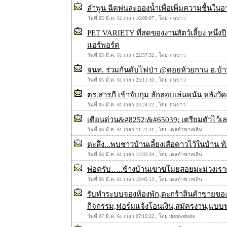
ลำพูน ฉีดพ่นละอองน้ำเพื่อเพิ่มความชื้นในอาก
วันที่ 05 มี.ค. 61 เวลา 16:00:07 , โดย ตนข่าว
PET VARIETY ที่สุดของงานสัตว์เลี้ยง หนึ่งป
แอร์พอร์ต
วันที่ 05 มี.ค. 61 เวลา 22:57:32 , โดย ตนข่าว
จนท. ร่วมกันดับไฟป่า @ดอยห้วยกาน อ.บ้า
วันที่ 05 มี.ค. 61 เวลา 23:11:10 , โดย ตนข่าว
ตร.สารภี เข้าจับกุม ลักลอบเล่นพนัน หลังว
วันที่ 05 มี.ค. 61 เวลา 23:24:22 , โดย ตนข่าว
เตือนด่วน&#8252;&#65039; เตรียมตัวไว้เลย ว
วันที่ 06 มี.ค. 61 เวลา 11:21:41 , โดย เดลต้าพาเพลิน
ตะลึง...พบชาวบ้านเลี้ยงเสือดาวไว้ในบ้าน ท้
วันที่ 06 มี.ค. 61 เวลา 12:03:34 , โดย เดลต้าพาเพลิน
พ่อครับ…..ข้างบ้านเขาขโมยสอยมะม่วงเรา
วันที่ 06 มี.ค. 61 เวลา 19:45:13 , โดย เดลต้าพาเพลิน
รับทำระบบจองห้องพัก,ตะกร้าสินค้าขายขอ
กิจกรรม,ฟอร์มแจ้งโอนเงิน,สมัครงาน,แบบ
วันที่ 07 มี.ค. 61 เวลา 07:19:22 , โดย thamwebsite