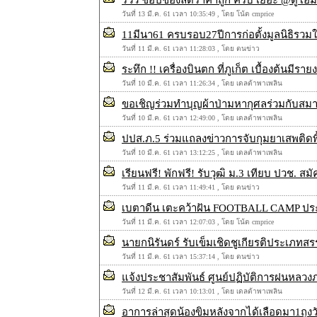
รีวิว ช๊อปของลดราคาถูก ครบ เยอะ @ดูโฮม 
วันที่ 13 มี.ค. 61 เวลา 10:35:49 , โดย โน้ต cmprice
11มีนา61 ครบรอบ27ปีการก่อตั้งมูลนิธิรวมใ
วันที่ 11 มี.ค. 61 เวลา 11:28:03 , โดย ตนข่าว
ระทึก !! เครื่องบินตก ที่ภูเก็ต เบื้องต้นมีร
วันที่ 10 มี.ค. 61 เวลา 11:26:34 , โดย เดลต้าพาเพลิน
ขอเชิญร่วมทำบุญผ้าป่ามหากุศลร่วมกับสมา
วันที่ 10 มี.ค. 61 เวลา 12:49:00 , โดย เดลต้าพาเพลิน
ปปส.ภ.5 ร่วมแถลงข่าวการจับกุมยาเสพติดพื้น
วันที่ 10 มี.ค. 61 เวลา 13:12:25 , โดย เดลต้าพาเพลิน
เรียนฟรี! พักฟรี! รับวุฒิ ม.3 เทียบ ปวช. สม
วันที่ 11 มี.ค. 61 เวลา 11:49:41 , โดย ตนข่าว
เบตาดีน เตะคว้าฝัน FOOTBALL CAMP ประจำ
วันที่ 11 มี.ค. 61 เวลา 12:07:03 , โดย โน้ต cmprice
นายกนิรันดร์ รับเข็มเชิดชูเกียรติประเภทสร
วันที่ 11 มี.ค. 61 เวลา 15:37:14 , โดย ตนข่าว
แจ้งประชาสัมพันธ์ ศูนย์ปฏิบัติการฝนหล
วันที่ 12 มี.ค. 61 เวลา 10:13:01 , โดย เดลต้าพาเพลิน
อาการล่าสุดน้องขิมหลังจากได้เลือดมา1ถุงวั