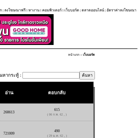
ก
ลงโฆษณาฟรี
หางาน
คอมพิวเตอร์
เว็บบอร์ด
ตลาดออนไลน์
อัตราค่าลงโฆษณา
|
l
l
l
|
|
หน้าแรก
»
เว็บบอร์ด
้นหากระทู้ :
อ่าน
ตอบกลับ
615
268613
( 06 ก.พ. 62 , )
490
721009
( 29 ม.ค. 62 , )