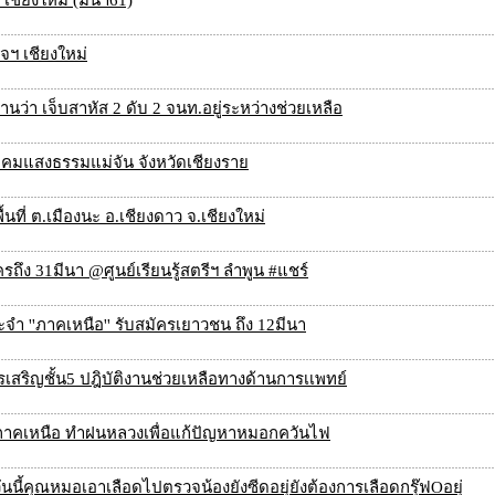
เชียงใหม่ (มีนา61)
จฯ เชียงใหม่
ายงานว่า เจ็บสาหัส 2 ดับ 2 จนท.อยู่ระหว่างช่วยเหลือ
คมแสงธรรมแม่จัน จังหวัดเชียงราย
ที่ ต.เมืองนะ อ.เชียงดาว จ.เชียงใหม่
ัครถึง 31มีนา @ศูนย์เรียนรู้สตรีฯ ลำพูน #แชร์
 ''ภาคเหนือ'' รับสมัครเยาวชน ถึง 12มีนา
รเสริญชั้น5 ปฎิบัติงานช่วยเหลือทางด้านการเเพทย์
วงภาคเหนือ ทำฝนหลวงเพื่อแก้ปัญหาหมอกควันไฟ
นนี้คุณหมอเอาเลือดไปตรวจน้องยังซีดอยุ่ยังต้องการเลือดกรุ๊ฟOอยุ่