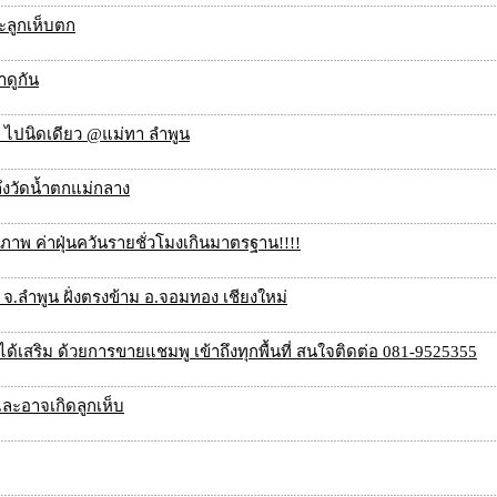
ละลูกเห็บตก
ดูกัน
า ไปนิดเดียว @แม่ทา ลำพูน
ึงวัดน้ำตกแม่กลาง
าพ ค่าฝุ่นควันรายชั่วโมงเกินมาตรฐาน!!!!
 จ.ลำพูน ฝั่งตรงข้าม อ.จอมทอง เชียงใหม่
ายได้เสริม ด้วยการขายแชมพู เข้าถึงทุกพื้นที่ สนใจติดต่อ 081-9525355
 และอาจเกิดลูกเห็บ