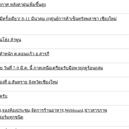
าศ หลังค่าฝุ่นเพิ่มขึ้นสูง
ีมีครั้งเดียว! 8-11 มีนาคม @ศูนย์การค้าเซ็นทรัลพลาซา เชียงใหม่
นโฮ่ง ลำพูน
ัดตำหนัก ต.ดอนแก้ว อ.สารภี
ันที่ 7-9 มี.ค. นี้ ภาคเหนือเตรียมรับมือพายุฤดูร้อนถล่ม
องที่ อ.สันทราย จังหวัดเชียงใหม่
ครับ
ง,จองห้องประชุม,จัดการร้านอาหาร,Webboard,ข่าวสารภาพ
ฟอร์มทุกชนิด