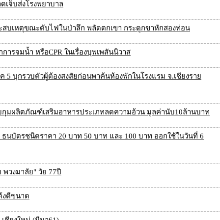
าดเจ็บส่งโรงพยาบาล
ระสบเหตุขณะดับไฟในป่าลึก พลัดตกเขา กระดูกขาหักสองท่อน
จากการจมน้ำ หรือCPR ในเรื่องบุพเพสันนิวาส
 บุกรวบตัวผู้ต้องสงสัยก่อนพาค้นห้องพักในโรงแรม จ.เชียงราย
งจับกุมผลิตภัณฑ์เสริมอาหารประเภทลดความอ้วน มูลค่านับ10ล้านบาท
 ธนบัตรชนิดราคา 20 บาท 50 บาท และ 100 บาท ออกใช้ในวันที่ 6
ย พวงมาลัย" วัย 77ปี
ต้งดีขนาด