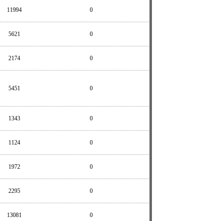
11994
0
5621
0
2174
0
5451
0
1343
0
1124
0
1972
0
2295
0
13081
0