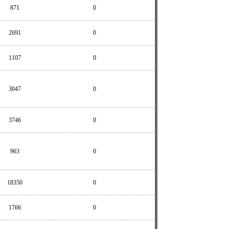
871
0
2691
0
1107
0
3047
0
3746
0
963
0
18350
0
1766
0