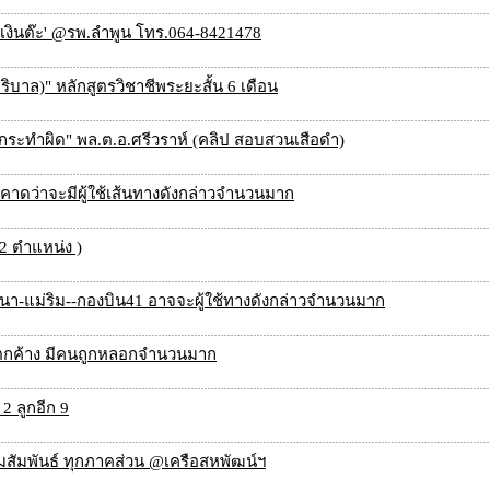
า เงินต๊ะ' @รพ.ลำพูน โทร.064-8421478
รบริบาล)" หลักสูตรวิชาชีพระยะสั้น 6 เดือน
มีผู้กระทำผิด" พล.ต.อ.ศรีวราห์ (คลิป สอบสวนเสือดำ)
คาดว่าจะมีผู้ใช้เส้นทางดังกล่าวจำนวนมาก
2 ตำแหน่ง )
า-แม่ริม--กองบิน41 อาจจะผู้ใช้ทางดังกล่าวจำนวนมาก
ดุตกค้าง มีคนถูกหลอกจำนวนมาก
 2 ลูกอีก 9
วามสัมพันธ์ ทุกภาคส่วน @เครือสหพัฒน์ฯ