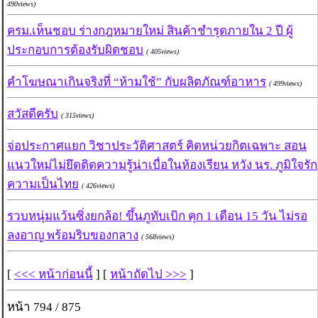
490views)
ครม.เห็นชอบ ร่างกฎหมายใหม่ สินค้าชำรุดภายใน 2 ปี ผู้
ประกอบการต้องรับผิดชอบ
( 405views)
คำโฆษณาเกินจริงที่ “ห้ามใช้” กับผลิตภัณฑ์อาหาร
( 499views)
สวัสดีครับ
( 315views)
จ่อประกาศแยก วิชาประวัติศาสตร์ คิดหน่วยกิตเฉพาะ สอน
แนวใหม่ไม่ยึดติดความรู้น่าเบื่อในห้องเรียน หวัง นร. ภูมิใจรัก
ความเป็นไทย
( 426views)
รวบหนุ่มแว้นซิ่งยกล้อ! ขึ้นภูทับเบิก คุก 1 เดือน 15 วัน ไม่รอ
ลงอาญ พร้อมริบของกลาง
( 568views)
[
<<< หน้าก่อนนี้
] [
หน้าถัดไป >>>
]
หน้า 794 / 875