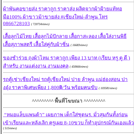
ผ้าพันคอขายส่ง ราคาถูก ราคาส่ง ผลิตจากผ้าฝ้ายแท้ทอ
มือ100% ผ้าขาวม้าขายส่ง #เชียงใหม่-ลำพูน โทร
0866728103
( 720734views)
เสื้อลูกไม้ไทย เสื้อลูกไม้ปักลาย เสื้อกาสะลอง เสื้อใส่งานพิธี
เสื้อสุภาพสตรี เสื้อใส่คู่กับผ้าซิ่น
( 16683views)
ของชำร่วย ถุงผ้าไหม ราคาถูก เพียง 13 บาท (เรียบ หรู ดู ดี )
สำหรับ งานแต่งงาน งานมงคล
( 450666views)
รถตู้เช่าเชียงใหม่ รถตู้เชียงใหม่ ปาย ลำพูน แม่ฮ่องสอน ปา
งอุ๋ง ราคาพิเศษเพียง 1,800฿/วัน พร้อมคนขับ
( 103581views)
^^^^^^^^^ พื้นที่โฆษณา ^^^^^^^^^
“หมอแล็บแพนด้า” เผยภาพ เด็กใส่ชุดนร. มั่วสุมกันทั้งก่อน
เข้าเรียนและหลังเลิก ครูเผย 8-10ขวบ ก็ทำอุปกรณ์กันเองแล้ว
( 515views)