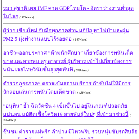
รมว.สุชาติ เผย IMF คาด GDP ไทยโต - อัตราว่างงานต่ำสุด
ในโลก
( 373views)
ผู้ว่าฯ เชียงใหม่ จับมือทุกภาคส่วน แก้ปัญหาไฟป่าและฝุ่น
PM2.5 มุ่งทำงานแบบไร้รอยต่อ
( 347views)
อาชีวะออกประกาศ “ห้ามนักศึกษา” เกี่ยวข้องการพนันเด็ด
ขาดและหากพบ ครู อาจารย์ ผู้บริหาร เข้าไปเกี่ยวข้องการ
พนัน เจอโทษวินัยขั้นสูงสุดทันที
( 370views)
ตำรวจภูธรภาค5 ตรวจเข้มสถานบริการ กำชับไม่ให้มีการ
ลักลอบเล่นการพนันโดยเด็ดขาด
( 438views)
“อนุทิน” ย้ำ ฉีดวัคซีน 4 เข็มขึ้นไป อยู่ในเกณฑ์ปลอดภัย
แน่นอน แม้ติดเชื้อโควิด19 สายพันธุ์ใหม่ๆ ที่เข้ามาช่วงนี้
(
376views)
ชื่นชม ตำรวจแม่พริก ลำปาง มีไหวพริบ รวบหนุ่มขับรถสิบล้อ