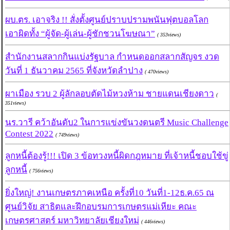
ผบ.ตร. เอาจริง !! สั่งตั้งศูนย์ปราบปรามพนันฟุตบอลโลก
เอาผิดทั้ง “ผู้จัด-ผู้เล่น-ผู้ชักชวนโฆษณา”
( 353views)
สำนักงานสลากกินแบ่งรัฐบาล กำหนดออกสลากสัญจร งวด
วันที่ 1 ธันวาคม 2565 ที่จังหวัดลำปาง
( 470views)
ผาเมือง รวบ 2 ผู้ลักลอบตัดไม้หวงห้าม ชายแดนเชียงดาว
(
351views)
นร.วารี คว้าอันดับ2 ในการแข่งขันวงดนตรี Music Challenge
Contest 2022
( 749views)
ลูกหนี้ต้องรู้!!! เปิด 3 ข้อทวงหนี้ผิดกฎหมาย ที่เจ้าหนี้ชอบใช้ขู่
ลูกหนี้
( 756views)
ยิ่งใหญ่! งานเกษตรภาคเหนือ ครั้งที่10 วันที่1-12ธ.ค.65 ณ
ศูนย์วิจัย สาธิตและฝึกอบรมการเกษตรแม่เหียะ คณะ
เกษตรศาสตร์ มหาวิทยาลัยเชียงใหม่
( 446views)