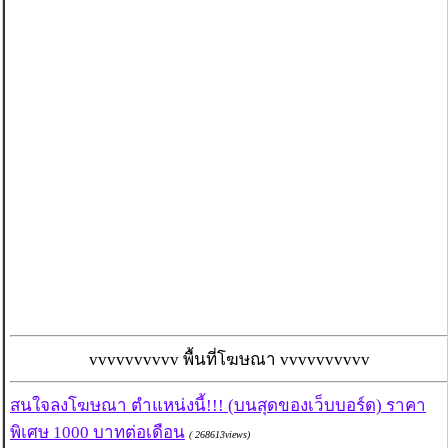
vvvvvvvvvv พื้นที่โฆษณา vvvvvvvvvv
สนใจลงโฆษณา ตำแหน่งนี้!!! (บนสุดของเว็บบอร์ด) ราคา
พิเศษ 1000 บาทต่อเดือน
( 268613views)