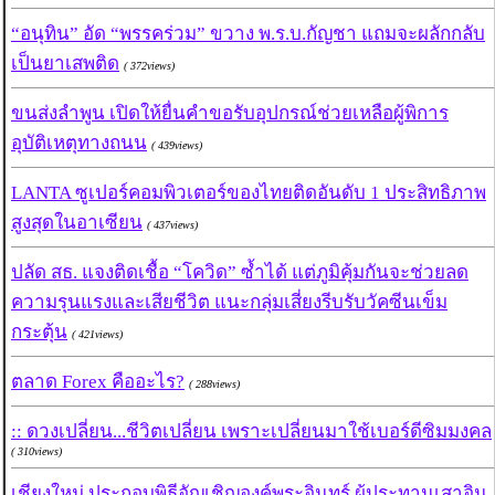
“อนุทิน” อัด “พรรคร่วม” ขวาง พ.ร.บ.กัญชา แถมจะผลักกลับ
เป็นยาเสพติด
( 372views)
ขนส่งลำพูน เปิดให้ยื่นคำขอรับอุปกรณ์ช่วยเหลือผู้พิการ
อุบัติเหตุทางถนน
( 439views)
LANTA ซูเปอร์คอมพิวเตอร์ของไทยติดอันดับ 1 ประสิทธิภาพ
สูงสุดในอาเซียน
( 437views)
ปลัด สธ. แจงติดเชื้อ “โควิด” ซ้ำได้ แต่ภูมิคุ้มกันจะช่วยลด
ความรุนแรงและเสียชีวิต แนะกลุ่มเสี่ยงรีบรับวัคซีนเข็ม
กระตุ้น
( 421views)
ตลาด Forex คืออะไร?
( 288views)
:: ดวงเปลี่ยน...ชีวิตเปลี่ยน เพราะเปลี่ยนมาใช้เบอร์ดีซิมมงคล
( 310views)
เชียงใหม่ ประกอบพิธีอัญเชิญองค์พระอินทร์ ผู้ประทานเสาอิน