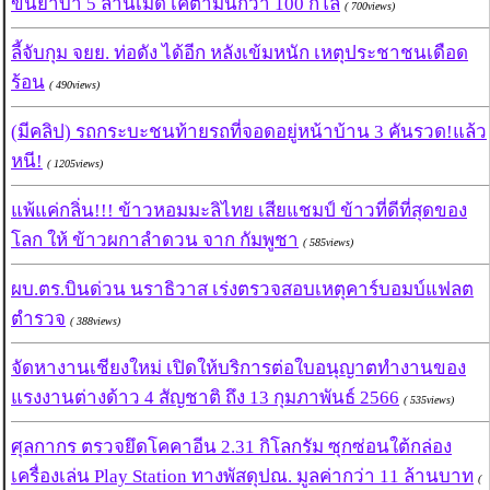
ขนยาบ้า 5 ล้านเม็ด เคตามีนกว่า 100 กิโล
( 700views)
ลี้จับกุม จยย. ท่อดัง ได้อีก หลังเข้มหนัก เหตุประชาชนเดือด
ร้อน
( 490views)
(มีคลิป) รถกระบะชนท้ายรถที่จอดอยู่หน้าบ้าน 3 คันรวด!แล้ว
หนี!
( 1205views)
แพ้แค่กลิ่น!!! ข้าวหอมมะลิไทย เสียแชมป์ ข้าวที่ดีที่สุดของ
โลก ให้ ข้าวผกาลำดวน จาก กัมพูชา
( 585views)
ผบ.ตร.บินด่วน นราธิวาส เร่งตรวจสอบเหตุคาร์บอมบ์แฟลต
ตำรวจ
( 388views)
จัดหางานเชียงใหม่ เปิดให้บริการต่อใบอนุญาตทำงานของ
แรงงานต่างด้าว 4 สัญชาติ ถึง 13 กุมภาพันธ์ 2566
( 535views)
ศุลกากร ตรวจยึดโคคาอีน 2.31 กิโลกรัม ซุกซ่อนใต้กล่อง
เครื่องเล่น Play Station ทางพัสดุปณ. มูลค่ากว่า 11 ล้านบาท
(