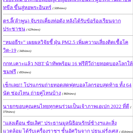
ทขีล ขึ้นสู่หอพระอินทร์
( 500views)
ตร.ลี้(ลำพูน) จับรถเคี่ยงท่อดัง หลังได้รับข้อร้องเรียนจาก
ประชาชน
( 629views)
“หมอธีระ” เผยผลวิจัยชี้ ฝุ่น PM2.5 เพิ่มความเสี่ยงติดเชื้อโค
วิด-19
( 340views)
กกท.เคาะแล้ว NBT นำทัพพร้อม 16 ฟรีทีวีถ่ายทอดบอลโลกให้
ชมฟรี
( 493views)
เช็กเลย!! โปรแกรมถ่ายทอดสดฟุตบอลโลกรอบสุดท้าย ทั้ง 64
นัด ช่องไหน ถ่ายคู่ไหนบ้าง
( 860views)
นายกขอบคุณคนไทยทุกคนร่วมเป็นเจ้าภาพเอเปก 2022 ที่ดี
(
370views)
"แสงเดือน ชัยเลิศ" ประธานมูลนิธิอนุรักษ์ช้างฯและสิ่ง
แวดล้อม ได้รับเครื่องราชฯ ชั้นอัศวินจาก ปธน.ฝรั่งเศส
( 454views)