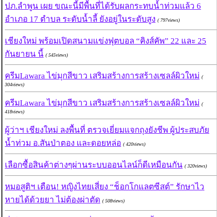
ปภ.ลำพูน เผย ขณะนี้มีพื้นที่ได้รับผลกระทบน้ำท่วมแล้ว 6
อำเภอ 17 ตำบล ระดับน้ำลี้ ยังอยู่ในระดับสูง
( 797views)
เชียงใหม่ พร้อมเปิดสนามแข่งฟุตบอล “คิงส์คัพ” 22 และ 25
กันยายน นี้
( 545views)
ครีมLawara ไข่มุกสีขาว เสริมสร้างการสร้างเซลล์ผิวใหม่
(
304views)
ครีมLawara ไข่มุกสีขาว เสริมสร้างการสร้างเซลล์ผิวใหม่
(
418views)
ผู้ว่าฯ เชียงใหม่ ลงพื้นที่ ตรวจเยี่ยมแจกถุงยังชีพ ผู้ประสบภัย
น้ำท่วม อ.สันป่าตอง และดอยหล่อ
( 420views)
เลือกซื้อสินค้าต่างๆผ่านระบบออนไลน์ก็ดีเหมือนกัน
( 320views)
หมอสูติฯ เตือน! หญิงไทยเสี่ยง “ช็อกโกแลตซีสต์” รักษาไว
หายได้ด้วยยา ไม่ต้องผ่าตัด
( 508views)