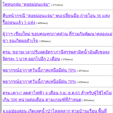
โคลนถล่ม “ดอยม่อนแจ่ม”
( 371views)
คืบหน้ากรณี ”ดอยม่อนแจ่ม” พบเปลี่ยนมือ-ถ่ายโอน 36 แห่ง
รื้อถอนแล้ว 5 แห่ง
( 449views)
ผู้ว่าฯ เชียงใหม่ ขอบคุณทุกภาคส่วน ที่ร่วมกันพัฒนาคลองแม่
ข่า จนเกิดผลสำเร็จ
( 339views)
ครม. ขยายเวลาปรับลดอัตราภาษีสรรพสามิตน้ำมันดีเซลลง
ลิตรละ 5 บาท ออกไปอีก 2 เดือน
( 379views)
พยากรณ์อากาศวันนี้ภาคเหนือมีฝน 70%
( 437views)
พยากรณ์อากาศวันนี้ภาคเหนือมีฝน 70%
( 629views)
ครม.เคาะ! ลดค่าไฟฟ้า 4 เดือน ก.ย.-ธ.ค.65 สำหรับผู้ใช้ไฟไม่
เกิน 500 หน่วยต่อเดือน ตามเกณฑ์ที่กำหนด
( 855views)
จ.แม่ฮ่องสอน เกิดเหตุน้ำป่าไหลหลาก ท่วมบ้านเรือน พื้นที่