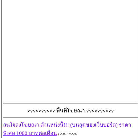
vvvvvvvvvv พื้นที่โฆษณา vvvvvvvvvv
สนใจลงโฆษณา ตำแหน่งนี้!!! (บนสุดของเว็บบอร์ด) ราคา
พิเศษ 1000 บาทต่อเดือน
( 268613views)