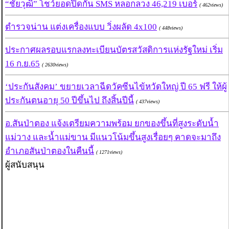
“ชัยวุฒิ” โชว์ยอดปิดกั้น SMS หลอกลวง 46,219 เบอร์
( 462views)
ตำรวจน่าน แต่งเครื่องแบบ วิ่งผลัด 4x100
( 448views)
ประกาศผลรอบแรกลงทะเบียนบัตรสวัสดิการแห่งรัฐใหม่ เริ่ม
16 ก.ย.65
( 2630views)
‘ประกันสังคม’ ขยายเวลาฉีดวัคซีนไข้หวัดใหญ่ ปี 65 ฟรี ให้ผู้
ประกันตนอายุ 50 ปีขึ้นไป ถึงสิ้นปีนี้
( 437views)
อ.สันป่าตอง แจ้งเตรียมความพร้อม ยกของขึ้นที่สูงระดับน้ำ
แม่วาง และน้ำแม่ขาน มีแนวโน้มขึ้นสูงเรื่อยๆ คาดจะมาถึง
อำเภอสันป่าตองในคืนนี้
( 1271views)
ผู้สนับสนุน