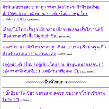
ผ้าพันคอขายส่ง ราคาถูก ราคาส่ง ผลิตจากผ้าฝ้ายแท้ทอ
มือ100% ผ้าขาวม้าขายส่ง #เชียงใหม่-ลำพูน โทร
0866728103
( 720999views)
เสื้อลูกไม้ไทย เสื้อลูกไม้ปักลาย เสื้อกาสะลอง เสื้อใส่งานพิธี
เสื้อสุภาพสตรี เสื้อใส่คู่กับผ้าซิ่น
( 16683views)
ของชำร่วย ถุงผ้าไหม ราคาถูก เพียง 13 บาท (เรียบ หรู ดู ดี )
สำหรับ งานแต่งงาน งานมงคล
( 450668views)
รถตู้เช่าเชียงใหม่ รถตู้เชียงใหม่ ปาย ลำพูน แม่ฮ่องสอน ปา
งอุ๋ง ราคาพิเศษเพียง 1,800฿/วัน พร้อมคนขับ
( 103583views)
^^^^^^^^^ พื้นที่โฆษณา ^^^^^^^^^
“ บิ๊กป้อม”ไฟเขียว ขยายแผนลดชดเชยราคาน้ำมันชีวภาพ
ไปอีก 2 ปี
( 405views)