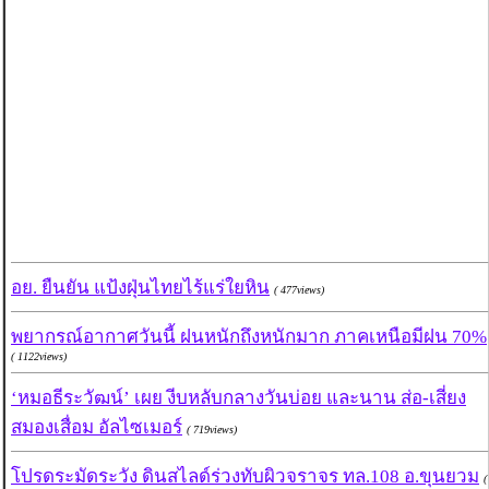
อย. ยืนยัน แป้งฝุ่นไทยไร้แร่ใยหิน
( 477views)
พยากรณ์อากาศวันนี้ ฝนหนักถึงหนักมาก ภาคเหนือมีฝน 70%
( 1122views)
‘หมอธีระวัฒน์’ เผย งีบหลับกลางวันบ่อย และนาน ส่อ-เสี่ยง
สมองเสื่อม อัลไซเมอร์
( 719views)
โปรดระมัดระวัง ดินสไลด์ร่วงทับผิวจราจร ทล.108 อ.ขุนยวม
(