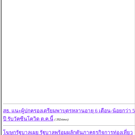
สธ. แนะผู้ปกครองเตรียมพาบุตรหลานอายุ 6 เดือน-น้อยกว่า 5
ปี รับวัคซีนโควิด ต.ค.นี้
( 392views)
โฆษกรัฐบาลเผย รัฐบาลพร้อมผลักดันภาคธุรกิจการท่องเที่ยว