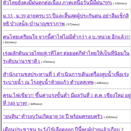
ทั่วไทยยังคงมีฝนตกต่อเนื่อง ภาคเหนือวันนี้มีฝน70%
( 526views)
ม.33 , ม.39 อายุครบ 55 ปีและสิ้นสุดผู้ประกันตน อย่าลืมเช็กสิ
ทธิ บำเหน็จ-บำนาญชราภาพ
( 972views)
คนไทยเตรียมใจ จากนี้ค่าไฟไม่มีต่ำกว่า 4 บ./หน่วย อีกแล้ว!!
( 441views)
เร่งผลักดันมวยไทยสู่เวทีโลก ต่อยอดกีฬาไทยให้เป็นที่นิยมใน
ระดับนานาชาติ เ
( 376views)
สำนักงานชลประทานที่ 1 ดำเนินการเดินเครื่องสูบน้ำเพื่อเร่ง
ระบายน้ำ ณ โรงสูบน้ำห้วยแก้ว ตำบลสุเทพ
( 448views)
ครม.ไฟเขียว!! ขึ้นค่าแรงขั้นต่ำ มีผลวันที่ 1 ต.ค. เชียงใหม่ อยู่
ที่ 340 บาท!
( 449views)
"อนุทิน" ทำบุญวันเกิดอายุ 56 ปี พร้อมครอบครัว
( 420views)
เตือนประชาชน ระวังไข้เลือดออก ปีนี้พบผู้ป่วยแล้วเกือบ 2