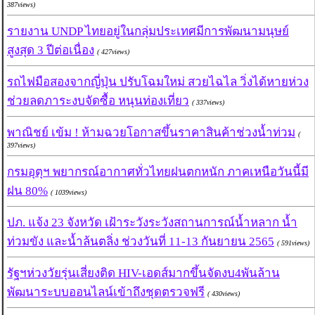
387views)
รายงาน UNDP ไทยอยู่ในกลุ่มประเทศมีการพัฒนามนุษย์
สูงสุด 3 ปีต่อเนื่อง
( 427views)
รถไฟมือสองจากญี่ปุ่น ปรับโฉมใหม่ สวยไฉไล วิ่งได้หายห่วง
ช่วยลดภาระงบจัดซื้อ หนุนท่องเที่ยว
( 337views)
พาณิชย์ เข้ม ! ห้ามฉวยโอกาสขึ้นราคาสินค้าช่วงน้ำท่วม
(
397views)
กรมอุตุฯ พยากรณ์อากาศทั่วไทยฝนตกหนัก ภาคเหนือวันนี้มี
ฝน 80%
( 1039views)
ปภ. แจ้ง 23 จังหวัด เฝ้าระวังระวังสถานการณ์น้ำหลาก น้ำ
ท่วมขัง และน้ำล้นตลิ่ง ช่วงวันที่ 11-13 กันยายน 2565
( 591views)
รัฐฯห่วงวัยรุ่นเสี่ยงติด HIV-เอดส์มากขึ้นจัดงบ4พันล้าน
พัฒนาระบบออนไลน์เข้าถึงชุดตรวจฟรี
( 430views)