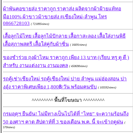
ผ้าพันคอขายส่ง ราคาถูก ราคาส่ง ผลิตจากผ้าฝ้ายแท้ทอ
มือ100% ผ้าขาวม้าขายส่ง #เชียงใหม่-ลำพูน โทร
0866728103
( 721895views)
เสื้อลูกไม้ไทย เสื้อลูกไม้ปักลาย เสื้อกาสะลอง เสื้อใส่งานพิธี
เสื้อสุภาพสตรี เสื้อใส่คู่กับผ้าซิ่น
( 16691views)
ของชำร่วย ถุงผ้าไหม ราคาถูก เพียง 13 บาท (เรียบ หรู ดู ดี )
สำหรับ งานแต่งงาน งานมงคล
( 450690views)
รถตู้เช่าเชียงใหม่ รถตู้เชียงใหม่ ปาย ลำพูน แม่ฮ่องสอน ปา
งอุ๋ง ราคาพิเศษเพียง 1,800฿/วัน พร้อมคนขับ
( 103592views)
^^^^^^^^^ พื้นที่โฆษณา ^^^^^^^^^
กรมอุตุฯ ยืนยัน! ไม่มีทางเป็นไปได้ที่ “ไทย” จะความร้อนถึง
50 องศาฯ คาด สัปดาห์ที่ 3 ของเดือน พ.ค. นี้ จะเข้าฤดูฝน
(
570views)