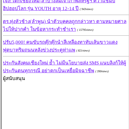
เจ๋ง! เด็กเชียงใหม่-ลำปางล้มเจ้าภาพสหรัฐฯ คว้าแชมป์
ฮิปฮอปโลก รุ่น YOUTH อายุ 12-14 ปี
( 943views)
ตร.ทุ่งหัวช้าง(ลำพูน) นำตัวบุคคลถูกกล่าวหา ตามหมายศาล
ไปให้ปากคำ ในข้อหากระทำชำเรา
( 15795views)
ปรับ5,000! คนขับรถตุ๊กตุ๊กนำสีเหลืองทาทับเส้นขาวแดง
ฟุตบาทริมถนนหลังข่วงประตูท่าแพ
( 821views)
ประกันสังคมเชียงใหม่ ย้ำ ไม่มีนโยบายส่ง SMS แนบลิงก์ให้ผู้
ประกันตนทุกกรณี อย่าตกเป็นเหยื่อมิจฉาชีพ
( 390views)
ผู้สนับสนุน