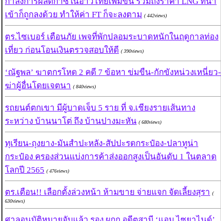
กำลังการผลิตก๊าซในอ่าวไทยเพิ่มขึ้น รวมถึงราคา LNG ที่นำ
เข้าก็ถูกลงด้วย ทำให้ค่า FT ก็จะลงตาม
( 442views)
ตร.ไซเบอร์ เตือนภัย เพจที่พักปลอมระบาดหนักในฤดูกาลท่อง
เที่ยว ก่อนโอนเงินตรวจสอบให้ดี
( 390views)
‘ณัฐพล’ ฆาตกรโหด 2 คดี 7 ข้อหา ข่มขืน-กักขังหน่วงเหนี่ยว-
ฆ่าผู้อื่นโดยเจตนา
( 840views)
รถยนต์ตกเขา มีผู้บาดเจ็บ 5 ราย ที่ จ.เชียงรายเส้นทาง
ระหว่าง บ้านนาโต่ ถึง บ้านปางมะหัน
( 680views)
ทุเรียน-ถุงยาง-มันสำปะหลัง-สัปปะรดกระป๋อง-ปลาทูน่า
กระป๋อง ครองส่วนแบ่งการค้าส่งออกสูงเป็นอันดับ 1 ในตลาด
โลกปี 2565
( 476views)
ตร.เตือน!! เลือกตั้งล่วงหน้า ห้ามขาย จ่ายแจก จัดเลี้ยงสุรา
(
630views)
ศาลอนุมัติหมายจับแล้ว รอง ผกก.อดีตสามี ‘แอม ไซยาไนด์’