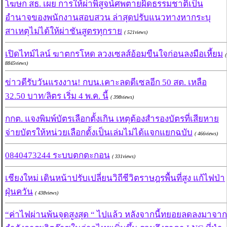
โฆษก สธ. เผย การให้ผ่าพิสูจน์ศพตายผิดธรรมชาติเป็น
อำนาจของพนักงานสอบสวน ล่าสุดปรับแนวทางหากระบุ
สาเหตุไม่ได้ให้ผ่าชันสูตรทุกราย
( 521views)
เปิดไทม์ไลน์ ฆาตกรโหด ลวงเซลส์อ้อมขืนใจก่อนลงมือเหี้ยม
(
8845views)
ข่าวดีรับวันแรงงาน! กบน.เคาะลดดีเซลอีก 50 สต. เหลือ
32.50 บาท/ลิตร เริ่ม 4 พ.ค. นี้
( 398views)
กกต. แจงพิมพ์บัตรเลือกตั้งเกิน เหตุต้องสำรองบัตรที่เสียหาย
จ่ายบัตรให้หน่วยเลือกตั้งเป็นเล่มไม่ได้แจกแยกฉบับ
( 466views)
0840473244 ระบบตกตะกอน
( 331views)
เชียงใหม่ เดินหน้าปรับเปลี่ยนวิถีชีวิตราษฎรพื้นที่สูง แก้ไฟป่า
ฝุ่นควัน
( 438views)
“ค่าไฟผ่านพ้นจุดสูงสุด “ ไปแล้ว หลังจากนี้ทยอยลดลงมาจาก