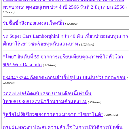
พระบรมธาตุดอยสุเทพ ประจำปี 2566 วันที่ 2 มิถุนายน 2566
(
619views)
รับซื้อขี้กลึงทองแดงสนใจคลิ๊ก
( 425views)
รถ Super Cars Lamborghini กว่า 40 คัน เที่ยวปายมอบทุนการ
ศึกษาให้เยาวชนร้อยทุนนับแสนบาท
( 1122views)
“ไทย” อันดับที่ 59 จากการเปรียบเทียบคุณภาพชีวิตทั่วโลก
ของ WorlData.info
( 349views)
0840473244 ถังตกตะกอนสำเร็ปรูป แบบแผ่นช่วยตกตะกอน
(
235views)
วอลเปเปอร์ติดผนัง 250 บาท เดือนนี้เท่านั้น
โทร0819368127หน้าร้านรามคำแหง124
( 393views)
รู้หรือไม่ สีเขียวของดาวหาง มาจาก “ไซยาไนด์”
( 440views)
กรมฝนหลวงฯ ประสบความสำเร็จในการปฏิบัติการเปิดชั้น