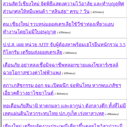
สวนสัตว์เชียงใหม่ จัดพิธีแสดงความไว้อาลัย และทำบุญอุทิศ
ส่วนกุศลให้หมีแพนด้า “หลินฮุ่ย” ครบ 7 วัน
( 425views)
ตม.เชียงใหม่ รวบหนุ่มออสเตรเลียใช้วีซ่าท่องเที่ยวแอบ
ทำงานโดยไม่มีใบอนุญาต
( 639views)
ป.ป.ส. เผย หน่วย AITF จับผู้ต้องหาพร้อมเฮโรอีนหนักรวม 3.5
กิโลกรัม เตรียมส่งออสเตรเลีย
( 500views)
เตือนภัย อย่าหลงเชื่อมิจฉาชีพหลอกขายแผงโซลาร์เซลล์
ฉวยโอกาสช่วงค่าไฟฟ้าแพง
( 439views)
สภาเภสัชกรรม ออก จม.เปิดผนึก จ่อฟันโทษ หากพบเภสัชฯ
เอี่ยวคดีวางยาไซยาไนด์
( 364views)
หอเตือนภัยสึนามิ หาดกมลา และลากูน่า ดังกลางดึก ทั้งที่ไม่มี
เหตุแผ่นดินไหวกระทบไทย ปภ.ภูเก็ต เร่งหาสาเหตุ
( 496views)
เชียงใหม่ เตรียมจัดงานประเพณีเตียวขึ้นดอยไหว้สาปาระมี