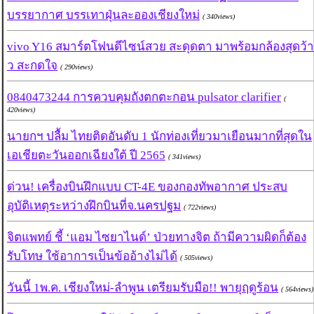
บรรยากาศ บรรเทาฝุ่นละอองเชียงใหม่
( 340views)
vivo Y16 สมาร์ตโฟนดีไซน์สวย สะดุดตา มาพร้อมกล้องสุดว้า
ว สะกดใจ
( 290views)
0840473244 การควบคุมถังตกตะกอน pulsator clarifier
(
420views)
นายกฯ ปลื้ม ไทยติดอันดับ 1 นักท่องเที่ยวมาเยือนมากที่สุดใน
เอเชียตะวันออกเฉียงใต้ ปี 2565
( 341views)
ด่วน! เครื่องบินฝึกแบบ CT-4E ของกองทัพอากาศ ประสบ
อุบัติเหตุระหว่างฝึกบินที่จ.นครปฐม
( 722views)
จิตแพทย์ ชี้ ‘แอม ไซยาไนด์’ ป่วยทางจิต ถ้ามีความผิดก็ต้อง
รับโทษ ใช้อาการเป็นข้ออ้างไม่ได้
( 505views)
วันนี้ 1พ.ค. เชียงใหม่-ลำพูน เตรียมรับมือ!! พายุฤดูร้อน
( 564views)