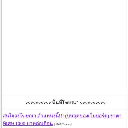
vvvvvvvvvv พื้นที่โฆษณา vvvvvvvvvv
สนใจลงโฆษณา ตำแหน่งนี้!!! (บนสุดของเว็บบอร์ด) ราคา
พิเศษ 1000 บาทต่อเดือน
( 268618views)