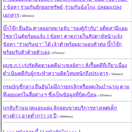
3 ข้อหา ร่วมกันยักยอกทรัพย์ ,ร่วมกันฉ้อโกง, ปลอมแปลง
เอกสาร
( 482views)
บิ๊กโจ๊ก ยืนยัน ศาลออกหมายจับ “รองผู้กำกับ” อดีตสามีแอม
ไซยาไนด์พร้อมแจ้ง 3 ข้อหา คาดภายในสัปดาห์หน้าแจ้ง
ข้อหา “ร่วมกันฆ่า” ได้ เจ้าตัวพร้อมมามอบตัวต่อ บิ๊กโจ๊ก
พร้อมรับตัวด้วยตัวเอง
( 475views)
ผบช.ภ.5 เร่งรัดติดตามคดีฆ่าเซลล์สาว สั่งรื้อคดีที่เกี่ยวเนื่อง
ดำเนินคดีกับผู้กระทำความผิดโทษหนักถึงประหาร
( 764views)
กรมบัญชีกลาง ยืนยันไม่มีการยกเลิกหรือลดเงินบำนาญ ตาม
ที่เผยแพร่ในสื่อต่าง ๆ ซึ่งเป็นข้อมูลที่บิดเบือน
( 435views)
บุกจับร้านนวดแอบแฝง ลักลอบขายบริการทางเพศเด็ก
ต่างด้าว อายุต่ำกว่า 18 ปี
( 1699views)