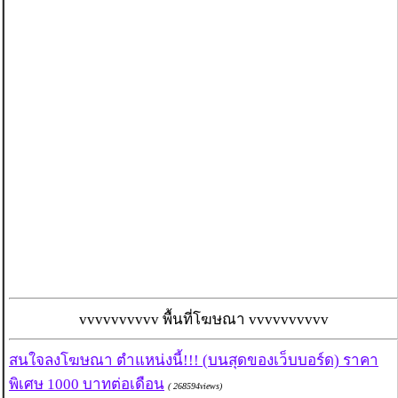
vvvvvvvvvv พื้นที่โฆษณา vvvvvvvvvv
สนใจลงโฆษณา ตำแหน่งนี้!!! (บนสุดของเว็บบอร์ด) ราคา
พิเศษ 1000 บาทต่อเดือน
( 268594views)