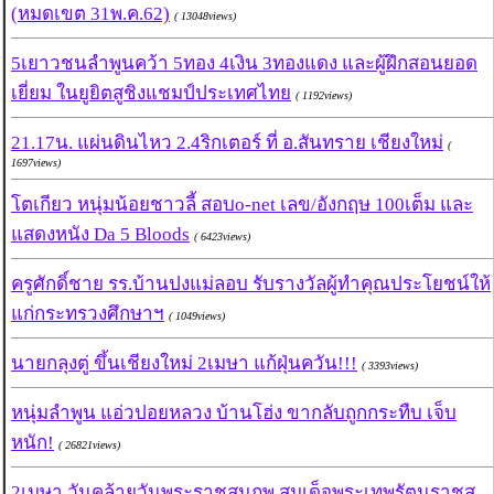
(หมดเขต 31พ.ค.62)
( 13048views)
5เยาวชนลำพูนคว้า 5ทอง 4เงิน 3ทองแดง และผู้ฝึกสอนยอด
เยี่ยม ในยูยิตสูชิงแชมป์ประเทศไทย
( 1192views)
21.17น. แผ่นดินไหว 2.4ริกเตอร์ ที่ อ.สันทราย เชียงใหม่
(
1697views)
โตเกียว หนุ่มน้อยชาวลี้ สอบo-net เลข/อังกฤษ 100เต็ม และ
แสดงหนัง Da 5 Bloods
( 6423views)
ครูศักดิ์ชาย รร.บ้านปงแม่ลอบ รับรางวัลผู้ทำคุณประโยชน์ให้
แก่กระทรวงศึกษาฯ
( 1049views)
นายกลุงตู่ ขึ้นเชียงใหม่ 2เมษา แก้ฝุ่นควัน!!!
( 3393views)
หนุ่มลำพูน แอ่วปอยหลวง บ้านโฮ่ง ขากลับถูกกระทืบ เจ็บ
หนัก!
( 26821views)
2เมษา วันคล้ายวันพระราชสมภพ สมเด็จพระเทพรัตนราชสุ