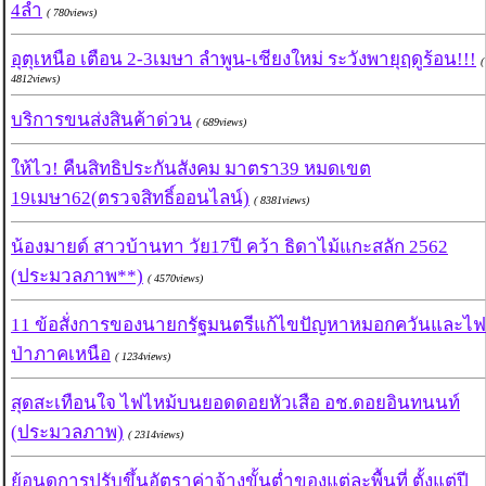
4ลำ
( 780views)
อุตุเหนือ เตือน 2-3เมษา ลำพูน-เชียงใหม่ ระวังพายุฤดูร้อน!!!
(
4812views)
บริการขนส่งสินค้าด่วน
( 689views)
ให้ไว! คืนสิทธิประกันสังคม มาตรา39 หมดเขต
19เมษา62(ตรวจสิทธิ์ออนไลน์)
( 8381views)
น้องมายด์ สาวบ้านทา วัย17ปี คว้า ธิดาไม้แกะสลัก 2562
(ประมวลภาพ**)
( 4570views)
11 ข้อสั่งการของนายกรัฐมนตรีแก้ไขปัญหาหมอกควันและไฟ
ป่าภาคเหนือ
( 1234views)
สุดสะเทือนใจ ไฟไหม้บนยอดดอยหัวเสือ อช.ดอยอินทนนท์
(ประมวลภาพ)
( 2314views)
ย้อนดูการปรับขึ้นอัตราค่าจ้างขั้นต่ำของแต่ละพื้นที่ ตั้งแต่ปี