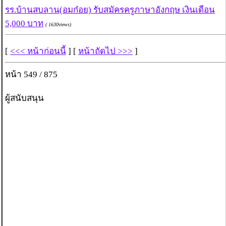
รร.บ้านสบลาน(อมก๋อย) รับสมัครครูภาษาอังกฤษ เงินเดือน
5,000 บาท
( 1630views)
[
<<< หน้าก่อนนี้
] [
หน้าถัดไป >>>
]
หน้า 549 / 875
ผู้สนับสนุน