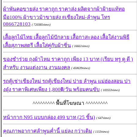
ผ้าพันคอขายส่ง ราคาถูก ราคาส่ง ผลิตจากผ้าฝ้ายแท้ทอ
มือ100% ผ้าขาวม้าขายส่ง #เชียงใหม่-ลำพูน โทร
0866728103
( 720385views)
เสื้อลูกไม้ไทย เสื้อลูกไม้ปักลาย เสื้อกาสะลอง เสื้อใส่งานพิธี
เสื้อสุภาพสตรี เสื้อใส่คู่กับผ้าซิ่น
( 16661views)
ของชำร่วย ถุงผ้าไหม ราคาถูก เพียง 13 บาท (เรียบ หรู ดู ดี )
สำหรับ งานแต่งงาน งานมงคล
( 450639views)
รถตู้เช่าเชียงใหม่ รถตู้เชียงใหม่ ปาย ลำพูน แม่ฮ่องสอน ปา
งอุ๋ง ราคาพิเศษเพียง 1,800฿/วัน พร้อมคนขับ
( 103553views)
^^^^^^^^^ พื้นที่โฆษณา ^^^^^^^^^
หน้ากาก N95 แบบกล่อง 499 บาท (25 ชิ้น)
( 647views)
คุณภาพอากาศลำพูนค่ำนี้ แย่ลง กว่าเดิม
( 1153views)