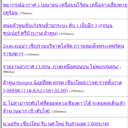
พยากรณ์อากาศ 1 เมษายน เหนือบนไร้ฝน เหนือล่างเสี่ยงพายุ
ฤดูร้อน
( 776views)
หนุ่มลำพูนขับเก๋งชนท้ายกระบะ ดับ 1 เจ็บอีก 3 @ถนน
ซุปเปอร์ ศรีบัวบาน(ลำพูน)
( 6722views)
2และ4เมษา เชิญร่วมบริจาคโลหิต ถวายสมเด็จพระเทพรัตน
ราชสุดาฯ
( 1141views)
รายงานอากาศ 13.00น. ภาคเหนือตอนบน ไม่พบกลุ่มฝน!
(
789views)
ลำพูน Hotspot น้อยที่สุด 60จุด เชียงใหม่615จุด รวททั้งภาค
3,088จุด (1 เม.ย.62 เวลา 02.00)
( 1392views)
ฮ. ไม่สามารถดับไฟที่ดอยหลวงเชียงดาวได้ ระดมพลเดินเท้า
จำนวนมาก เข้าดับไฟ!
( 2554views)
ม.นอร์ท-เชียงใหม่ รับ นศ.ใหม่ รับส่วนลด 5,000บาท!