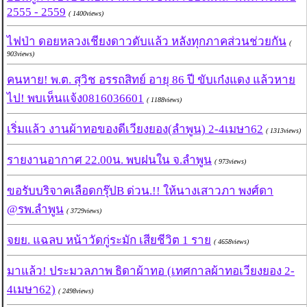
2555 - 2559
( 1400views)
ไฟป่า ดอยหลวงเชียงดาวดับแล้ว หลังทุกภาคส่วนช่วยกัน
(
903views)
คนหาย! พ.ต. สุวิช อรรถสิทย์ อายุ 86 ปี ขับเก๋งแดง แล้วหาย
ไป! พบเห็นแจ้ง0816036601
( 1188views)
เริ่มแล้ว งานผ้าทอของดีเวียงยอง(ลำพูน) 2-4เมษา62
( 1313views)
รายงานอากาศ 22.00น. พบฝนใน จ.ลำพูน
( 973views)
ขอรับบริจาคเลือดกรุ๊ปB ด่วน.!! ให้นางเสาวภา พงศ์ดา
@รพ.ลำพูน
( 3729views)
จยย. แฉลบ หน้าวัดกู่ระมัก เสียชีวิต 1 ราย
( 4658views)
มาแล้ว! ประมวลภาพ ธิดาผ้าทอ (เทศกาลผ้าทอเวียงยอง 2-
4เมษา62)
( 2498views)