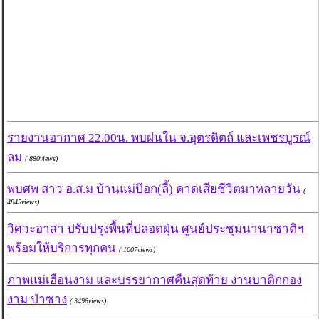
รายงานอากาศ 22.00น. พบฝนใน จ.อุตรดิตถ์ และเพชรบูรณ์
ลม
( 880views)
พบศพ สาว อ.ส.ม บ้านแม่ป๊อก(ลี้) คาดเสียชีวิตมาหลายวัน
(
4845views)
วิศวะอาสา ปรับปรุงพื้นที่ปลอดฝุ่น ศูนย์ประชุมนานาชาติฯ
พร้อมให้บริการทุกคน
( 1007views)
ภาพแม่เฮือนงาม และบรรยากาศคืนสุดท้าย งานบาติกกอง
งาม ป่าซาง
( 3496views)