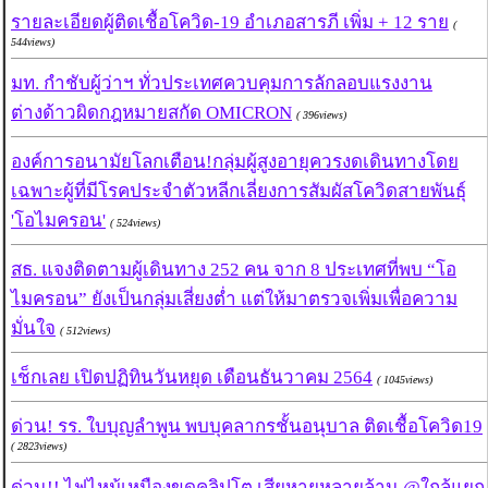
รายละเอียดผู้ติดเชื้อโควิด-19 อำเภอสารภี เพิ่ม + 12 ราย
(
544views)
มท. กำชับผู้ว่าฯ ทั่วประเทศควบคุมการลักลอบแรงงาน
ต่างด้าวผิดกฎหมายสกัด OMICRON
( 396views)
องค์การอนามัยโลกเตือน!กลุ่มผู้สูงอายุควรงดเดินทางโดย
เฉพาะผู้ที่มีโรคประจำตัวหลีกเลี่ยงการสัมผัสโควิดสายพันธุ์
'โอไมครอน'
( 524views)
สธ. แจงติดตามผู้เดินทาง 252 คน จาก 8 ประเทศที่พบ “โอ
ไมครอน” ยังเป็นกลุ่มเสี่ยงต่ำ แต่ให้มาตรวจเพิ่มเพื่อความ
มั่นใจ
( 512views)
เช็กเลย เปิดปฏิทินวันหยุด เดือนธันวาคม 2564
( 1045views)
ด่วน! รร. ใบบุญลำพูน พบบุคลากรชั้นอนุบาล ติดเชื้อโควิด19
( 2823views)
ด่วน!! ไฟไหม้เหมืองขุดคลิปโต เสียหายหลายล้าน @ใกล้แยก