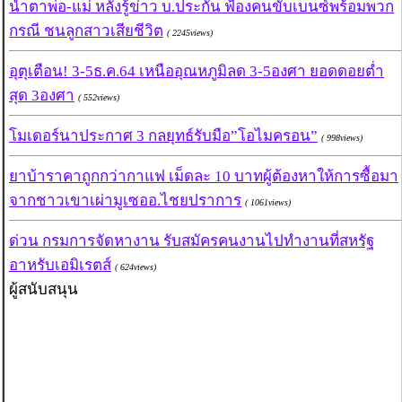
น้ำตาพ่อ-แม่ หลังรู้ข่าว บ.ประกัน ฟ้องคนขับเบนซ์พร้อมพวก
กรณี ชนลูกสาวเสียชีวิต
( 2245views)
อุตุเตือน! 3-5ธ.ค.64 เหนืออุณหภูมิลด 3-5องศา ยอดดอยต่ำ
สุด 3องศา
( 552views)
โมเดอร์นาประกาศ 3 กลยุทธ์รับมือ”โอไมครอน”
( 998views)
ยาบ้าราคาถูกกว่ากาแฟ เม็ดละ 10 บาทผู้ต้องหาให้การซื้อมา
จากชาวเขาเผ่ามูเซออ.ไชยปราการ
( 1061views)
ด่วน กรมการจัดหางาน รับสมัครคนงานไปทำงานที่สหรัฐ
อาหรับเอมิเรตส์
( 624views)
ผู้สนับสนุน