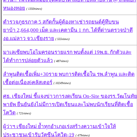
หนองหอย
( 1350views)
ตำรวจภูธรภาค 5 สกัดกั้นผู้ต้องหาเช่ารถยนต์ตู้ทึบขน
ยาบ้า 2,664,000 เม็ด และเคตามีน 1 กก. ได้ที่ด่านตรวจป่าตึ
งอ.แม่ลาว จว.เชียงราย
( 555views)
มาเลเซียพบโอไมครอนรายแรก พบตั้งแต่ 19พ.ย. กักตัวและ
ได้ทำการปล่อยตัวแล้ว
( 487views)
ลำพูนติดเชื้อเพิ่ม+30ราย พบการติดเชื้อใน รพ.ลำพูน และติด
เชื้อต่อเนื่อง6คลัสเตอร์
( 10249views)
ศธ. เชียงใหม่ ชี้แจงข่าวการงดเรียน On-Site ของรร.วัฒโนทัย
พายัพ ยืนยันยังไม่มีการเปิดเรียนและไม่พบนักเรียนที่ติดเชื้อ
โควิด
( 721views)
ผู้ว่าฯ เชียงใหม่ ย้ำทุกอำเภอเร่งสร้างความเข้าใจให้
ประชาชนเข้ารับวัคซีนโควิด-19
( 479views)