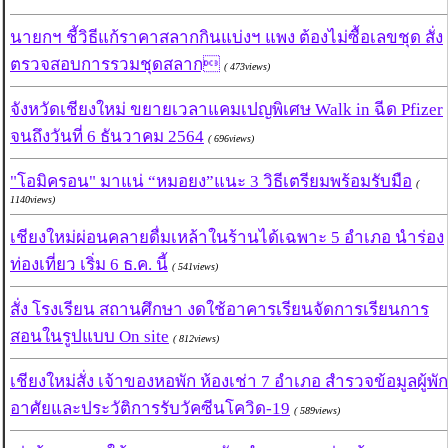
นายกฯ ชี้วิธีแก้ราคาสลากกินแบ่งฯ แพง ต้องไม่ซื้อเลขชุด สั่ง
ตรวจสอบการรวมชุดสลาก
( 473views)
จังหวัดเชียงใหม่ ขยายเวลาแคมเปญพิเศษ Walk in ฉีด Pfizer
จนถึงวันที่ 6 ธันวาคม 2564
( 696views)
"โอมิครอน" มาแน่ “หมอยง”แนะ 3 วิธีเตรียมพร้อมรับมือ
(
1140views)
เชียงใหม่ผ่อนคลายดื่มเหล้าในร้านได้เฉพาะ 5 อำเภอ นำร่อง
ท่องเที่ยว เริ่ม 6 ธ.ค. นี้
( 541views)
สั่ง โรงเรียน สถานศึกษา งดใช้อาคารเรียนจัดการเรียนการ
สอนในรูปแบบ On site
( 812views)
เชียงใหม่สั่ง เจ้าของหอพัก ห้องเช่า 7 อำเภอ สำรวจข้อมูลผู้พัก
อาศัยและประวัติการรับวัคซีนโควิด-19
( 589views)