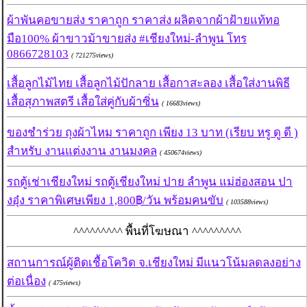
ผ้าพันคอขายส่ง ราคาถูก ราคาส่ง ผลิตจากผ้าฝ้ายแท้ทอ
มือ100% ผ้าขาวม้าขายส่ง #เชียงใหม่-ลำพูน โทร
0866728103
( 721275views)
เสื้อลูกไม้ไทย เสื้อลูกไม้ปักลาย เสื้อกาสะลอง เสื้อใส่งานพิธี
เสื้อสุภาพสตรี เสื้อใส่คู่กับผ้าซิ่น
( 16683views)
ของชำร่วย ถุงผ้าไหม ราคาถูก เพียง 13 บาท (เรียบ หรู ดู ดี )
สำหรับ งานแต่งงาน งานมงคล
( 450674views)
รถตู้เช่าเชียงใหม่ รถตู้เชียงใหม่ ปาย ลำพูน แม่ฮ่องสอน ปา
งอุ๋ง ราคาพิเศษเพียง 1,800฿/วัน พร้อมคนขับ
( 103588views)
^^^^^^^^^ พื้นที่โฆษณา ^^^^^^^^^
สถานการณ์ผู้ติดเชื้อโควิด จ.เชียงใหม่ มีแนวโน้มลดลงอย่าง
ต่อเนื่อง
( 475views)