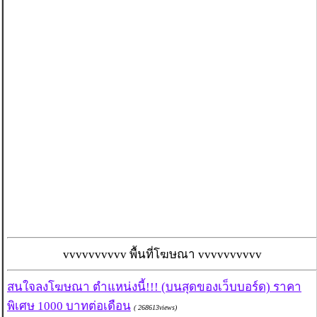
vvvvvvvvvv พื้นที่โฆษณา vvvvvvvvvv
สนใจลงโฆษณา ตำแหน่งนี้!!! (บนสุดของเว็บบอร์ด) ราคา
พิเศษ 1000 บาทต่อเดือน
( 268613views)