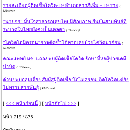
รายละเอียดผู้ติดเชื้อโควิด-19 อำเภอสารภีเพิ่ม + 19 ราย
(
539views)
“นายกฯ” มั่นใจสาธารณสุขไทยมีศักยภาพ ยืนยันสายพันธุ์ที่
ระบาดในไทยยังคงเป็นเดลตา
( 392views)
“โควิดโอมิครอน”อาจติดซ้ำได้หากเคยป่วยโควิดมาก่อน
(
457views)
คณะแพทย์ มช. แถลง พบผู้ติดเชื้อโควิด รักษาที่หอผู้ป่วยเคมี
บำบัด
( 1359views)
ด่วน! พบกลุ่มเสี่ยง สัมผัสผู้ติดเชื้อ 'โอไมครอน' ติดโควิดแต่ยัง
ไม่ทราบสายพันธุ์
( 1337views)
[
<<< หน้าก่อนนี้
] [
หน้าถัดไป >>>
]
หน้า 719 / 875