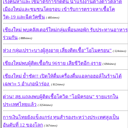
เร่งค้นหาและใช้มาตรการกดดัน นำแรงงานต่างด้าวตลาด
เมืองใหม่และชุมชนโดยรอบ เข้ารับการตรวจหาเชื้อโค
วิด-19 และฉีดวัคซีน
( 485views)
เชียงใหม่ พบคลัสเตอร์ใหม่กลุ่มเพื่อนหอพัก รับประทานอาหาร
ร่วมกัน
( 888views)
ห่วง กลุ่มเปราะบางผู้สูงอายุ เสี่ยงติดเชื้อ”โอไมครอน”
( 524views)
เชียงใหม่พบผู้ติดเชื้อกับ 96ราย เสียชีวิตอีก 4ราย
( 694views)
เชียงใหม่ ย้ำชัด!! เปิดให้ดื่มเครื่องดื่มแอลกอฮอล์ในร้านได้
เฉพาะ 5 อำเภอนำร่อง
( 812views)
ด่วน! สธ.แถลงพบผู้ติดเชื้อโควิด “โอมิครอน” รายแรกใน
ประเทศไทยแล้ว
( 3254views)
การเงินไทยยังแข็งแกร่ง ทุนสำรองระหว่างประเทศสูงเป็น
อันดับที่ 12 ของโลก
( 567views)