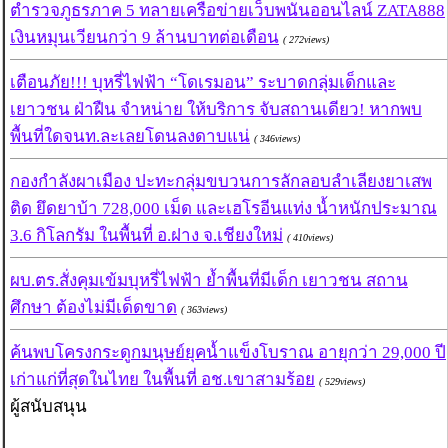
ตำรวจภูธรภาค 5 ทลายเครือข่ายเว็บพนันออนไลน์ ZATA888
เงินหมุนเวียนกว่า 9 ล้านบาทต่อเดือน
( 272views)
เตือนภัย!!! บุหรี่ไฟฟ้า “โดเรมอน” ระบาดกลุ่มเด็กและ
เยาวชน ฝ่าฝืน จำหน่าย ให้บริการ จับสถานเดียว! หากพบ
พื้นที่ใดจนท.ละเลยโดนลงดาบแน่
( 346views)
กองกำลังผาเมือง ปะทะกลุ่มขบวนการลักลอบลำเลียงยาเสพ
ติด ยึดยาบ้า 728,000 เม็ด และเฮโรอีนแท่ง น้ำหนักประมาณ
3.6 กิโลกรัม ในพื้นที่ อ.ฝาง จ.เชียงใหม่
( 410views)
ผบ.ตร.สั่งคุมเข้มบุหรี่ไฟฟ้า ย้ำพื้นที่มีเด็ก เยาวชน สถาน
ศึกษา ต้องไม่มีเด็ดขาด
( 363views)
ค้นพบโครงกระดูกมนุษย์ยุคน้ำแข็งโบราณ อายุกว่า 29,000 ปี
เก่าแก่ที่สุดในไทย ในพื้นที่ อช.เขาสามร้อย
( 529views)
ผู้สนับสนุน