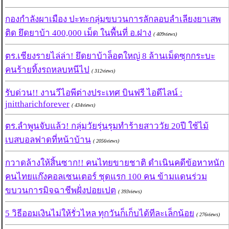
กองกำลังผาเมือง ปะทะกลุ่มขบวนการลักลอบลำเลียงยาเสพ
ติด ยึดยาบ้า 400,000 เม็ด ในพื้นที่ อ.ฝาง
( 409views)
ตร.เชียงรายไล่ล่า! ยึดยาบ้าล็อตใหญ่ 8 ล้านเม็ดซุกกระบะ
คนร้ายทิ้งรถหลบหนีไป
( 312views)
รับด่วน!! งานวีไอพีต่างประเทศ บินฟรี ไอดีไลน์ :
jnittharichforever
( 434views)
ตร.ลำพูนจับแล้ว! กลุ่มวัยรุ่นรุมทำร้ายสาววัย 20ปี ใช้ไม้
เบสบอลฟาดที่หน้าบ้าน
( 2056views)
กวาดล้างให้สิ้นซาก!! คนไทยขายชาติ ดำเนินคดีข้อหาหนัก
คนไทยแก๊งคอลเซนเตอร์ ชุดแรก 100 คน ข้ามแดนร่วม
ขบวนการมิจฉาชีพฝั่งปอยเปต
( 393views)
5 วิธีออมเงินไม่ให้รั่วไหล ทุกวันก็เก็บได้ทีละเล็กน้อย
( 276views)