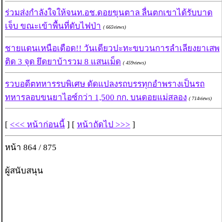
ร่วมส่งกำลังใจให้จนท.อช.ดอยขุนตาล ลื่นตกเขาได้รับบาด
เจ็บ ขณะเข้าพื้นที่ดับไฟป่า
( 665views)
ชายแดนเหนือเดือด!! วันเดียวปะทะขบวนการลำเลียงยาเสพ
ติด 3 จุด ยึดยาบ้ารวม 8 แสนเม็ด
( 459views)
รวบอดีตทหารรบพิเศษ ดัดแปลงรถบรรทุกอำพรางเป็นรถ
ทหารลอบขนยาไอซ์กว่า 1,500 กก. บนดอยแม่สลอง
( 714views)
[
<<< หน้าก่อนนี้
] [
หน้าถัดไป >>>
]
หน้า 864 / 875
ผู้สนับสนุน