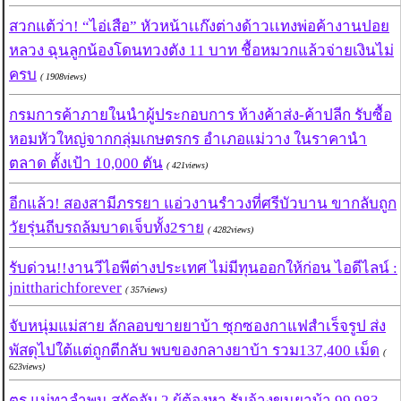
สวกแต้ว่า! “ไอ่เสือ” หัวหน้าเเก๊งต่างด้าวเเทงพ่อค้างานปอย
หลวง ฉุนลูกน้องโดนทวงตัง 11 บาท ชื้อหมวกแล้วจ่ายเงินไม่
ครบ
( 1908views)
กรมการค้าภายในนำผู้ประกอบการ ห้างค้าส่ง-ค้าปลีก รับซื้อ
หอมหัวใหญ่จากกลุ่มเกษตรกร อำเภอแม่วาง ในราคานำ
ตลาด ตั้งเป้า 10,000 ตัน
( 421views)
อีกแล้ว! สองสามีภรรยา แอ่วงานรำวงที่ศรีบัวบาน ขากลับถูก
วัยรุ่นถีบรถล้มบาดเจ็บทั้ง2ราย
( 4282views)
รับด่วน!!งานวีไอพีต่างประเทศ ไม่มีทุนออกให้ก่อน ไอดีไลน์ :
jnittharichforever
( 357views)
จับหนุ่มแม่สาย ลักลอบขายยาบ้า ซุกซองกาแฟสำเร็จรูป ส่ง
พัสดุไปใต้แต่ถูกตีกลับ พบของกลางยาบ้า รวม137,400 เม็ด
(
623views)
ตร.แม่ทาลำพูน สกัดจับ 2 ผู้ต้องหา รับจ้างขนยาบ้า 99,983