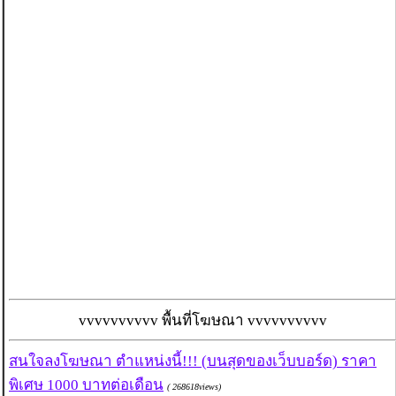
vvvvvvvvvv พื้นที่โฆษณา vvvvvvvvvv
สนใจลงโฆษณา ตำแหน่งนี้!!! (บนสุดของเว็บบอร์ด) ราคา
พิเศษ 1000 บาทต่อเดือน
( 268618views)