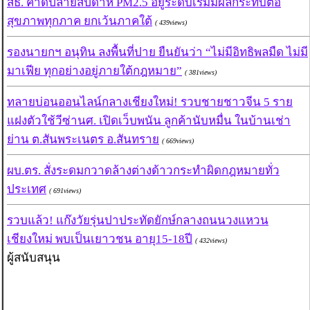
สธ. คาดปลายสัปดาห์ PM2.5 อยู่ระดับเริ่มมีผลกระทบต่อ
สุขภาพทุกภาค ยกเว้นภาคใต้
( 439views)
รองนายกฯ อนุทิน ลงพื้นที่ปาย ยืนยันว่า “ไม่มีอิทธิพลมืด ไม่มี
มาเฟีย ทุกอย่างอยู่ภายใต้กฎหมาย”
( 381views)
ทลายบ่อนออนไลน์กลางเชียงใหม่! รวบชายชาวจีน 5 ราย
แฝงตัวใช้วีซ่านศ. เปิดเว็บพนัน ลูกค้านับหมื่น ในบ้านเช่า
ย่าน ต.สันพระเนตร อ.สันทราย
( 669views)
ผบ.ตร. สั่งระดมกวาดล้างต่างด้าวกระทำผิดกฎหมายทั่ว
ประเทศ
( 691views)
รวบแล้ว! แก๊งวัยรุ่นปาประทัดยักษ์กลางถนนวงแหวน
เชียงใหม่ พบเป็นเยาวชน อายุ15-18ปี
( 432views)
ผู้สนับสนุน