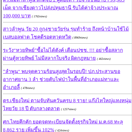
เม็ด จากเชียงดาวไปส่งปทุมธานี รับได้ค่าจ้างประมาณ
100,000 บาท
( 1765views)
สาวลำพูน วัย 20 ถูก4ชายวัยรุ่น รุมทำร้าย ถึงหน้าบ้านใช้ไม้
เบสบอลฟาด โชคดีรอดหวุดหวิด
( 8969views)
ระวัง“หวยทิพย์”ซื้อไม่ได้ตังค์ เตือนปชช. !!! อย่าซื้อสลาก
ผ่านตู้หวยทิพย์ ไม่มีสลากใบจริง ผิดกฎหมาย
( 465views)
”ลำพูน“ พบจุดความร้อนสูงสุดในรอบปี! ปภ.ประสานขอ
อากาศยาน 3 ลำ ช่วยดับไฟป่าในพื้นที่อำเภอแม่ทาและ
อำเภอลี้
( 478views)
ตร.เชียงใหม่ ตามจับทันควันครบ 8 ราย! แก๊งไทใหญ่แทงหนุ่ม
ไทยวัย 18 ปี ดับกลางตลาด
( 1257views)
ศก.ไทยคึกคัก ยอดจดทะเบียนจัดตั้งธุรกิจใหม่ ม.ค.68 ทะลุ
8,862 ราย เพิ่มขึ้น 102%
( 424views)