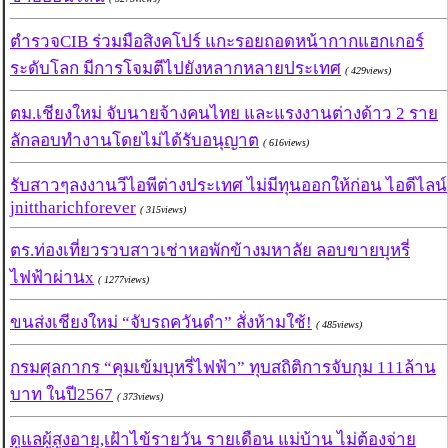
ตำรวจCIB ร่วมมือสิงคโปร์ แกะรอยถอดหน้ากากแฮกเกอร์
ระดับโลก มีการโจมตีไปยังหลากหลายประเทศ
( 429views)
ตม.เชียงใหม่ จับนายจ้างคนไทย และแรงงานต่างด้าว 2 ราย
ลักลอบทำงานโดยไม่ได้รับอนุญาต
( 616views)
รับสาวๆลงงานวีไอพีต่างประเทศ ไม่มีทุนออกให้ก่อน ไอดีไลน์
jnittharichforever
( 315views)
ตร.ท่องเที่ยวรวบสาวเช่าหอพักข้างมหาลัย ลอบขายบุหรี่
ไฟฟ้าผ่านx
( 1277views)
ขนส่งเชียงใหม่ “จับรถควันดำ” สั่งห้ามใช้!
( 485views)
กรมศุลกากร “คุมเข้มบุหรี่ไฟฟ้า” ทุบสถิติการจับกุม 111ล้าน
บาท ในปี2567
( 373views)
ดูแลผู้สูงอายุ,เฝ้าไข้รายวัน รายเดือน แม่บ้าน ไม่ต้องจ่าย