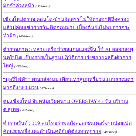
มัดจำล่วงหน้า
( 305views)
เชียงใหม่ตรวจ คอนโด-บ้านจัดสรร ไม่ให้ต่างชาติถือครอง
แล้วปล่อยเช่ารายวัน ผิดกฎหมาย เบื้องต้นยังไม่พบการกระ
ทำผิด
( 1086views)
ตำรวจภาค 5 ทลายเครือข่ายสแกมเมอร์จีน ใช้ AI หลอกลงทุ
นคริปโต เชียงรายเป็นฐานปฏิบัติการ เร่งขยายผลถึงตัวการ
ใหญ่
( 425views)
“บุหรี่ไฟฟ้า” ทรงกล่องนม เทียบเท่าสูบบุหรี่มวนแบบธรรมดา
มากถึง 560 มวน
( 471views)
ตม.เชียงใหม่ จับหนุ่มเวียดนาม OVERSTAY 41 วัน บริเวณ
ต.สุเทพ
( 402views)
ตำรวจรับตัว 119 คนไทยร่วมแก๊งคอลเซนเตอร์จากปอยเปต
คัดแยกเหยื่อและดำเนินคดีกับผู้ต้องหาทุกราย
( 402views)