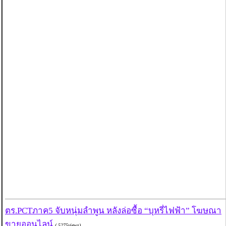
ตร.PCTภาค5 จับหนุ่มลำพูน หลังล่อซื้อ “บุหรี่ไฟฟ้า” โฆษณา
ขายออนไลน์
( 5275views)