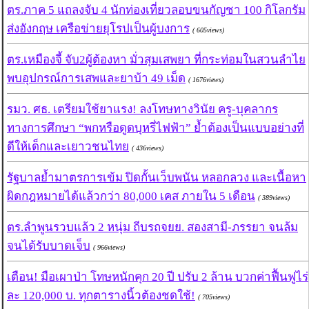
ตร.ภาค 5 แถลงจับ 4 นักท่องเที่ยวลอบขนกัญชา 100 กิโลกรัม
ส่งอังกฤษ เครือข่ายยุโรปเป็นผู้บงการ
( 605views)
ตร.เหมืองจี้ จับ2ผู้ต้องหา มั่วสุมเสพยา ที่กระท่อมในสวนลำไย
พบอุปกรณ์การเสพและยาบ้า 49 เม็ด
( 1676views)
รมว. ศธ. เตรียมใช้ยาแรง! ลงโทษทางวินัย ครู-บุคลากร
ทางการศึกษา “พกหรือดูดบุหรี่ไฟฟ้า” ย้ำต้องเป็นแบบอย่างที่
ดีให้เด็กและเยาวชนไทย
( 436views)
รัฐบาลย้ำมาตรการเข้ม ปิดกั้นเว็บพนัน หลอกลวง และเนื้อหา
ผิดกฎหมายได้แล้วกว่า 80,000 เคส ภายใน 5 เดือน
( 389views)
ตร.ลำพูนรวบแล้ว 2 หนุ่ม ถีบรถจยย. สองสามี-ภรรยา จนล้ม
จนได้รับบาดเจ็บ
( 966views)
เตือน! มือเผาป่า โทษหนักคุก 20 ปี ปรับ 2 ล้าน บวกค่าฟื้นฟูไร่
ละ 120,000 บ. ทุกตารางนิ้วต้องชดใช้!
( 705views)