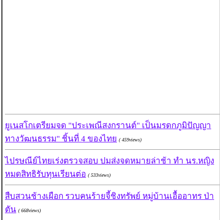
ยูเนสโกเตรียมจด "ประเพณีสงกรานต์" เป็นมรดกภูมิปัญญา
ทางวัฒนธรรม" ชิ้นที่ 4 ของไทย
( 459views)
ไปรษณีย์ไทยเร่งตรวจสอบ ปมส่งจดหมายล่าช้า ทำ นร.หญิง
หมดสิทธิรับทุนเรียนต่อ
( 533views)
สืบสวนช้างเผือก รวบคนร้ายจี้ชิงทรัพย์ หมู่บ้านเอื้ออาทร ป่า
ตัน
( 668views)