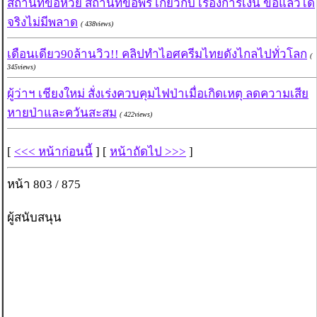
สถานที่ขอหวย สถานที่ขอพร เกี่ยวกับ เรื่องการเงิน ขอแล้วได้
จริงไม่มีพลาด
( 438views)
เดือนเดียว90ล้านวิว!! คลิปทำไอศครีมไทยดังไกลไปทั่วโลก
(
345views)
ผู้ว่าฯ เชียงใหม่ สั่งเร่งควบคุมไฟป่าเมื่อเกิดเหตุ ลดความเสีย
หายป่าและควันสะสม
( 422views)
[
<<< หน้าก่อนนี้
] [
หน้าถัดไป >>>
]
หน้า 803 / 875
ผู้สนับสนุน