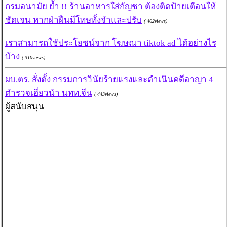
กรมอนามัย ย้ำ !! ร้านอาหารใส่กัญชา ต้องติดป้ายเตือนให้
ชัดเจน หากฝ่าฝืนมีโทษทั้งจำและปรับ
( 462views)
เราสามารถใช้ประโยชน์จาก โฆษณา tiktok ad ได้อย่างไร
บ้าง
( 310views)
ผบ.ตร. สั่งตั้ง กรรมการวินัยร้ายแรงและดำเนินคดีอาญา 4
ตำรวจเอี่ยวนำ นทท.จีน
( 443views)
ผู้สนับสนุน