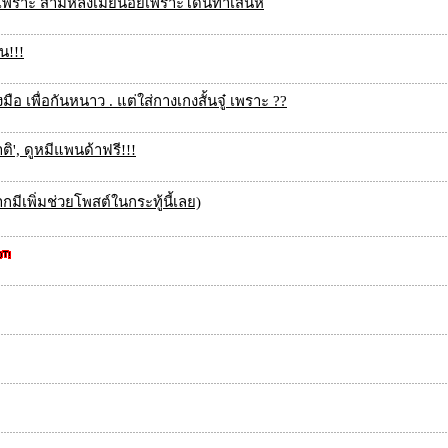
เพราะ สามีหลงเมียน้อยเพราะโดนทำเสน่ห์
ืน!!!
อ เพื่อกันหนาว . แต่ใส่กางเกงสั้นจู๋ เพราะ ??
ติ', ดูหมีแพนด้าฟรี!!!
มีเพิ่มช่วยโพสต์ในกระทู้นี้เลย)