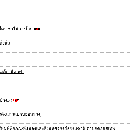
นี้คะเขาไม่ลวงโลก
้งนั้น
ม่ต้องมีคนค้ำ
บ้าง..((
ี่โกดังแถวแยกปอยหลวง)
ชียงใหม่พิพิธภัณฑ์แมลงและสิ่งมหัศจรรย์ธรรมชาติ ตำบลดอยสุเทพ