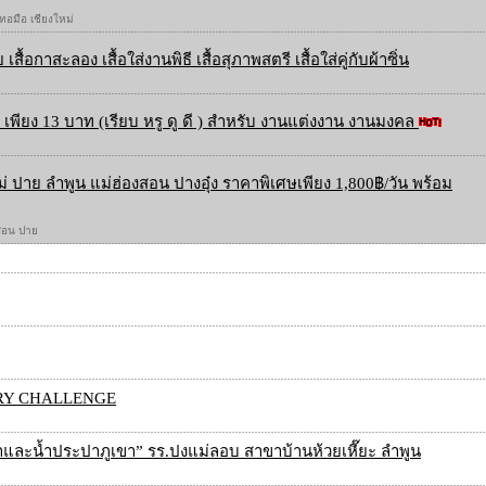
 ทอมือ เชียงใหม่
 เสื้อกาสะลอง เสื้อใส่งานพิธี เสื้อสุภาพสตรี เสื้อใส่คู่กับผ้าซิ่น
เพียง 13 บาท (เรียบ หรู ดู ดี ) สำหรับ งานแต่งงาน งานมงคล
ใหม่ ปาย ลำพูน แม่ฮ่องสอน ปางอุ๋ง ราคาพิเศษเพียง 1,800฿/วัน พร้อม
องสอน ปาย
O CRY CHALLENGE
และน้ำประปาภูเขา” รร.ปงแม่ลอบ สาขาบ้านห้วยเหี๊ยะ ลำพูน