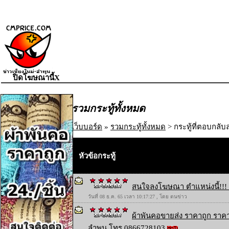
ปิดโฆษณานี้X
รวมกระทู้ทั้งหมด
เว็บบอร์ด
»
รวมกระทู้ทั้งหมด
> กระทู้ที่ตอบกลับล
หัวข้อกระทู้
สนใจลงโฆษณา ตำแหน่งนี้!!! 
วันที่ 08 ธ.ค. 65 เวลา 10:17:27 , โดย ตนข่าว
ผ้าพันคอขายส่ง ราคาถูก ราคา
ลำพูน โทร 0866728103