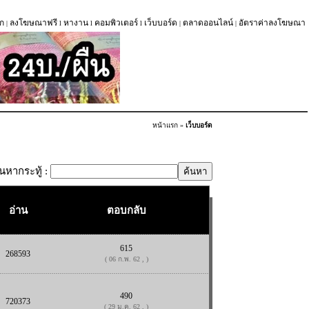
ก
ลงโฆษณาฟรี
หางาน
คอมพิวเตอร์
เว็บบอร์ด
ตลาดออนไลน์
อัตราค่าลงโฆษณา
|
l
l
l
|
|
หน้าแรก
»
เว็บบอร์ด
้นหากระทู้ :
อ่าน
ตอบกลับ
615
268593
( 06 ก.พ. 62 , )
490
720373
( 29 ม.ค. 62 , )