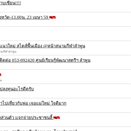
าบเซียน!!!!
งหวัด-13.00น. 23 เมษา 59
ดนัดแนวใหม่ สไตส์พื้นเมือง @หน้าสนามกีฬาลำพูน
นามกีฬาลำพูน
พ ติดต่อ 053-092420 ศูนย์เรียนรู้พัฒนาสตรีฯ ลำพูน
om
 ไปลงทุนอะไรดีครับ
มาไปเที่ยวกับพ่อ เจอแม่ใหม่ ใจดีมาก
น้ำส่วนตัว แจกจ่ายประชาชนลี้