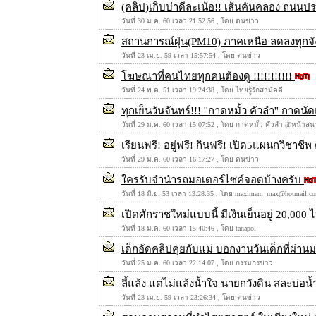
(คลิป)เกิบบ่าดีละเน้อ!! เส้นคันคลอง ถนนปร
วันที่ 30 ม.ค. 60 เวลา 21:52:56 , โดย ตนข่าว
สถานการณ์ฝุ่น(PM10) ภาคเหนือ ลดลงทุกจั
วันที่ 23 เม.ย. 59 เวลา 15:57:54 , โดย ตนข่าว
โฆษณาที่คนไทยทุกคนต้องดู !!!!!!!!!!!
วันที่ 24 พ.ค. 51 เวลา 19:24:38 , โดย ไทยรู้รักสามัคคี
ทุกเย็นวันจันทร์!!! ''กาดหมั้ว คัวลำ'' กา
วันที่ 29 ม.ค. 60 เวลา 15:07:52 , โดย กาดหมั้ว คัวลำ @หน้าส
เรียนฟรี! อยู่ฟรี! กินฟรี! เปิด5แผนกวิชาชี
วันที่ 29 ม.ค. 60 เวลา 16:17:27 , โดย ตนข่าว
ใครรับจำนำรถมอเตอร์ไซค์จอดบ้างครับ
วันที่ 18 มิ.ย. 53 เวลา 13:28:35 , โดย maximam_max@hotmail.c
เปิดศักราชใหม่แบบนี้ มีเงินเย็นอยู่ 20,000
วันที่ 18 ม.ค. 60 เวลา 15:40:46 , โดย tanapol
เด็กอัดคลิปคุยกับแม่ บอกงานวันเด็กที่ผ่าน
วันที่ 25 ม.ค. 60 เวลา 22:14:07 , โดย กรรมกรข่าว
ลี้แล้ง แต่ไม่แล้งน้ำใจ นายกวังดิน สละบ่อ
วันที่ 23 เม.ย. 59 เวลา 23:26:34 , โดย ตนข่าว