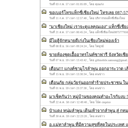
วันที่ 03 ก.พ. 57 เวลา 01:05:09 , โดย คุณเก่ง
ขอเบอร์โทรแท็กซี่เชียงใหม่ โทรเลย 087-57
วันที่ 11 ก.ค. 57 เวลา 12:57:48 , โดย บริการรถแท็กซี่เชียงใหม่
"มาเชียงใหม่ เราจะดูแลคุณเอง" แท็กซี่เชี
วันที่ 21 ส.ค. 57 เวลา 00:45:24 , โดย แท็กซี่เชียงใหม่087577765
มีไผฮู้จักทนายดีเก่งในเชียงใหม่พ่องเจ้า
วันที่ 08 มิ.ย. 56 เวลา 09:24:24 , โดย ไพทูรย์
ขายห้องชุดเอื้ออาทรไนท์ซาฟารี จังหวัดเชียง
วันที่ 07 พ.ย. 59 เวลา 13:43:42 , โดย giftmobile.samsung@gmail
เตือน!!! แกงค์ซามูไรลำพูน ออกอาระวาด เส้น
วันที่ 15 พ.ย. 59 เวลา 13:30:34 , โดย ตนข่าว
เตือนภัย กลุ่มวัยรุ่นออกทำร้ายประชาชน ใ
วันที่ 01 พ.ย. 59 เวลา 23:37:38 , โดย ตนข่าว
มาเช็คกันว่า หมู่บ้านของคุณทำอะไรกับงบ 5 
วันที่ 22 ต.ค. 58 เวลา 12:49:40 , โดย โน้ต cmprice
ป๋าแดง หนุ่มลำพูน เดินเท้าจากลำพูน สู่ กท
วันที่ 30 ต.ค. 59 เวลา 22:23:20 , โดย ตนข่าว
อ.แม่ทาลำพูน ที่มีความสุขที่สุดในประเทศ 