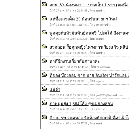
จยย. Vs น้องหมา .... บาดเจ็บ 1 ราย (ผมนี
วันที่ 27 ธ.ค. 57 เวลา 22:44:45 , โดย ตนข่าว
แห่ซื้อเลขเด็ด 25 ต้อนรับนายกฯ ใหม่
วันที่ 31 ม.ค. 51 เวลา 11:17:41 , โดย กรรมกรข่าว
พูดคุยกับหัวมันพันธุ์ดนตรี โปเตโต้ ถึงงานด
วันที่ 06 ก.ย. 48 เวลา 13:50:39 , โดย kokaky
สวดถอน รื้อคุกหญิงโครงการเวียงแก้ว(คลิป เช
วันที่ 09 ส.ค. 59 เวลา 09:08:29 , โดย ตนข่าว
หาที่ฝึกงานเกี่ยวกับภาษาค่ะ
วันที่ 21 เม.ย. 53 เวลา 12:48:53 , โดย Nunaaaaaaa
ทีของ น้องออม จาก ปาย อินเลิฟ น่ารักแอบเซ
วันที่ 24 ธ.ค. 52 เวลา 09:28:18 , โดย reporter
แม่จ๋า
วันที่ 12 ส.ค. 51 เวลา 08:32:58 , โดย pee2525@hotmail.com
ภาพมุมสูง 1,864โค้ง @แม่ฮ่องสอน
วันที่ 19 ม.ค. 60 เวลา 15:41:51 , โดย ตนข่าว
ดีงาม รพ.จอมทอง จัดห้องพักญาติ ที่มาเฝ้า
วันที่ 02 ก.พ. 60 เวลา 09:57:28 , โดย ตนข่าว