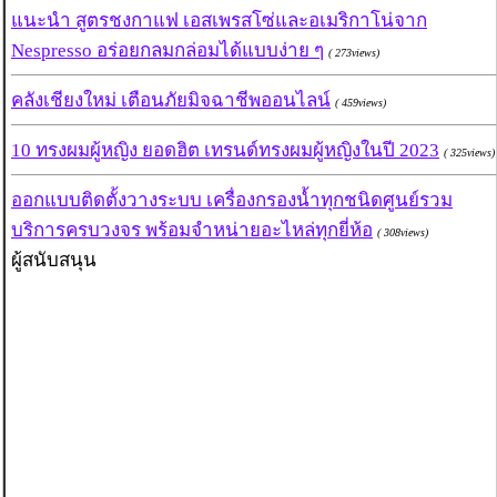
แนะนำ สูตรชงกาแฟ เอสเพรสโซ่และอเมริกาโน่จาก
Nespresso อร่อยกลมกล่อมได้แบบง่าย ๆ
( 273views)
คลังเชียงใหม่ เตือนภัยมิจฉาชีพออนไลน์
( 459views)
10 ทรงผมผู้หญิง ยอดฮิต เทรนด์ทรงผมผู้หญิงในปี 2023
( 325views)
ออกแบบติดตั้งวางระบบ เครื่องกรองน้ำทุกชนิดศูนย์รวม
บริการครบวงจร พร้อมจำหน่ายอะไหล่ทุกยี่ห้อ
( 308views)
ผู้สนับสนุน