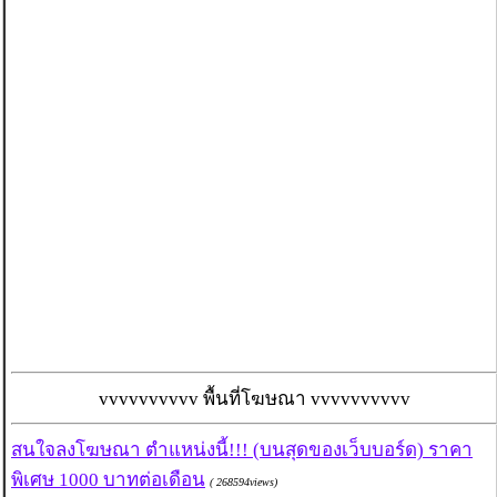
vvvvvvvvvv พื้นที่โฆษณา vvvvvvvvvv
สนใจลงโฆษณา ตำแหน่งนี้!!! (บนสุดของเว็บบอร์ด) ราคา
พิเศษ 1000 บาทต่อเดือน
( 268594views)