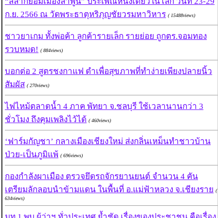
“สลากย้อมเมืองลำพูน” ประเพณีหนึ่งเดียวในโลก วันที่ 23-29
ก.ย. 2566 ณ วัดพระธาตุหริภุญชัยวรมหาวิหาร
( 15488views)
ชาวยาเกม ทั้งพ่อค้า ลูกค้ารายเล็ก รายย่อย ถูกตร.จอมทอง
รวบหมด!
( 884views)
บอกต่อ 2 สูตรชงกาแฟ ดำเพื่อสุขภาพที่ทำง่ายเพียงปลายนิ้ว
สัมผัส
( 270views)
ไฟไหม้ตลาดน้ำ 4 ภาค พัทยา จ.ชลบุรี ใช้เวลานานกว่า 3
ชั่วโมง ถึงคุมเพลิงไว้ได้
( 460views)
‘ฟาร์มกัญชา’ กลางเมืองเชียงใหม่ ส่งกลิ่นเหม็นทำชาวบ้าน
ป่วย-เป็นภูมิแพ้
( 696views)
กองกำลังผาเมือง ตรวจยึดรถจักรยานยนต์ จำนวน 4 คัน
เตรียมลักลอบนำข้ามแดน ในพื้นที่ อ.แม่ฟ้าหลวง จ.เชียงราย
(
634views)
มท.1 พบ ผู้ว่าฯ ทั่วประเทศ ย้ำชัด เรื่องของประชาชน คือเรื่อง