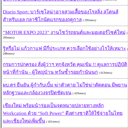
Diario Sport: บาร์เซโลน่าอาจสวมเสื้อของโรลลิ่ง สโตนส์
สำหรับเอล กลาซิโกนัดแรกของฤดูกาล
( 295views)
“MOTOR EXPO 2023” งานโชว์รถยนต์และมอเตอร์ไซค์ใหม่
(
293views)
รู้หรือไม่ แก้วกาแฟ มีกี่ประเภท ควรเลือกใช้อย่างไรให้เหมาะ
(
298views)
กรมการปกครอง สั่งผู้ว่าฯ ทุกจังหวัด คุมเข้ม !! ดูแลการปฏิบัติ
หน้าที่กำนัน - ผู้ใหญ่บ้าน หวั่นซ้ำรอยกำนันนก
( 613views)
ผบ.ตร ยืนยัน ผู้กำกับเบิ้ม ฆ่าตัวตาย ไม่ใช่ฆ่าตัดตอน มีพยาน
หลักฐานและกล้องวงจรปิดชัดเจน
( 419views)
เชียงใหม่ พร้อมนำร่องเป็นจุดหมายปลายทางหลัก
Workcation ด้วย “Soft Power” ดึงต่างชาติให้ใช้จ่ายในไทย
และเชียงใหม่เพิ่มขึ้น
( 451views)