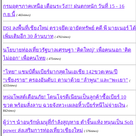
กรมอุตุฯภาคเหนือ เตือนระวัง!!! ฝนตกหนัก วันที่ 15 - 16
ก.ย.นี้
( 465views)
DSI ลงพื้นที่เชียงใหม่ ตรวจยึด/อายัดทรัพย์ คดี พี มายเนอร์ ได้
เพิ่มเติมอีก 30 ล้านบาท
( 4761views)
นโยบายท่องเที่ยวรัฐบาลเศรษฐา ‘คิดใหญ่’ เพื่อคนนอก ‘คิด
ไม่ออก’ เพื่อคนไทย
( 475views)
“ไทย” แชมป์ดื่มเบียร์มากสุดในเอเชีย 142ขวด/คน/ปี
“เชียงราย” ครองอันดับ1 ตามาด้วย “ลำพูน” และ”พะเยา”
(
4215views)
หนุ่มโพสต์เตือนภัย! โดนโจรตีเนียนเป็นลูกค้าซื้อเบียร์ 10
ขวด พร้อมสั่งลาบ ฉวยจังหวะเผลอหิ้วเบียร์หนีไม่จ่ายเงิน
(
842views)
ผู้ว่าฯ นำอนุรักษ์เมนูที่กำลังสูญหาย ตำจิ๊นแห้ง หนุนเป็น Soft
power ส่งเสริมการท่องเที่ยวเชียงใหม่
( 576views)