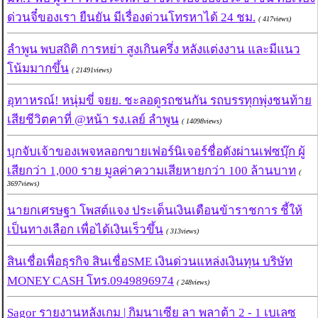
ด่วนจี๋ของเรา ยืนยัน มีเรื่องด่วนโทรหาได้ 24 ชม.
( 417views)
ลำพูน พบสถิติ การหย่า สูงเกินครึ่ง หลังแต่งงาน และมีแนว
โน้มมากขึ้น
( 21491views)
อุทาหรณ์! หนุ่มขี่ จยย. ชะลอดูรถชนกัน รถบรรทุกพุ่งชนท้าย
เสียชีวิตคาที่ @หน้า รง.เลย์ ลำพูน
( 14098views)
บุกจับเจ้าของเพจหลอกขายเฟอร์นิเจอร์ชื่อดังผ่านเฟซบุ๊ก ผู้
เสียกว่า 1,000 ราย มูลค่าความเสียหายกว่า 100 ล้านบาท
(
3697views)
นายกเศรษฐา โพสต์แจง ประเด็นเงินเดือนข้าราชการ ชี้ให้
เป็นทางเลือก เพื่อได้เงินเร็วขึ้น
( 313views)
สินเชื่อเพื่อธุรกิจ สินเชื่อSME เงินด่วนแหล่งเงินทุน บริษัท
MONEY CASH โทร.0949896974
( 248views)
Sagor รายงานหลังเกม | กิมนาเซีย ลา พลาต้า 2 - 1 เบเลซ