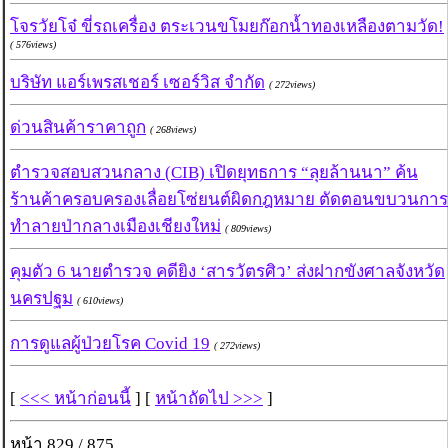
โจรวัยโจ๋ ขี่รถเครื่อง ตระเวนขโมยก๊อกน้ำทองเหลืองตามวัด!
( 576views)
บริษัท แอร์เพรสเชอร์ เซอร์วิส จำกัด
( 272views)
ด่วนสินค้าราคาถูก
( 268views)
ตำรวจสอบสวนกลาง (CIB) เปิดยุทธการ “ลุยล้านนา” ค้น
ร้านค้าครอบครองเลื่อยโซ่ยนต์ผิดกฎหมาย ตัดตอนขบวนการ
ทำลายป่ากลางเมืองเชียงใหม่
( 809views)
คุมตัว 6 นายตำรวจ คดียิง ‘สารวัตรศิว’ ส่งฝากขังศาลจังหวัด
นครปฐม
( 610views)
การดูแลผู้ป่วยโรค Covid 19
( 272views)
[
<<< หน้าก่อนนี้
] [
หน้าถัดไป >>>
]
หน้า 829 / 875