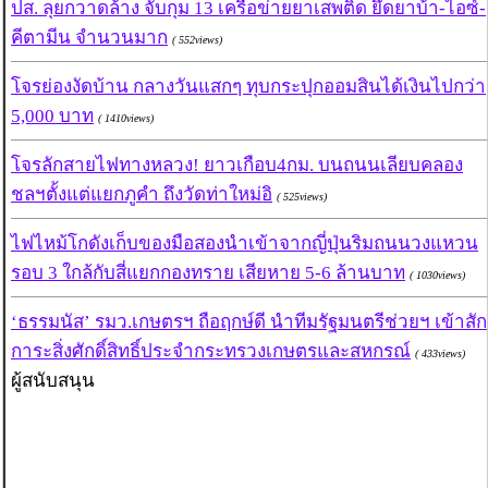
ปส. ลุยกวาดล้าง จับกุม 13 เครือข่ายยาเสพติด ยึดยาบ้า-ไอซ์-
คีตามีน จำนวนมาก
( 552views)
โจรย่องงัดบ้าน กลางวันแสกๆ ทุบกระปุกออมสินได้เงินไปกว่า
5,000 บาท
( 1410views)
โจรลักสายไฟทางหลวง! ยาวเกือบ4กม. บนถนนเลียบคลอง
ชลฯตั้งแต่แยกภูคำ ถึงวัดท่าใหม่อิ
( 525views)
ไฟไหม้โกดังเก็บของมือสองนำเข้าจากญี่ปุ่นริมถนนวงแหวน
รอบ 3 ใกล้กับสี่แยกกองทราย เสียหาย 5-6 ล้านบาท
( 1030views)
‘ธรรมนัส’ รมว.เกษตรฯ ถือฤกษ์ดี นำทีมรัฐมนตรีช่วยฯ เข้าสัก
การะสิ่งศักดิ์สิทธิ์ประจำกระทรวงเกษตรและสหกรณ์
( 433views)
ผู้สนับสนุน