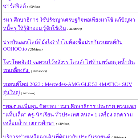
ซาร์สฟิลด์
( 400views)
รมว.ศึกษาธิการ ใช้ปรัชญาเศรษฐกิจพอเพียงมาใช้ แก้ปัญหา
หนี้ครู ให้รู้จักออม รู้จักใช้เงิน
( 412views)
ประกันออนไลน์ดียังไง? ทำไมต้องซื้อประกันรถยนต์กับ
OOHOO.io
( 256views)
โจรโหดจัด!! จอดรถไว้หลังรร.โดนลักไฟท้ายพร้อมดูดน้ำมัน
รถเกลี้ยงถัง!
( 2876views)
รถยนต์ใหม่ 2023 : Mercedes-AMG GLE 53 4MATIC+ SUV
รุ่นใหญ่
( 264views)
“พล.ต.อ.เพิ่มพูน ชิดชอบ” รมว.ศึกษาธิการ ประกาศ หวนแจก
“แท็บเล็ต” ครู-นักเรียน ทั่วประเทศ คนละ 1 เครื่อง ลดความ
เหลื่อมล้ำทางการศึกษา
( 440views)
บริการช่วยเหลือฉุกเฉินที่ติดมากับประกันรถยนต์
( 286views)